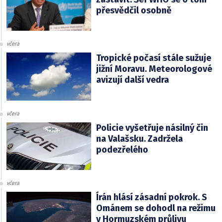
přesvědčil osobně
včera
Tropické počasí stále sužuje
jižní Moravu. Meteorologové
avizují další vedra
včera
Policie vyšetřuje násilný čin
na Valašsku. Zadržela
podezřelého
včera
Írán hlásí zásadní pokrok. S
Ománem se dohodl na režimu
v Hormuzském průlivu