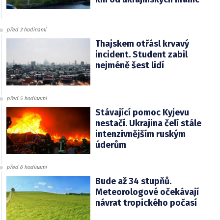
před 3 hodinami
Thajskem otřásl krvavý
incident. Student zabil
nejméně šest lidí
před 5 hodinami
Stávající pomoc Kyjevu
nestačí. Ukrajina čelí stále
intenzivnějším ruským
úderům
před 6 hodinami
Bude až 34 stupňů.
Meteorologové očekávají
návrat tropického počasí