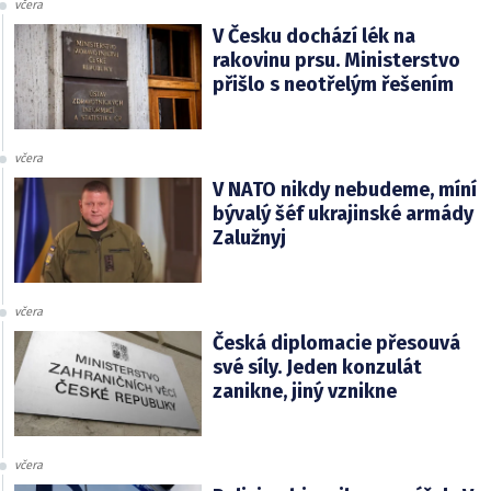
včera
V Česku dochází lék na
rakovinu prsu. Ministerstvo
přišlo s neotřelým řešením
včera
V NATO nikdy nebudeme, míní
bývalý šéf ukrajinské armády
Zalužnyj
včera
Česká diplomacie přesouvá
své síly. Jeden konzulát
zanikne, jiný vznikne
včera