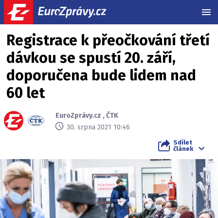
MEN
Registrace k přeočkování třetí
dávkou se spustí 20. září,
doporučena bude lidem nad
60 let
EuroZprávy.cz
,
ČTK
30. srpna 2021 10:46
Sdílet
článek