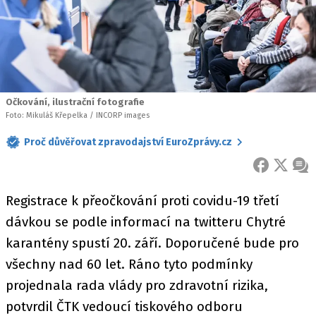
Očkování, ilustrační fotografie
Foto: Mikuláš Křepelka / INCORP images
Proč důvěřovat zpravodajství EuroZprávy.cz
FACEBOOK
X
ZPR
Registrace k přeočkování proti covidu-19 třetí
dávkou se podle informací na twitteru Chytré
karantény spustí 20. září. Doporučené bude pro
všechny nad 60 let. Ráno tyto podmínky
projednala rada vlády pro zdravotní rizika,
potvrdil ČTK vedoucí tiskového odboru