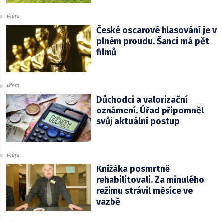
včera
České oscarové hlasování je v
plném proudu. Šanci má pět
filmů
včera
Důchodci a valorizační
oznámení. Úřad připomněl
svůj aktuální postup
včera
Knížáka posmrtně
rehabilitovali. Za minulého
režimu strávil měsíce ve
vazbě