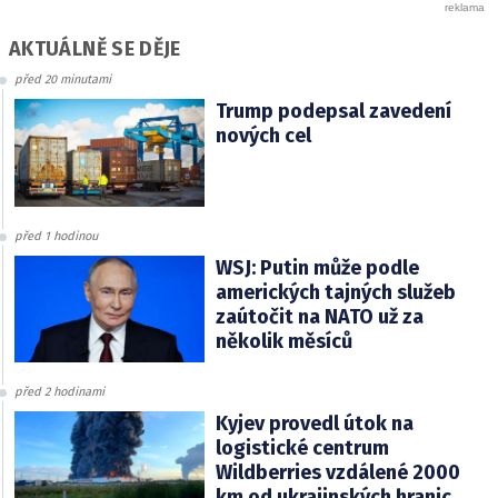
AKTUÁLNĚ SE DĚJE
před 20 minutami
Trump podepsal zavedení
nových cel
před 1 hodinou
WSJ: Putin může podle
amerických tajných služeb
zaútočit na NATO už za
několik měsíců
před 2 hodinami
Kyjev provedl útok na
logistické centrum
Wildberries vzdálené 2000
km od ukrajinských hranic