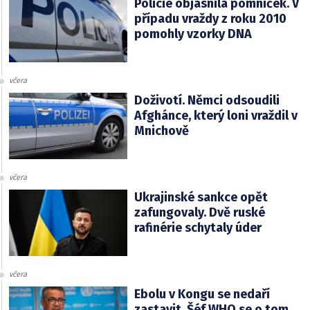
Policie objasnila pomníček. V
případu vraždy z roku 2010
pomohly vzorky DNA
včera
Doživotí. Němci odsoudili
Afghánce, který loni vraždil v
Mnichově
včera
Ukrajinské sankce opět
zafungovaly. Dvě ruské
rafinérie schytaly úder
včera
Ebolu v Kongu se nedaří
zastavit. Šéf WHO se o tom