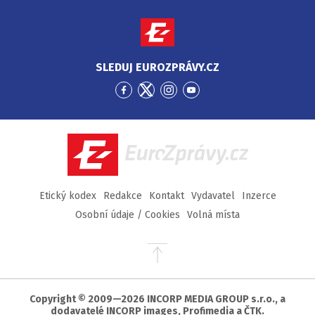
SLEDUJ EUROZPRÁVY.CZ
Přejít
Přejít
Přejít
Přejít
na
na
na
na
Facebook
Twitter
Instagram
YouTube
EuroZprávy.cz
Etický kodex
Redakce
Kontakt
Vydavatel
Inzerce
Osobní údaje / Cookies
Volná místa
Přejít
na
začátek
stránky
Copyright © 2009—2026 INCORP MEDIA GROUP s.r.o., a
dodavatelé INCORP images, Profimedia a ČTK.