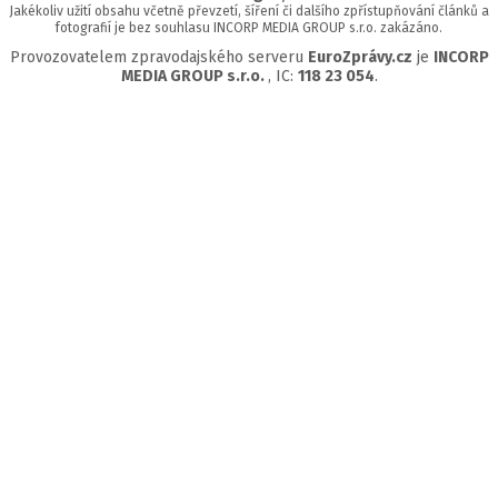
Jakékoliv užití obsahu včetně převzetí, šíření či dalšího zpřístupňování článků a
fotografií je bez souhlasu INCORP MEDIA GROUP s.r.o. zakázáno.
Provozovatelem zpravodajského serveru
EuroZprávy.cz
je
INCORP
MEDIA GROUP s.r.o.
, IC:
118 23 054
.