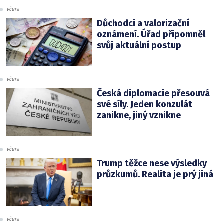
včera
Důchodci a valorizační
oznámení. Úřad připomněl
svůj aktuální postup
včera
Česká diplomacie přesouvá
své síly. Jeden konzulát
zanikne, jiný vznikne
včera
Trump těžce nese výsledky
průzkumů. Realita je prý jiná
včera