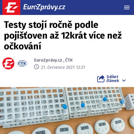
MEN
Testy stojí ročně podle
pojišťoven až 12krát více než
očkování
EuroZprávy.cz
,
ČTK
21. července 2021 12:21
Sdílet
článek