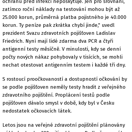
ochranu před infekcí neposkytuje. Jen pro srovnání,
zatímco roční náklady na testování mohou být až
25.000 korun, průměrná platba pojistného je 40.000
korun. Ty peníze pak zkrátka chybí jinde," uvedl
prezident Svazu zdravotních pojišťoven Ladislav
Friedrich. Nyní mají lidé zdarma dva PCR a čtyři
antigenní testy měsíčně. V minulosti, kdy se denní
počty nových nákaz pohybovaly v tisících, se mohli
nechat otestovat antigenním testem i každé tři dny.
S rostoucí proočkovaností a dostupností očkování by
se podle pojišťoven neměly testy hradit z veřejného
zdravotního pojištění. Proplácení testů podle
pojišťoven dávalo smysl v době, kdy byl v Česku
nedostatek očkovacích látek.
Letos jsou na veřejné zdravotní pojištění plánovány