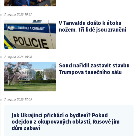
7. srpna 2026 19:37
V Tanvaldu došlo k útoku
nožem. Tři lidé jsou zranění
7. srpna 2026 18:26
Soud nařídil zastavit stavbu
Trumpova tanečního sálu
7. srpna 2026 17:09
Jak Ukrajinci přichází o bydlení? Pokud
odejdou z okupovaných oblastí, Rusové jim
dům zabaví