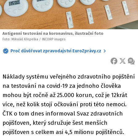
Antigenní testování na koronavirus, ilustrační foto
Foto: Mikuláš Křepelka / INCORP images
Proč důvěřovat zpravodajství EuroZprávy.cz
FACEBOOK
X
ZPR
Náklady systému veřejného zdravotního pojištění
na testování na covid-19 za jednoho člověka
mohou být ročně až 25.000 korun, což je 12krát
více, než kolik stojí očkování proti této nemoci.
ČTK o tom dnes informoval Svaz zdravotních
pojišťoven, který sdružuje šest menších
pojišťoven s celkem asi 4,5 milionu pojištěnců.