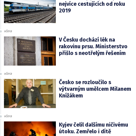
nejvíce cestujících od roku
2019
včera
V Česku dochází lék na
rakovinu prsu. Ministerstvo
přišlo s neotřelým řešením
včera
Česko se rozloučilo s
výtvarným umělcem Milanem
Knížákem
včera
Kyjev čelil dalšímu ničivému
útoku. Zemřelo i dítě