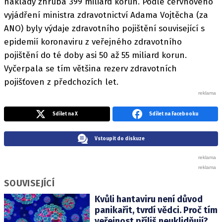
náklady zhruba 399 miliard korun. Podle červnového
vyjádření ministra zdravotnictví Adama Vojtěcha (za
ANO) byly výdaje zdravotního pojištění související s
epidemií koronaviru z veřejného zdravotního
pojištění do té doby asi 50 až 55 miliard korun.
Vyčerpala se tím většina rezerv zdravotních
pojišťoven z předchozích let.
Sdílet na X
Sdílet na Facebooku
Vstoupit do diskuze
SOUVISEJÍCÍ
Kvůli hantaviru není důvod
panikařit, tvrdí vědci. Proč tím
veřejnost příliš neuklidňují?