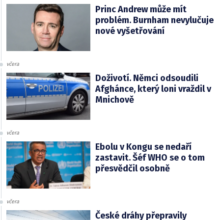
Princ Andrew může mít
problém. Burnham nevylučuje
nové vyšetřování
včera
Doživotí. Němci odsoudili
Afghánce, který loni vraždil v
Mnichově
včera
Ebolu v Kongu se nedaří
zastavit. Šéf WHO se o tom
přesvědčil osobně
včera
České dráhy přepravily