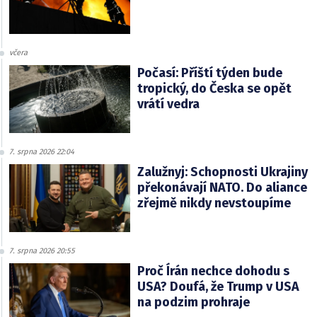
včera
Počasí: Příští týden bude
tropický, do Česka se opět
vrátí vedra
7. srpna 2026 22:04
Zalužnyj: Schopnosti Ukrajiny
překonávají NATO. Do aliance
zřejmě nikdy nevstoupíme
7. srpna 2026 20:55
Proč Írán nechce dohodu s
USA? Doufá, že Trump v USA
na podzim prohraje