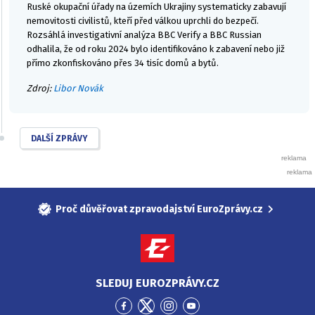
Ruské okupační úřady na územích Ukrajiny systematicky zabavují
nemovitosti civilistů, kteří před válkou uprchli do bezpečí.
Rozsáhlá investigativní analýza BBC Verify a BBC Russian
odhalila, že od roku 2024 bylo identifikováno k zabavení nebo již
přímo zkonfiskováno přes 34 tisíc domů a bytů.
Zdroj:
Libor Novák
DALŠÍ ZPRÁVY
Proč důvěřovat zpravodajství EuroZprávy.cz
SLEDUJ EUROZPRÁVY.CZ
Přejít
Přejít
Přejít
Přejít