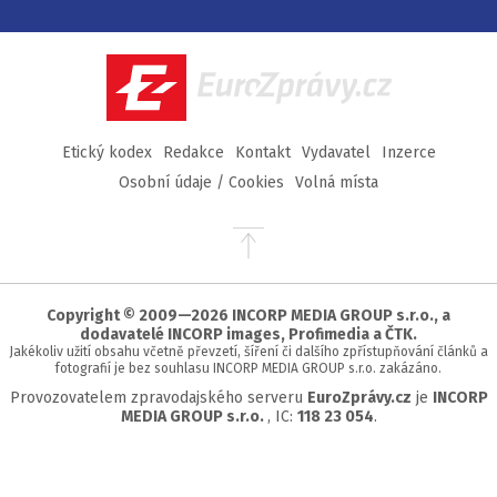
na
na
na
na
Facebook
Twitter
Instagram
YouTube
EuroZprávy.cz
Etický kodex
Redakce
Kontakt
Vydavatel
Inzerce
Osobní údaje / Cookies
Volná místa
Přejít
na
začátek
stránky
Copyright © 2009—2026 INCORP MEDIA GROUP s.r.o., a
dodavatelé INCORP images, Profimedia a ČTK.
Jakékoliv užití obsahu včetně převzetí, šíření či dalšího zpřístupňování článků a
fotografií je bez souhlasu INCORP MEDIA GROUP s.r.o. zakázáno.
Provozovatelem zpravodajského serveru
EuroZprávy.cz
je
INCORP
MEDIA GROUP s.r.o.
, IC:
118 23 054
.