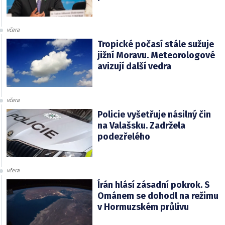
včera
Tropické počasí stále sužuje
jižní Moravu. Meteorologové
avizují další vedra
včera
Policie vyšetřuje násilný čin
na Valašsku. Zadržela
podezřelého
včera
Írán hlásí zásadní pokrok. S
Ománem se dohodl na režimu
v Hormuzském průlivu