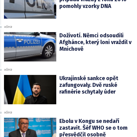
pomohly vzorky DNA
včera
Doživotí. Němci odsoudili
Afghánce, který loni vraždil v
Mnichově
včera
Ukrajinské sankce opět
zafungovaly. Dvě ruské
rafinérie schytaly úder
včera
Ebolu v Kongu se nedaří
zastavit. Šéf WHO se o tom
přesvědčil osobně