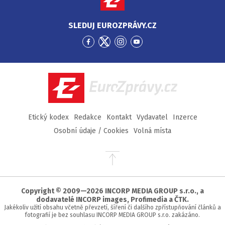
SLEDUJ EUROZPRÁVY.CZ
Přejít
Přejít
Přejít
Přejít
na
na
na
na
Facebook
Twitter
Instagram
YouTube
EuroZprávy.cz
Etický kodex
Redakce
Kontakt
Vydavatel
Inzerce
Osobní údaje / Cookies
Volná místa
Přejít
na
začátek
stránky
Copyright © 2009—2026 INCORP MEDIA GROUP s.r.o., a
dodavatelé INCORP images, Profimedia a ČTK.
Jakékoliv užití obsahu včetně převzetí, šíření či dalšího zpřístupňování článků a
fotografií je bez souhlasu INCORP MEDIA GROUP s.r.o. zakázáno.