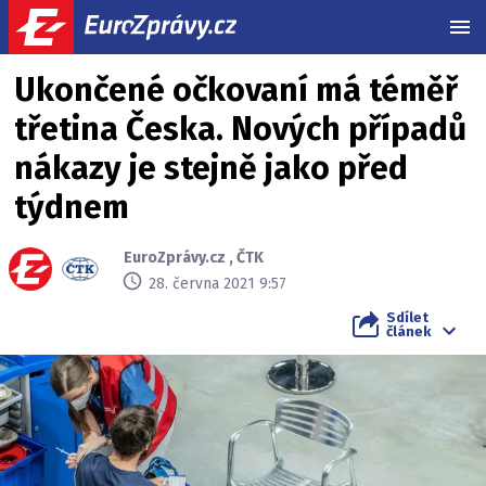
MEN
Ukončené očkovaní má téměř
třetina Česka. Nových případů
nákazy je stejně jako před
týdnem
EuroZprávy.cz
,
ČTK
28. června 2021 9:57
Sdílet
článek