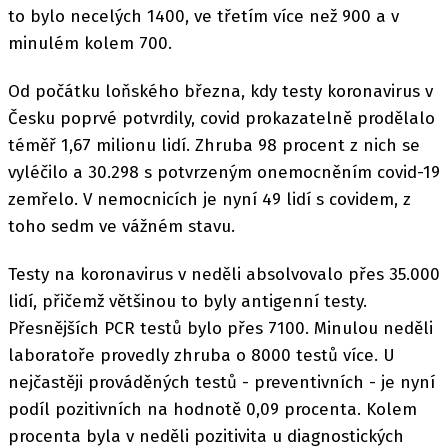
to bylo necelých 1400, ve třetím více než 900 a v
minulém kolem 700.
Od počátku loňského března, kdy testy koronavirus v
Česku poprvé potvrdily, covid prokazatelně prodělalo
téměř 1,67 milionu lidí. Zhruba 98 procent z nich se
vyléčilo a 30.298 s potvrzeným onemocněním covid-19
zemřelo. V nemocnicích je nyní 49 lidí s covidem, z
toho sedm ve vážném stavu.
Testy na koronavirus v neděli absolvovalo přes 35.000
lidí, přičemž většinou to byly antigenní testy.
Přesnějších PCR testů bylo přes 7100. Minulou neděli
laboratoře provedly zhruba o 8000 testů více. U
nejčastěji prováděných testů - preventivních - je nyní
podíl pozitivních na hodnotě 0,09 procenta. Kolem
procenta byla v neděli pozitivita u diagnostických