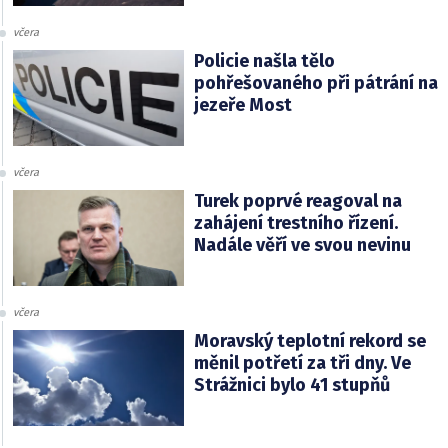
včera
Policie našla tělo
pohřešovaného při pátrání na
jezeře Most
včera
Turek poprvé reagoval na
zahájení trestního řízení.
Nadále věří ve svou nevinu
včera
Moravský teplotní rekord se
měnil potřetí za tři dny. Ve
Strážnici bylo 41 stupňů