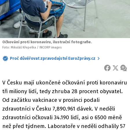
Očkování proti koronaviru, ilustrační fotografie.
Foto: Mikuláš Křepelka / INCORP images
Proč důvěřovat zpravodajství EuroZprávy.cz
FACEBOOK
X
ZPR
V Česku mají ukončené očkování proti koronaviru
tři miliony lidí, tedy zhruba 28 procent obyvatel.
Od začátku vakcinace v prosinci podali
zdravotníci v Česku 7,890.961 dávek. V neděli
zdravotníci očkovali 34.190 lidí, asi o 6500 méně
než před týdnem. Laboratoře v neděli odhalily 57