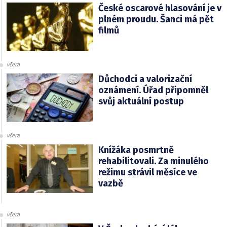
České oscarové hlasování je v
plném proudu. Šanci má pět
filmů
včera
Důchodci a valorizační
oznámení. Úřad připomněl
svůj aktuální postup
včera
Knížáka posmrtně
rehabilitovali. Za minulého
režimu strávil měsíce ve
vazbě
včera