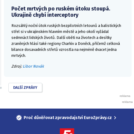
Počet mrtvých po ruském útoku stoupá.
Ukrajině chybí interceptory
Rozsáhlý noční útok ruských bezpilotních letounů a balistických
střel si v ukrajinském hlavním městě a jeho okolí vyžádal
sedmnáct lidských životů. Další oběti na životech a desítky
zraněných hlásí také regiony Charkiv a Doněck, přičemž celková
bilance dosavadních střetů vzrostla na nejméně dvacet jedna
mrtvých.
Zdroj:
Libor Novák
DALŠÍ ZPRÁVY
Proč důvěřovat zpravodajství EuroZprávy.cz