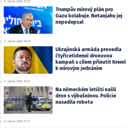
5. srpna 2026 21:12
Trumpův mírový plán pro
Gazu kolabuje. Netanjahu jej
nepodepsal
5. srpna 2026 19:55
Ukrajinská armáda provedla
čtyřicetidenní dronovou
kampaň s cílem přinutit Kreml
k mírovým jednáním
5. srpna 2026 18:31
Na německém letišti našli
dron s výbušninou. Policie
nasadila robota
5. srpna 2026 17:17