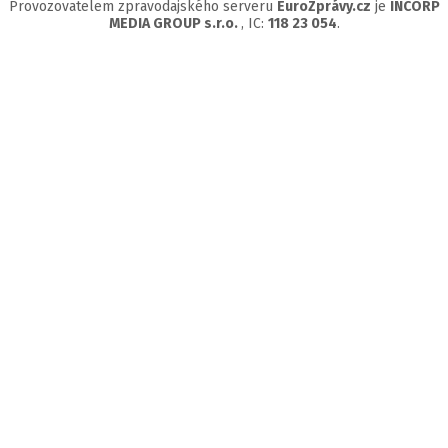
Provozovatelem zpravodajského serveru
EuroZprávy.cz
je
INCORP
MEDIA GROUP s.r.o.
, IC:
118 23 054
.