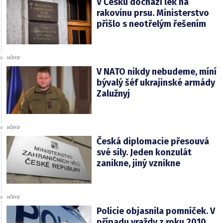
V Česku dochází lék na
rakovinu prsu. Ministerstvo
přišlo s neotřelým řešením
včera
V NATO nikdy nebudeme, míní
bývalý šéf ukrajinské armády
Zalužnyj
včera
Česká diplomacie přesouvá
své síly. Jeden konzulát
zanikne, jiný vznikne
včera
Policie objasnila pomníček. V
případu vraždy z roku 2010