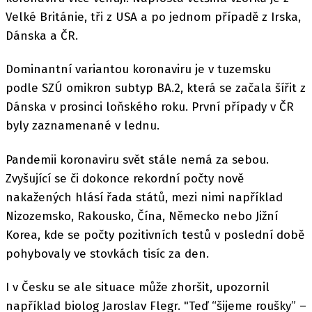
Velké Británie, tři z USA a po jednom případě z Irska,
Dánska a ČR.
Dominantní variantou koronaviru je v tuzemsku
podle SZÚ omikron subtyp BA.2, která se začala šířit z
Dánska v prosinci loňského roku. První případy v ČR
byly zaznamenané v lednu.
Pandemii koronaviru svět stále nemá za sebou.
Zvyšující se či dokonce rekordní počty nově
nakažených hlásí řada států, mezi nimi například
Nizozemsko, Rakousko, Čína, Německo nebo Jižní
Korea, kde se počty pozitivních testů v poslední době
pohybovaly ve stovkách tisíc za den.
I v Česku se ale situace může zhoršit, upozornil
například biolog Jaroslav Flegr. "Teď “šijeme roušky” –