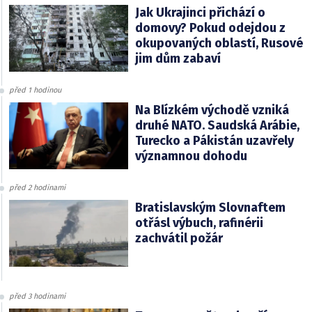
Jak Ukrajinci přichází o
domovy? Pokud odejdou z
okupovaných oblastí, Rusové
jim dům zabaví
před 1 hodinou
Na Blízkém východě vzniká
druhé NATO. Saudská Arábie,
Turecko a Pákistán uzavřely
významnou dohodu
před 2 hodinami
Bratislavským Slovnaftem
otřásl výbuch, rafinérii
zachvátil požár
před 3 hodinami