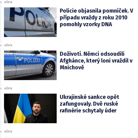
včera
Policie objasnila pomníček. V
případu vraždy z roku 2010
pomohly vzorky DNA
včera
Doživotí. Němci odsoudili
Afghánce, který loni vraždil v
Mnichově
včera
Ukrajinské sankce opět
zafungovaly. Dvě ruské
rafinérie schytaly úder
včera