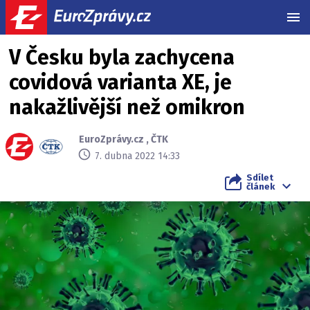
MEN
V Česku byla zachycena
covidová varianta XE, je
nakažlivější než omikron
EuroZprávy.cz
,
ČTK
7. dubna 2022 14:33
Sdílet
článek