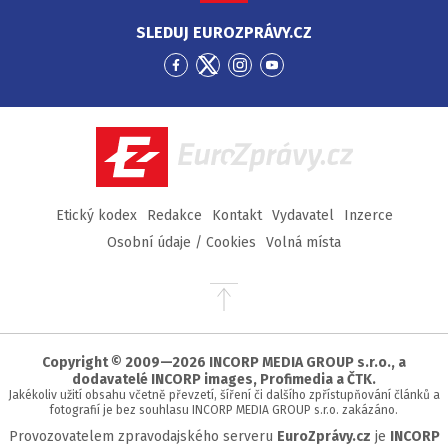
SLEDUJ EUROZPRÁVY.CZ
Přejít
Přejít
Přejít
Přejít
na
na
na
na
Facebook
Twitter
Instagram
YouTube
EuroZprávy.cz
Etický kodex
Redakce
Kontakt
Vydavatel
Inzerce
Osobní údaje / Cookies
Volná místa
Přejít
na
začátek
stránky
Copyright © 2009—2026 INCORP MEDIA GROUP s.r.o., a
dodavatelé INCORP images, Profimedia a ČTK.
Jakékoliv užití obsahu včetně převzetí, šíření či dalšího zpřístupňování článků a
fotografií je bez souhlasu INCORP MEDIA GROUP s.r.o. zakázáno.
Provozovatelem zpravodajského serveru
EuroZprávy.cz
je
INCORP