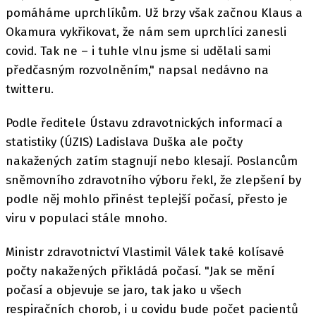
pomáháme uprchlíkům. Už brzy však začnou Klaus a
Okamura vykřikovat, že nám sem uprchlíci zanesli
covid. Tak ne – i tuhle vlnu jsme si udělali sami
předčasným rozvolněním," napsal nedávno na
twitteru.
Podle ředitele Ústavu zdravotnických informací a
statistiky (ÚZIS) Ladislava Duška ale počty
nakažených zatím stagnují nebo klesají. Poslancům
sněmovního zdravotního výboru řekl, že zlepšení by
podle něj mohlo přinést teplejší počasí, přesto je
viru v populaci stále mnoho.
Ministr zdravotnictví Vlastimil Válek také kolísavé
počty nakažených přikládá počasí. "Jak se mění
počasí a objevuje se jaro, tak jako u všech
respiračních chorob, i u covidu bude počet pacientů