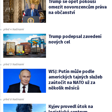
Trump se opět pokouší
omezit novorozencům práva
na občanství
před 4 hodinami
Trump podepsal zavedení
nových cel
před 5 hodinami
WSJ: Putin může podle
amerických tajných služeb
zaútočit na NATO už za
několik měsíců
před 6 hodinami
Kyjev provedl útok na