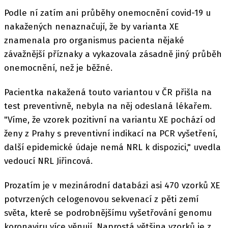
Podle ní zatím ani průběhy onemocnění covid-19 u
nakažených nenaznačují, že by varianta XE
znamenala pro organismus pacienta nějaké
závažnější příznaky a vykazovala zásadně jiný průběh
onemocnění, než je běžné.
Pacientka nakažená touto variantou v ČR přišla na
test preventivně, nebyla na něj odeslaná lékařem.
"Víme, že vzorek pozitivní na variantu XE pochází od
ženy z Prahy s preventivní indikací na PCR vyšetření,
další epidemické údaje nemá NRL k dispozici," uvedla
vedoucí NRL Jiřincová.
Prozatím je v mezinárodní databázi asi 470 vzorků XE
potvrzených celogenovou sekvenací z pěti zemí
světa, které se podrobnějšímu vyšetřování genomu
koronaviru více věnují. Naprostá většina vzorků je z