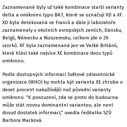
Zaznamenané byly už také kombinace starší varianty
delta a omikronu typu BA.1, které se označují XD a XF.
XD byla detekovaná ve Francii a dále ji laboratoře
zaznamenaly v okolních evropských zemích, Dánsku,
Belgii, Německu a Nizozemsku, celkem jde o 26
vzorků. XF byla zaznamenaná jen ve Velké Británii,
která hlásí také nejvíce XE kombinace dvou typů
omikronu.
Podle dostupných informací Světové zdravotnické
organizace (WHO) by mohla být varianta XE zhruba o
deset procent nakažlivější než původní varianty
omikronu. "K posouzení, zda se proto do budoucna
může stát novou dominantní variantou, ale není
dosud dostatek informací," uvedla ředitelka SZÚ
Barbora Macková.