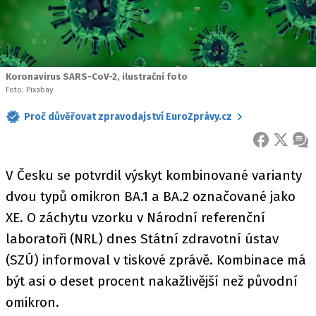
Koronavirus SARS-CoV-2, ilustrační foto
Foto: Pixabay
Proč důvěřovat zpravodajství EuroZprávy.cz
FACEBOOK
X
ZPR
V Česku se potvrdil výskyt kombinované varianty
dvou typů omikron BA.1 a BA.2 označované jako
XE. O záchytu vzorku v Národní referenční
laboratoři (NRL) dnes Státní zdravotní ústav
(SZÚ) informoval v tiskové zprávě. Kombinace má
být asi o deset procent nakažlivější než původní
omikron.