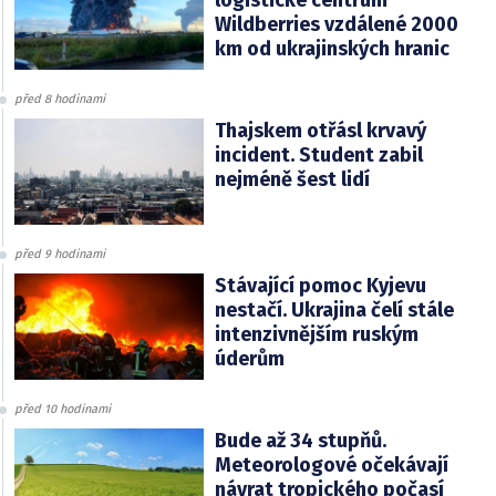
logistické centrum
Wildberries vzdálené 2000
km od ukrajinských hranic
před 8 hodinami
Thajskem otřásl krvavý
incident. Student zabil
nejméně šest lidí
před 9 hodinami
Stávající pomoc Kyjevu
nestačí. Ukrajina čelí stále
intenzivnějším ruským
úderům
před 10 hodinami
Bude až 34 stupňů.
Meteorologové očekávají
návrat tropického počasí