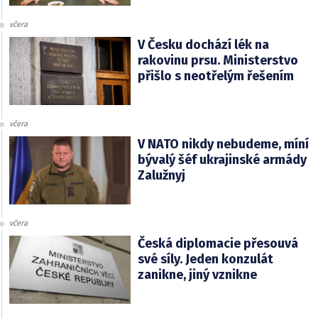
včera
V Česku dochází lék na
rakovinu prsu. Ministerstvo
přišlo s neotřelým řešením
včera
V NATO nikdy nebudeme, míní
bývalý šéf ukrajinské armády
Zalužnyj
včera
Česká diplomacie přesouvá
své síly. Jeden konzulát
zanikne, jiný vznikne