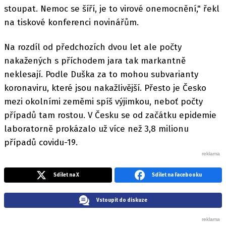
stoupat. Nemoc se šíří, je to virové onemocnění," řekl
na tiskové konferenci novinářům.
Na rozdíl od předchozích dvou let ale počty
nakažených s příchodem jara tak markantně
neklesají. Podle Duška za to mohou subvarianty
koronaviru, které jsou nakažlivější. Přesto je Česko
mezi okolními zeměmi spíš výjimkou, neboť počty
případů tam rostou. V Česku se od začátku epidemie
laboratorně prokázalo už více než 3,8 milionu
případů covidu-19.
Sdílet na X
Sdílet na Facebooku
Vstoupit do diskuze