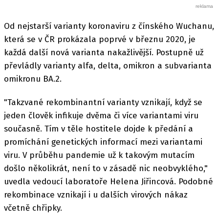
Od nejstarší varianty koronaviru z čínského Wuchanu,
která se v ČR prokázala poprvé v březnu 2020, je
každá další nová varianta nakažlivější. Postupně už
převládly varianty alfa, delta, omikron a subvarianta
omikronu BA.2.
"Takzvané rekombinantní varianty vznikají, když se
jeden člověk infikuje dvěma či více variantami viru
současně. Tím v těle hostitele dojde k předání a
promíchání genetických informací mezi variantami
viru. V průběhu pandemie už k takovým mutacím
došlo několikrát, není to v zásadě nic neobvyklého,"
uvedla vedoucí laboratoře Helena Jiřincová. Podobné
rekombinace vznikají i u dalších virových nákaz
včetně chřipky.