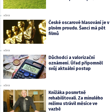
včera
České oscarové hlasování je v
plném proudu. Šanci má pět
filmů
včera
Důchodci a valorizační
oznámení. Úřad připomněl
svůj aktuální postup
včera
Knížáka posmrtně
rehabilitovali. Za minulého
režimu strávil měsíce ve
vazbě