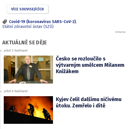
VÍCE SOUVISEJÍCÍCH
Covid-19 (koronavirus SARS-CoV-2)
,
Státní zdravotní ústav (SZÚ)
AKTUÁLNĚ SE DĚJE
před 5 hodinami
Česko se rozloučilo s
výtvarným umělcem Milanem
Knížákem
před 6 hodinami
Kyjev čelil dalšímu ničivému
útoku. Zemřelo i dítě