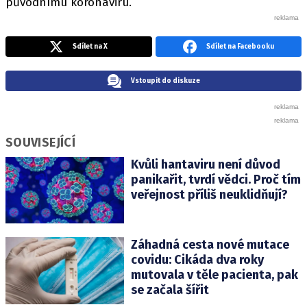
původnímu koronaviru.
Sdílet na X
Sdílet na Facebooku
Vstoupit do diskuze
SOUVISEJÍCÍ
Kvůli hantaviru není důvod
panikařit, tvrdí vědci. Proč tím
veřejnost příliš neuklidňují?
Záhadná cesta nové mutace
covidu: Cikáda dva roky
mutovala v těle pacienta, pak
se začala šířit