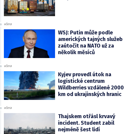
včera
WSJ: Putin může podle
amerických tajných služeb
zaútočit na NATO už za
několik měsíců
včera
Kyjev provedl útok na
logistické centrum
Wildberries vzdálené 2000
km od ukrajinských hranic
včera
Thajskem otřásl krvavý
incident. Student zabil
nejméně šest lidí