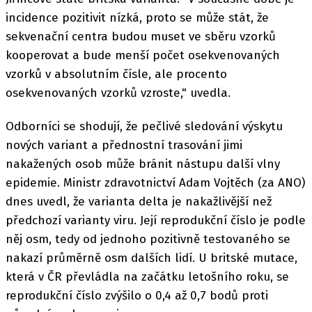
incidence pozitivit nízká, proto se může stát, že
sekvenační centra budou muset ve sběru vzorků
kooperovat a bude menší počet osekvenovaných
vzorků v absolutním čísle, ale procento
osekvenovaných vzorků vzroste," uvedla.
Odborníci se shodují, že pečlivé sledování výskytu
nových variant a přednostní trasování jimi
nakažených osob může bránit nástupu další vlny
epidemie. Ministr zdravotnictví Adam Vojtěch (za ANO)
dnes uvedl, že varianta delta je nakažlivější než
předchozí varianty viru. Její reprodukční číslo je podle
něj osm, tedy od jednoho pozitivně testovaného se
nakazí průměrně osm dalších lidí. U britské mutace,
která v ČR převládla na začátku letošního roku, se
reprodukční číslo zvýšilo o 0,4 až 0,7 bodů proti