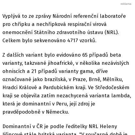
Vyplývá to ze zprávy Národní referenční laboratoře
pro chřipku a nechřipková respirační virová
onemocnění Státního zdravotního ústavu (NRL).
Celkem bylo sekvenováno 4717 vzorků.
Z dalších variant bylo evidováno 65 případů beta
varianty, takzvané jihoafrické, v několika nezávislých
ohniscích a 21 případů varianty gama, dříve
označované jako brazilská, v Praze, Brně, Mělníku,
Hradci Králové a Pardubickém kraji. Ve Středočeském
kraji se objevila zatím nezachycená varianta lambda,
která je dominantní v Peru, její zdroj je
pravděpodobně v Německu.
Dominantní v ČR je podle ředitelky NRL Heleny
Jiřincové stále britská varianta. "V současné době je