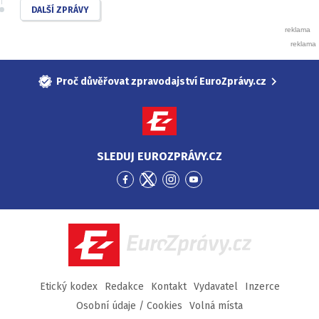
DALŠÍ ZPRÁVY
Proč důvěřovat zpravodajství EuroZprávy.cz
SLEDUJ EUROZPRÁVY.CZ
Přejít
Přejít
Přejít
Přejít
na
na
na
na
Facebook
Twitter
Instagram
YouTube
EuroZprávy.cz
Etický kodex
Redakce
Kontakt
Vydavatel
Inzerce
Osobní údaje / Cookies
Volná místa