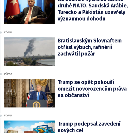
druhé NATO. Saudská Arábie,
Turecko a Pákistán uzavřely
významnou dohodu
včera
Bratislavským Slovnaftem
otřásl výbuch, rafinérii
zachvátil požár
včera
Trump se opět pokouší
omezit novorozencům práva
na občanství
včera
Trump podepsal zavedení
nových cel