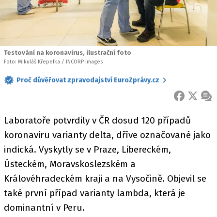
Testování na koronavirus, ilustrační foto
Foto: Mikuláš Křepelka / INCORP images
Proč důvěřovat zpravodajství EuroZprávy.cz
FACEBOOK
X
ZPR
Laboratoře potvrdily v ČR dosud 120 případů
koronaviru varianty delta, dříve označované jako
indická. Vyskytly se v Praze, Libereckém,
Ústeckém, Moravskoslezském a
Královéhradeckém kraji a na Vysočině. Objevil se
také první případ varianty lambda, která je
dominantní v Peru.