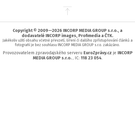
Přejít
na
začátek
stránky
Copyright © 2009—2026 INCORP MEDIA GROUP s.r.o., a
dodavatelé INCORP images, Profimedia a ČTK.
Jakékoliv užití obsahu včetně převzetí, šíření či dalšího zpřístupňování článků a
fotografií je bez souhlasu INCORP MEDIA GROUP s.r.o. zakázáno.
Provozovatelem zpravodajského serveru
EuroZprávy.cz
je
INCORP
MEDIA GROUP s.r.o.
, IC:
118 23 054
.