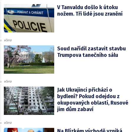
V Tanvaldu došlo k útoku
nožem. Tři lidé jsou zranění
včera
Soud nařídil zastavit stavbu
Trumpova tanečního sálu
včera
Jak Ukrajinci přichází o
bydlení? Pokud odejdou z
okupovaných oblastí, Rusové
jim dům zabaví
včera
Na Blízkém východě vzniká