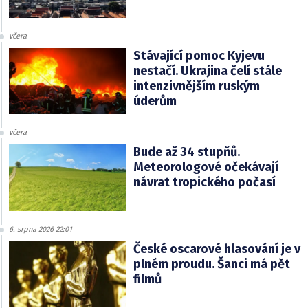
včera
Stávající pomoc Kyjevu
nestačí. Ukrajina čelí stále
intenzivnějším ruským
úderům
včera
Bude až 34 stupňů.
Meteorologové očekávají
návrat tropického počasí
6. srpna 2026 22:01
České oscarové hlasování je v
plném proudu. Šanci má pět
filmů