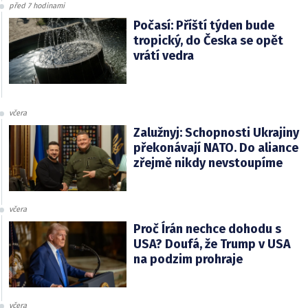
před 7 hodinami
Počasí: Příští týden bude
tropický, do Česka se opět
vrátí vedra
včera
Zalužnyj: Schopnosti Ukrajiny
překonávají NATO. Do aliance
zřejmě nikdy nevstoupíme
včera
Proč Írán nechce dohodu s
USA? Doufá, že Trump v USA
na podzim prohraje
včera