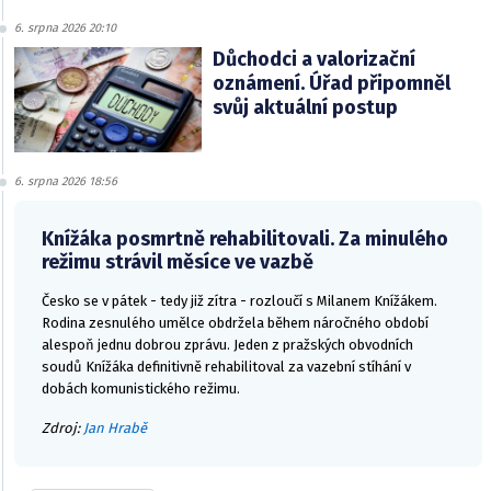
6. srpna 2026 20:10
Důchodci a valorizační
oznámení. Úřad připomněl
svůj aktuální postup
6. srpna 2026 18:56
Knížáka posmrtně rehabilitovali. Za minulého
režimu strávil měsíce ve vazbě
Česko se v pátek - tedy již zítra - rozloučí s Milanem Knížákem.
Rodina zesnulého umělce obdržela během náročného období
alespoň jednu dobrou zprávu. Jeden z pražských obvodních
soudů Knížáka definitivně rehabilitoval za vazební stíhání v
dobách komunistického režimu.
Zdroj:
Jan Hrabě