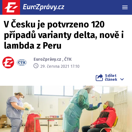
MEN
V Česku je potvrzeno 120
případů varianty delta, nově i
lambda z Peru
EuroZprávy.cz
,
ČTK
29. června 2021 17:10
Sdílet
článek