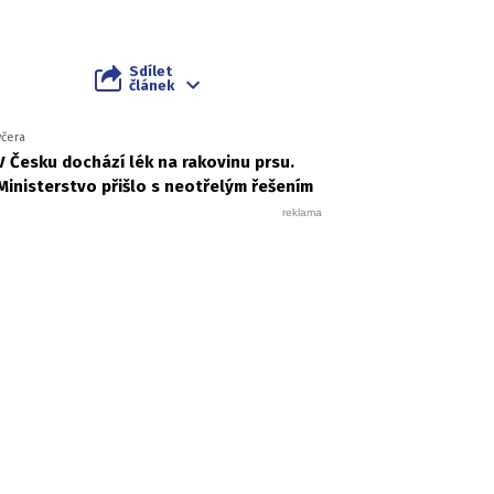
Sdílet
článek
včera
V Česku dochází lék na rakovinu prsu.
Ministerstvo přišlo s neotřelým řešením