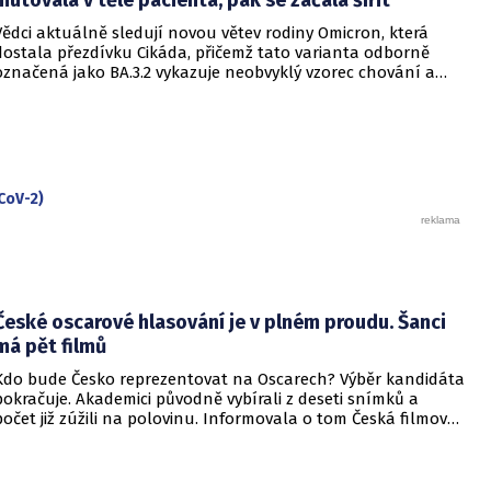
prohloubit úzkost ve společnosti, která má stále v živé paměti
Vědci aktuálně sledují novou větev rodiny Omicron, která
pandemii covidu-19.
dostala přezdívku Cikáda, přičemž tato varianta odborně
označená jako BA.3.2 vykazuje neobvyklý vzorec chování a
zdá se, že se zaměřuje především na děti. Přestože virus
neustále mutuje, odborníci uklidňují, že tato verze
nezpůsobuje těžší průběh onemocnění u dětí ani u
dospělých. Její přezdívka vychází z vlastností hmyzu, který se
dokáže na dlouhou dobu stáhnout do ústraní a poté se
nečekaně vynořit po letech strávených pod zemí.
CoV-2)
České oscarové hlasování je v plném proudu. Šanci
má pět filmů
Kdo bude Česko reprezentovat na Oscarech? Výběr kandidáta
pokračuje. Akademici původně vybírali z deseti snímků a
počet již zúžili na polovinu. Informovala o tom Česká filmová
a televizní akademie.