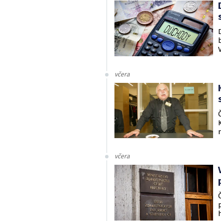
včera
včera