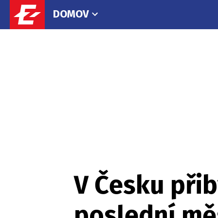
DOMOV
V Česku přib
poslední mě