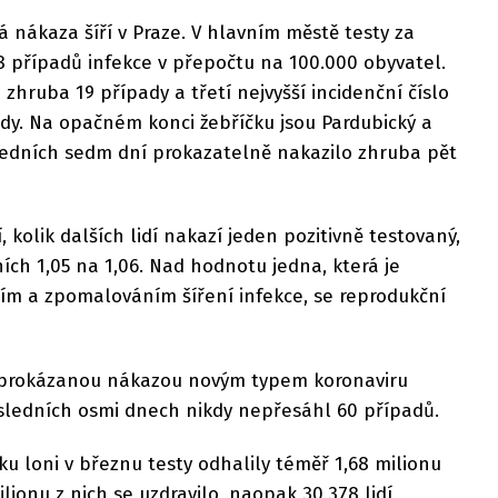
á nákaza šíří v Praze. V hlavním městě testy za
8 případů infekce v přepočtu na 100.000 obyvatel.
 zhruba 19 případy a třetí nejvyšší incidenční číslo
pady. Na opačném konci žebříčku jsou Pardubický a
sledních sedm dní prokazatelně nakazilo zhruba pět
, kolik dalších lidí nakazí jeden pozitivně testovaný,
ích 1,05 na 1,06. Nad hodnotu jedna, která je
ím a zpomalováním šíření infekce, se reprodukční
s prokázanou nákazou novým typem koronaviru
osledních osmi dnech nikdy nepřesáhl 60 případů.
u loni v březnu testy odhalily téměř 1,68 milionu
lionu z nich se uzdravilo, naopak 30.378 lidí