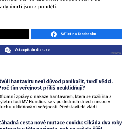
ady úmrtí jsou z pondělí.
Sdílet na Facebooku
Vstoupit do diskuze
Kvůli hantaviru není důvod panikařit, tvrdí vědci.
Proč tím veřejnost příliš neuklidňují?
Oficiální zprávy o nákaze hantavirem, která se rozšířila z
výletní lodi MV Hondius, se v posledních dnech nesou v
duchu uklidňování veřejnosti. Představitelé vlád i
zdravotnických organizací opakovaně zdůrazňují, že situace
je pod kontrolou a není důvod k panice. Někteří odborníci
Záhadná cesta nové mutace covidu: Cikáda dva roky
však podle CNN varují, že příliš sebevědomá rétorika, kterou
označují za úmyslné šíření klidu, může mít opačný účinek a
mutovala v těle pacienta, pak se začala šířit