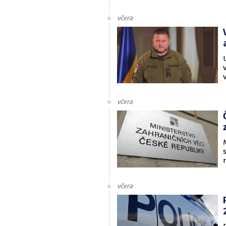
včera
včera
včera