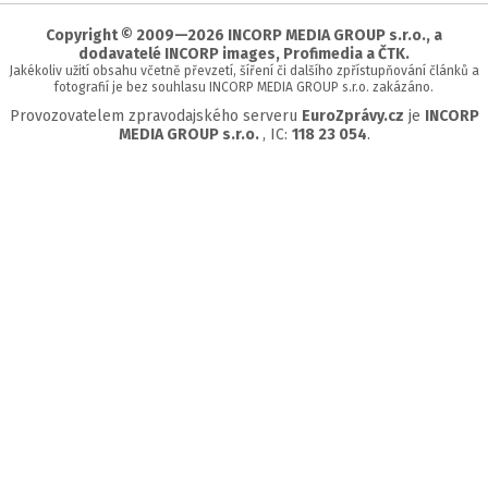
stránky
Copyright © 2009—2026 INCORP MEDIA GROUP s.r.o., a
dodavatelé INCORP images, Profimedia a ČTK.
Jakékoliv užití obsahu včetně převzetí, šíření či dalšího zpřístupňování článků a
fotografií je bez souhlasu INCORP MEDIA GROUP s.r.o. zakázáno.
Provozovatelem zpravodajského serveru
EuroZprávy.cz
je
INCORP
MEDIA GROUP s.r.o.
, IC:
118 23 054
.