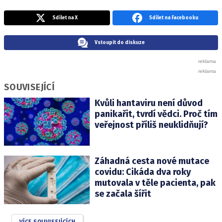
Sdílet na X
Sdílet na Facebooku
Vstoupit do diskuze
SOUVISEJÍCÍ
Kvůli hantaviru není důvod
panikařit, tvrdí vědci. Proč tím
veřejnost příliš neuklidňují?
Záhadná cesta nové mutace
covidu: Cikáda dva roky
mutovala v těle pacienta, pak
se začala šířit
VÍCE SOUVISEJÍCÍCH