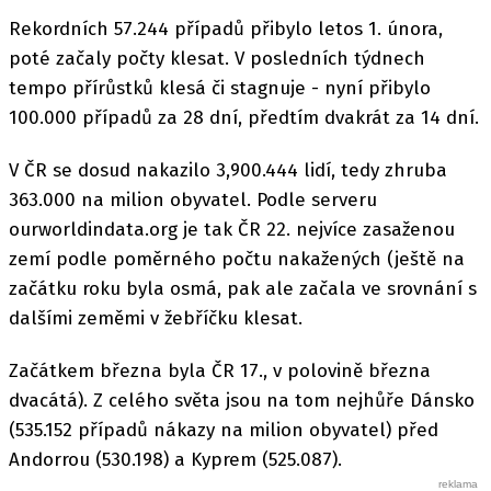
Rekordních 57.244 případů přibylo letos 1. února,
poté začaly počty klesat. V posledních týdnech
tempo přírůstků klesá či stagnuje - nyní přibylo
100.000 případů za 28 dní, předtím dvakrát za 14 dní.
V ČR se dosud nakazilo 3,900.444 lidí, tedy zhruba
363.000 na milion obyvatel. Podle serveru
ourworldindata.org je tak ČR 22. nejvíce zasaženou
zemí podle poměrného počtu nakažených (ještě na
začátku roku byla osmá, pak ale začala ve srovnání s
dalšími zeměmi v žebříčku klesat.
Začátkem března byla ČR 17., v polovině března
dvacátá). Z celého světa jsou na tom nejhůře Dánsko
(535.152 případů nákazy na milion obyvatel) před
Andorrou (530.198) a Kyprem (525.087).