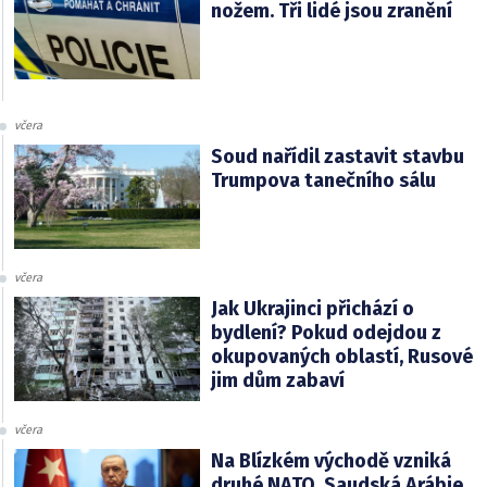
nožem. Tři lidé jsou zranění
včera
Soud nařídil zastavit stavbu
Trumpova tanečního sálu
včera
Jak Ukrajinci přichází o
bydlení? Pokud odejdou z
okupovaných oblastí, Rusové
jim dům zabaví
včera
Na Blízkém východě vzniká
druhé NATO. Saudská Arábie,