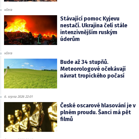
včera
Stávající pomoc Kyjevu
nestačí. Ukrajina čelí stále
intenzivnějším ruským
úderům
včera
Bude až 34 stupňů.
Meteorologové očekávají
návrat tropického počasí
6. srpna 2026 22:01
České oscarové hlasování je v
plném proudu. Šanci má pět
filmů