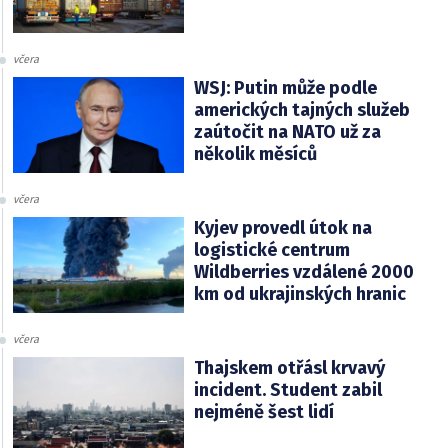
včera
WSJ: Putin může podle
amerických tajných služeb
zaútočit na NATO už za
několik měsíců
včera
Kyjev provedl útok na
logistické centrum
Wildberries vzdálené 2000
km od ukrajinských hranic
včera
Thajskem otřásl krvavý
incident. Student zabil
nejméně šest lidí