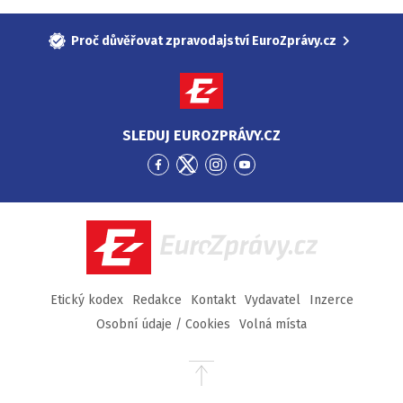
Proč důvěřovat zpravodajství EuroZprávy.cz
SLEDUJ EUROZPRÁVY.CZ
Přejít
Přejít
Přejít
Přejít
na
na
na
na
Facebook
Twitter
Instagram
YouTube
EuroZprávy.cz
Etický kodex
Redakce
Kontakt
Vydavatel
Inzerce
Osobní údaje / Cookies
Volná místa
Přejít
na
začátek