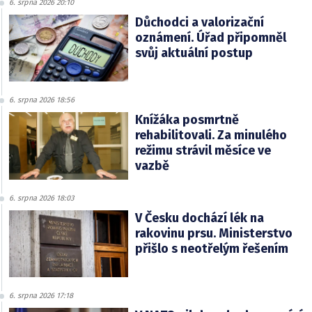
6. srpna 2026 20:10
Důchodci a valorizační
oznámení. Úřad připomněl
svůj aktuální postup
6. srpna 2026 18:56
Knížáka posmrtně
rehabilitovali. Za minulého
režimu strávil měsíce ve
vazbě
6. srpna 2026 18:03
V Česku dochází lék na
rakovinu prsu. Ministerstvo
přišlo s neotřelým řešením
6. srpna 2026 17:18