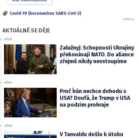
Covid-19 (koronavirus SARS-CoV-2)
AKTUÁLNĚ SE DĚJE
včera
Zalužnyj: Schopnosti Ukrajiny
překonávají NATO. Do aliance
zřejmě nikdy nevstoupíme
včera
Proč Írán nechce dohodu s
USA? Doufá, že Trump v USA
na podzim prohraje
včera
V Tanvaldu došlo k útoku