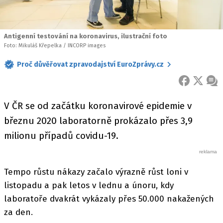
Antigenní testování na koronavirus, ilustrační foto
Foto: Mikuláš Křepelka / INCORP images
Proč důvěřovat zpravodajství EuroZprávy.cz
FACEBOOK
X
ZPR
V ČR se od začátku koronavirové epidemie v
březnu 2020 laboratorně prokázalo přes 3,9
milionu případů covidu-19.
Tempo růstu nákazy začalo výrazně růst loni v
listopadu a pak letos v lednu a únoru, kdy
laboratoře dvakrát vykázaly přes 50.000 nakažených
za den.