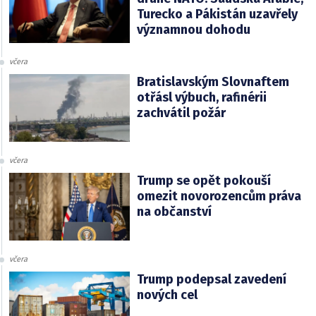
Turecko a Pákistán uzavřely
významnou dohodu
včera
Bratislavským Slovnaftem
otřásl výbuch, rafinérii
zachvátil požár
včera
Trump se opět pokouší
omezit novorozencům práva
na občanství
včera
Trump podepsal zavedení
nových cel