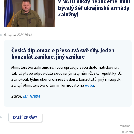
V NATO nikdy nebudeme, míní
bývalý šéf ukrajinské armády
Zalužnyj
6. srpna 2026 16:14
Česká diplomacie přesouvá své síly. Jeden
konzulát zanikne, jiný vznikne
Ministerstvo zahraničních věcí upravuje svou diplomatickou síť
tak, aby lépe odpovídala současným zájmům České republiky. Už
za několik týdnu ukončí činnost jeden z konzulátů, jiný ji naopak
zahájí. Ministerstvo o tom informovalo na
webu
.
Zdroj:
Jan Hrabě
DALŠÍ ZPRÁVY