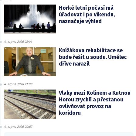
Horké letní počasí má
úřadovat i po víkendu,
naznačuje výhled
4. srpna 2026 22:04
Knížákova rehabilitace se
bude řešit u soudu. Umělec
dříve narazil
4. srpna 2026 21:08
Vlaky mezi Kolínem a Kutnou
Horou zrychlí a přestanou
ovlivňovat provoz na
koridoru
4. srpna 2026 20:07