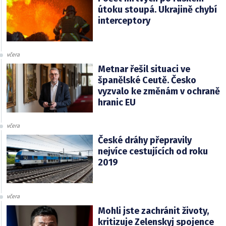
útoku stoupá. Ukrajině chybí
interceptory
včera
Metnar řešil situaci ve
španělské Ceutě. Česko
vyzvalo ke změnám v ochraně
hranic EU
včera
České dráhy přepravily
nejvíce cestujících od roku
2019
včera
Mohli jste zachránit životy,
kritizuje Zelenskyj spojence