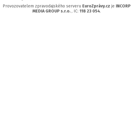
Provozovatelem zpravodajského serveru
EuroZprávy.cz
je
INCORP
MEDIA GROUP s.r.o.
, IC:
118 23 054
.