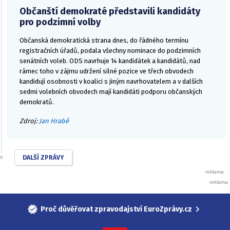
Občanští demokraté představili kandidáty
pro podzimní volby
Občanská demokratická strana dnes, do řádného termínu
registračních úřadů, podala všechny nominace do podzimních
senátních voleb. ODS navrhuje 14 kandidátek a kandidátů, nad
rámec toho v zájmu udržení silné pozice ve třech obvodech
kandidují osobnosti v koalici s jiným navrhovatelem a v dalších
sedmi volebních obvodech mají kandidáti podporu občanských
demokratů.
Zdroj:
Jan Hrabě
DALŠÍ ZPRÁVY
Proč důvěřovat zpravodajství EuroZprávy.cz