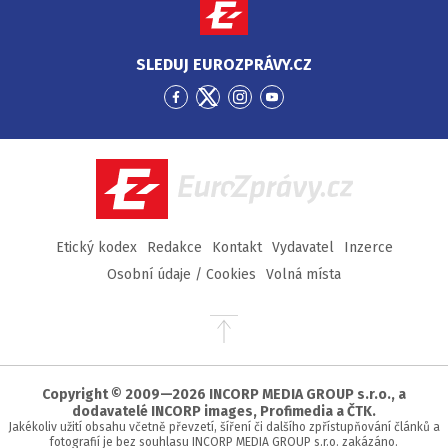
SLEDUJ EUROZPRÁVY.CZ
Přejít
Přejít
Přejít
Přejít
na
na
na
na
Facebook
Twitter
Instagram
YouTube
EuroZprávy.cz
Etický kodex
Redakce
Kontakt
Vydavatel
Inzerce
Osobní údaje / Cookies
Volná místa
Přejít
na
začátek
stránky
Copyright © 2009—2026 INCORP MEDIA GROUP s.r.o., a
dodavatelé INCORP images, Profimedia a ČTK.
Jakékoliv užití obsahu včetně převzetí, šíření či dalšího zpřístupňování článků a
fotografií je bez souhlasu INCORP MEDIA GROUP s.r.o. zakázáno.