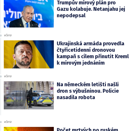
Trumpův mírový plán pro
Gazu kolabuje. Netanjahu jej
nepodepsal
včera
Ukrajinská armáda provedla
čtyřicetidenní dronovou
kampaň s cílem přinutit Kreml
k mírovým jednáním
včera
Na německém letišti našli
dron s výbušninou. Policie
nasadila robota
včera
Počet mrtvých po ruském