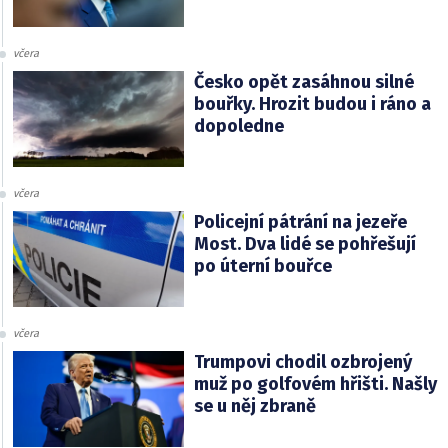
včera
Česko opět zasáhnou silné
bouřky. Hrozit budou i ráno a
dopoledne
včera
Policejní pátrání na jezeře
Most. Dva lidé se pohřešují
po úterní bouřce
včera
Trumpovi chodil ozbrojený
muž po golfovém hřišti. Našly
se u něj zbraně