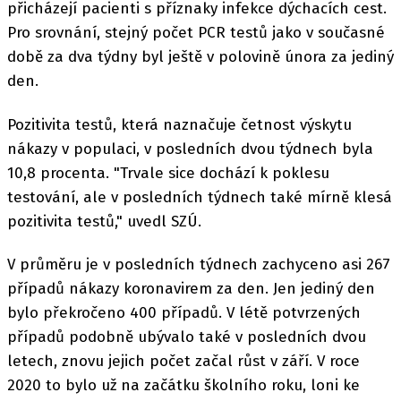
přicházejí pacienti s příznaky infekce dýchacích cest.
Pro srovnání, stejný počet PCR testů jako v současné
době za dva týdny byl ještě v polovině února za jediný
den.
Pozitivita testů, která naznačuje četnost výskytu
nákazy v populaci, v posledních dvou týdnech byla
10,8 procenta. "Trvale sice dochází k poklesu
testování, ale v posledních týdnech také mírně klesá
pozitivita testů," uvedl SZÚ.
V průměru je v posledních týdnech zachyceno asi 267
případů nákazy koronavirem za den. Jen jediný den
bylo překročeno 400 případů. V létě potvrzených
případů podobně ubývalo také v posledních dvou
letech, znovu jejich počet začal růst v září. V roce
2020 to bylo už na začátku školního roku, loni ke