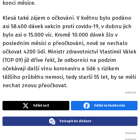
konci měsíce.
Klesá také zájem o očkování. V květnu bylo podáno
asi 58.400 dávek vakcín proti covidu-19, v dubnu jich
bylo asi o 15.000 víc. Kromě 10.000 dávek šlo v
posledním měsíci o přeočkování, nově se nechalo
očkovat 4200 lidí. Ministr zdravotnictví Vlastimil Válek
(TOP 09) již dříve řekl, že odborníci na podzim
očekávají další vlnu koronaviru a lidé s rizikem
těžšího průběhu nemoci, tedy starší 55 let, by se měli
nechat znovu přeočkovat.
Sdílet na X
Sdílet na Facebooku
Vstoupit do diskuze