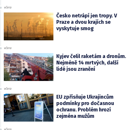
včera
Česko netrápí jen tropy. V
Praze a dvou krajích se
vyskytuje smog
včera
Kyjev čelil raketám a dronům.
Nejméně 14 mrtvých, další
lidé jsou zranění
včera
EU zpřísňuje Ukrajincům
podmínky pro dočasnou
ochranu. Problém hrozí
zejména mužům
včera