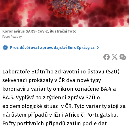
Koronavirus SARS-CoV-2, ilustrační foto
Foto: Pixabay
Proč důvěřovat zpravodajství EuroZprávy.cz
FACEBOOK
X
ZPR
Laboratoře Státního zdravotního ústavu (SZÚ)
sekvenací prokázaly v ČR dva nové typy
koronaviru varianty omikron označené BA.4 a
BA.5. Vyplývá to z týdenní zprávy SZÚ o
epidemiologické situaci v ČR. Tyto varianty stojí za
nárůstem případů v Jižní Africe či Portugalsku.
Počty pozitivních případů zatím podle dat