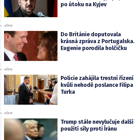
po útoku na Kyjev
včera
Do Británie doputovala
krásná zpráva z Portugalska.
Eugenie porodila holčičku
včera
Policie zahájila trestní řízení
kvůli nehodě poslance Filipa
Turka
včera
Trump stále nevylučuje další
použití síly proti Íránu