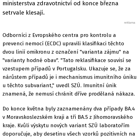
ministerstva zdravotnictví od konce března
setrvale klesají.
Odborníci z Evropského centra pro kontrolu a
prevenci nemocí (ECDC) upravili klasifikaci těchto
dvou linií omikronu z označení "varianta zájmu" na
"varianty hodné obav". "Tato reklasifikace souvisí se
vzestupem případů v Portugalsku. Ukazuje se, že za
nárůstem případů je i mechanismus imunitního úniku
u těchto subvariant," uvedl SZÚ. Imunitní únik
znamená, že nemusí chránit dříve prodělaná nákaza.
Do konce května byly zaznamenány dva případy BA.4
v Moravskoslezském kraji a tři BA.5 z Jihomoravského
kraje. Kvůli výskytu nových variant SZÚ laboratořím
doporučuje, aby desetinu všech vzorků pozitivních na