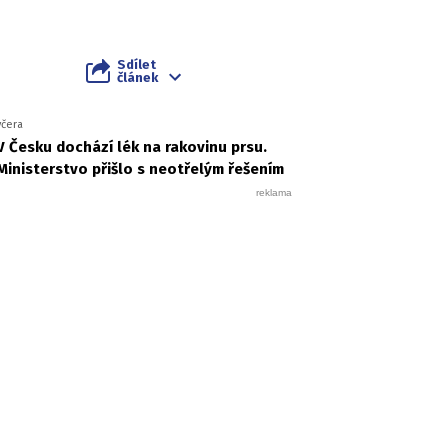
Sdílet
článek
včera
V Česku dochází lék na rakovinu prsu.
Ministerstvo přišlo s neotřelým řešením