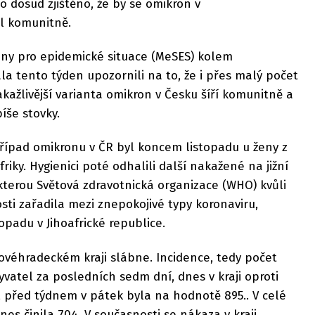
lo dosud zjištěno, že by se omikron v
il komunitně.
ny pro epidemické situace (MeSES) kolem
a tento týden upozornili na to, že i přes malý počet
ažlivější varianta omikron v Česku šíří komunitně a
íše stovky.
případ omikronu v ČR byl koncem listopadu u ženy z
Afriky. Hygienici poté odhalili další nakažené na jižní
kterou Světová zdravotnická organizace (WHO) kvůli
sti zařadila mezi znepokojivé typy koronaviru,
opadu v Jihoafrické republice.
ovéhradeckém kraji slábne. Incidence, tedy počet
atel za posledních sedm dní, dnes v kraji oproti
3, před týdnem v pátek byla na hodnotě 895.. V celé
es činila 704. V současnosti se nákaza v kraji