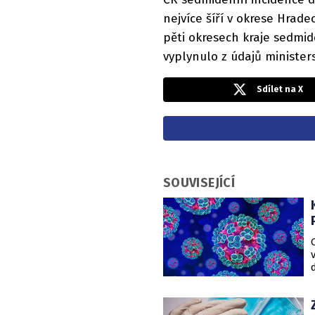
nejvíce šíří v okrese Hra
pěti okresech kraje sedmid
vyplynulo z údajů ministers
Sdílet na X
SOUVISEJÍCÍ