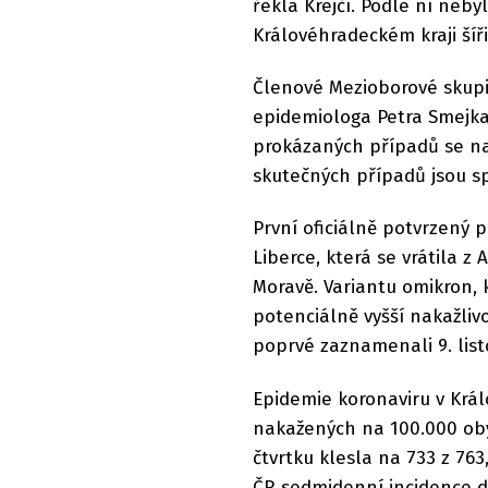
řekla Krejčí. Podle ní neby
Královéhradeckém kraji šíř
Členové Mezioborové skupi
epidemiologa Petra Smejkal
prokázaných případů se nak
skutečných případů jsou sp
První oficiálně potvrzený 
Liberce, která se vrátila z 
Moravě. Variantu omikron, 
potenciálně vyšší nakažlivo
poprvé zaznamenali 9. list
Epidemie koronaviru v Král
nakažených na 100.000 obyv
čtvrtku klesla na 733 z 76
ČR sedmidenní incidence dn