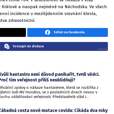
dec Králové a naopak nejméně na Náchodsku. Ve všech
enní incidence v mezitýdenním srovnání klesla,
tva zdravotnictví.
Sdílet na Facebooku
Vstoupit do diskuze
Kvůli hantaviru není důvod panikařit, tvrdí vědci.
Proč tím veřejnost příliš neuklidňují?
Oficiální zprávy o nákaze hantavirem, která se rozšířila z
výletní lodi MV Hondius, se v posledních dnech nesou v
duchu uklidňování veřejnosti. Představitelé vlád i
zdravotnických organizací opakovaně zdůrazňují, že situace
je pod kontrolou a není důvod k panice. Někteří odborníci
Záhadná cesta nové mutace covidu: Cikáda dva roky
však podle CNN varují, že příliš sebevědomá rétorika, kterou