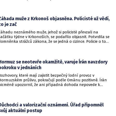
nejnovějších informací už není nikdo ze zraněných v
ohrožení života.
Záhada muže z Krkonoš objasněna. Policisté už vědí,
co je zač
Záhadu neznámého muže, jehož si policisté převzali na
začátku týdne v Krkonoších, se podařilo objasnit. Potvrdila se
domněnka strážců zákona, že se jedná o cizince. Policie o tom
informovala na webu.
Hormuz se neotevře okamžitě, varuje Írán navzdory
pokroku v jednáních
Rozhovory, které mají zajistit bezpečný lodní provoz v
Hormuzském průlivu, pokračují podle Ománu pozitivně. Írán
nicméně upozornil, že ani případná dohoda nepovede k
okamžitému znovuotevření klíčové vodní cesty. Informovala
o tom BBC.
Důchodci a valorizační oznámení. Úřad připomněl
svůj aktuální postup