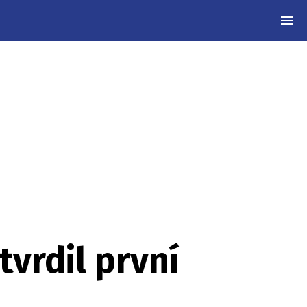
MEN
vrdil první