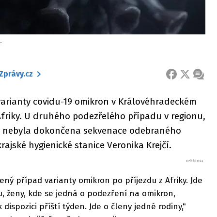
.
Zprávy.cz
FACEBOOK
X
ZPRÁ
 varianty covidu-19 omikron v Královéhradeckém
 z Afriky. U druhého podezřelého případu v regionu,
ud nebyla dokončena sekvenace odebraného
rajské hygienické stanice Veronika Krejčí.
ený případ varianty omikron po příjezdu z Afriky. Jde
, ženy, kde se jedná o podezření na omikron,
dispozici příští týden. Jde o členy jedné rodiny,"