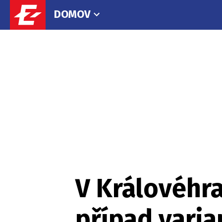
DOMOV
V Královéhra
případ vari