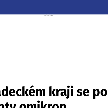
deckém kraji se pot
anty omikron