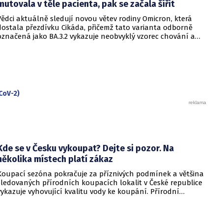
označují za úmyslné šíření klidu, může mít opačný účinek a
mutovala v těle pacienta, pak se začala šířit
prohloubit úzkost ve společnosti, která má stále v živé paměti
Vědci aktuálně sledují novou větev rodiny Omicron, která
pandemii covidu-19.
dostala přezdívku Cikáda, přičemž tato varianta odborně
označená jako BA.3.2 vykazuje neobvyklý vzorec chování a
zdá se, že se zaměřuje především na děti. Přestože virus
neustále mutuje, odborníci uklidňují, že tato verze
nezpůsobuje těžší průběh onemocnění u dětí ani u
dospělých. Její přezdívka vychází z vlastností hmyzu, který se
dokáže na dlouhou dobu stáhnout do ústraní a poté se
nečekaně vynořit po letech strávených pod zemí.
CoV-2)
Kde se v Česku vykoupat? Dejte si pozor. Na
několika místech platí zákaz
Koupací sezóna pokračuje za příznivých podmínek a většina
sledovaných přírodních koupacích lokalit v České republice
vykazuje vyhovující kvalitu vody ke koupání. Přírodní
koupací vody nadále představují oblíbené místo letní
rekreace a v uplynulém týdnu se na jejich zvýšené
návštěvnosti podílelo také velmi teplé počasí s teplotami