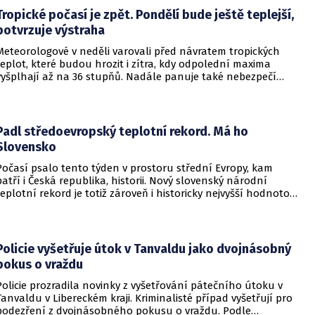
často přesahujícími 30 °C.
Tropické počasí je zpět. Pondělí bude ještě teplejší,
potvrzuje výstraha
Meteorologové v neděli varovali před návratem tropických
teplot, které budou hrozit i zítra, kdy odpolední maxima
vyšplhají až na 36 stupňů. Nadále panuje také nebezpečí
požárů, vyplývá z výstrahy Českého hydrometeorologického
ústavu (ČHMÚ).
Padl středoevropský teplotní rekord. Má ho
Slovensko
Počasí psalo tento týden v prostoru střední Evropy, kam
patří i Česká republika, historii. Nový slovenský národní
teplotní rekord je totiž zároveň i historicky nejvyšší hodnotou
naměřenou ve středoevropském regionu. Upozornil na to
Český hydrometeorologický ústav (ČHMÚ).
Policie vyšetřuje útok v Tanvaldu jako dvojnásobný
pokus o vraždu
Policie prozradila novinky z vyšetřování pátečního útoku v
Tanvaldu v Libereckém kraji. Kriminalisté případ vyšetřují pro
podezření z dvojnásobného pokusu o vraždu. Podle