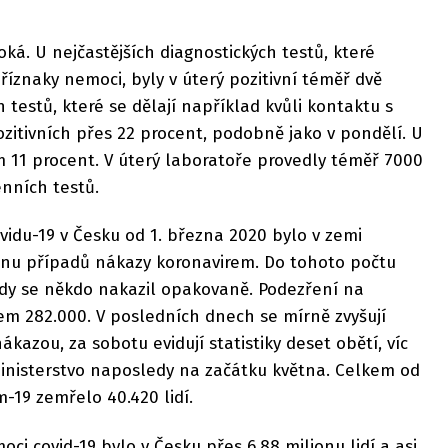
soká. U nejčastějších diagnostických testů, které
příznaky nemoci, byly v úterý pozitivní téměř dvě
 testů, které se dělají například kvůli kontaktu s
zitivních přes 22 procent, podobně jako v pondělí. U
m 11 procent. V úterý laboratoře provedly téměř 7000
enních testů.
idu-19 v Česku od 1. března 2020 bylo v zemi
onu případů nákazy koronavirem. Do tohoto počtu
kdy se někdo nakazil opakovaně. Podezření na
m 282.000. V posledních dnech se mírně zvyšují
kazou, za sobotu evidují statistiky deset obětí, víc
nisterstvo naposledy na začátku května. Celkem od
-19 zemřelo 40.420 lidí.
ci covid-19 bylo v Česku přes 6,88 milionu lidí a asi