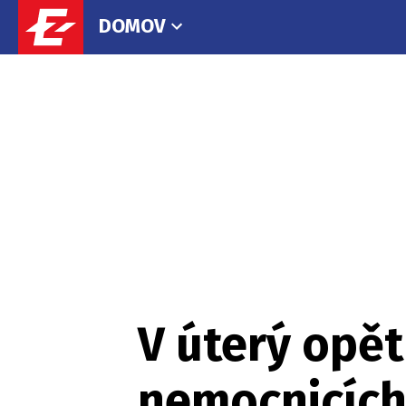
DOMOV
V úterý opět
nemocnicích 