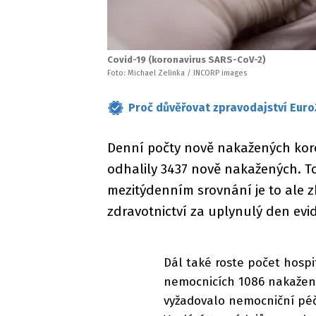
Covid-19 (koronavirus SARS-CoV-2)
Foto: Michael Zelinka / INCORP images
Proč důvěřovat zpravodajství Euro
Denní počty nově nakažených koro
odhalily 3437 nově nakažených. To
mezitýdenním srovnání je to ale z
zdravotnictví za uplynulý den ev
Dál také roste počet hospi
nemocnicích 1086 nakažený
vyžadovalo nemocniční péči