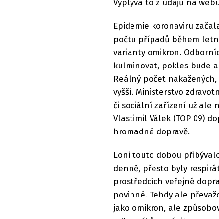
Vyplývá to z údajů na webu
Epidemie koronaviru začal
počtu případů během letní
varianty omikron. Odborníc
kulminovat, pokles bude a
Reálný počet nakažených, 
vyšší. Ministerstvo zdravo
či sociální zařízení už ale 
Vlastimil Válek (TOP 09) d
hromadné dopravě.
Loni touto dobou přibýval
denně, přesto byly respir
prostředcích veřejné dopra
povinné. Tehdy ale převažo
jako omikron, ale způsobo