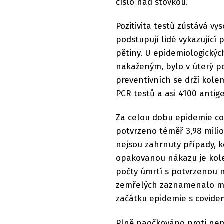
číslo nad stovkou.
Pozitivita testů zůstává vy
podstupují lidé vykazující 
pětiny. U epidemiologických
nakaženým, bylo v úterý po
preventivních se drží kole
PCR testů a asi 4100 antig
Za celou dobu epidemie cov
potvrzeno téměř 3,98 mili
nejsou zahrnuty případy, 
opakovanou nákazu je kole
počty úmrtí s potvrzenou ná
zemřelých zaznamenalo mi
začátku epidemie s covidem
Plně naočkováno proti nemo