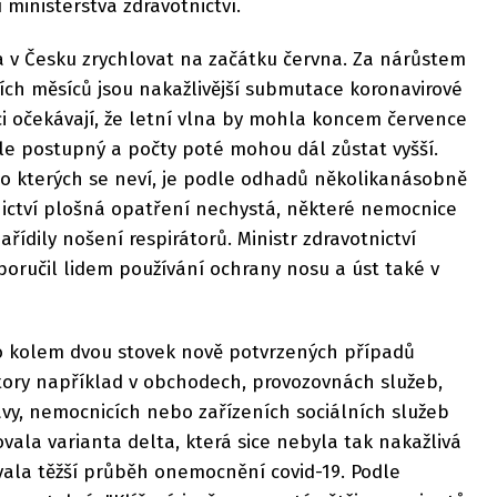
 ministerstva zdravotnictví.
a v Česku zrychlovat na začátku června. Za nárůstem
ch měsíců jsou nakažlivější submutace koronavirové
i očekávají, že letní vlna by mohla koncem července
le postupný a počty poté mohou dál zůstat vyšší.
o kterých se neví, je podle odhadů několikanásobně
tnictví plošná opatření nechystá, některé nemocnice
nařídily nošení respirátorů. Ministr zdravotnictví
oporučil lidem používání ochrany nosu a úst také v
o kolem dvou stovek nově potvrzených případů
átory například v obchodech, provozovnách služeb,
vy, nemocnicích nebo zařízeních sociálních služeb
vala varianta delta, která sice nebyla tak nakažlivá
vala těžší průběh onemocnění covid-19. Podle