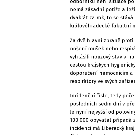
odborníků není situace por
nemá zásadní potíže a leží 
dvakrát za rok, to se stává
královéhradecké fakultní 
Za dvě hlavní zbraně proti
nošení roušek nebo respir
vyhlásili nouzový stav a nař
cestou krajských hygienick
doporučení nemocnicím a ú
respirátory ve svých zaříze
Incidenční číslo, tedy po
posledních sedm dní v pře
Je nyní nejvyšší od polovi
100.000 obyvatel připadá 
incidenci má Liberecký kraj