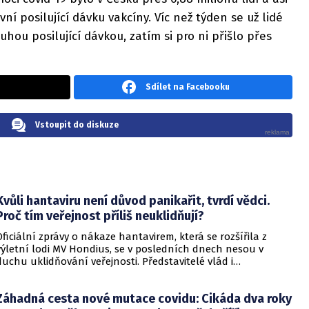
vní posilující dávku vakcíny. Víc než týden se už lidé
hou posilující dávkou, zatím si pro ni přišlo přes
Sdílet na Facebooku
Vstoupit do diskuze
Kvůli hantaviru není důvod panikařit, tvrdí vědci.
Proč tím veřejnost příliš neuklidňují?
Oficiální zprávy o nákaze hantavirem, která se rozšířila z
výletní lodi MV Hondius, se v posledních dnech nesou v
duchu uklidňování veřejnosti. Představitelé vlád i
zdravotnických organizací opakovaně zdůrazňují, že situace
je pod kontrolou a není důvod k panice. Někteří odborníci
Záhadná cesta nové mutace covidu: Cikáda dva roky
však podle CNN varují, že příliš sebevědomá rétorika, kterou