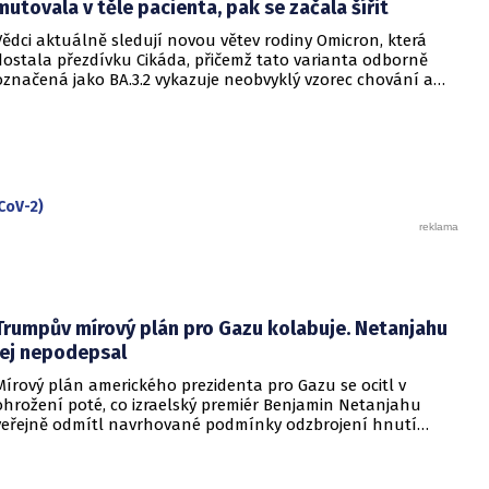
označují za úmyslné šíření klidu, může mít opačný účinek a
mutovala v těle pacienta, pak se začala šířit
prohloubit úzkost ve společnosti, která má stále v živé paměti
Vědci aktuálně sledují novou větev rodiny Omicron, která
pandemii covidu-19.
dostala přezdívku Cikáda, přičemž tato varianta odborně
označená jako BA.3.2 vykazuje neobvyklý vzorec chování a
zdá se, že se zaměřuje především na děti. Přestože virus
neustále mutuje, odborníci uklidňují, že tato verze
nezpůsobuje těžší průběh onemocnění u dětí ani u
dospělých. Její přezdívka vychází z vlastností hmyzu, který se
dokáže na dlouhou dobu stáhnout do ústraní a poté se
nečekaně vynořit po letech strávených pod zemí.
CoV-2)
Trumpův mírový plán pro Gazu kolabuje. Netanjahu
jej nepodepsal
Mírový plán amerického prezidenta pro Gazu se ocitl v
ohrožení poté, co izraelský premiér Benjamin Netanjahu
veřejně odmítl navrhované podmínky odzbrojení hnutí
Hamás. Zatímco šéf Bílého domu dříve tvrdil, že Izrael je s
předběžnou dohodou spokojen, izraelská vláda dala jasně
najevo, že finální text nepodepsala.