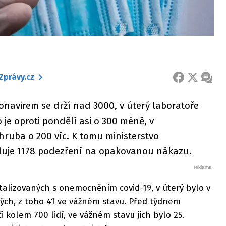
Zprávy.cz
FACEBOOK
X
ZPRÁ
navirem se drží nad 3000, v úterý laboratoře
 je oproti pondělí asi o 300 méně, v
hruba o 200 víc. K tomu ministerstvo
iduje 1178 podezření na opakovanou nákazu.
talizovaných s onemocněním covid-19, v úterý bylo v
ch, z toho 41 ve vážném stavu. Před týdnem
 kolem 700 lidí, ve vážném stavu jich bylo 25.