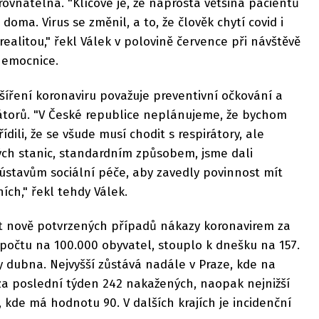
ovnatelná. "Klíčové je, že naprostá většina pacientů
doma. Virus se změnil, a to, že člověk chytí covid i
 realitou," řekl Válek v polovině července při návštěvě
nemocnice.
 šíření koronaviru považuje preventivní očkování a
átorů. "V České republice neplánujeme, že bychom
ídili, že se všude musí chodit s respirátory, ale
ých stanic, standardním způsobem, jsme dali
stavům sociální péče, aby zavedly povinnost mít
ních," řekl tehdy Válek.
čet nově potvrzených případů nákazy koronavirem za
počtu na 100.000 obyvatel, stouplo k dnešku na 157.
ny dubna. Nejvyšší zůstává nadále v Praze, kde na
za poslední týden 242 nakažených, naopak nejnižší
, kde má hodnotu 90. V dalších krajích je incidenční