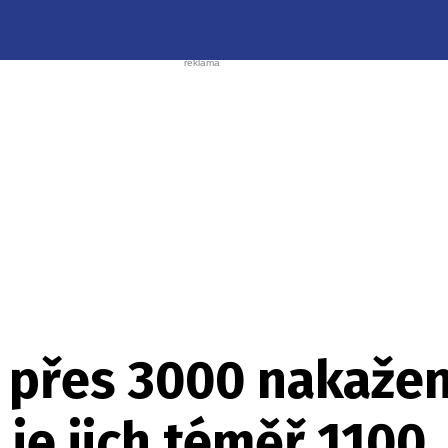
 přes 3000 nakažen
je jich téměř 1100