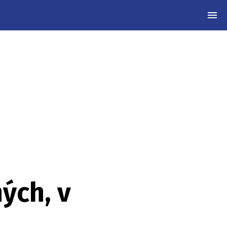
MEN
ých, v