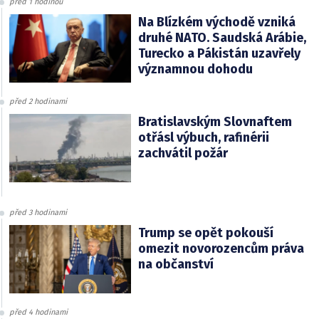
před 1 hodinou
Na Blízkém východě vzniká
druhé NATO. Saudská Arábie,
Turecko a Pákistán uzavřely
významnou dohodu
před 2 hodinami
Bratislavským Slovnaftem
otřásl výbuch, rafinérii
zachvátil požár
před 3 hodinami
Trump se opět pokouší
omezit novorozencům práva
na občanství
před 4 hodinami