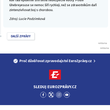
kde řádí epidemie smrtelně nebezpečné eboly. Podle
Ghebreyesuse se nemoc šíří rychleji, než se zdravotníkům daří
zintenzivňovat boj s chorobou.
Zdroj: Lucie Podzimková
DALŠÍ ZPRÁVY
Proč důvěřovat zpravodajství EuroZprávy.cz
SLEDUJ EUROZPRÁVY.CZ
Přejít
Přejít
Přejít
Přejít
na
na
na
na
Facebook
Twitter
Instagram
YouTube