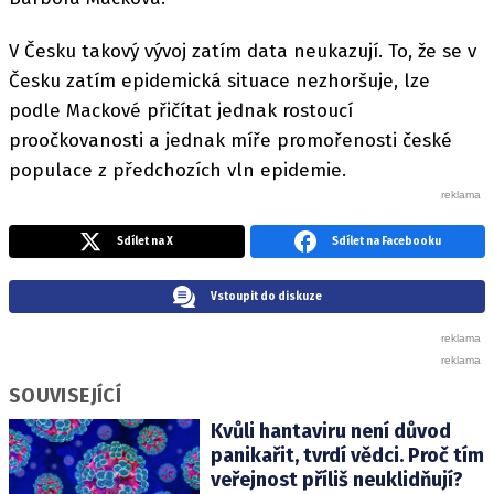
V Česku takový vývoj zatím data neukazují. To, že se v
Česku zatím epidemická situace nezhoršuje, lze
podle Mackové přičítat jednak rostoucí
proočkovanosti a jednak míře promořenosti české
populace z předchozích vln epidemie.
Sdílet na X
Sdílet na Facebooku
Vstoupit do diskuze
SOUVISEJÍCÍ
Kvůli hantaviru není důvod
panikařit, tvrdí vědci. Proč tím
veřejnost příliš neuklidňují?