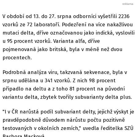
V období od 13. do 27. srpna odborníci vyšetřili 2236
vzorků ze 72 laboratoří. Podezření na více nakažlivou
mutaci delta, dříve označovanou jako indická, vyslovili
u 95 procent vzorků. Varianta alfa, dříve
pojmenovaná jako britská, byla v méně než dvou
procentech.
Podrobná analýza viru, takzvaná sekvenace, byla v
srpnu udělána u 341 vzorků. Z nich 98 procent
připadlo na deltu a z toho 81 procent na původní
variantu delta, zbytek tvořily subvarianty delta plus.
"I v ČR narůstá podíl subvariant delty, jejichž výskyt je
pravděpodobně důvodem nárůstu počtu pozitivně
testovaných v okolních zemích," uvedla ředitelka SZÚ
Barbora Macková.