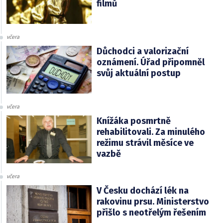
filmů
včera
Důchodci a valorizační
oznámení. Úřad připomněl
svůj aktuální postup
včera
Knížáka posmrtně
rehabilitovali. Za minulého
režimu strávil měsíce ve
vazbě
včera
V Česku dochází lék na
rakovinu prsu. Ministerstvo
přišlo s neotřelým řešením