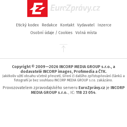
EuroZprávy.cz
Etický kodex
Redakce
Kontakt
Vydavatel
Inzerce
Osobní údaje / Cookies
Volná místa
Přejít
na
začátek
stránky
Copyright © 2009—2026 INCORP MEDIA GROUP s.r.o., a
dodavatelé INCORP images, Profimedia a ČTK.
Jakékoliv užití obsahu včetně převzetí, šíření či dalšího zpřístupňování článků a
fotografií je bez souhlasu INCORP MEDIA GROUP s.r.o. zakázáno.
Provozovatelem zpravodajského serveru
EuroZprávy.cz
je
INCORP
MEDIA GROUP s.r.o.
, IC:
118 23 054
.