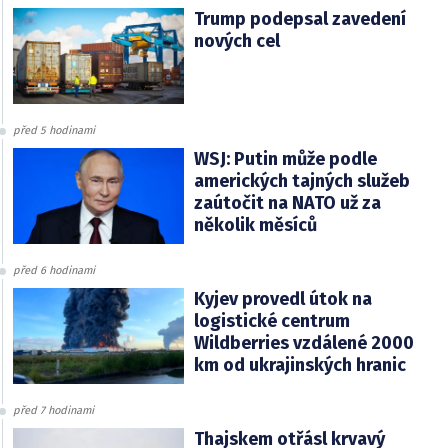
Trump podepsal zavedení
nových cel
před 5 hodinami
WSJ: Putin může podle
amerických tajných služeb
zaútočit na NATO už za
několik měsíců
před 6 hodinami
Kyjev provedl útok na
logistické centrum
Wildberries vzdálené 2000
km od ukrajinských hranic
před 7 hodinami
Thajskem otřásl krvavý