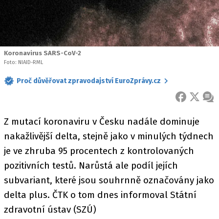
Koronavirus SARS-CoV-2
Foto: NIAID-RML
Proč důvěřovat zpravodajství EuroZprávy.cz
FACEBOOK
X
ZPR
Z mutací koronaviru v Česku nadále dominuje
nakažlivější delta, stejně jako v minulých týdnech
je ve zhruba 95 procentech z kontrolovaných
pozitivních testů. Narůstá ale podíl jejích
subvariant, které jsou souhrnně označovány jako
delta plus. ČTK o tom dnes informoval Státní
zdravotní ústav (SZÚ)