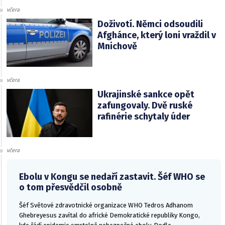
včera
Doživotí. Němci odsoudili
Afghánce, který loni vraždil v
Mnichově
včera
Ukrajinské sankce opět
zafungovaly. Dvě ruské
rafinérie schytaly úder
včera
Ebolu v Kongu se nedaří zastavit. Šéf WHO se
o tom přesvědčil osobně
Šéf Světové zdravotnické organizace WHO Tedros Adhanom
Ghebreyesus zavítal do africké Demokratické republiky Kongo,