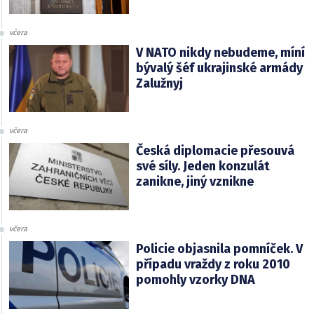
včera
V NATO nikdy nebudeme, míní
bývalý šéf ukrajinské armády
Zalužnyj
včera
Česká diplomacie přesouvá
své síly. Jeden konzulát
zanikne, jiný vznikne
včera
Policie objasnila pomníček. V
případu vraždy z roku 2010
pomohly vzorky DNA