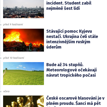
incident. Student zabil
nejméně šest lidí
před 9 hodinami
Stávající pomoc Kyjevu
nestačí. Ukrajina čelí stále
intenzivnějším ruským
úderům
před 10 hodinami
Bude až 34 stupňů.
Meteorologové očekávají
návrat tropického počasí
včera
České oscarové hlasování je v
plném proudu. Šanci má pět