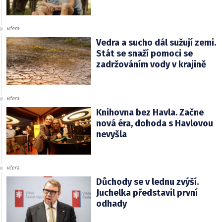
včera
Vedra a sucho dál sužují zemi.
Stát se snaží pomoci se
zadržováním vody v krajině
včera
Knihovna bez Havla. Začne
nová éra, dohoda s Havlovou
nevyšla
včera
Důchody se v lednu zvýší.
Juchelka představil první
odhady