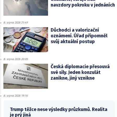
navzdory pokroku v jednáních
8. srpna 2026 21:49
Důchodci a valorizační
oznámení. Úřad připomněl
svůj aktuální postup
8. srpna 2026 20:05
Česká diplomacie přesouvá
své síly. Jeden konzulát
zanikne, jiný vznikne
8. srpna 2026 19:16
Trump těžce nese výsledky průzkumů. Realita
je prý jiná