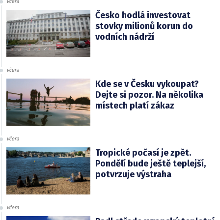
včera
Česko hodlá investovat
stovky milionů korun do
vodních nádrží
včera
Kde se v Česku vykoupat?
Dejte si pozor. Na několika
místech platí zákaz
včera
Tropické počasí je zpět.
Pondělí bude ještě teplejší,
potvrzuje výstraha
včera