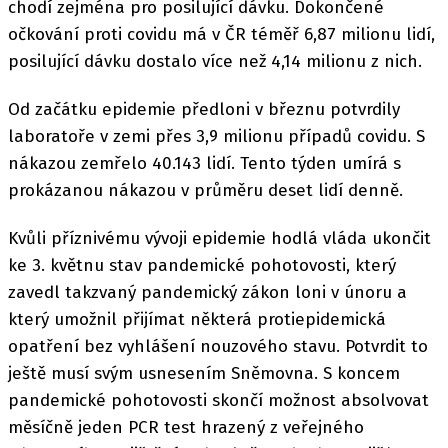
chodí zejména pro posilující dávku. Dokončené
očkování proti covidu má v ČR téměř 6,87 milionu lidí,
posilující dávku dostalo více než 4,14 milionu z nich.
Od začátku epidemie předloni v březnu potvrdily
laboratoře v zemi přes 3,9 milionu případů covidu. S
nákazou zemřelo 40.143 lidí. Tento týden umírá s
prokázanou nákazou v průměru deset lidí denně.
Kvůli příznivému vývoji epidemie hodlá vláda ukončit
ke 3. květnu stav pandemické pohotovosti, který
zavedl takzvaný pandemický zákon loni v únoru a
který umožnil přijímat některá protiepidemická
opatření bez vyhlášení nouzového stavu. Potvrdit to
ještě musí svým usnesením Sněmovna. S koncem
pandemické pohotovosti skončí možnost absolvovat
měsíčně jeden PCR test hrazený z veřejného