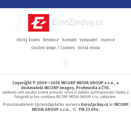
na
na
na
na
Facebook
Twitter
Instagram
YouTube
EuroZprávy.cz
Etický kodex
Redakce
Kontakt
Vydavatel
Inzerce
Osobní údaje / Cookies
Volná místa
Přejít
na
začátek
stránky
Copyright © 2009—2026 INCORP MEDIA GROUP s.r.o., a
dodavatelé INCORP images, Profimedia a ČTK.
Jakékoliv užití obsahu včetně převzetí, šíření či dalšího zpřístupňování článků a
fotografií je bez souhlasu INCORP MEDIA GROUP s.r.o. zakázáno.
Provozovatelem zpravodajského serveru
EuroZprávy.cz
je
INCORP
MEDIA GROUP s.r.o.
, IC:
118 23 054
.