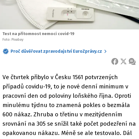
Test na přítomnost nemoci covid-19
Foto: Pixabay
Proč důvěřovat zpravodajství EuroZprávy.cz
FACEBOOK
X
ZPR
Ve čtvrtek přibylo v Česku 1561 potvrzených
případů covidu-19, to je nové denní minimum v
pracovní den od poloviny loňského října. Oproti
minulému týdnu to znamená pokles o bezmála
600 nákaz. Zhruba o třetinu v mezitýdenním
srovnání na 305 se snížil také počet podezření na
opakovanou nákazu. Méně se ale testovalo. Dál