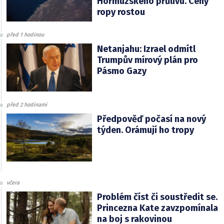
Hormuzského průlivu. Ceny
ropy rostou
před 1 hodinou
Netanjahu: Izrael odmítl
Trumpův mírový plán pro
Pásmo Gazy
před 2 hodinami
Předpověď počasí na nový
týden. Orámují ho tropy
včera
Problém číst či soustředit se.
Princezna Kate zavzpomínala
na boj s rakovinou