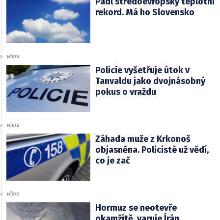
Padl středoevropský teplotní
rekord. Má ho Slovensko
včera
Policie vyšetřuje útok v
Tanvaldu jako dvojnásobný
pokus o vraždu
včera
Záhada muže z Krkonoš
objasněna. Policisté už vědí,
co je zač
včera
Hormuz se neotevře
okamžitě, varuje Írán