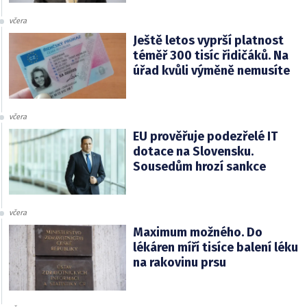
včera
Ještě letos vyprší platnost
téměř 300 tisíc řidičáků. Na
úřad kvůli výměně nemusíte
včera
EU prověřuje podezřelé IT
dotace na Slovensku.
Sousedům hrozí sankce
včera
Maximum možného. Do
lékáren míří tisíce balení léku
na rakovinu prsu