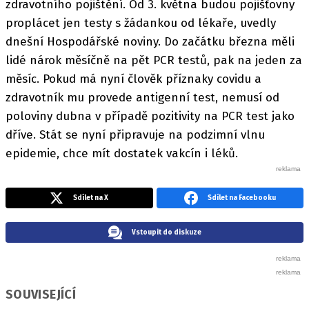
zdravotního pojištění. Od 3. května budou pojišťovny
proplácet jen testy s žádankou od lékaře, uvedly
dnešní Hospodářské noviny. Do začátku března měli
lidé nárok měsíčně na pět PCR testů, pak na jeden za
měsíc. Pokud má nyní člověk příznaky covidu a
zdravotník mu provede antigenní test, nemusí od
poloviny dubna v případě pozitivity na PCR test jako
dříve. Stát se nyní připravuje na podzimní vlnu
epidemie, chce mít dostatek vakcín i léků.
Sdílet na X
Sdílet na Facebooku
Vstoupit do diskuze
SOUVISEJÍCÍ