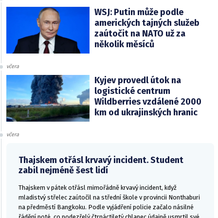
WSJ: Putin může podle
amerických tajných služeb
zaútočit na NATO už za
několik měsíců
včera
Kyjev provedl útok na
logistické centrum
Wildberries vzdálené 2000
km od ukrajinských hranic
včera
Thajskem otřásl krvavý incident. Student
zabil nejméně šest lidí
Thajskem v pátek otřásl mimořádně krvavý incident, když
mladistvý střelec zaútočil na střední škole v provincii Nonthaburi
na předměstí Bangkoku. Podle vyjádření policie začalo násilné
řádění poté, co podezřelý čtrnáctiletý chlapec údajně usmrtil své