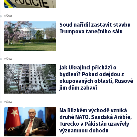
včera
Soud nařídil zastavit stavbu
Trumpova tanečního sálu
včera
Jak Ukrajinci přichází o
bydlení? Pokud odejdou z
okupovaných oblastí, Rusové
jim dům zabaví
včera
Na Blízkém východě vzniká
druhé NATO. Saudská Arábie,
Turecko a Pákistán uzavřely
významnou dohodu