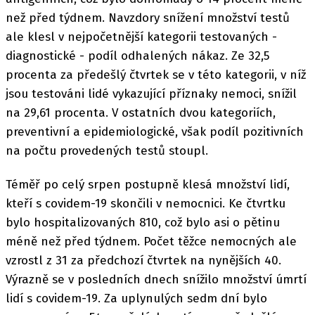
než před týdnem. Navzdory snížení množství testů
ale klesl v nejpočetnější kategorii testovaných -
diagnostické - podíl odhalených nákaz. Ze 32,5
procenta za předešlý čtvrtek se v této kategorii, v níž
jsou testováni lidé vykazující příznaky nemoci, snížil
na 29,61 procenta. V ostatních dvou kategoriích,
preventivní a epidemiologické, však podíl pozitivních
na počtu provedených testů stoupl.
Téměř po celý srpen postupně klesá množství lidí,
kteří s covidem-19 skončili v nemocnici. Ke čtvrtku
bylo hospitalizovaných 810, což bylo asi o pětinu
méně než před týdnem. Počet těžce nemocných ale
vzrostl z 31 za předchozí čtvrtek na nynějších 40.
Výrazně se v posledních dnech snížilo množství úmrtí
lidí s covidem-19. Za uplynulých sedm dní bylo