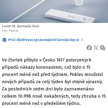
Covid-19, ilustrační foto
Foto: Pixabay
Proč důvěřovat zpravodajství EuroZprávy.cz
FACEBOOK
X
ZPR
Ve čtvrtek přibylo v Česku 1617 potvrzených
případů nákazy koronavirem, což bylo o 15
procent méně než před týdnem. Pokles množství
nových případů za celý týden byl stejně výrazný.
Za posledních sedm dní bylo zaznamenáno
celkem 10.998 nově nakažených, tedy zhruba o 15
procent méně než v předešlém týdnu.