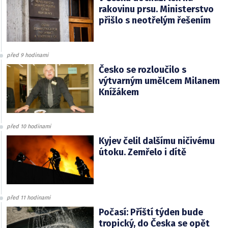
rakovinu prsu. Ministerstvo
přišlo s neotřelým řešením
před 9 hodinami
Česko se rozloučilo s
výtvarným umělcem Milanem
Knížákem
před 10 hodinami
Kyjev čelil dalšímu ničivému
útoku. Zemřelo i dítě
před 11 hodinami
Počasí: Příští týden bude
tropický, do Česka se opět