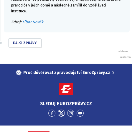
prarodiče v jejich domě a následně zamířil do vzdělávací
instituce.
Zdroj:
Libor Novák
DALŠÍ ZPRÁVY
Proč důvěřovat zpravodajství EuroZprávy.cz
SLEDUJ EUROZPRÁVY.CZ
Přejít
Přejít
Přejít
Přejít
na
na
na
na
Facebook
Twitter
Instagram
YouTube