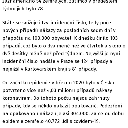
zaznamenáno 54 zemřelých, zatímco v předešlém
týdnu jich bylo 78.
Stále se snižuje i tzv. incidenční číslo, tedy počet
nových případů nákazy za posledních sedm dní v
přepočtu na 100.000 obyvatel. K dnešku činilo 103
případů, což bylo o dva méně než ve čtvrtek a skoro o
dvě desítky méně než před týdnem. Nejvyšší je nyní
incidenční číslo nadále v Praze se 124 případy a
nejnižší v Karlovarském kraji s 81 případy.
Od začátku epidemie v březnu 2020 bylo v Česku
potvrzeno více než 4,03 milionu případů nákazy
koronavirem. Do tohoto počtu nejsou zahrnuty
případy, kdy se někdo nakazil opakovaně. Podezření
na opakovanou nákazu je asi 304.000. Za celou dobu
epidemie zemřelo 40.772 lidí s covidem-19.