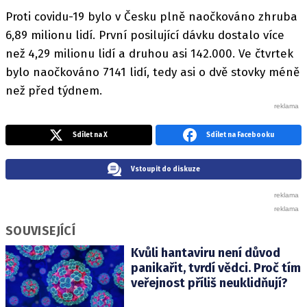
Proti covidu-19 bylo v Česku plně naočkováno zhruba
6,89 milionu lidí. První posilující dávku dostalo více
než 4,29 milionu lidí a druhou asi 142.000. Ve čtvrtek
bylo naočkováno 7141 lidí, tedy asi o dvě stovky méně
než před týdnem.
Sdílet na X
Sdílet na Facebooku
Vstoupit do diskuze
SOUVISEJÍCÍ
Kvůli hantaviru není důvod
panikařit, tvrdí vědci. Proč tím
veřejnost příliš neuklidňují?