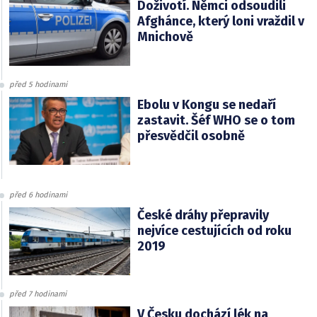
Doživotí. Němci odsoudili
Afghánce, který loni vraždil v
Mnichově
před 5 hodinami
Ebolu v Kongu se nedaří
zastavit. Šéf WHO se o tom
přesvědčil osobně
před 6 hodinami
České dráhy přepravily
nejvíce cestujících od roku
2019
před 7 hodinami
V Česku dochází lék na