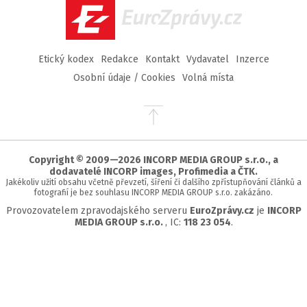
EuroZprávy.cz
Etický kodex
Redakce
Kontakt
Vydavatel
Inzerce
Osobní údaje / Cookies
Volná místa
Přejít
na
začátek
stránky
Copyright © 2009—2026 INCORP MEDIA GROUP s.r.o., a
dodavatelé INCORP images, Profimedia a ČTK.
Jakékoliv užití obsahu včetně převzetí, šíření či dalšího zpřístupňování článků a
fotografií je bez souhlasu INCORP MEDIA GROUP s.r.o. zakázáno.
Provozovatelem zpravodajského serveru
EuroZprávy.cz
je
INCORP
MEDIA GROUP s.r.o.
, IC:
118 23 054
.