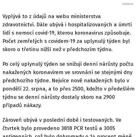
Vyplývá to z údajů na webu ministerstva
zdravotnictví. Dále ubývá i hospitalizovaných a úmrtí
lidí s nemocí covid-19, kterou koronavirus způsobuje.
Počet zemřelých s covidem-19 za uplynulý týden byl
skoro o třetinu nižší než v předchozím týdnu.
Po celý uplynulý týden se snižují denní nárůsty počtu
nakažených koronavirem ve srovnání se stejnými dny
předchozího týdne. Nejvíce nově nakažených bylo v
pondělí 22. srpna, a to přes 2500, kdežto v předešlém
týdnu se denní nárůsty dostaly skoro na 2900
případů nákazy.
Zároveň ubývá v poslední době i testovaných. Ve
čtvrtek bylo provedeno 3818 PCR testů a 3005
antigenních, což bylo dohromady o 14 procent méně