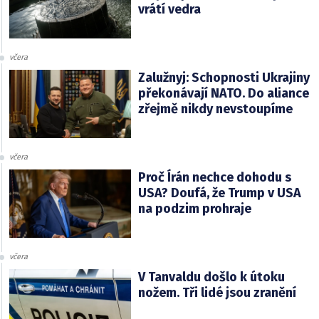
vrátí vedra
včera
Zalužnyj: Schopnosti Ukrajiny
překonávají NATO. Do aliance
zřejmě nikdy nevstoupíme
včera
Proč Írán nechce dohodu s
USA? Doufá, že Trump v USA
na podzim prohraje
včera
V Tanvaldu došlo k útoku
nožem. Tři lidé jsou zranění