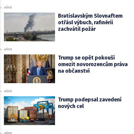
včera
Bratislavským Slovnaftem
otřásl výbuch, rafinérii
zachvátil požár
včera
Trump se opět pokouší
omezit novorozencům práva
na občanství
včera
Trump podepsal zavedení
nových cel
včera