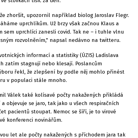
e stovkách tisíc za den.
že zhoršit, upozornil například biolog Jaroslav Flegr.
máháme uprchlíkům. Už brzy však začnou Klaus a
 sem uprchlíci zanesli covid. Tak ne – i tuhle vlnu
časným rozvolněním," napsal nedávno na twitteru.
otnických informací a statistiky (ÚZIS) Ladislava
h zatím stagnují nebo klesají. Poslancům
boru řekl, že zlepšení by podle něj mohlo přinést
viru v populaci stále mnoho.
imil Válek také kolísavé počty nakažených přikládá
 a objevuje se jaro, tak jako u všech respiračních
et pacientů stoupat. Nemoc se šíří, je to virové
ové konferenci novinářům.
vou let ale počty nakažených s příchodem jara tak