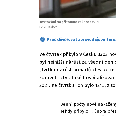
Testování na přítomnost koronaviru
Foto: Pixabay
Proč důvěřovat zpravodajství Euro
Ve čtvrtek přibylo v Česku 3303 n
byl nejnižší nárůst za všední den
čtvrtku nárůst případů klesl o tře
zdravotnictví. Také hospitalizova
2021. Ke čtvrtku jich bylo 1245, z 
Denní počty nově nakažený
Tehdy přibylo 1. února pře