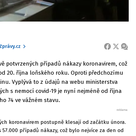
Zprávy.cz
FACEBOOK
X
ZPRÁ
ově potvrzených případů nákazy koronavirem, což
 od 20. října loňského roku. Oproti předchozímu
tinu. Vyplývá to z údajů na webu ministerstva
ných s nemocí covid-19 je nyní nejméně od října
toho 74 ve vážném stavu.
ch koronavirem postupně klesají od začátku února.
s 57.000 případů nákazy, což bylo nejvíce za den od