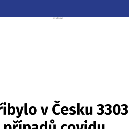
řibylo v Česku 330
 případů covidu