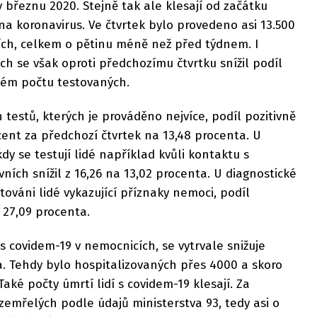
 březnu 2020. Stejně tak ale klesají od začátku
na koronavirus. Ve čtvrtek bylo provedeno asi 13.500
ích, celkem o pětinu méně než před týdnem. I
h se však oproti předchozímu čtvrtku snížil podíl
ovém počtu testovaných.
 testů, kterých je prováděno nejvíce, podíl pozitivně
cent za předchozí čtvrtek na 13,48 procenta. U
dy se testují lidé například kvůli kontaktu s
ních snížil z 16,26 na 13,02 procenta. U diagnostické
stováni lidé vykazující příznaky nemoci, podíl
a 27,09 procenta.
i s covidem-19 v nemocnicích, se vytrvale snižuje
a. Tehdy bylo hospitalizovaných přes 4000 a skoro
Také počty úmrtí lidí s covidem-19 klesají. Za
emřelých podle údajů ministerstva 93, tedy asi o