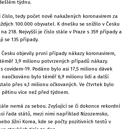
dešlém týdnu.
ní číslo, tedy počet nově nakažených koronavirem za
dých 100.000 obyvatel. K dnešku se snížilo v Česku
na 218. Nejvyšší je číslo stále v Praze s 359 případy a
ji se 135 případy.
v Česku objevily první případy nákazy koronavirem,
éměř 3,9 milionu potvrzených případů nákazy.
 s covidem-19. Podáno bylo asi 17,5 milionu dávek
ě naočkováno bylo téměř 6,9 milionu lidí a další
stalo přes 4,1 milionu očkovaných. Ve čtvrtek bylo
o pětinu více než před týdnem.
tále nemá za sebou. Zvyšující se či dokonce rekordní
sí řada států, mezi nimi například Nizozemsko,
bo Jižní Korea, kde se počty pozitivních testů v