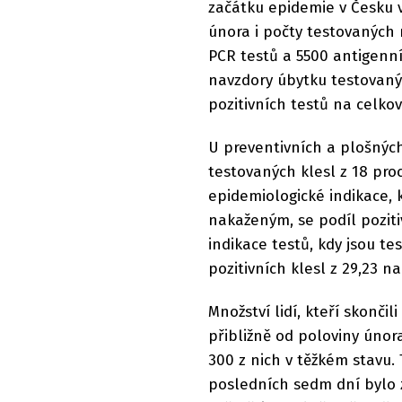
začátku epidemie v Česku v
února i počty testovaných 
PCR testů a 5500 antigenn
navzdory úbytku testovanýc
pozitivních testů na celk
U preventivních a plošných
testovaných klesl z 18 pro
epidemiologické indikace, k
nakaženým, se podíl pozitiv
indikace testů, kdy jsou te
pozitivních klesl z 29,23 n
Množství lidí, kteří skončil
přibližně od poloviny únor
300 z nich v těžkém stavu. 
posledních sedm dní bylo z