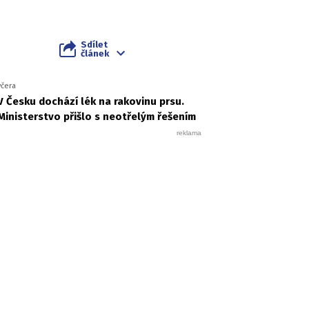
Sdílet
článek
včera
V Česku dochází lék na rakovinu prsu.
Ministerstvo přišlo s neotřelým řešením