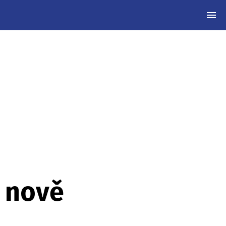
MEN
3 nově