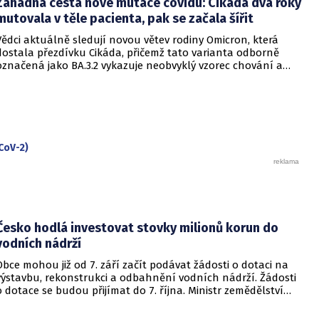
Záhadná cesta nové mutace covidu: Cikáda dva roky
však podle CNN varují, že příliš sebevědomá rétorika, kterou
označují za úmyslné šíření klidu, může mít opačný účinek a
mutovala v těle pacienta, pak se začala šířit
prohloubit úzkost ve společnosti, která má stále v živé paměti
Vědci aktuálně sledují novou větev rodiny Omicron, která
pandemii covidu-19.
dostala přezdívku Cikáda, přičemž tato varianta odborně
označená jako BA.3.2 vykazuje neobvyklý vzorec chování a
zdá se, že se zaměřuje především na děti. Přestože virus
neustále mutuje, odborníci uklidňují, že tato verze
nezpůsobuje těžší průběh onemocnění u dětí ani u
dospělých. Její přezdívka vychází z vlastností hmyzu, který se
dokáže na dlouhou dobu stáhnout do ústraní a poté se
nečekaně vynořit po letech strávených pod zemí.
CoV-2)
Česko hodlá investovat stovky milionů korun do
vodních nádrží
Obce mohou již od 7. září začít podávat žádosti o dotaci na
výstavbu, rekonstrukci a odbahnění vodních nádrží. Žádosti
o dotace se budou přijímat do 7. října. Ministr zemědělství
Martin Šebestyán podepsal výzvu, podle které si obce mezi
sebou rozdělí 300 miliónů korun v rámci programu Podpora