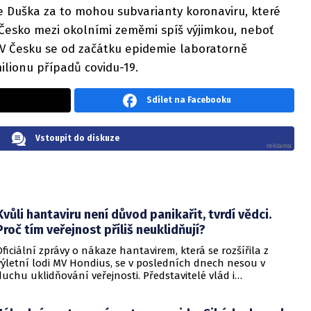
e Duška za to mohou subvarianty koronaviru, které
je Česko mezi okolními zeměmi spíš výjimkou, neboť
 V Česku se od začátku epidemie laboratorně
ilionu případů covidu-19.
Sdílet na Facebooku
Vstoupit do diskuze
Kvůli hantaviru není důvod panikařit, tvrdí vědci.
Proč tím veřejnost příliš neuklidňují?
Oficiální zprávy o nákaze hantavirem, která se rozšířila z
výletní lodi MV Hondius, se v posledních dnech nesou v
duchu uklidňování veřejnosti. Představitelé vlád i
zdravotnických organizací opakovaně zdůrazňují, že situace
je pod kontrolou a není důvod k panice. Někteří odborníci