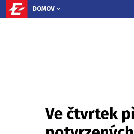
DOMOV
Ve čtvrtek p
potvrzených