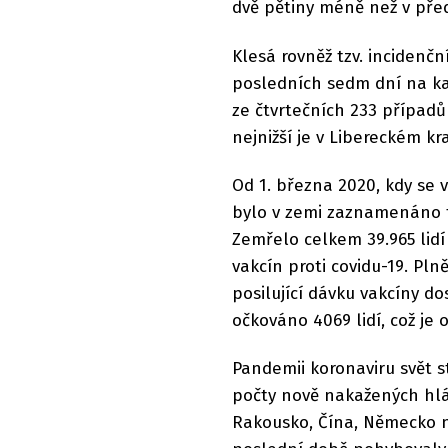
dvě pětiny méně než v pře
Klesá rovněž tzv. incidenč
posledních sedm dní na kaž
ze čtvrtečních 233 případů 
nejnižší je v Libereckém kra
Od 1. března 2020, kdy se 
bylo v zemi zaznamenáno t
Zemřelo celkem 39.965 lidí
vakcín proti covidu-19. Pln
posilující dávku vakcíny do
očkováno 4069 lidí, což je 
Pandemii koronaviru svět s
počty nově nakažených hlá
Rakousko, Čína, Německo ne