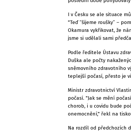
poslední době pohybovaly v
I v Česku se ale situace mů
"Teď “šijeme roušky” – po
Okamura vykřikovat, že nám
jsme si udělali sami před
Podle ředitele Ústavu zdrav
Duška ale počty nakaženýc
sněmovního zdravotního vý
teplejší počasí, přesto je 
Ministr zdravotnictví Vlast
počasí. "Jak se mění počasí
chorob, i u covidu bude poč
onemocnění," řekl na tisk
Na rozdíl od předchozích d