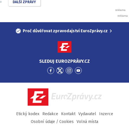
DALŠÍ ZPRÁVY
Proč důvěřovat zpravodajství EuroZprávy.cz
SLEDUJ EUROZPRÁVY.CZ
Přejít
Přejít
Přejít
Přejít
na
na
na
na
Facebook
Twitter
Instagram
YouTube
EuroZprávy.cz
Etický kodex
Redakce
Kontakt
Vydavatel
Inzerce
Osobní údaje / Cookies
Volná místa