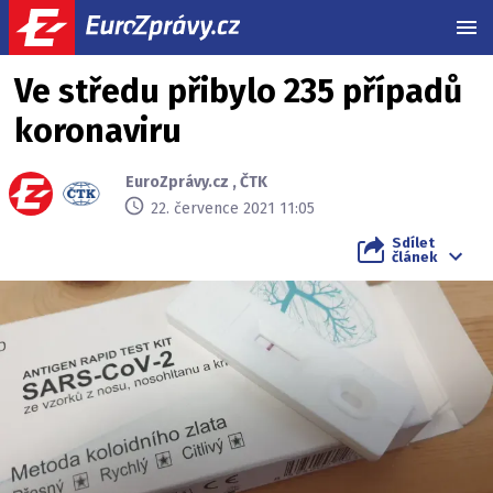
MEN
Ve středu přibylo 235 případů
koronaviru
EuroZprávy.cz
,
ČTK
22. července 2021 11:05
Sdílet
článek