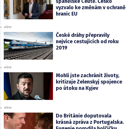
španělské Ceutě. Česko
vyzvalo ke změnám v ochraně
hranic EU
včera
České dráhy přepravily
nejvíce cestujících od roku
2019
včera
Mohli jste zachránit životy,
kritizuje Zelenskyj spojence
po útoku na Kyjev
včera
Do Británie doputovala
krásná zpráva z Portugalska.
Eugenie porodila holčičku