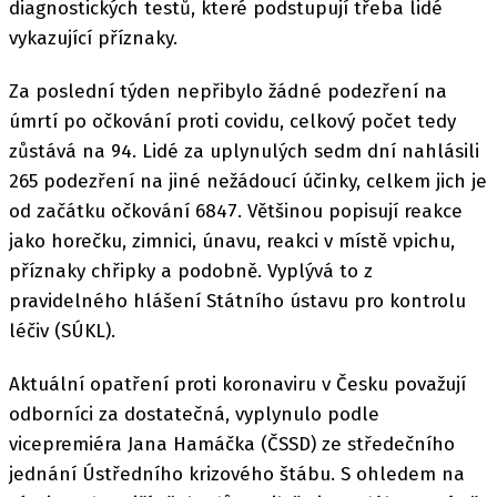
diagnostických testů, které podstupují třeba lidé
vykazující příznaky.
Za poslední týden nepřibylo žádné podezření na
úmrtí po očkování proti covidu, celkový počet tedy
zůstává na 94. Lidé za uplynulých sedm dní nahlásili
265 podezření na jiné nežádoucí účinky, celkem jich je
od začátku očkování 6847. Většinou popisují reakce
jako horečku, zimnici, únavu, reakci v místě vpichu,
příznaky chřipky a podobně. Vyplývá to z
pravidelného hlášení Státního ústavu pro kontrolu
léčiv (SÚKL).
Aktuální opatření proti koronaviru v Česku považují
odborníci za dostatečná, vyplynulo podle
vicepremiéra Jana Hamáčka (ČSSD) ze středečního
jednání Ústředního krizového štábu. S ohledem na