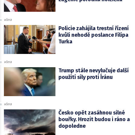
včera
Policie zahájila trestní řízení
kvůli nehodě poslance Filipa
Turka
včera
Trump stále nevylučuje další
použití síly proti Íránu
včera
Česko opět zasáhnou silné
bouřky. Hrozit budou i ráno a
dopoledne