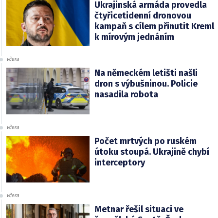
Ukrajinská armáda provedla
čtyřicetidenní dronovou
kampaň s cílem přinutit Kreml
k mírovým jednáním
včera
Na německém letišti našli
dron s výbušninou. Policie
nasadila robota
včera
Počet mrtvých po ruském
útoku stoupá. Ukrajině chybí
interceptory
včera
Metnar řešil situaci ve