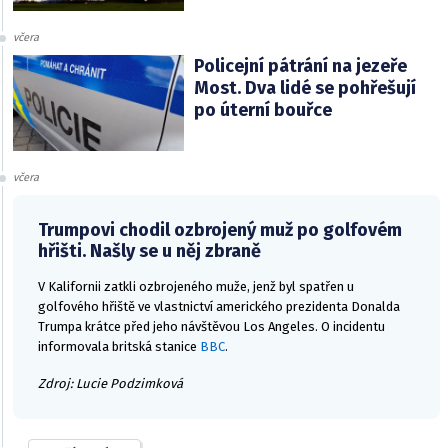
včera
Policejní pátrání na jezeře
Most. Dva lidé se pohřešují
po úterní bouřce
včera
Trumpovi chodil ozbrojený muž po golfovém
hřišti. Našly se u něj zbraně
V Kalifornii zatkli ozbrojeného muže, jenž byl spatřen u
golfového hřiště ve vlastnictví amerického prezidenta Donalda
Trumpa krátce před jeho návštěvou Los Angeles. O incidentu
informovala britská stanice
BBC
.
Zdroj: Lucie Podzimková