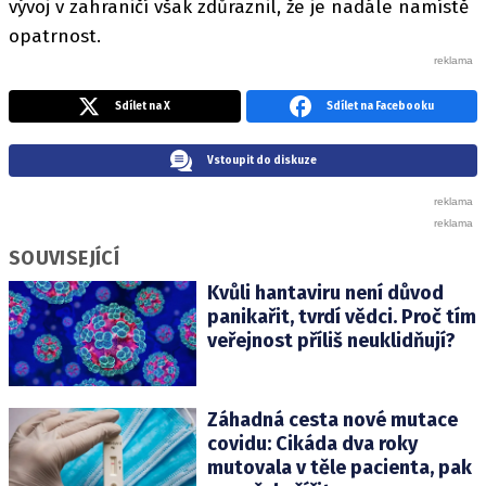
vývoj v zahraničí však zdůraznil, že je nadále namístě
opatrnost.
Sdílet na X
Sdílet na Facebooku
Vstoupit do diskuze
SOUVISEJÍCÍ
Kvůli hantaviru není důvod
panikařit, tvrdí vědci. Proč tím
veřejnost příliš neuklidňují?
Záhadná cesta nové mutace
covidu: Cikáda dva roky
mutovala v těle pacienta, pak