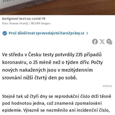
Antigenní test na covid-19
Foto: Roman Veselý / INCORP images
Proč důvěřovat zpravodajství EuroZprávy.cz
FACEBOOK
X
ZPR
Ve středu v Česku testy potvrdily 235 případů
koronaviru, o 25 méně než o týden dřív. Počty
nových nakažených jsou v mezitýdenním
srovnání nižší čtvrtý den po sobě.
Stejně tak už čtyři dny se reprodukční číslo drží těsně
pod hodnotou jedna, což znamená zpomalování
epidemie. Výrazně se nezměnilo ani incidenční číslo,