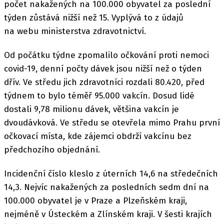
počet nakažených na 100.000 obyvatel za poslední
týden zůstává nižší než 15. Vyplývá to z údajů
na webu ministerstva zdravotnictví.
Od počátku týdne zpomalilo očkování proti nemoci
covid-19, denní počty dávek jsou nižší než o týden
dřív. Ve středu jich zdravotníci rozdali 80.420, před
týdnem to bylo téměř 95.000 vakcín. Dosud lidé
dostali 9,78 milionu dávek, většina vakcín je
dvoudávková. Ve středu se otevřela mimo Prahu první
očkovací místa, kde zájemci obdrží vakcínu bez
předchozího objednání.
Incidenční číslo kleslo z úterních 14,6 na středečních
14,3. Nejvíc nakažených za posledních sedm dní na
100.000 obyvatel je v Praze a Plzeňském kraji,
nejméně v Ústeckém a Zlínském kraji. V šesti krajích