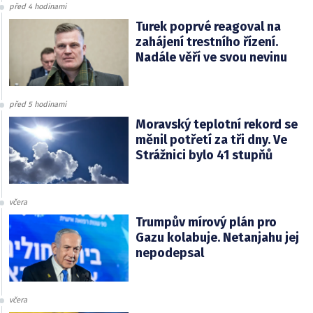
před 4 hodinami
Turek poprvé reagoval na
zahájení trestního řízení.
Nadále věří ve svou nevinu
před 5 hodinami
Moravský teplotní rekord se
měnil potřetí za tři dny. Ve
Strážnici bylo 41 stupňů
včera
Trumpův mírový plán pro
Gazu kolabuje. Netanjahu jej
nepodepsal
včera