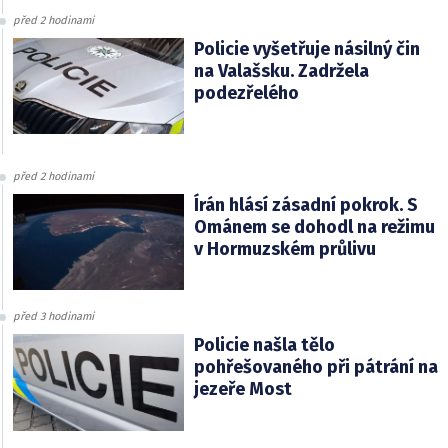
před 2 hodinami
Policie vyšetřuje násilný čin
na Valašsku. Zadržela
podezřelého
před 2 hodinami
Írán hlásí zásadní pokrok. S
Ománem se dohodl na režimu
v Hormuzském průlivu
před 3 hodinami
Policie našla tělo
pohřešovaného při pátrání na
jezeře Most