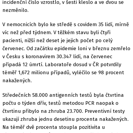
incidenční číslo vzrostlo, v šesti kleslo a ve dvou se
nezměnilo.
V nemocnicích bylo ke středě s covidem 35 lidí, mírně
víc než před týdnem. V těžkém stavu byli čtyři
pacienti, nižší než deset je jejich počet po celý
červenec. Od začátku epidemie loni v březnu zemřelo
v Česku s koronavirem 30.347 lidí, na červenec
připadá 12 úmrtí. Laboratoře dosud v ČR potvrdily
téměř 1,672 milionu případů, vyléčilo se 98 procent
nakažených.
Středečních 58.000 antigenních testů byla čtvrtina
počtu o týden dřív, testů metodou PCR naopak o
čtvrtinu přibylo na zhruba 23.700. Preventivní testy
ukazují zhruba jednu desetinu procenta nakažených.
Na téměř dvě procenta stoupla pozitivita u