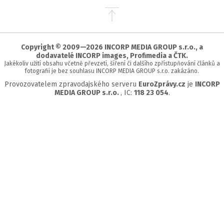
Přejít
na
začátek
stránky
Copyright © 2009—2026 INCORP MEDIA GROUP s.r.o., a
dodavatelé INCORP images, Profimedia a ČTK.
Jakékoliv užití obsahu včetně převzetí, šíření či dalšího zpřístupňování článků a
fotografií je bez souhlasu INCORP MEDIA GROUP s.r.o. zakázáno.
Provozovatelem zpravodajského serveru
EuroZprávy.cz
je
INCORP
MEDIA GROUP s.r.o.
, IC:
118 23 054
.