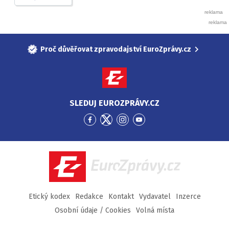
Proč důvěřovat zpravodajství EuroZprávy.cz
SLEDUJ EUROZPRÁVY.CZ
Přejít
Přejít
Přejít
Přejít
na
na
na
na
Facebook
Twitter
Instagram
YouTube
EuroZprávy.cz
Etický kodex
Redakce
Kontakt
Vydavatel
Inzerce
Osobní údaje / Cookies
Volná místa