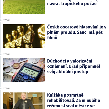
návrat tropického počasí
včera
České oscarové hlasování je v
plném proudu. Šanci má pět
filmů
včera
Důchodci a valorizační
oznámení. Úřad připomněl
svůj aktuální postup
včera
Knížáka posmrtně
rehabilitovali. Za minulého
režimu strávil měsíce ve