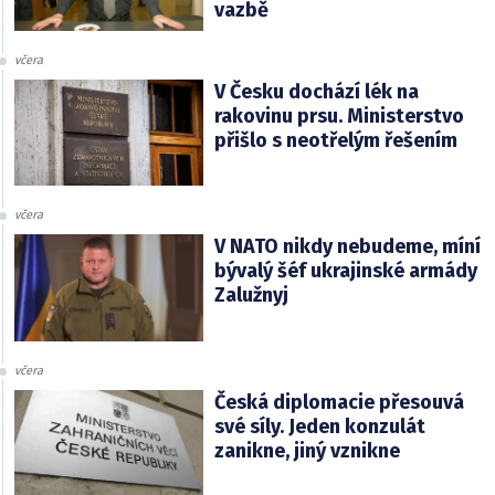
vazbě
včera
V Česku dochází lék na
rakovinu prsu. Ministerstvo
přišlo s neotřelým řešením
včera
V NATO nikdy nebudeme, míní
bývalý šéf ukrajinské armády
Zalužnyj
včera
Česká diplomacie přesouvá
své síly. Jeden konzulát
zanikne, jiný vznikne