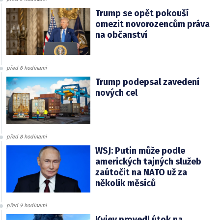
Trump se opět pokouší
omezit novorozencům práva
na občanství
před 6 hodinami
Trump podepsal zavedení
nových cel
před 8 hodinami
WSJ: Putin může podle
amerických tajných služeb
zaútočit na NATO už za
několik měsíců
před 9 hodinami
Kyjev provedl útok na