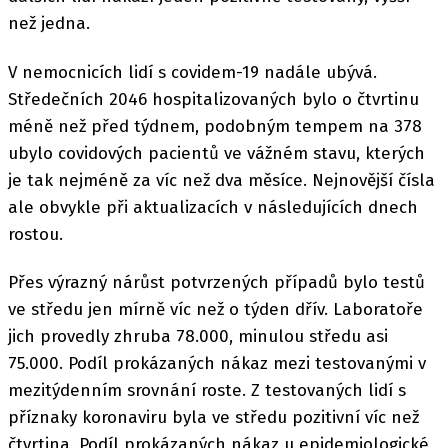
než jedna.
V nemocnicích lidí s covidem-19 nadále ubývá.
Středečních 2046 hospitalizovaných bylo o čtvrtinu
méně než před týdnem, podobným tempem na 378
ubylo covidových pacientů ve vážném stavu, kterých
je tak nejméně za víc než dva měsíce. Nejnovější čísla
ale obvykle při aktualizacích v následujících dnech
rostou.
Přes výrazný nárůst potvrzených případů bylo testů
ve středu jen mírně víc než o týden dřív. Laboratoře
jich provedly zhruba 78.000, minulou středu asi
75.000. Podíl prokázaných nákaz mezi testovanými v
mezitýdenním srovnání roste. Z testovaných lidí s
příznaky koronaviru byla ve středu pozitivní víc než
čtvrtina. Podíl prokázaných nákaz u epidemiologické