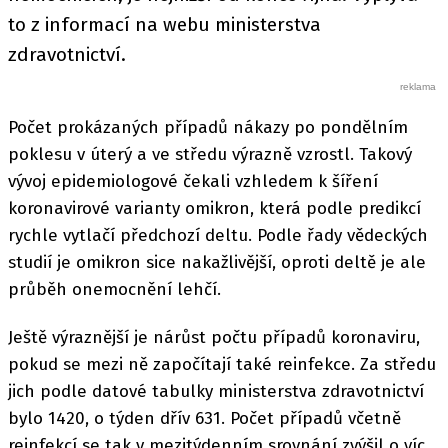
to z informací na webu ministerstva
zdravotnictví.
Počet prokázaných případů nákazy po pondělním
poklesu v úterý a ve středu výrazně vzrostl. Takový
vývoj epidemiologové čekali vzhledem k šíření
koronavirové varianty omikron, která podle predikcí
rychle vytlačí předchozí deltu. Podle řady vědeckých
studií je omikron sice nakažlivější, oproti deltě je ale
průběh onemocnění lehčí.
Ještě výraznější je nárůst počtu případů koronaviru,
pokud se mezi ně započítají také reinfekce. Za středu
jich podle datové tabulky ministerstva zdravotnictví
bylo 1420, o týden dřív 631. Počet případů včetně
reinfekcí se tak v mezitýdenním srovnání zvýšil o víc