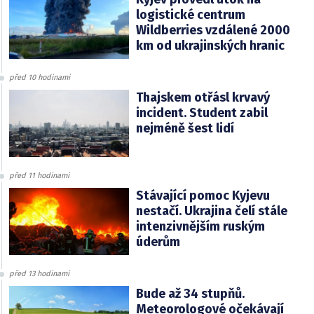
logistické centrum
Wildberries vzdálené 2000
km od ukrajinských hranic
před 10 hodinami
Thajskem otřásl krvavý
incident. Student zabil
nejméně šest lidí
před 11 hodinami
Stávající pomoc Kyjevu
nestačí. Ukrajina čelí stále
intenzivnějším ruským
úderům
před 13 hodinami
Bude až 34 stupňů.
Meteorologové očekávají