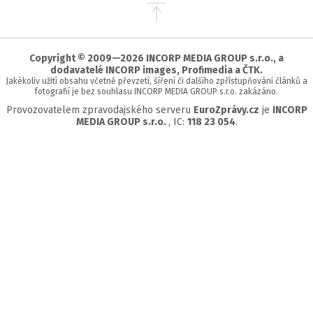
Přejít
na
začátek
stránky
Copyright © 2009—2026 INCORP MEDIA GROUP s.r.o., a
dodavatelé INCORP images, Profimedia a ČTK.
Jakékoliv užití obsahu včetně převzetí, šíření či dalšího zpřístupňování článků a
fotografií je bez souhlasu INCORP MEDIA GROUP s.r.o. zakázáno.
Provozovatelem zpravodajského serveru
EuroZprávy.cz
je
INCORP
MEDIA GROUP s.r.o.
, IC:
118 23 054
.