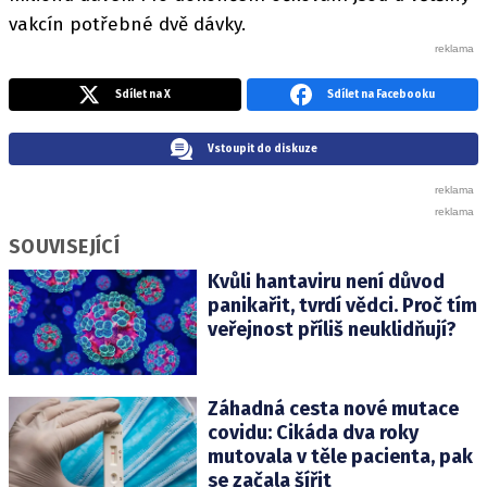
vakcín potřebné dvě dávky.
Sdílet na X
Sdílet na Facebooku
Vstoupit do diskuze
SOUVISEJÍCÍ
Kvůli hantaviru není důvod
panikařit, tvrdí vědci. Proč tím
veřejnost příliš neuklidňují?
Záhadná cesta nové mutace
covidu: Cikáda dva roky
mutovala v těle pacienta, pak
se začala šířit