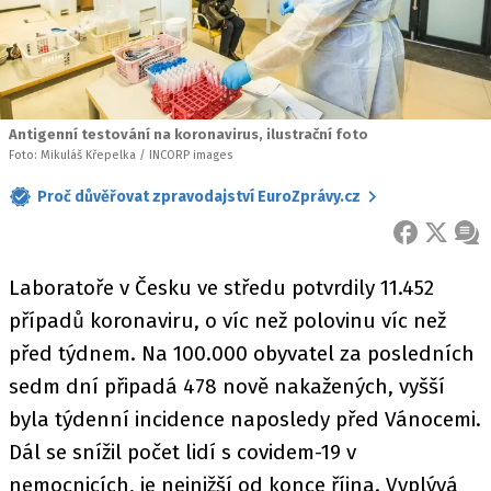
Antigenní testování na koronavirus, ilustrační foto
Foto: Mikuláš Křepelka / INCORP images
Proč důvěřovat zpravodajství EuroZprávy.cz
FACEBOOK
X
ZPR
Laboratoře v Česku ve středu potvrdily 11.452
případů koronaviru, o víc než polovinu víc než
před týdnem. Na 100.000 obyvatel za posledních
sedm dní připadá 478 nově nakažených, vyšší
byla týdenní incidence naposledy před Vánocemi.
Dál se snížil počet lidí s covidem-19 v
nemocnicích, je nejnižší od konce října. Vyplývá