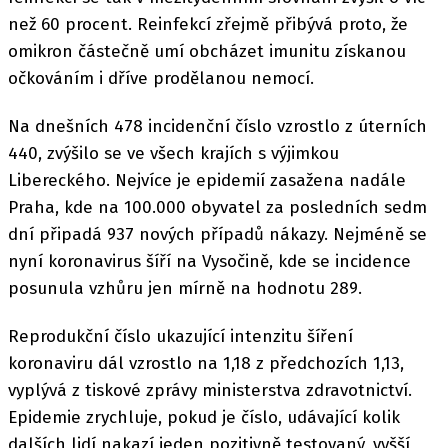
než 60 procent. Reinfekcí zřejmě přibývá proto, že
omikron částečně umí obcházet imunitu získanou
očkováním i dříve prodělanou nemocí.
Na dnešních 478 incidenční číslo vzrostlo z úterních
440, zvýšilo se ve všech krajích s výjimkou
Libereckého. Nejvíce je epidemií zasažena nadále
Praha, kde na 100.000 obyvatel za posledních sedm
dní připadá 937 nových případů nákazy. Nejméně se
nyní koronavirus šíří na Vysočině, kde se incidence
posunula vzhůru jen mírně na hodnotu 289.
Reprodukční číslo ukazující intenzitu šíření
koronaviru dál vzrostlo na 1,18 z předchozích 1,13,
vyplývá z tiskové zprávy ministerstva zdravotnictví.
Epidemie zrychluje, pokud je číslo, udávající kolik
dalších lidí nakazí jeden pozitivně testovaný, vyšší