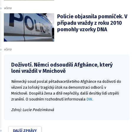
včera
Policie objasnila pomníček. V
případu vraždy z roku 2010
pomohly vzorky DNA
včera
Doživotí. Němci odsoudili Afghánce, který
loni vraždil v Mnichově
Německý soud poslal pětadvacetiletého Afghánce na doživotí do
vězení za loňský tragický útok na demonstraci odborů v
Mnichově. Dospělá žena a dítě nepřežily, další desítky lidí utrpěli
zranění. O soudním rozhodnutí informovala
DW
.
Zdroj: Lucie Podzimková
DALŠÍ ZPRÁVY