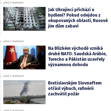
před 2 hodinami
Jak Ukrajinci přichází o
bydlení? Pokud odejdou z
okupovaných oblastí, Rusové
jim dům zabaví
před 4 hodinami
Na Blízkém východě vzniká
druhé NATO. Saudská Arábie,
Turecko a Pákistán uzavřely
významnou dohodu
před 4 hodinami
Bratislavským Slovnaftem
otřásl výbuch, rafinérii
zachvátil požár
před 5 hodinami