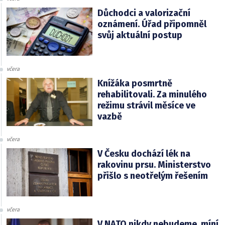
Důchodci a valorizační
oznámení. Úřad připomněl
svůj aktuální postup
včera
Knížáka posmrtně
rehabilitovali. Za minulého
režimu strávil měsíce ve
vazbě
včera
V Česku dochází lék na
rakovinu prsu. Ministerstvo
přišlo s neotřelým řešením
včera
V NATO nikdy nebudeme, míní