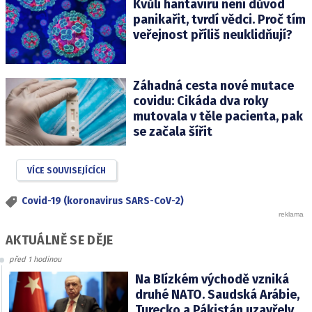
Kvůli hantaviru není důvod
panikařit, tvrdí vědci. Proč tím
veřejnost příliš neuklidňují?
Záhadná cesta nové mutace
covidu: Cikáda dva roky
mutovala v těle pacienta, pak
se začala šířit
VÍCE SOUVISEJÍCÍCH
Covid-19 (koronavirus SARS-CoV-2)
AKTUÁLNĚ SE DĚJE
před 1 hodinou
Na Blízkém východě vzniká
druhé NATO. Saudská Arábie,
Turecko a Pákistán uzavřely