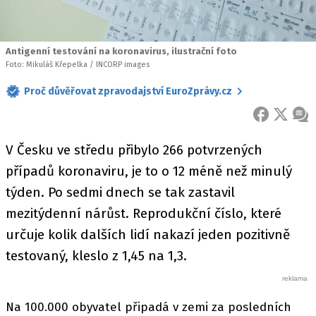
Antigenní testování na koronavirus, ilustrační foto
Foto: Mikuláš Křepelka / INCORP images
Proč důvěřovat zpravodajství EuroZprávy.cz
FACEBOOK
X
ZPR
V Česku ve středu přibylo 266 potvrzených
případů koronaviru, je to o 12 méně než minulý
týden. Po sedmi dnech se tak zastavil
mezitýdenní nárůst. Reprodukční číslo, které
určuje kolik dalších lidí nakazí jeden pozitivně
testovaný, kleslo z 1,45 na 1,3.
Na 100.000 obyvatel připadá v zemi za posledních