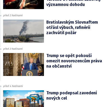
významnou dohodu
před 2 hodinami
Bratislavským Slovnaftem
otřásl výbuch, rafinérii
zachvátil požár
před 2 hodinami
Trump se opět pokouší
omezit novorozencům práva
na občanství
před 4 hodinami
Trump podepsal zavedení
nových cel