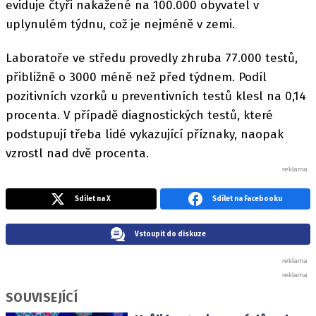
eviduje čtyři nakažené na 100.000 obyvatel v
uplynulém týdnu, což je nejméně v zemi.
Laboratoře ve středu provedly zhruba 77.000 testů,
přibližně o 3000 méně než před týdnem. Podíl
pozitivních vzorků u preventivních testů klesl na 0,14
procenta. V případě diagnostických testů, které
podstupují třeba lidé vykazující příznaky, naopak
vzrostl nad dvě procenta.
Sdílet na X
Sdílet na Facebooku
Vstoupit do diskuze
SOUVISEJÍCÍ