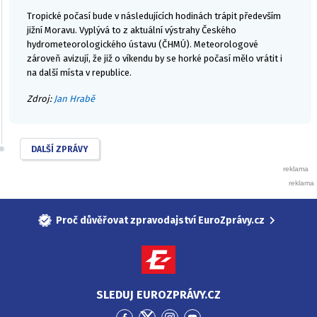
Tropické počasí bude v následujících hodinách trápit především
jižní Moravu. Vyplývá to z aktuální výstrahy Českého
hydrometeorologického ústavu (ČHMÚ). Meteorologové
zároveň avizují, že již o víkendu by se horké počasí mělo vrátit i
na další místa v republice.
Zdroj:
Jan Hrabě
DALŠÍ ZPRÁVY
Proč důvěřovat zpravodajství EuroZprávy.cz
SLEDUJ EUROZPRÁVY.CZ