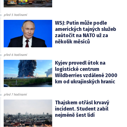
před 5 hodinami
WSJ: Putin může podle
amerických tajných služeb
zaútočit na NATO už za
několik měsíců
před 6 hodinami
Kyjev provedl útok na
logistické centrum
Wildberries vzdálené 2000
km od ukrajinských hranic
před 7 hodinami
Thajskem otřásl krvavý
incident. Student zabil
nejméně šest lidí