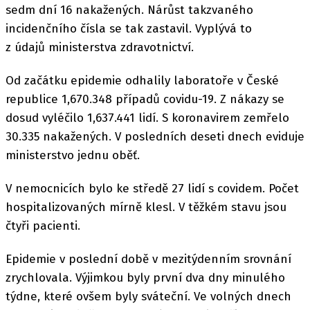
sedm dní 16 nakažených. Nárůst takzvaného
incidenčního čísla se tak zastavil. Vyplývá to
z údajů ministerstva zdravotnictví.
Od začátku epidemie odhalily laboratoře v České
republice 1,670.348 případů covidu-19. Z nákazy se
dosud vyléčilo 1,637.441 lidí. S koronavirem zemřelo
30.335 nakažených. V posledních deseti dnech eviduje
ministerstvo jednu oběť.
V nemocnicích bylo ke středě 27 lidí s covidem. Počet
hospitalizovaných mírně klesl. V těžkém stavu jsou
čtyři pacienti.
Epidemie v poslední době v mezitýdenním srovnání
zrychlovala. Výjimkou byly první dva dny minulého
týdne, které ovšem byly sváteční. Ve volných dnech