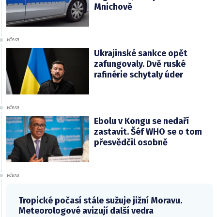
Mnichově
včera
Ukrajinské sankce opět
zafungovaly. Dvě ruské
rafinérie schytaly úder
včera
Ebolu v Kongu se nedaří
zastavit. Šéf WHO se o tom
přesvědčil osobně
včera
Tropické počasí stále sužuje jižní Moravu.
Meteorologové avizují další vedra