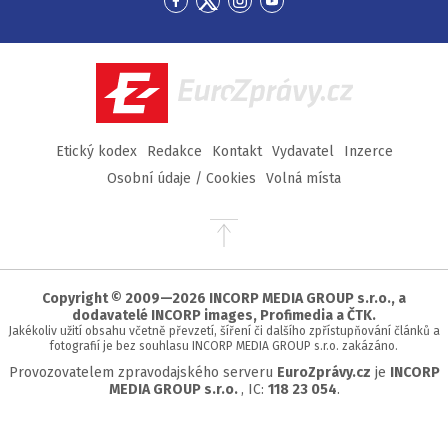
Přejít
Přejít
Přejít
Přejít
na
na
na
na
Facebook
Twitter
Instagram
YouTube
EuroZprávy.cz
Etický kodex
Redakce
Kontakt
Vydavatel
Inzerce
Osobní údaje / Cookies
Volná místa
Přejít
na
začátek
stránky
Copyright © 2009—2026 INCORP MEDIA GROUP s.r.o., a
dodavatelé INCORP images, Profimedia a ČTK.
Jakékoliv užití obsahu včetně převzetí, šíření či dalšího zpřístupňování článků a
fotografií je bez souhlasu INCORP MEDIA GROUP s.r.o. zakázáno.
Provozovatelem zpravodajského serveru
EuroZprávy.cz
je
INCORP
MEDIA GROUP s.r.o.
, IC:
118 23 054
.