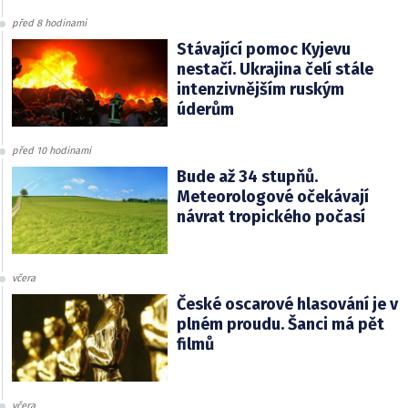
před 8 hodinami
Stávající pomoc Kyjevu
nestačí. Ukrajina čelí stále
intenzivnějším ruským
úderům
před 10 hodinami
Bude až 34 stupňů.
Meteorologové očekávají
návrat tropického počasí
včera
České oscarové hlasování je v
plném proudu. Šanci má pět
filmů
včera