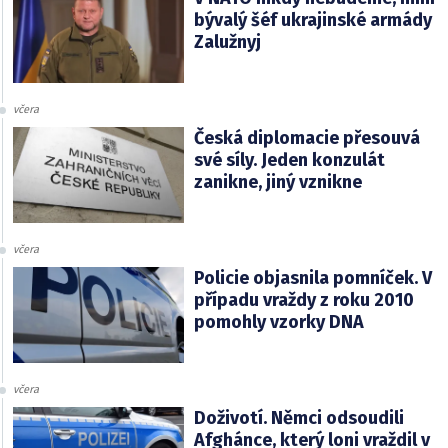
bývalý šéf ukrajinské armády
Zalužnyj
včera
Česká diplomacie přesouvá
své síly. Jeden konzulát
zanikne, jiný vznikne
včera
Policie objasnila pomníček. V
případu vraždy z roku 2010
pomohly vzorky DNA
včera
Doživotí. Němci odsoudili
Afghánce, který loni vraždil v