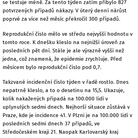
se testuje méně. Za tento týden zatím přibylo 827
potvrzených případů nákazy. V úterý denní nárůst
poprvé za více než měsíc překročil 300 případů.
Reprodukční číslo mělo ve středu nejvyšší hodnotu v
tomto roce. K dnešku kleslo na nejnižší úroveň za
posledních pět dní. Stále je ale výrazně vyšší než
jedna, což znamená, že epidemie zrychluje. Před
měsícem bylo reprodukční číslo pod 0,7.
Takzvané incidenční číslo týden v řadě rostlo. Dnes
nepatrně kleslo, a to o desetinu na 15,5. Ukazuje,
kolik nakažených připadá na 100.000 lidí v
uplynulých sedmi dnech. Nejhorší situace zůstává v
Praze, kde je incidence 41. V Plzni je na 100.000 lidí v
posledních sedmi dnech 37 případů, ve
Středočeském kraji 21. Naopak Karlovarský kraj