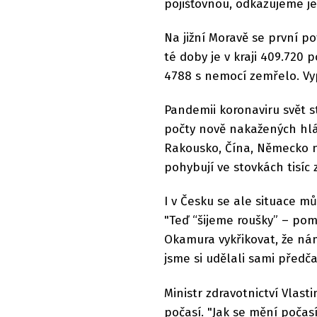
pojišťovnou, odkazujeme je 
Na jižní Moravě se první p
té doby je v kraji 409.720 
4788 s nemocí zemřelo. Vyp
Pandemii koronaviru svět s
počty nově nakažených hlá
Rakousko, Čína, Německo ne
pohybují ve stovkách tisíc 
I v Česku se ale situace mů
"Teď “šijeme roušky” – po
Okamura vykřikovat, že nám
jsme si udělali sami předč
Ministr zdravotnictví Vlast
počasí. "Jak se mění počasí