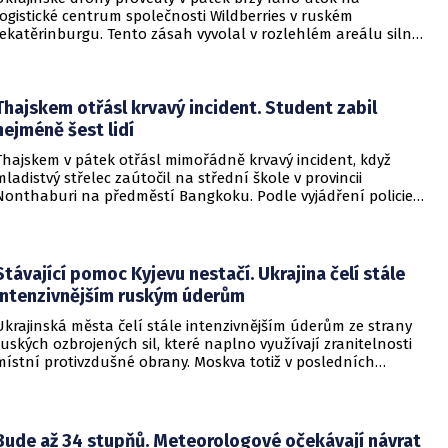
logistické centrum společnosti Wildberries v ruském
Jekatěrinburgu. Tento zásah vyvolal v rozlehlém areálu silný
požár a potvrdil rostoucí dosah ukrajinských bezpilotních
systémů hluboko v ruském vnitrozemí. Společnost posléze
potvrdila, že zasažené zařízení spravuje společný podnik
RWB, který řídí veškeré logistické operace.
Thajskem otřásl krvavý incident. Student zabil
nejméně šest lidí
Thajskem v pátek otřásl mimořádně krvavý incident, když
mladistvý střelec zaútočil na střední škole v provincii
Nonthaburi na předměstí Bangkoku. Podle vyjádření policie
začalo násilné řádění poté, co podezřelý čtrnáctiletý chlapec
údajně usmrtil své prarodiče v jejich domě a následně zamířil
do vzdělávací instituce.
Stávající pomoc Kyjevu nestačí. Ukrajina čelí stále
intenzivnějším ruským úderům
Ukrajinská města čelí stále intenzivnějším úderům ze strany
ruských ozbrojených sil, které naplno využívají zranitelnosti
místní protivzdušné obrany. Moskva totiž v posledních
měsících masivně sází na balistické rakety. Tyto zbraně
dopadají na hustě obydlené oblasti s minimálním nebo
dokonce žádným varováním předem, což civilnímu
obyvatelstvu dává jen pramalou šanci se včas ukrýt.
Bude až 34 stupňů. Meteorologové očekávají návrat