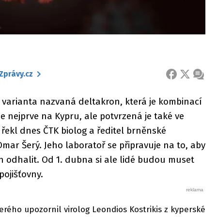
Zprávy.cz
FACEBOOK
X
ZPRÁ
á varianta nazvaná deltakron, která je kombinací
se nejprve na Kypru, ale potvrzená je také ve
řekl dnes ČTK biolog a ředitel brněnské
ar Šerý. Jeho laboratoř se připravuje na to, aby
 odhalit. Od 1. dubna si ale lidé budou muset
pojišťovny.
rého upozornil virolog Leondios Kostrikis z kyperské