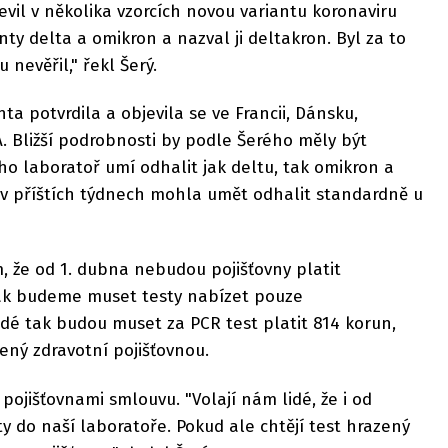
jevil v několika vzorcích novou variantu koronaviru
ty delta a omikron a nazval ji deltakron. Byl za to
 nevěřil," řekl Šerý.
nta potvrdila a objevila se ve Francii, Dánsku,
. Bližší podrobnosti by podle Šerého měly být
ho laboratoř umí odhalit jak deltu, tak omikron a
by v příštích týdnech mohla umět odhalit standardně u
, že od 1. dubna nebudou pojišťovny platit
k budeme muset testy nabízet pouze
idé tak budou muset za PCR test platit 814 korun,
ený zdravotní pojišťovnou.
 pojišťovnami smlouvu. "Volají nám lidé, že i od
ty do naší laboratoře. Pokud ale chtějí test hrazený