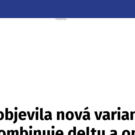
objevila nová varia
kombinuje deltu a 