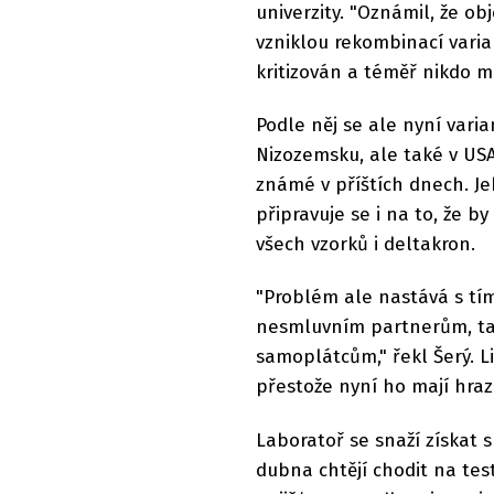
univerzity. "Oznámil, že ob
vzniklou rekombinací varian
kritizován a téměř nikdo mu
Podle něj se ale nyní varia
Nizozemsku, ale také v USA
známé v příštích dnech. Je
připravuje se i na to, že 
všech vzorků i deltakron.
"Problém ale nastává s tím
nesmluvním partnerům, ta
samoplátcům," řekl Šerý. L
přestože nyní ho mají hraz
Laboratoř se snaží získat s
dubna chtějí chodit na tes