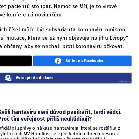
et pacientů stoupat. Nemoc se šíří, je to virové
ové konferenci novinářům.
ích čísel může být subvarianta koronaviru omikron
lší mutace, která se už nyní objevuje na jihu Evropy,"
a občany, aby se nechali proti koronaviru očkovat.
Sdílet na Facebooku
Vstoupit do diskuze
Kvůli hantaviru není důvod panikařit, tvrdí vědci.
Proč tím veřejnost příliš neuklidňují?
Oficiální zprávy o nákaze hantavirem, která se rozšířila z
výletní lodi MV Hondius, se v posledních dnech nesou v