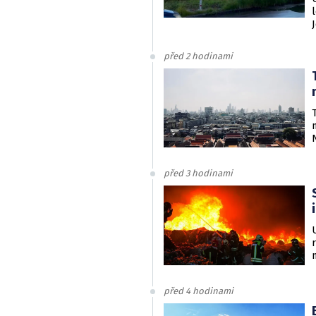
před 2 hodinami
před 3 hodinami
před 4 hodinami