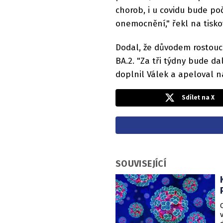
chorob, i u covidu bude poč
onemocnění," řekl na tisk
Dodal, že důvodem rostouc
BA.2. "Za tři týdny bude da
doplnil Válek a apeloval n
Sdílet na X
SOUVISEJÍCÍ