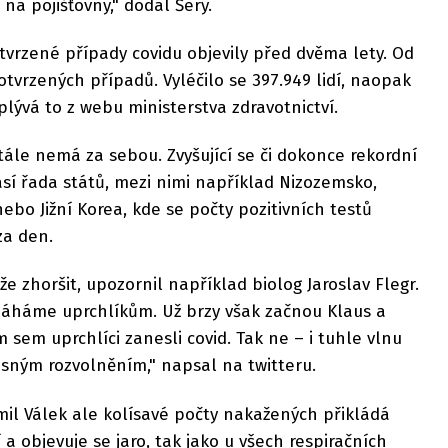
na pojišťovny," dodal Šerý.
otvrzené případy covidu objevily před dvěma lety. Od
potvrzených případů. Vyléčilo se 397.949 lidí, naopak
lývá to z webu ministerstva zdravotnictví.
tále nemá za sebou. Zvyšující se či dokonce rekordní
sí řada států, mezi nimi například Nizozemsko,
bo Jižní Korea, kde se počty pozitivních testů
za den.
že zhoršit, upozornil například biolog Jaroslav Flegr.
máháme uprchlíkům. Už brzy však začnou Klaus a
 sem uprchlíci zanesli covid. Tak ne – i tuhle vlnu
asným rozvolněním," napsal na twitteru.
imil Válek ale kolísavé počty nakažených přikládá
 a objevuje se jaro, tak jako u všech respiračních