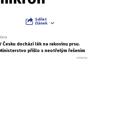
Sdílet
článek
včera
V Česku dochází lék na rakovinu prsu.
Ministerstvo přišlo s neotřelým řešením