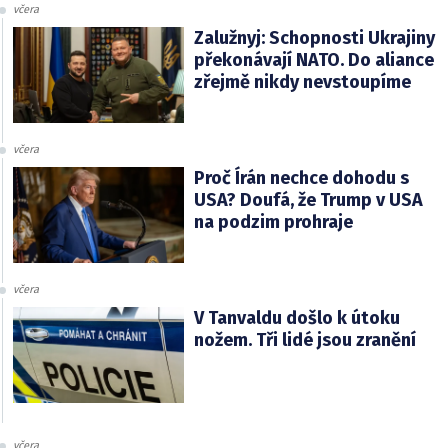
včera
Zalužnyj: Schopnosti Ukrajiny
překonávají NATO. Do aliance
zřejmě nikdy nevstoupíme
včera
Proč Írán nechce dohodu s
USA? Doufá, že Trump v USA
na podzim prohraje
včera
V Tanvaldu došlo k útoku
nožem. Tři lidé jsou zranění
včera