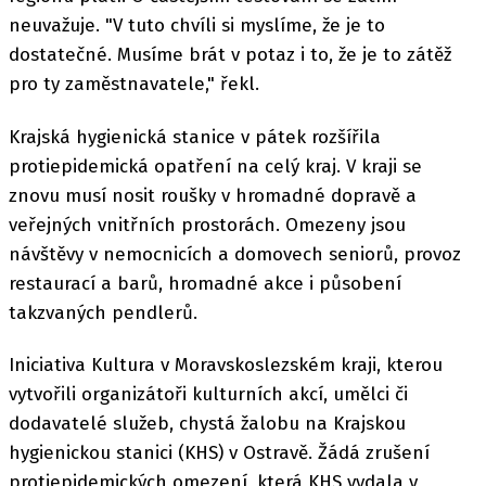
neuvažuje. "V tuto chvíli si myslíme, že je to
dostatečné. Musíme brát v potaz i to, že je to zátěž
pro ty zaměstnavatele," řekl.
Krajská hygienická stanice v pátek rozšířila
protiepidemická opatření na celý kraj. V kraji se
znovu musí nosit roušky v hromadné dopravě a
veřejných vnitřních prostorách. Omezeny jsou
návštěvy v nemocnicích a domovech seniorů, provoz
restaurací a barů, hromadné akce i působení
takzvaných pendlerů.
Iniciativa Kultura v Moravskoslezském kraji, kterou
vytvořili organizátoři kulturních akcí, umělci či
dodavatelé služeb, chystá žalobu na Krajskou
hygienickou stanici (KHS) v Ostravě. Žádá zrušení
protiepidemických omezení, která KHS vydala v