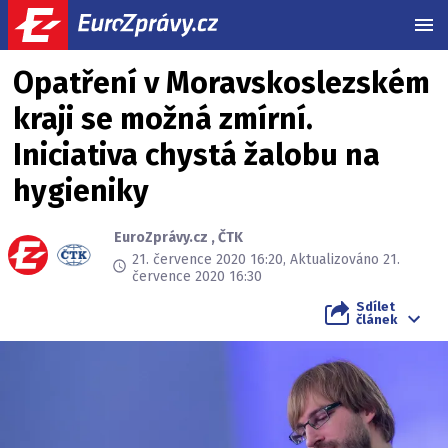
MEN
Opatření v Moravskoslezském
kraji se možná zmírní.
Iniciativa chystá žalobu na
hygieniky
EuroZprávy.cz
,
ČTK
21. července 2020 16:20, Aktualizováno 21.
července 2020 16:30
Sdílet
článek