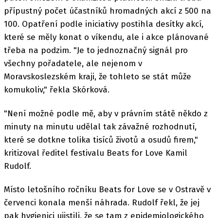
přípustný počet účastníků hromadných akcí z 500 na
100. Opatření podle iniciativy postihla desítky akcí,
které se měly konat o víkendu, ale i akce plánované
třeba na podzim. "Je to jednoznačný signál pro
všechny pořadatele, ale nejenom v
Moravskoslezském kraji, že tohleto se stát může
komukoliv," řekla Skórková.
"Není možné podle mě, aby v právním státě někdo z
minuty na minutu udělal tak závažné rozhodnutí,
které se dotkne tolika tisíců životů a osudů firem,"
kritizoval ředitel festivalu Beats for Love Kamil
Rudolf.
Místo letošního ročníku Beats for Love se v Ostravě v
červenci konala menší náhrada. Rudolf řekl, že jej
pak hygienici ujistili, že se tam z epidemiologického