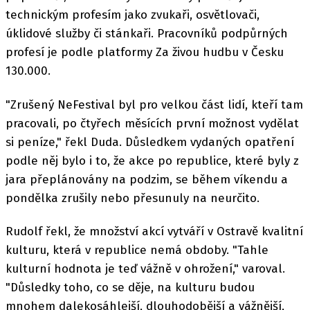
technickým profesím jako zvukaři, osvětlovači,
úklidové služby či stánkaři. Pracovníků podpůrných
profesí je podle platformy Za živou hudbu v Česku
130.000.
"Zrušený NeFestival byl pro velkou část lidí, kteří tam
pracovali, po čtyřech měsících první možnost vydělat
si peníze," řekl Duda. Důsledkem vydaných opatření
podle něj bylo i to, že akce po republice, které byly z
jara přeplánovány na podzim, se během víkendu a
pondělka zrušily nebo přesunuly na neurčito.
Rudolf řekl, že množství akcí vytváří v Ostravě kvalitní
kulturu, která v republice nemá obdoby. "Tahle
kulturní hodnota je teď vážně v ohrožení," varoval.
"Důsledky toho, co se děje, na kulturu budou
mnohem dalekosáhlejší, dlouhodobější a vážnější,