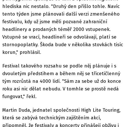
hlediska nic nestalo. "Druhý den přišlo tohle. Navíc
tento týden jsme plánovali další verzi zmenšeného
festivalu, kdy už jsme měli pozvané zahraniční
headlinery a prodaných téměř 2000 vstupenek.
Vstupné se vrací, headlineři se odvolávají, platí se
stornopoplatky. Škoda bude v několika stovkách tisíc
korun," prohlásil.
Festival takového rozsahu se podle něj plánuje i s
dvouletým předstihem a během něj se třicetičlenný
tým rozrůstá na 4000 lidí. "Sám za sebe už do konce
roku asi nic dělat nebudu. V tomhle se prostě nedá
fungovat," řekl.
Martin Duda, jednatel společnosti High Lite Touring,
která se zabývá technickým zajištěním akcí,
připomněl, že festivaly a koncerty přinášejí obživu i