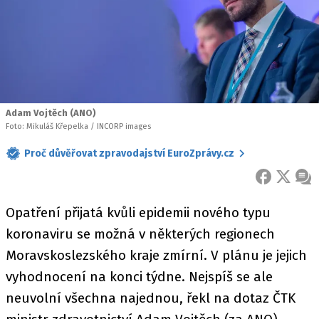
Adam Vojtěch (ANO)
Foto: Mikuláš Křepelka / INCORP images
Proč důvěřovat zpravodajství EuroZprávy.cz
FACEBOOK
X
ZPR
Opatření přijatá kvůli epidemii nového typu
koronaviru se možná v některých regionech
Moravskoslezského kraje zmírní. V plánu je jejich
vyhodnocení na konci týdne. Nejspíš se ale
neuvolní všechna najednou, řekl na dotaz ČTK