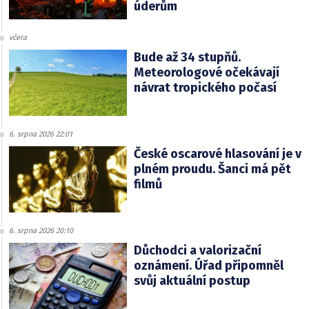
úderům
včera
Bude až 34 stupňů.
Meteorologové očekávají
návrat tropického počasí
6. srpna 2026 22:01
České oscarové hlasování je v
plném proudu. Šanci má pět
filmů
6. srpna 2026 20:10
Důchodci a valorizační
oznámení. Úřad připomněl
svůj aktuální postup