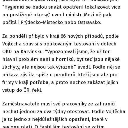
"Hygienici se budou snažit opatření lokalizovat více
na postižené okresy," uvedl ministr. Mezi ně pak
počítá i Frýdecko-Místecko nebo Ostravsko.
Za pondělí přibylo v kraji 66 nových případů, podle
Vojtěcha souvisí s opakovaným testování v dolech
OKD na Karvinsku. "Vypozorovali jsme, že už ten
hlavní problém není u horníků, byť teď jsou nějaké
záchyty, ale nejsou tak výrazné," uvedl. Podle něj se
nákaza zjistila spíše u pendlerů, kteří jsou ale pro
firmy v kraji potřeba, a proto nechce zakázat jejich
vstup do ČR, řekl.
Zaměstnavatelé musí své pracovníky ze zahraničí
nechat jednou za dva týdny otestovat. Podle Vojtěcha
je to jedno z nejdůležitějších opatření, které v
regionu platí. O častějším testování se zatím