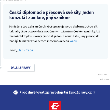
Česká diplomacie přesouvá své síly. Jeden
konzulát zanikne, jiný vznikne
Ministerstvo zahraničních věcí upravuje svou diplomatickou síť
tak, aby lépe odpovídala současným zájmům České republiky. Už
za několik týdnu ukončí činnost jeden z konzulátů, jiný ji naopak
zahájí. Ministerstvo o tom informovalo na
webu
.
Zdroj:
Jan Hrabě
DALŠÍ ZPRÁVY
Proč důvěřovat zpravodajství EuroZprávy.cz