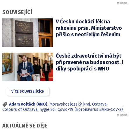
SOUVISEJÍCÍ
V Česku dochází lék na
rakovinu prsu. Ministerstvo
přišlo s neotřelým řešením
České zdravotnictví má být
připravené na budoucnost. I
díky spolupráci s WHO
VÍCE SOUVISEJÍCÍCH
Adam Vojtěch (ANO)
,
Moravskoslezský kraj
,
Ostrava
,
Colours of Ostrava
,
hygienici
,
Covid-19 (koronavirus SARS-CoV-2)
AKTUÁLNĚ SE DĚJE