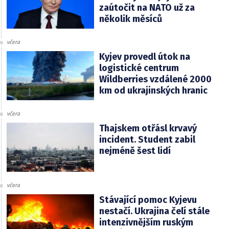
zaútočit na NATO už za
několik měsíců
včera
Kyjev provedl útok na
logistické centrum
Wildberries vzdálené 2000
km od ukrajinských hranic
včera
Thajskem otřásl krvavý
incident. Student zabil
nejméně šest lidí
včera
Stávající pomoc Kyjevu
nestačí. Ukrajina čelí stále
intenzivnějším ruským