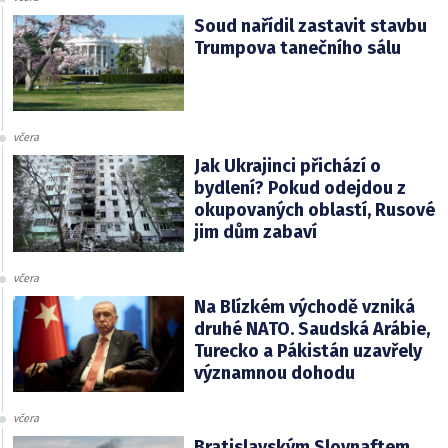
Soud nařídil zastavit stavbu
Trumpova tanečního sálu
včera
Jak Ukrajinci přichází o
bydlení? Pokud odejdou z
okupovaných oblastí, Rusové
jim dům zabaví
včera
Na Blízkém východě vzniká
druhé NATO. Saudská Arábie,
Turecko a Pákistán uzavřely
významnou dohodu
včera
Bratislavským Slovnaftem