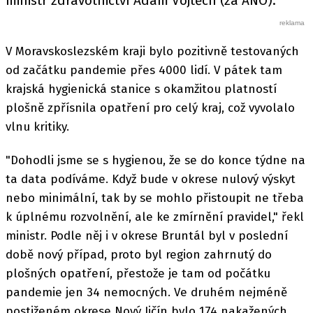
ministr zdravotnictví Adam Vojtěch (za ANO).
V Moravskoslezském kraji bylo pozitivně testovaných
od začátku pandemie přes 4000 lidí. V pátek tam
krajská hygienická stanice s okamžitou platností
plošně zpřísnila opatření pro celý kraj, což vyvolalo
vlnu kritiky.
"Dohodli jsme se s hygienou, že se do konce týdne na
ta data podíváme. Když bude v okrese nulový výskyt
nebo minimální, tak by se mohlo přistoupit ne třeba
k úplnému rozvolnění, ale ke zmírnění pravidel," řekl
ministr. Podle něj i v okrese Bruntál byl v poslední
době nový případ, proto byl region zahrnutý do
plošných opatření, přestože je tam od počátku
pandemie jen 34 nemocných. Ve druhém nejméně
postiženém okrese Nový Jičín bylo 174 nakažených.