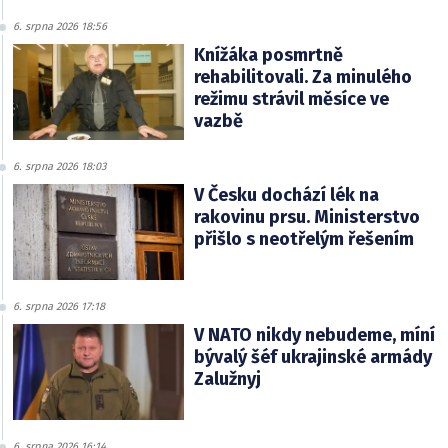
6. srpna 2026 18:56
Knížáka posmrtně
rehabilitovali. Za minulého
režimu strávil měsíce ve
vazbě
6. srpna 2026 18:03
V Česku dochází lék na
rakovinu prsu. Ministerstvo
přišlo s neotřelým řešením
6. srpna 2026 17:18
V NATO nikdy nebudeme, míní
bývalý šéf ukrajinské armády
Zalužnyj
6. srpna 2026 16:14