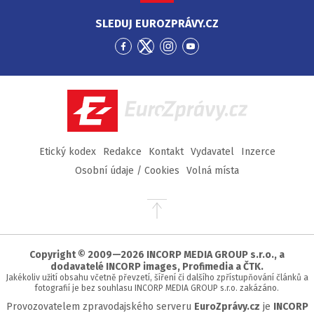
SLEDUJ EUROZPRÁVY.CZ
Přejít
Přejít
Přejít
Přejít
na
na
na
na
Facebook
Twitter
Instagram
YouTube
EuroZprávy.cz
Etický kodex
Redakce
Kontakt
Vydavatel
Inzerce
Osobní údaje / Cookies
Volná místa
Přejít
na
začátek
stránky
Copyright © 2009—2026 INCORP MEDIA GROUP s.r.o., a
dodavatelé INCORP images, Profimedia a ČTK.
Jakékoliv užití obsahu včetně převzetí, šíření či dalšího zpřístupňování článků a
fotografií je bez souhlasu INCORP MEDIA GROUP s.r.o. zakázáno.
Provozovatelem zpravodajského serveru
EuroZprávy.cz
je
INCORP