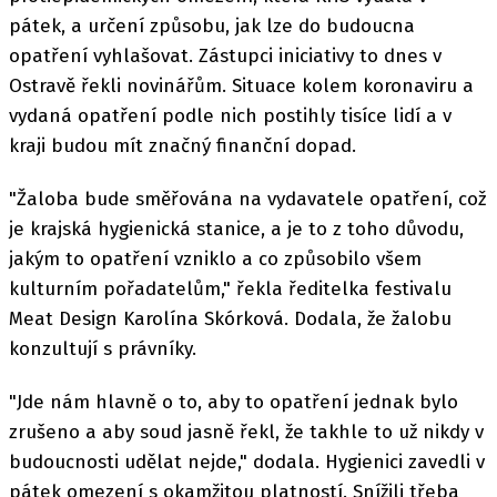
pátek, a určení způsobu, jak lze do budoucna
opatření vyhlašovat. Zástupci iniciativy to dnes v
Ostravě řekli novinářům. Situace kolem koronaviru a
vydaná opatření podle nich postihly tisíce lidí a v
kraji budou mít značný finanční dopad.
"Žaloba bude směřována na vydavatele opatření, což
je krajská hygienická stanice, a je to z toho důvodu,
jakým to opatření vzniklo a co způsobilo všem
kulturním pořadatelům," řekla ředitelka festivalu
Meat Design Karolína Skórková. Dodala, že žalobu
konzultují s právníky.
"Jde nám hlavně o to, aby to opatření jednak bylo
zrušeno a aby soud jasně řekl, že takhle to už nikdy v
budoucnosti udělat nejde," dodala. Hygienici zavedli v
pátek omezení s okamžitou platností. Snížili třeba