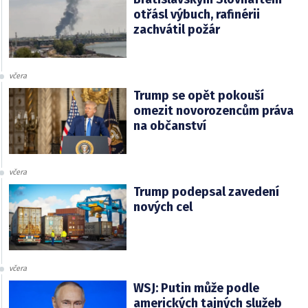
otřásl výbuch, rafinérii
zachvátil požár
včera
Trump se opět pokouší
omezit novorozencům práva
na občanství
včera
Trump podepsal zavedení
nových cel
včera
WSJ: Putin může podle
amerických tajných služeb