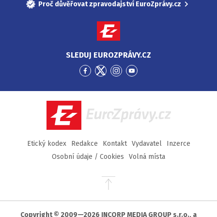
Proč důvěřovat zpravodajství EuroZprávy.cz
SLEDUJ EUROZPRÁVY.CZ
Přejít
Přejít
Přejít
Přejít
na
na
na
na
Facebook
Twitter
Instagram
YouTube
EuroZprávy.cz
Etický kodex
Redakce
Kontakt
Vydavatel
Inzerce
Osobní údaje / Cookies
Volná místa
Přejít
na
začátek
stránky
Copyright © 2009—2026 INCORP MEDIA GROUP s.r.o., a