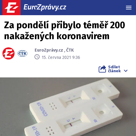
MEN
Za pondělí přibylo téměř 200
nakažených koronavirem
EuroZprávy.cz
,
ČTK
15. června 2021 9:36
Sdílet
článek