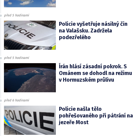
před 5 hodinami
Policie vyšetřuje násilný čin
na Valašsku. Zadržela
podezřelého
před 5 hodinami
Írán hlásí zásadní pokrok. S
Ománem se dohodl na režimu
v Hormuzském průlivu
před 6 hodinami
Policie našla tělo
pohřešovaného při pátrání na
jezeře Most