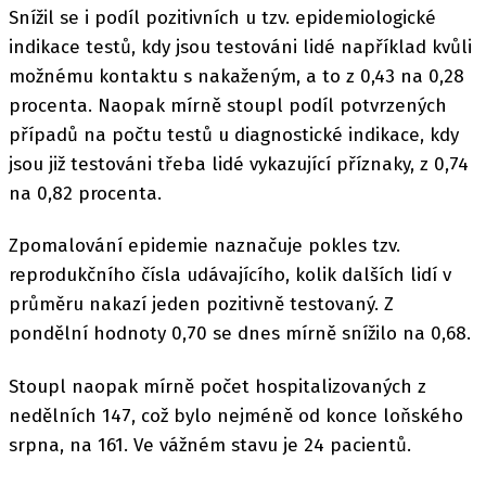
Snížil se i podíl pozitivních u tzv. epidemiologické
indikace testů, kdy jsou testováni lidé například kvůli
možnému kontaktu s nakaženým, a to z 0,43 na 0,28
procenta. Naopak mírně stoupl podíl potvrzených
případů na počtu testů u diagnostické indikace, kdy
jsou již testováni třeba lidé vykazující příznaky, z 0,74
na 0,82 procenta.
Zpomalování epidemie naznačuje pokles tzv.
reprodukčního čísla udávajícího, kolik dalších lidí v
průměru nakazí jeden pozitivně testovaný. Z
pondělní hodnoty 0,70 se dnes mírně snížilo na 0,68.
Stoupl naopak mírně počet hospitalizovaných z
nedělních 147, což bylo nejméně od konce loňského
srpna, na 161. Ve vážném stavu je 24 pacientů.