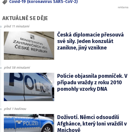
Covid-19 (koronavirus SARS-CoV-2)
AKTUÁLNĚ SE DĚJE
před 11 minutami
Česká diplomacie přesouvá
své síly. Jeden konzulát
zanikne, jiný vznikne
před 58 minutami
Policie objasnila pomníček. V
případu vraždy z roku 2010
pomohly vzorky DNA
před 1 hodinou
Doživotí. Němci odsoudili
Afghánce, který loni vraždil v
Mnichově