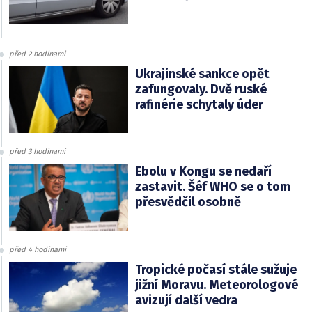
před 2 hodinami
Ukrajinské sankce opět
zafungovaly. Dvě ruské
rafinérie schytaly úder
před 3 hodinami
Ebolu v Kongu se nedaří
zastavit. Šéf WHO se o tom
přesvědčil osobně
před 4 hodinami
Tropické počasí stále sužuje
jižní Moravu. Meteorologové
avizují další vedra