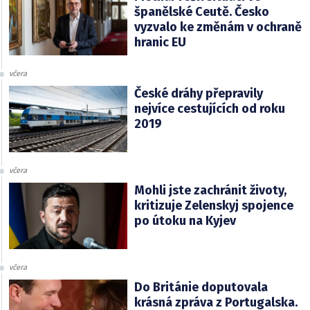
španělské Ceutě. Česko
vyzvalo ke změnám v ochraně
hranic EU
včera
České dráhy přepravily
nejvíce cestujících od roku
2019
včera
Mohli jste zachránit životy,
kritizuje Zelenskyj spojence
po útoku na Kyjev
včera
Do Británie doputovala
krásná zpráva z Portugalska.