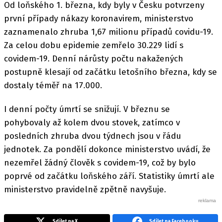
Od loňského 1. března, kdy byly v Česku potvrzeny
první případy nákazy koronavirem, ministerstvo
zaznamenalo zhruba 1,67 milionu případů covidu-19.
Za celou dobu epidemie zemřelo 30.229 lidí s
covidem-19. Denní nárůsty počtu nakažených
postupně klesají od začátku letošního března, kdy se
dostaly téměř na 17.000.
I denní počty úmrtí se snižují. V březnu se
pohybovaly až kolem dvou stovek, zatímco v
posledních zhruba dvou týdnech jsou v řádu
jednotek. Za pondělí dokonce ministerstvo uvádí, že
nezemřel žádný člověk s covidem-19, což by bylo
poprvé od začátku loňského září. Statistiky úmrtí ale
ministerstvo pravidelně zpětně navyšuje.
Sdílet na X
Sdílet na Facebooku