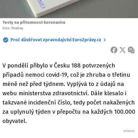
Testy na přítomnost koronaviru
Foto: Pixabay
Proč důvěřovat zpravodajství EuroZprávy.cz
FACEBOOK
X
ZPR
V pondělí přibylo v Česku 188 potvrzených
případů nemoci covid-19, což je zhruba o třetinu
méně než před týdnem. Vyplývá to z údajů na
webu ministerstva zdravotnictví. Dále klesalo i
takzvané incidenční číslo, tedy počet nakažených
za uplynulý týden v přepočtu na každých 100.000
obyvatel.