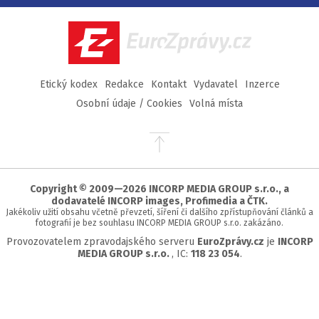
Facebook
Twitter
Instagram
YouTube
EuroZprávy.cz
Etický kodex
Redakce
Kontakt
Vydavatel
Inzerce
Osobní údaje / Cookies
Volná místa
Přejít
na
začátek
stránky
Copyright © 2009—2026 INCORP MEDIA GROUP s.r.o., a
dodavatelé INCORP images, Profimedia a ČTK.
Jakékoliv užití obsahu včetně převzetí, šíření či dalšího zpřístupňování článků a
fotografií je bez souhlasu INCORP MEDIA GROUP s.r.o. zakázáno.
Provozovatelem zpravodajského serveru
EuroZprávy.cz
je
INCORP
MEDIA GROUP s.r.o.
, IC:
118 23 054
.