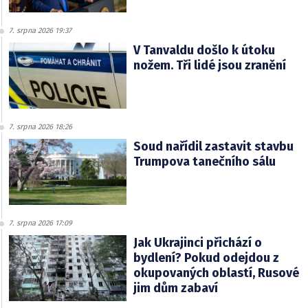
7. srpna 2026 19:37
V Tanvaldu došlo k útoku
nožem. Tři lidé jsou zranění
7. srpna 2026 18:26
Soud nařídil zastavit stavbu
Trumpova tanečního sálu
7. srpna 2026 17:09
Jak Ukrajinci přichází o
bydlení? Pokud odejdou z
okupovaných oblastí, Rusové
jim dům zabaví