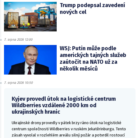
Trump podepsal zavedení
nových cel
7. srpna 2026 12:00
WSJ: Putin může podle
amerických tajných služeb
zaútočit na NATO už za
několik měsíců
7. srpna 2026 10:50
Kyjev provedl útok na logistické centrum
Wildberries vzdálené 2000 km od
ukrajinských hranic
Ukrajinské drony provedly v pátek brzy ráno útok na logistické
centrum společnosti Wildberries v ruském Jekatěrinburgu. Tento
zásah vyvolal v rozlehlém areálu silný požár a potvrdil rostoucí