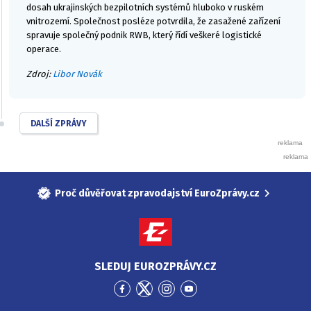
dosah ukrajinských bezpilotních systémů hluboko v ruském
vnitrozemí. Společnost posléze potvrdila, že zasažené zařízení
spravuje společný podnik RWB, který řídí veškeré logistické
operace.
Zdroj:
Libor Novák
DALŠÍ ZPRÁVY
Proč důvěřovat zpravodajství EuroZprávy.cz
SLEDUJ EUROZPRÁVY.CZ
Přejít
Přejít
Přejít
Přejít
na
na
na
na