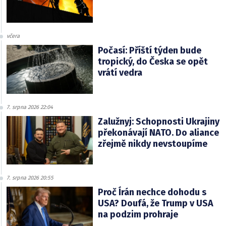
včera
Počasí: Příští týden bude
tropický, do Česka se opět
vrátí vedra
7. srpna 2026 22:04
Zalužnyj: Schopnosti Ukrajiny
překonávají NATO. Do aliance
zřejmě nikdy nevstoupíme
7. srpna 2026 20:55
Proč Írán nechce dohodu s
USA? Doufá, že Trump v USA
na podzim prohraje