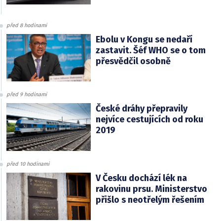
před 8 hodinami
Ebolu v Kongu se nedaří
zastavit. Šéf WHO se o tom
přesvědčil osobně
před 9 hodinami
České dráhy přepravily
nejvíce cestujících od roku
2019
před 10 hodinami
V Česku dochází lék na
rakovinu prsu. Ministerstvo
přišlo s neotřelým řešením