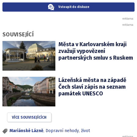
Vstoupit do diskuze
SOUVISEJÍCÍ
Města v Karlovarském kraji
zvažují vypovězení
partnerských smluv s Ruskem
Lázeňská města na západě
Čech slaví zápis na seznam
památek UNESCO
VÍCE SOUVISEJÍCÍCH
Mariánské Lázně
,
Dopravní nehody
,
život