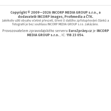
začátek
stránky
Copyright © 2009—2026 INCORP MEDIA GROUP s.r.o., a
dodavatelé INCORP images, Profimedia a ČTK.
Jakékoliv užití obsahu včetně převzetí, šíření či dalšího zpřístupňování článků a
fotografií je bez souhlasu INCORP MEDIA GROUP s.r.o. zakázáno.
Provozovatelem zpravodajského serveru
EuroZprávy.cz
je
INCORP
MEDIA GROUP s.r.o.
, IC:
118 23 054
.