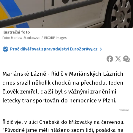
Ilustrační foto
Foto: Mariusz Stankowski / INCORP images
Proč důvěřovat zpravodajství EuroZprávy.cz
FACEBOOK
X
ZPR
Mariánské Lázně - Řidič v Mariánských Lázních
dnes srazil několik chodců na přechodu. Jeden
člověk zemřel, další byl s vážnými zraněními
letecky transportován do nemocnice v Plzni.
Řidič vjel v ulici Chebská do křižovatky na červenou.
"Původně jsme měli hlášeno sedm lidí, posádka na