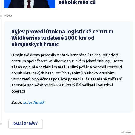
několik měsíců
včera
Kyjev provedl útok na logistické centrum
Wildberries vzdálené 2000 km od
ukrajinských hranic
Ukrajinské drony provedly v pátek brzy ráno útok na logistické
centrum společnosti Wildberries v ruském Jekatěrinburgu. Tento
zásah vyvolal v rozlehlém areálu silný požár a potvrdil rostoucí
dosah ukrajinských bezpilotních systémů hluboko v ruském
vnitrozemí. Společnost posléze potvrdila, že zasažené zařízení
spravuje společný podnik RWB, který řídí veškeré logistické
operace.
Zdroj:
Libor Novák
DALŠÍ ZPRÁVY