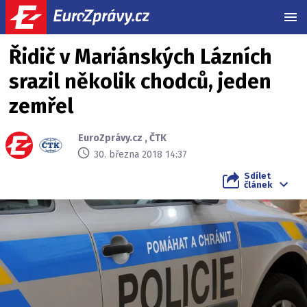
MEN
Řidič v Mariánských Lázních
srazil několik chodců, jeden
zemřel
EuroZprávy.cz
,
ČTK
30. března 2018 14:37
Sdílet
článek