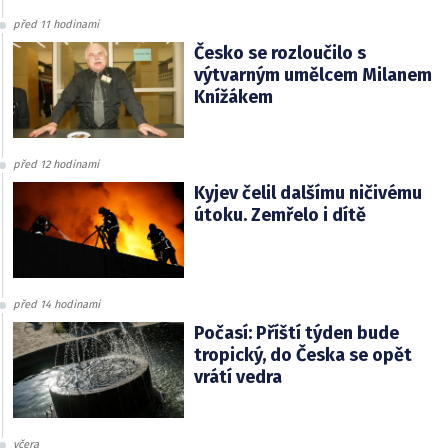
před 11 hodinami
Česko se rozloučilo s
výtvarným umělcem Milanem
Knížákem
před 12 hodinami
Kyjev čelil dalšímu ničivému
útoku. Zemřelo i dítě
před 14 hodinami
Počasí: Příští týden bude
tropický, do Česka se opět
vrátí vedra
včera