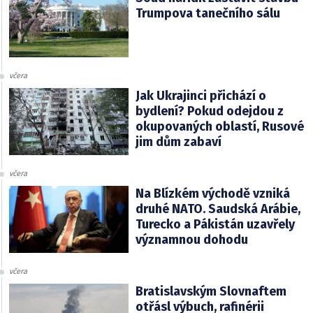
Trumpova tanečního sálu
včera
Jak Ukrajinci přichází o
bydlení? Pokud odejdou z
okupovaných oblastí, Rusové
jim dům zabaví
včera
Na Blízkém východě vzniká
druhé NATO. Saudská Arábie,
Turecko a Pákistán uzavřely
významnou dohodu
včera
Bratislavským Slovnaftem
otřásl výbuch, rafinérii