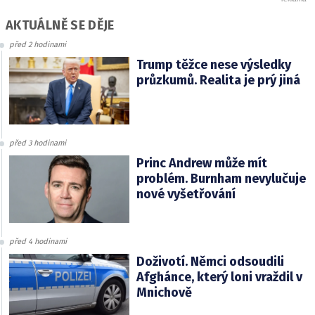
AKTUÁLNĚ SE DĚJE
před 2 hodinami
Trump těžce nese výsledky
průzkumů. Realita je prý jiná
před 3 hodinami
Princ Andrew může mít
problém. Burnham nevylučuje
nové vyšetřování
před 4 hodinami
Doživotí. Němci odsoudili
Afghánce, který loni vraždil v
Mnichově