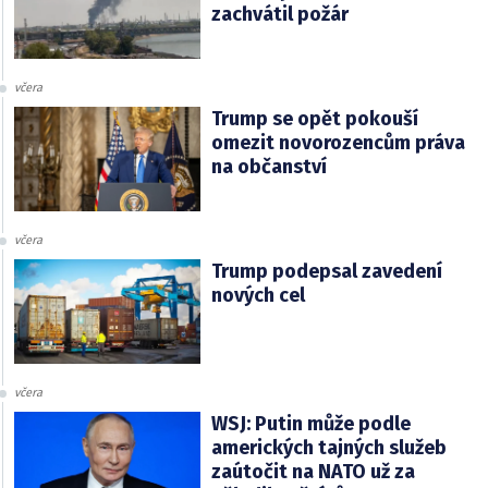
zachvátil požár
včera
Trump se opět pokouší
omezit novorozencům práva
na občanství
včera
Trump podepsal zavedení
nových cel
včera
WSJ: Putin může podle
amerických tajných služeb
zaútočit na NATO už za