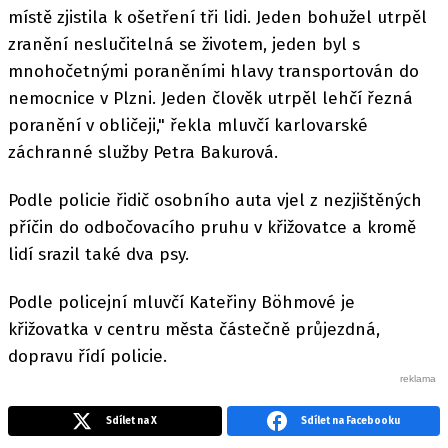
místě zjistila k ošetření tři lidi. Jeden bohužel utrpěl
zranění neslučitelná se životem, jeden byl s
mnohočetnými poraněními hlavy transportován do
nemocnice v Plzni. Jeden člověk utrpěl lehčí řezná
poranění v obličeji," řekla mluvčí karlovarské
záchranné služby Petra Bakurová.
Podle policie řidič osobního auta vjel z nezjištěných
příčin do odbočovacího pruhu v křižovatce a kromě
lidí srazil také dva psy.
Podle policejní mluvčí Kateřiny Böhmové je
křižovatka v centru města částečně průjezdná,
dopravu řídí policie.
Sdílet na X
Sdílet na Facebooku