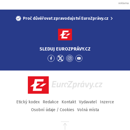
Proč důvěřovat zpravodajství EuroZprávy.cz
SLEDUJ EUROZPRÁVY.CZ
Přejít
Přejít
Přejít
Přejít
na
na
na
na
Facebook
Twitter
Instagram
YouTube
EuroZprávy.cz
Etický kodex
Redakce
Kontakt
Vydavatel
Inzerce
Osobní údaje / Cookies
Volná místa
Přejít
na