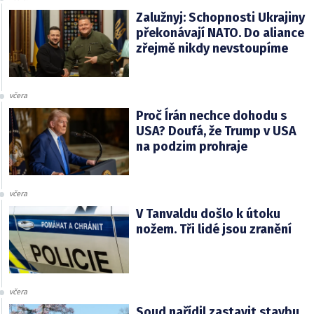
Zalužnyj: Schopnosti Ukrajiny
překonávají NATO. Do aliance
zřejmě nikdy nevstoupíme
včera
Proč Írán nechce dohodu s
USA? Doufá, že Trump v USA
na podzim prohraje
včera
V Tanvaldu došlo k útoku
nožem. Tři lidé jsou zranění
včera
Soud nařídil zastavit stavbu