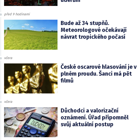
před 9 hodinami
Bude až 34 stupňů.
Meteorologové očekávají
návrat tropického počasí
včera
České oscarové hlasování je v
plném proudu. Šanci má pět
filmů
včera
Důchodci a valorizační
oznámení. Úřad připomněl
svůj aktuální postup