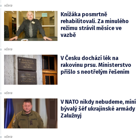
včera
Knížáka posmrtně
rehabilitovali. Za minulého
režimu strávil měsíce ve
vazbě
včera
V Česku dochází lék na
rakovinu prsu. Ministerstvo
přišlo s neotřelým řešením
včera
V NATO nikdy nebudeme, míní
bývalý šéf ukrajinské armády
Zalužnyj
včera