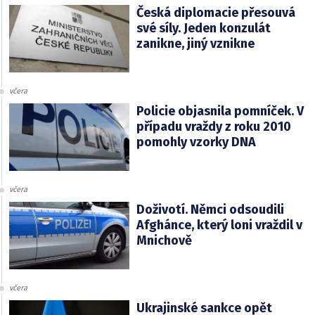
Česká diplomacie přesouvá
své síly. Jeden konzulát
zanikne, jiný vznikne
včera
Policie objasnila pomníček. V
případu vraždy z roku 2010
pomohly vzorky DNA
včera
Doživotí. Němci odsoudili
Afghánce, který loni vraždil v
Mnichově
včera
Ukrajinské sankce opět