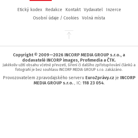
Etický kodex
Redakce
Kontakt
Vydavatel
Inzerce
Osobní údaje / Cookies
Volná místa
Přejít
na
začátek
stránky
Copyright © 2009—2026 INCORP MEDIA GROUP s.r.o., a
dodavatelé INCORP images, Profimedia a ČTK.
Jakékoliv užití obsahu včetně převzetí, šíření či dalšího zpřístupňování článků a
fotografií je bez souhlasu INCORP MEDIA GROUP s.r.o. zakázáno.
Provozovatelem zpravodajského serveru
EuroZprávy.cz
je
INCORP
MEDIA GROUP s.r.o.
, IC:
118 23 054
.