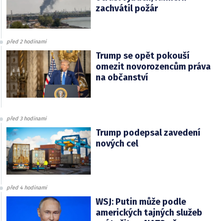
zachvátil požár
před 2 hodinami
Trump se opět pokouší
omezit novorozencům práva
na občanství
před 3 hodinami
Trump podepsal zavedení
nových cel
před 4 hodinami
WSJ: Putin může podle
amerických tajných služeb