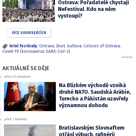
Ostrava: Pořadatelé chystají
NeFestival. Kdo na něm
vystoupí?
VÍCE SOUVISEJÍCÍCH
letní festivaly
,
Ostrava
,
život
,
kultura
,
Colours of Ostrava
,
Covid-19 (koronavirus SARS-CoV-2)
AKTUÁLNĚ SE DĚJE
před 42 minutami
Na Blízkém východě vzniká
druhé NATO. Saudská Arábie,
Turecko a Pákistán uzavřely
významnou dohodu
před 1 hodinou
Bratislavským Slovnaftem
otřásl výbuch, rafinérii