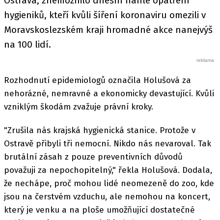
Ostrava, znemožnilo dnešní náhlé opatření
hygieniků, kteří kvůli šíření koronaviru omezili v
Moravskoslezském kraji hromadné akce nanejvýš
na 100 lidí.
Rozhodnutí epidemiologů označila Holušová za
nehorázné, nemravné a ekonomicky devastující. Kvůli
vzniklým škodám zvažuje právní kroky.
"Zrušila nás krajská hygienická stanice. Protože v
Ostravě přibyli tři nemocní. Nikdo nás nevaroval. Tak
brutální zásah z pouze preventivních důvodů
považuji za nepochopitelný," řekla Holušová. Dodala,
že nechápe, proč mohou lidé neomezeně do zoo, kde
jsou na čerstvém vzduchu, ale nemohou na koncert,
který je venku a na ploše umožňující dostatečné