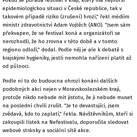
Pokud se pořádá festival v kraji, který má nejhorší
epidemiologickou situaci v České republice, tak v
takovém případě riziko (zrušení) hrozí," řekl médiím
ministr zdravotnictví Adam Vojtěch (ANO). "Jsem sám
překvapen, že se festival koná a organizátoři se
nerozhodli, že ho zrovna v této době a v tomto
regionu odloží," dodal. Podle něj je ale k debatě s
krajskými hygieniky, jestli nemohla nařízení platit až
od půlnoci.
Podle ní to do budoucna ohrozí konání dalších
podobných akcí nejen v Moravskoslezském kraji,
protože nikdo nebude mít jistotu, že ji nebude muset
na poslední chvíli zrušit. "Je to devastující, jsem
zvědavá, kdo to zaplatí," řekla. Návštěvníkům, kteří si
zakoupili lístek na Nefestivalu, doporučila sledovat
webové stránky a sociální sítě akce.