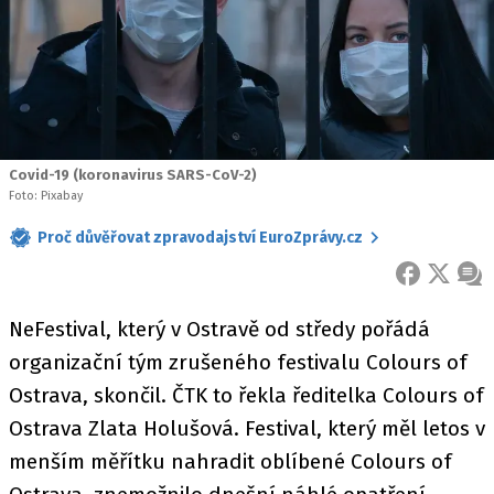
Covid-19 (koronavirus SARS-CoV-2)
Foto: Pixabay
Proč důvěřovat zpravodajství EuroZprávy.cz
FACEBOOK
X
ZPR
NeFestival, který v Ostravě od středy pořádá
organizační tým zrušeného festivalu Colours of
Ostrava, skončil. ČTK to řekla ředitelka Colours of
Ostrava Zlata Holušová. Festival, který měl letos v
menším měřítku nahradit oblíbené Colours of