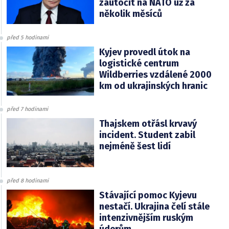
zaútočit na NATO už za
několik měsíců
před 5 hodinami
Kyjev provedl útok na
logistické centrum
Wildberries vzdálené 2000
km od ukrajinských hranic
před 7 hodinami
Thajskem otřásl krvavý
incident. Student zabil
nejméně šest lidí
před 8 hodinami
Stávající pomoc Kyjevu
nestačí. Ukrajina čelí stále
intenzivnějším ruským
úderům