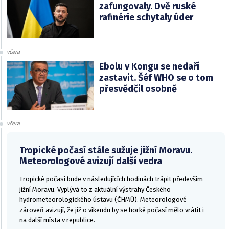
zafungovaly. Dvě ruské
rafinérie schytaly úder
včera
Ebolu v Kongu se nedaří
zastavit. Šéf WHO se o tom
přesvědčil osobně
včera
Tropické počasí stále sužuje jižní Moravu.
Meteorologové avizují další vedra
Tropické počasí bude v následujících hodinách trápit především
jižní Moravu. Vyplývá to z aktuální výstrahy Českého
hydrometeorologického ústavu (ČHMÚ). Meteorologové
zároveň avizují, že již o víkendu by se horké počasí mělo vrátit i
na další místa v republice.