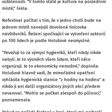
vzdálenosti. "V tomto státě je kultura na posledním
místě," řekla.
Nefestival počítal s tím, že v jednu chvíli bude na
jednom místě nanejvýš dovolená tisícovka
návštěvníků. Řešení spočívající ve vytvoření sektorů
po 100 lidech je podle Holušové nesmyslné.
"Považuji to za výmysl hygieniků, kteří nikdy nikde
nebyli. Je to výsměch všem lidem, kteří něco
organizují. Je to ekonomicky nemožné," doplnila.
Holušové hlavně vadí, že mimořádné opatření
vyhlásila hygienická stanice "z hodiny na hodinu" a
nikdo ji ani další organizátory jiných akcí předem
nevaroval. "Mohlo se počkat alespoň do půlnoci,"
poznamenala.