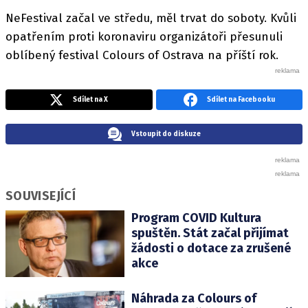
NeFestival začal ve středu, měl trvat do soboty. Kvůli
opatřením proti koronaviru organizátoři přesunuli
oblíbený festival Colours of Ostrava na příští rok.
Sdílet na X
Sdílet na Facebooku
Vstoupit do diskuze
SOUVISEJÍCÍ
Program COVID Kultura
spuštěn. Stát začal přijímat
žádosti o dotace za zrušené
akce
Náhrada za Colours of