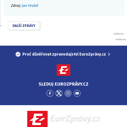
Zdroj:
Jan Hrabě
DALŠÍ ZPRÁVY
Proč důvěřovat zpravodajství EuroZprávy.cz
SLEDUJ EUROZPRÁVY.CZ
Přejít
Přejít
Přejít
Přejít
na
na
na
na
Facebook
Twitter
Instagram
YouTube
EuroZprávy.cz