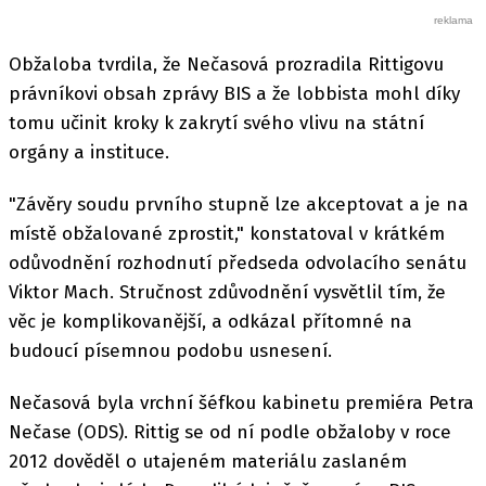
Obžaloba tvrdila, že Nečasová prozradila Rittigovu
právníkovi obsah zprávy BIS a že lobbista mohl díky
tomu učinit kroky k zakrytí svého vlivu na státní
orgány a instituce.
"Závěry soudu prvního stupně lze akceptovat a je na
místě obžalované zprostit," konstatoval v krátkém
odůvodnění rozhodnutí předseda odvolacího senátu
Viktor Mach. Stručnost zdůvodnění vysvětlil tím, že
věc je komplikovanější, a odkázal přítomné na
budoucí písemnou podobu usnesení.
Nečasová byla vrchní šéfkou kabinetu premiéra Petra
Nečase (ODS). Rittig se od ní podle obžaloby v roce
2012 dověděl o utajeném materiálu zaslaném