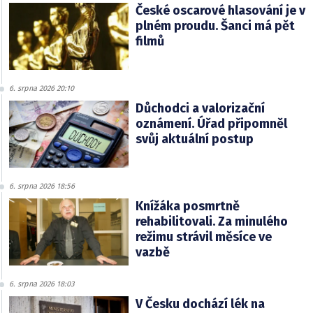
České oscarové hlasování je v
plném proudu. Šanci má pět
filmů
6. srpna 2026 20:10
Důchodci a valorizační
oznámení. Úřad připomněl
svůj aktuální postup
6. srpna 2026 18:56
Knížáka posmrtně
rehabilitovali. Za minulého
režimu strávil měsíce ve
vazbě
6. srpna 2026 18:03
V Česku dochází lék na