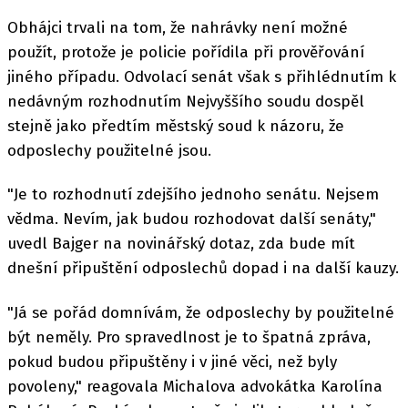
Obhájci trvali na tom, že nahrávky není možné
použít, protože je policie pořídila při prověřování
jiného případu. Odvolací senát však s přihlédnutím k
nedávným rozhodnutím Nejvyššího soudu dospěl
stejně jako předtím městský soud k názoru, že
odposlechy použitelné jsou.
"Je to rozhodnutí zdejšího jednoho senátu. Nejsem
vědma. Nevím, jak budou rozhodovat další senáty,"
uvedl Bajger na novinářský dotaz, zda bude mít
dnešní připuštění odposlechů dopad i na další kauzy.
"Já se pořád domnívám, že odposlechy by použitelné
být neměly. Pro spravedlnost je to špatná zpráva,
pokud budou připuštěny i v jiné věci, než byly
povoleny," reagovala Michalova advokátka Karolína