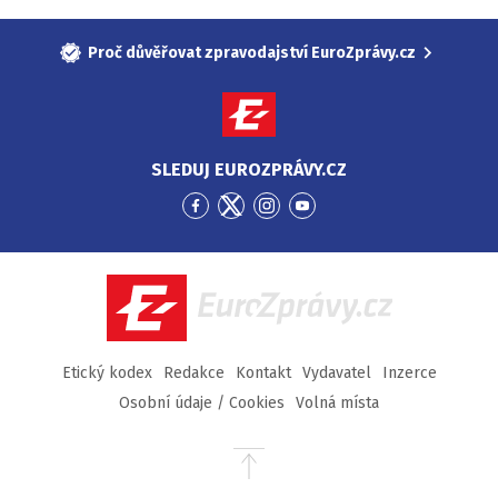
Proč důvěřovat zpravodajství EuroZprávy.cz
SLEDUJ EUROZPRÁVY.CZ
Přejít
Přejít
Přejít
Přejít
na
na
na
na
Facebook
Twitter
Instagram
YouTube
EuroZprávy.cz
Etický kodex
Redakce
Kontakt
Vydavatel
Inzerce
Osobní údaje / Cookies
Volná místa
Přejít
na
začátek