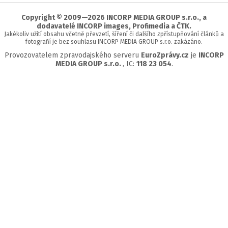
stránky
Copyright © 2009—2026 INCORP MEDIA GROUP s.r.o., a
dodavatelé INCORP images, Profimedia a ČTK.
Jakékoliv užití obsahu včetně převzetí, šíření či dalšího zpřístupňování článků a
fotografií je bez souhlasu INCORP MEDIA GROUP s.r.o. zakázáno.
Provozovatelem zpravodajského serveru
EuroZprávy.cz
je
INCORP
MEDIA GROUP s.r.o.
, IC:
118 23 054
.