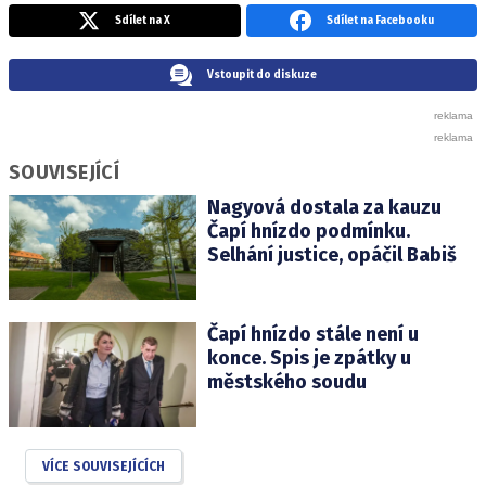
Sdílet na X
Sdílet na Facebooku
Vstoupit do diskuze
SOUVISEJÍCÍ
Nagyová dostala za kauzu
Čapí hnízdo podmínku.
Selhání justice, opáčil Babiš
Čapí hnízdo stále není u
konce. Spis je zpátky u
městského soudu
VÍCE SOUVISEJÍCÍCH