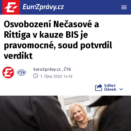
MEN
Osvobození Nečasové a
Rittiga v kauze BIS je
pravomocné, soud potvrdil
verdikt
EuroZprávy.cz
,
ČTK
1. října 2020 14:16
Sdílet
článek