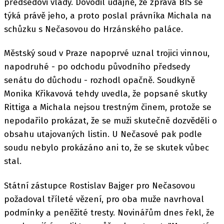
předsedovi vlády. Dovodil údajně, že zpráva BIS se
týká právě jeho, a proto poslal právníka Michala na
schůzku s Nečasovou do Hrzánského paláce.
Městský soud v Praze napoprvé uznal trojici vinnou,
napodruhé - po odchodu původního předsedy
senátu do důchodu - rozhodl opačně. Soudkyně
Monika Křikavová tehdy uvedla, že popsané skutky
Rittiga a Michala nejsou trestným činem, protože se
nepodařilo prokázat, že se muži skutečně dozvěděli o
obsahu utajovaných listin. U Nečasové pak podle
soudu nebylo prokázáno ani to, že se skutek vůbec
stal.
Státní zástupce Rostislav Bajger pro Nečasovou
požadoval tříleté vězení, pro oba muže navrhoval
podmínky a peněžité tresty. Novinářům dnes řekl, že