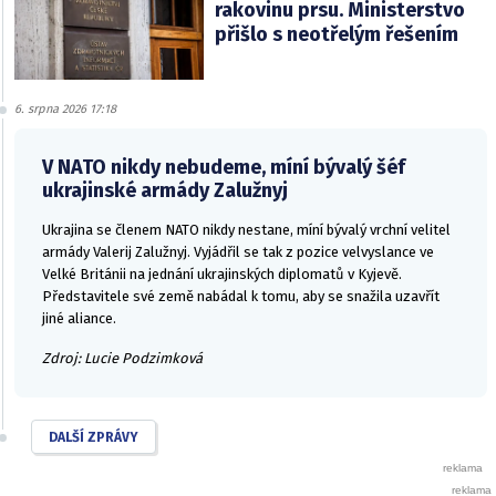
rakovinu prsu. Ministerstvo
přišlo s neotřelým řešením
6. srpna 2026 17:18
V NATO nikdy nebudeme, míní bývalý šéf
ukrajinské armády Zalužnyj
Ukrajina se členem NATO nikdy nestane, míní bývalý vrchní velitel
armády Valerij Zalužnyj. Vyjádřil se tak z pozice velvyslance ve
Velké Británii na jednání ukrajinských diplomatů v Kyjevě.
Představitele své země nabádal k tomu, aby se snažila uzavřít
jiné aliance.
Zdroj: Lucie Podzimková
DALŠÍ ZPRÁVY