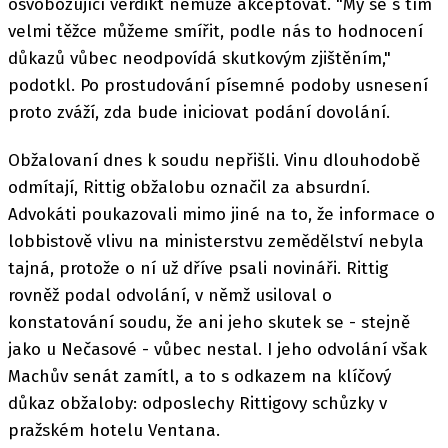
osvobozující verdikt nemůže akceptovat. "My se s tím
velmi těžce můžeme smířit, podle nás to hodnocení
důkazů vůbec neodpovídá skutkovým zjištěním,"
podotkl. Po prostudování písemné podoby usnesení
proto zváží, zda bude iniciovat podání dovolání.
Obžalovaní dnes k soudu nepřišli. Vinu dlouhodobě
odmítají, Rittig obžalobu označil za absurdní.
Advokáti poukazovali mimo jiné na to, že informace o
lobbistově vlivu na ministerstvu zemědělství nebyla
tajná, protože o ní už dříve psali novináři. Rittig
rovněž podal odvolání, v němž usiloval o
konstatování soudu, že ani jeho skutek se - stejně
jako u Nečasové - vůbec nestal. I jeho odvolání však
Machův senát zamítl, a to s odkazem na klíčový
důkaz obžaloby: odposlechy Rittigovy schůzky v
pražském hotelu Ventana.