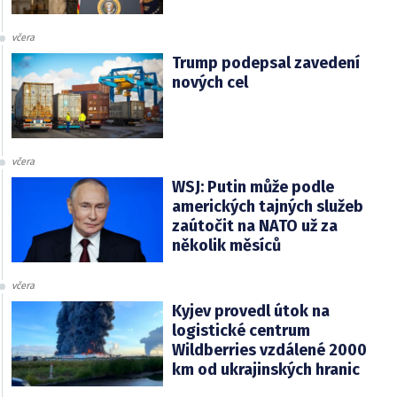
včera
Trump podepsal zavedení
nových cel
včera
WSJ: Putin může podle
amerických tajných služeb
zaútočit na NATO už za
několik měsíců
včera
Kyjev provedl útok na
logistické centrum
Wildberries vzdálené 2000
km od ukrajinských hranic