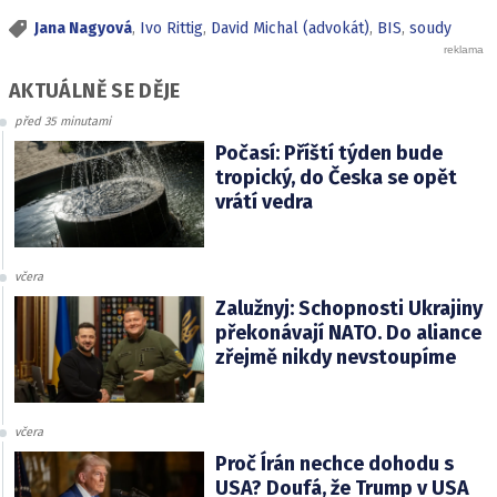
Jana Nagyová
,
Ivo Rittig
,
David Michal (advokát)
,
BIS
,
soudy
AKTUÁLNĚ SE DĚJE
před 35 minutami
Počasí: Příští týden bude
tropický, do Česka se opět
vrátí vedra
včera
Zalužnyj: Schopnosti Ukrajiny
překonávají NATO. Do aliance
zřejmě nikdy nevstoupíme
včera
Proč Írán nechce dohodu s
USA? Doufá, že Trump v USA