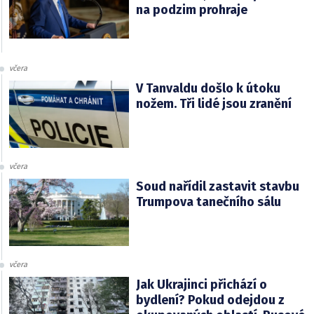
na podzim prohraje
včera
V Tanvaldu došlo k útoku
nožem. Tři lidé jsou zranění
včera
Soud nařídil zastavit stavbu
Trumpova tanečního sálu
včera
Jak Ukrajinci přichází o
bydlení? Pokud odejdou z