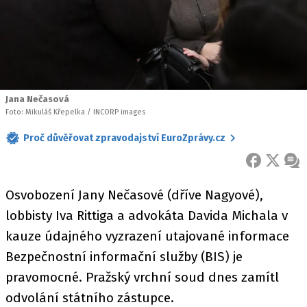
Jana Nečasová
Foto: Mikuláš Křepelka / INCORP images
Proč důvěřovat zpravodajství EuroZprávy.cz
FACEBOOK
X
ZPR
Osvobození Jany Nečasové (dříve Nagyové),
lobbisty Iva Rittiga a advokáta Davida Michala v
kauze údajného vyzrazení utajované informace
Bezpečnostní informační služby (BIS) je
pravomocné. Pražský vrchní soud dnes zamítl
odvolání státního zástupce.