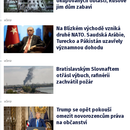
okupovaných oblastí, Rusové
jim dům zabaví
včera
Na Blízkém východě vzniká
druhé NATO. Saudská Arábie,
Turecko a Pákistán uzavřely
významnou dohodu
včera
Bratislavským Slovnaftem
otřásl výbuch, rafinérii
zachvátil požár
včera
Trump se opět pokouší
omezit novorozencům práva
na občanství