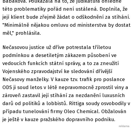
Babáková. Poukázala na to, že judikatura ohledně
této problematiky pořád není ustálená. Doplnila, že
její klient bude zřejmě žádat o odškodnění za stíhání.
"Minimálně nějakou omluvu od ministerstva by dostat
měl," prohlásila.
Nečasovou justice už dříve potrestala tříletou
podmínkou a desetiletým zákazem působení ve
vedoucích funkcích státní správy, a to za zneužití
Vojenského zpravodajství ke sledování dřívější
Nečasovy manželky. V kauze tzv. trafik pro poslance
ODS ji soud letos v létě nepravomocně zprostil viny a
zároveň zastavil její stíhání za nezdanění luxusních
darů od politiků a lobbistů. Rittiga soudy osvobodily v
případu tunelování firmy Oleo Chemical. Obžalován
je ještě v kauze pražského dopravního podniku.