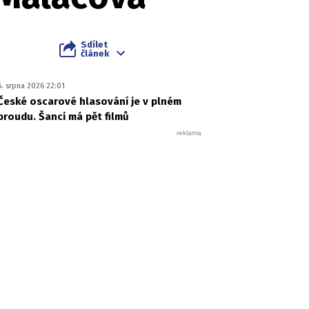
Sdílet
článek
6. srpna 2026 22:01
České oscarové hlasování je v plném
proudu. Šanci má pět filmů