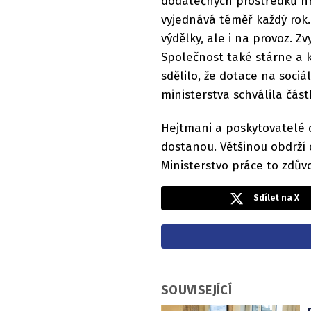
dodatečných prostředků hr
vyjednává téměř každý rok
výdělky, ale i na provoz. Z
Společnost také stárne a kl
sdělilo, že dotace na sociá
ministerstva schválila částk
Hejtmani a poskytovatelé o
dostanou. Většinou obdrží 
Ministerstvo práce to zdův
Sdílet na X
SOUVISEJÍCÍ