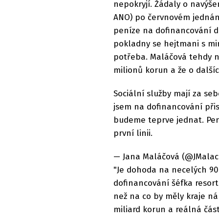
nepokryjí. Žádaly o navýšen
ANO) po červnovém jednání 
peníze na dofinancování do
pokladny se hejtmani s min
potřeba. Maláčová tehdy na
milionů korun a že o další
Sociální služby mají za s
jsem na dofinancování přis
budeme teprve jednat. Pen
první linii.
— Jana Maláčová (@JMalaco
"Je dohoda na necelých 90
dofinancování šéfka resort
než na co by měly kraje ná
miliard korun a reálná část