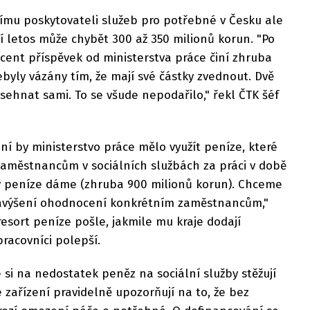
šímu poskytovateli služeb pro potřebné v Česku ale
 letos může chybět 300 až 350 milionů korun. "Po
cent příspěvek od ministerstva práce činí zhruba
ebyly vázány tím, že mají své částky zvednout. Dvě
sehnat sami. To se všude nepodařilo," řekl ČTK šéf
í by ministerstvo práce mělo využít peníze, které
zaměstnancům v sociálních službách za práci v době
 ty peníze dáme (zhruba 900 milionů korun). Chceme
 navýšení ohodnocení konkrétním zaměstnancům,"
resort peníze pošle, jakmile mu kraje dodají
pracovníci polepší.
 si na nedostatek peněz na sociální služby stěžují
zařízení pravidelně upozorňují na to, že bez