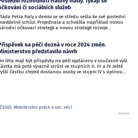
Poslední rozhodnutí Fialovy vlády. Týkají se
očkování či sociálních služeb
Vláda Petra Fialy v demisi se ve středu sešla ke své poslední
pravidelné schůzi. Projednala a schválila například novou
národní očkovací strategii a novou strategii rozvoje
sociálních služeb, rozhodla také o povolení používání
přípravků s obsahem psychotropní látky psilocybinu v
Příspěvek na péči dozná v roce 2024 změn.
odůvodněných případech léčby psychických onemocnění a
několik legislativních změn. Zabývala se také jedenácti
Ministerstvo představilo návrh
kontrolními nálezy Nejvyššího kontrolního úřadu.
Do léta mají být příspěvky na péči vypláceny v současné výši.
Částka má poté výrazně vzrůst ve stupních II, III a IV. Ještě
vyšší částku zřejmě dostanou osoby ve stupni IV s úplnou
závislostí a péčí poskytovanou mimo pobytové sociální
služby. Počítá s tím návrh, o kterém informovalo ministerstvo
práce a sociálních věcí.
(ČSSD)
,
Ministerstvo práce a soc. věcí