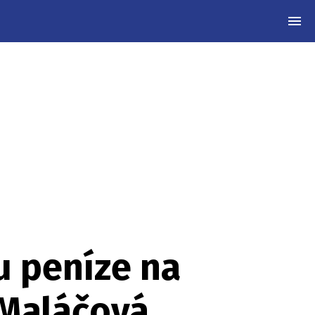
MEN
u peníze na
 Maláčová