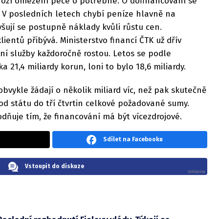
ozí omezení péče o potřebné. O dofinancování se
. V posledních letech chybí peníze hlavně na
vyšují se postupně náklady kvůli růstu cen.
ientů přibývá. Ministerstvo financí ČTK už dřív
lní služby každoročně rostou. Letos se podle
a 21,4 miliardy korun, loni to bylo 18,6 miliardy.
bvykle žádají o několik miliard víc, než pak skutečně
od státu do tří čtvrtin celkové požadované sumy.
odňuje tím, že financování má být vícezdrojové.
Sdílet na Facebooku
Vstoupit do diskuze