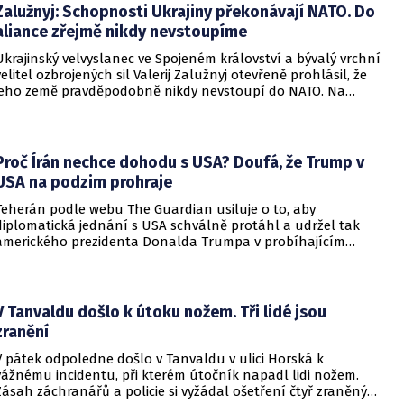
Zalužnyj: Schopnosti Ukrajiny překonávají NATO. Do
aliance zřejmě nikdy nevstoupíme
Ukrajinský velvyslanec ve Spojeném království a bývalý vrchní
velitel ozbrojených sil Valerij Zalužnyj otevřeně prohlásil, že
jeho země pravděpodobně nikdy nevstoupí do NATO. Na
setkání s evropskými velvyslanci uvedl, že se v otázce členství
pohyboval celá léta, avšak současná realita ukazuje, že
alianční standardy jsou pro Kyjev v současné podobě
nedosažitelné.
Proč Írán nechce dohodu s USA? Doufá, že Trump v
USA na podzim prohraje
Teherán podle webu The Guardian usiluje o to, aby
diplomatická jednání s USA schválně protáhl a udržel tak
amerického prezidenta Donalda Trumpa v probíhajícím
konfliktu až do podzimních voleb do Kongresu. Cílem íránské
strany je uštědřit americkému prezidentovi politickou ránu,
která by se mohla vyrovnat krizi s americkými teheránskými
rukojmími za prezidenta Jimmyho Cartera.
V Tanvaldu došlo k útoku nožem. Tři lidé jsou
zranění
V pátek odpoledne došlo v Tanvaldu v ulici Horská k
vážnému incidentu, při kterém útočník napadl lidi nožem.
Zásah záchranářů a policie si vyžádal ošetření čtyř zraněných