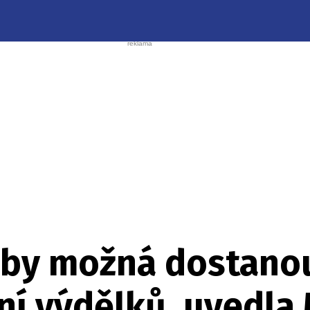
užby možná dostano
ní výdělků, uvedla