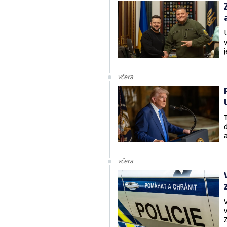
včera
včera