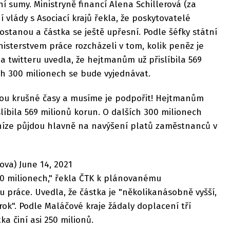
í sumy. Ministryně financí Alena Schillerová (za
vlády s Asociací krajů řekla, že poskytovatelé
stanou a částka se ještě upřesní. Podle šéfky státní
isterstvem práce rozcházeli v tom, kolik peněz je
 twitteru uvedla, že hejtmanům už přislíbila 569
ch 300 milionech se bude vyjednávat.
ebou krušné časy a musíme je podpořit! Hejtmanům
líbila 569 milionů korun. O dalších 300 milionech
íze půjdou hlavně na navýšení platů zaměstnanců v
va) June 14, 2021
0 milionech," řekla ČTK k plánovanému
u práce. Uvedla, že částka je "několikanásobně vyšší,
rok". Podle Maláčové kraje žádaly doplacení tří
ka činí asi 250 milionů.