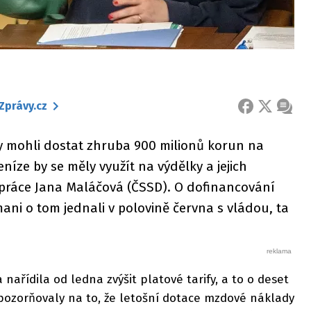
Zprávy.cz
FACEBOOK
X
ZPRÁ
by mohli dostat zhruba 900 milionů korun na
íze by se měly využít na výdělky a jejich
ě práce Jana Maláčová (ČSSD). O dofinancování
mani o tom jednali v polovině června s vládou, ta
 nařídila od ledna zvýšit platové tarify, a to o deset
upozorňovaly na to, že letošní dotace mzdové náklady