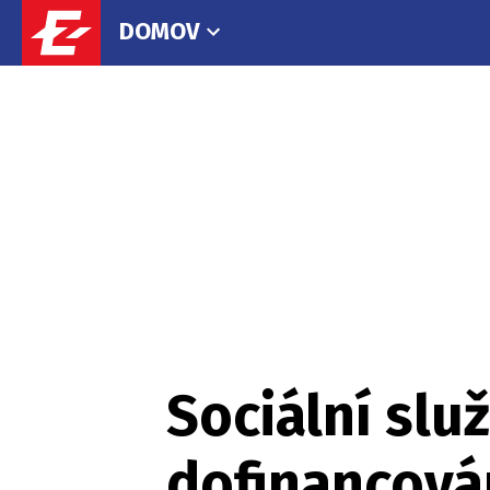
DOMOV
Sociální sl
dofinancová