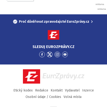
Proč důvěřovat zpravodajství EuroZprávy.cz
SLEDUJ EUROZPRÁVY.CZ
Přejít
Přejít
Přejít
Přejít
na
na
na
na
Facebook
Twitter
Instagram
YouTube
EuroZprávy.cz
Etický kodex
Redakce
Kontakt
Vydavatel
Inzerce
Osobní údaje / Cookies
Volná místa