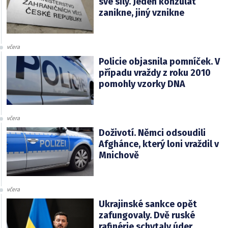
své síly. Jeden konzulát
zanikne, jiný vznikne
včera
Policie objasnila pomníček. V
případu vraždy z roku 2010
pomohly vzorky DNA
včera
Doživotí. Němci odsoudili
Afghánce, který loni vraždil v
Mnichově
včera
Ukrajinské sankce opět
zafungovaly. Dvě ruské
rafinérie schytaly úder