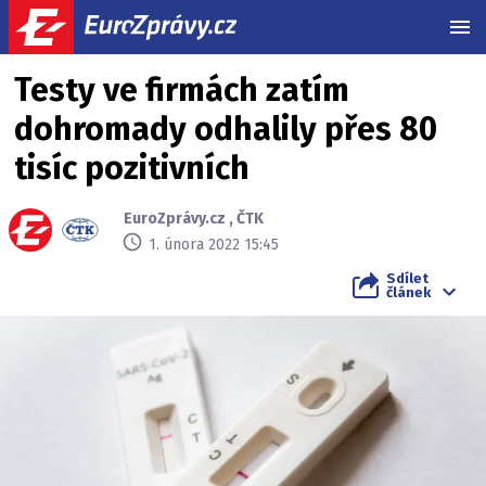
MEN
Testy ve firmách zatím
dohromady odhalily přes 80
tisíc pozitivních
EuroZprávy.cz
,
ČTK
1. února 2022 15:45
Sdílet
článek