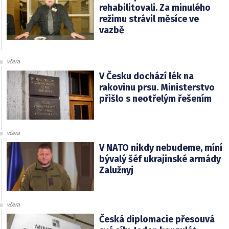
rehabilitovali. Za minulého
režimu strávil měsíce ve
vazbě
včera
V Česku dochází lék na
rakovinu prsu. Ministerstvo
přišlo s neotřelým řešením
včera
V NATO nikdy nebudeme, míní
bývalý šéf ukrajinské armády
Zalužnyj
včera
Česká diplomacie přesouvá