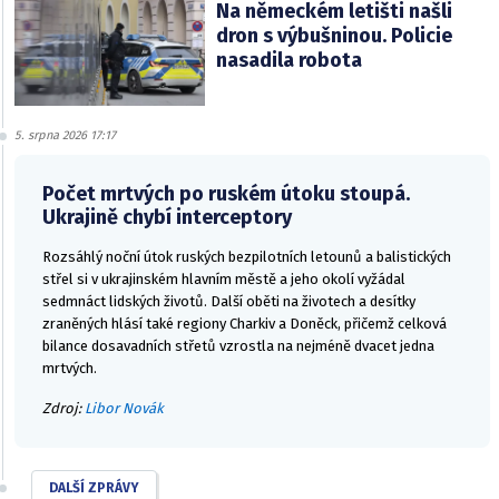
Na německém letišti našli
dron s výbušninou. Policie
nasadila robota
5. srpna 2026 17:17
Počet mrtvých po ruském útoku stoupá.
Ukrajině chybí interceptory
Rozsáhlý noční útok ruských bezpilotních letounů a balistických
střel si v ukrajinském hlavním městě a jeho okolí vyžádal
sedmnáct lidských životů. Další oběti na životech a desítky
zraněných hlásí také regiony Charkiv a Doněck, přičemž celková
bilance dosavadních střetů vzrostla na nejméně dvacet jedna
mrtvých.
Zdroj:
Libor Novák
DALŠÍ ZPRÁVY