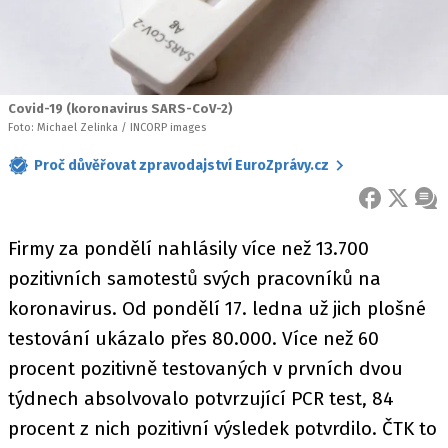
Covid-19 (koronavirus SARS-CoV-2)
Foto: Michael Zelinka / INCORP images
Proč důvěřovat zpravodajství EuroZprávy.cz
FACEBOOK
X
ZPR
Firmy za pondělí nahlásily více než 13.700
pozitivních samotestů svých pracovníků na
koronavirus. Od pondělí 17. ledna už jich plošné
testování ukázalo přes 80.000. Více než 60
procent pozitivně testovaných v prvních dvou
týdnech absolvovalo potvrzující PCR test, 84
procent z nich pozitivní výsledek potvrdilo. ČTK to