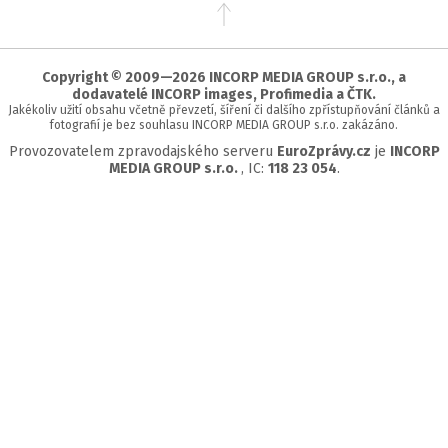
Přejít
na
začátek
stránky
Copyright © 2009—2026 INCORP MEDIA GROUP s.r.o., a
dodavatelé INCORP images, Profimedia a ČTK.
Jakékoliv užití obsahu včetně převzetí, šíření či dalšího zpřístupňování článků a
fotografií je bez souhlasu INCORP MEDIA GROUP s.r.o. zakázáno.
Provozovatelem zpravodajského serveru
EuroZprávy.cz
je
INCORP
MEDIA GROUP s.r.o.
, IC:
118 23 054
.