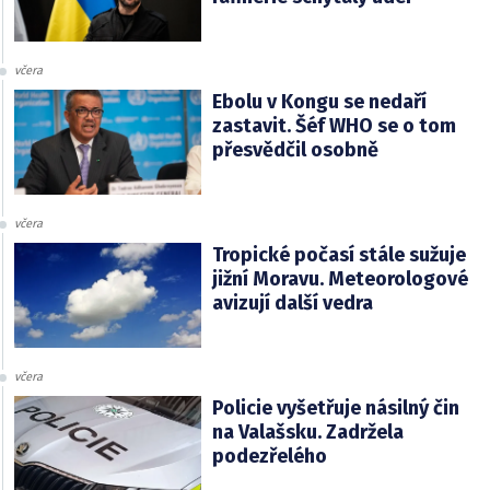
včera
Ebolu v Kongu se nedaří
zastavit. Šéf WHO se o tom
přesvědčil osobně
včera
Tropické počasí stále sužuje
jižní Moravu. Meteorologové
avizují další vedra
včera
Policie vyšetřuje násilný čin
na Valašsku. Zadržela
podezřelého