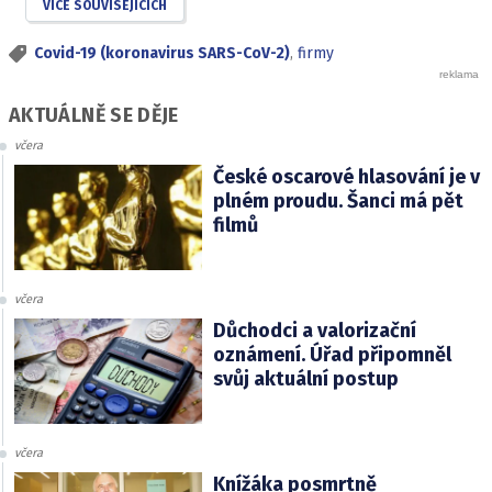
VÍCE SOUVISEJÍCÍCH
Covid-19 (koronavirus SARS-CoV-2)
,
firmy
AKTUÁLNĚ SE DĚJE
včera
České oscarové hlasování je v
plném proudu. Šanci má pět
filmů
včera
Důchodci a valorizační
oznámení. Úřad připomněl
svůj aktuální postup
včera
Knížáka posmrtně