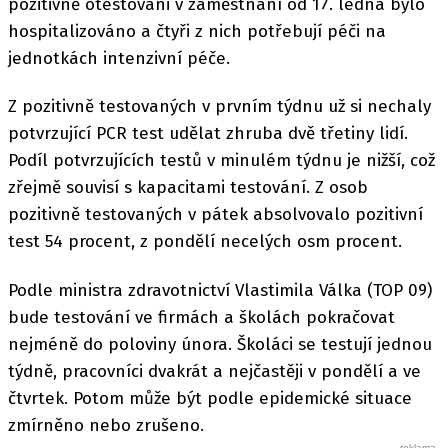
pozitivně otestováni v zaměstnání od 17. ledna bylo
hospitalizováno a čtyři z nich potřebují péči na
jednotkách intenzivní péče.
Z pozitivně testovaných v prvním týdnu už si nechaly
potvrzující PCR test udělat zhruba dvě třetiny lidí.
Podíl potvrzujících testů v minulém týdnu je nižší, což
zřejmě souvisí s kapacitami testování. Z osob
pozitivně testovaných v pátek absolvovalo pozitivní
test 54 procent, z pondělí necelých osm procent.
Podle ministra zdravotnictví Vlastimila Válka (TOP 09)
bude testování ve firmách a školách pokračovat
nejméně do poloviny února. Školáci se testují jednou
týdně, pracovníci dvakrát a nejčastěji v pondělí a ve
čtvrtek. Potom může být podle epidemické situace
zmírněno nebo zrušeno.