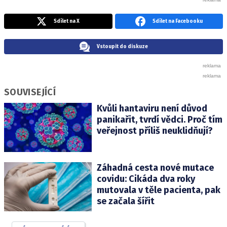
Sdílet na X
Sdílet na Facebooku
Vstoupit do diskuze
SOUVISEJÍCÍ
Kvůli hantaviru není důvod
panikařit, tvrdí vědci. Proč tím
veřejnost příliš neuklidňují?
Záhadná cesta nové mutace
covidu: Cikáda dva roky
mutovala v těle pacienta, pak
se začala šířit