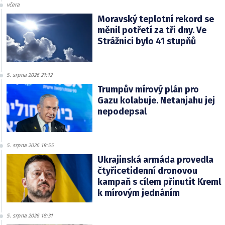
včera
Moravský teplotní rekord se
měnil potřetí za tři dny. Ve
Strážnici bylo 41 stupňů
5. srpna 2026 21:12
Trumpův mírový plán pro
Gazu kolabuje. Netanjahu jej
nepodepsal
5. srpna 2026 19:55
Ukrajinská armáda provedla
čtyřicetidenní dronovou
kampaň s cílem přinutit Kreml
k mírovým jednáním
5. srpna 2026 18:31