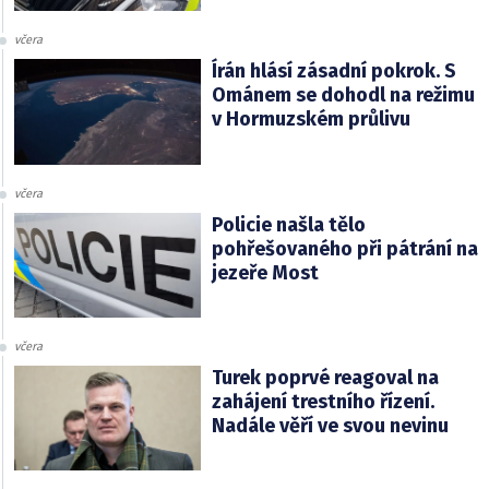
včera
Írán hlásí zásadní pokrok. S
Ománem se dohodl na režimu
v Hormuzském průlivu
včera
Policie našla tělo
pohřešovaného při pátrání na
jezeře Most
včera
Turek poprvé reagoval na
zahájení trestního řízení.
Nadále věří ve svou nevinu