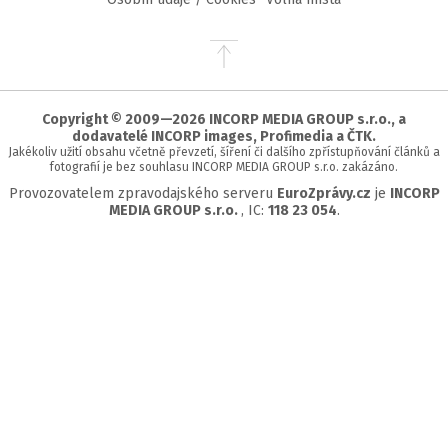
Přejít
na
začátek
stránky
Copyright © 2009—2026 INCORP MEDIA GROUP s.r.o., a
dodavatelé INCORP images, Profimedia a ČTK.
Jakékoliv užití obsahu včetně převzetí, šíření či dalšího zpřístupňování článků a
fotografií je bez souhlasu INCORP MEDIA GROUP s.r.o. zakázáno.
Provozovatelem zpravodajského serveru
EuroZprávy.cz
je
INCORP
MEDIA GROUP s.r.o.
, IC:
118 23 054
.