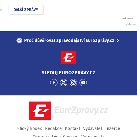
DALŠÍ ZPRÁVY
Proč důvěřovat zpravodajství EuroZprávy.cz
SLEDUJ EUROZPRÁVY.CZ
Přejít
Přejít
Přejít
Přejít
na
na
na
na
Facebook
Twitter
Instagram
YouTube
EuroZprávy.cz
Etický kodex
Redakce
Kontakt
Vydavatel
Inzerce
Osobní údaje / Cookies
Volná místa