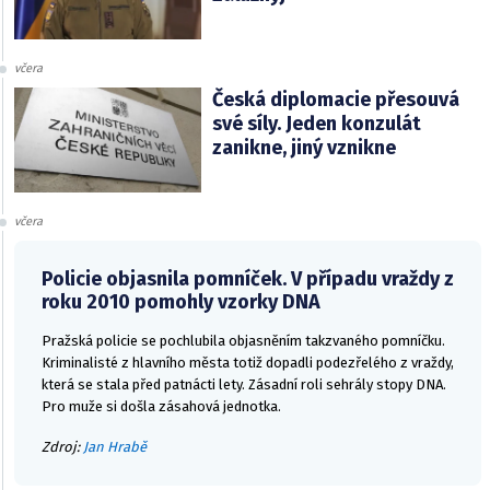
včera
Česká diplomacie přesouvá
své síly. Jeden konzulát
zanikne, jiný vznikne
včera
Policie objasnila pomníček. V případu vraždy z
roku 2010 pomohly vzorky DNA
Pražská policie se pochlubila objasněním takzvaného pomníčku.
Kriminalisté z hlavního města totiž dopadli podezřelého z vraždy,
která se stala před patnácti lety. Zásadní roli sehrály stopy DNA.
Pro muže si došla zásahová jednotka.
Zdroj:
Jan Hrabě