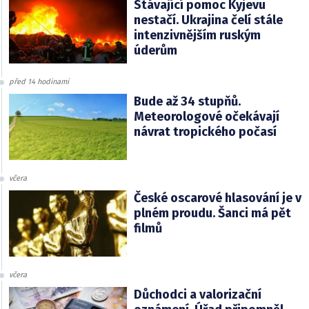
Stávající pomoc Kyjevu
nestačí. Ukrajina čelí stále
intenzivnějším ruským
úderům
před 14 hodinami
Bude až 34 stupňů.
Meteorologové očekávají
návrat tropického počasí
včera
České oscarové hlasování je v
plném proudu. Šanci má pět
filmů
včera
Důchodci a valorizační