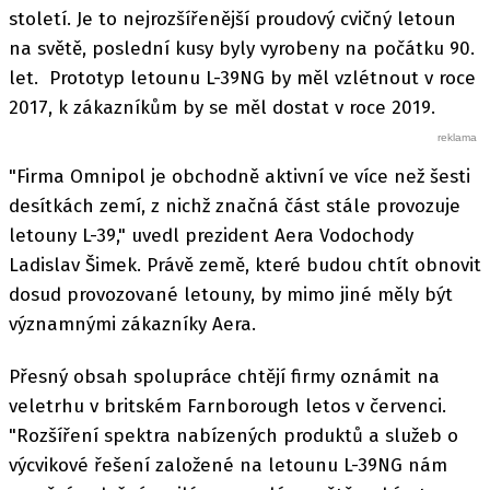
století. Je to nejrozšířenější proudový cvičný letoun
na světě, poslední kusy byly vyrobeny na počátku 90.
let. Prototyp letounu L-39NG by měl vzlétnout v roce
2017, k zákazníkům by se měl dostat v roce 2019.
"Firma Omnipol je obchodně aktivní ve více než šesti
desítkách zemí, z nichž značná část stále provozuje
letouny L-39," uvedl prezident Aera Vodochody
Ladislav Šimek. Právě země, které budou chtít obnovit
dosud provozované letouny, by mimo jiné měly být
významnými zákazníky Aera.
Přesný obsah spolupráce chtějí firmy oznámit na
veletrhu v britském Farnborough letos v červenci.
"Rozšíření spektra nabízených produktů a služeb o
výcvikové řešení založené na letounu L-39NG nám