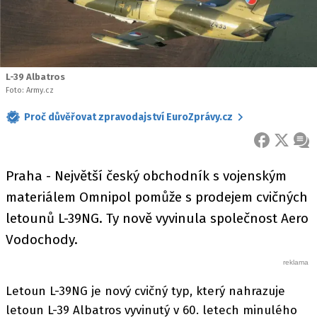
L-39 Albatros
Foto: Army.cz
Proč důvěřovat zpravodajství EuroZprávy.cz
FACEBOOK
X
ZPR
Praha - Největší český obchodník s vojenským
materiálem Omnipol pomůže s prodejem cvičných
letounů L-39NG. Ty nově vyvinula společnost Aero
Vodochody.
Letoun L-39NG je nový cvičný typ, který nahrazuje
letoun L-39 Albatros vyvinutý v 60. letech minulého