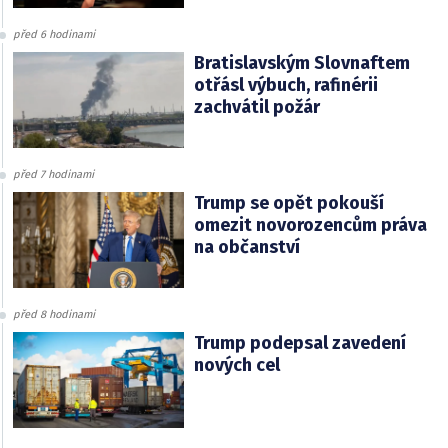
před 6 hodinami
Bratislavským Slovnaftem
otřásl výbuch, rafinérii
zachvátil požár
před 7 hodinami
Trump se opět pokouší
omezit novorozencům práva
na občanství
před 8 hodinami
Trump podepsal zavedení
nových cel