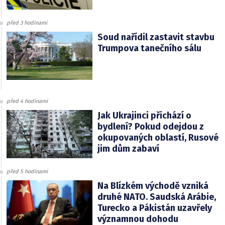
před 3 hodinami
Soud nařídil zastavit stavbu
Trumpova tanečního sálu
před 4 hodinami
Jak Ukrajinci přichází o
bydlení? Pokud odejdou z
okupovaných oblastí, Rusové
jim dům zabaví
před 5 hodinami
Na Blízkém východě vzniká
druhé NATO. Saudská Arábie,
Turecko a Pákistán uzavřely
významnou dohodu