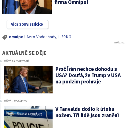
firma Omnipol
VÍCE SOUVISEJÍCÍCH
omnipol
,
Aero Vodochody
,
L-39NG
AKTUÁLNĚ SE DĚJE
před 43 minutami
Proč Írán nechce dohodu s
USA? Doufá, že Trump v USA
na podzim prohraje
před 2 hodinami
V Tanvaldu došlo k útoku
nožem. Tři lidé jsou zranění