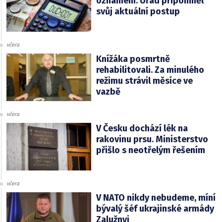
oznámení. Úřad připomněl
svůj aktuální postup
včera
Knížáka posmrtně
rehabilitovali. Za minulého
režimu strávil měsíce ve
vazbě
včera
V Česku dochází lék na
rakovinu prsu. Ministerstvo
přišlo s neotřelým řešením
včera
V NATO nikdy nebudeme, míní
bývalý šéf ukrajinské armády
Zalužnyj