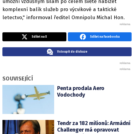
umožní vzdušným silám po celém světě nabízet
komplexní balík služeb pro výcvikové a taktické
letectvo," informoval ředitel Omnipolu Michal Hon.
Sdílet na X
Sdílet na Facebooku
Vstoupit do diskuze
SOUVISEJÍCÍ
Penta prodala Aero
Vodochody
Tendr za 182 milionů: Armádní
Challenger má opravovat