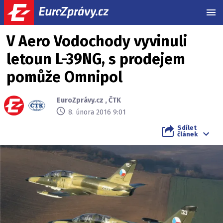
MEN
V Aero Vodochody vyvinuli
letoun L-39NG, s prodejem
pomůže Omnipol
EuroZprávy.cz
,
ČTK
8. února 2016 9:01
Sdílet
článek