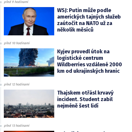
před 9 hodinami
WSJ: Putin může podle
amerických tajných služeb
zaútočit na NATO už za
několik měsíců
před 10 hodinami
Kyjev provedl útok na
logistické centrum
Wildberries vzdálené 2000
km od ukrajinských hranic
před 12 hodinami
Thajskem otřásl krvavý
incident. Student zabil
nejméně šest lidí
před 13 hodinami