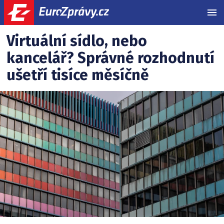
MEN
Poradna
Související
Virtuální sídlo, nebo
články:
kancelář? Správné rozhodnutí
ušetří tisíce měsíčně