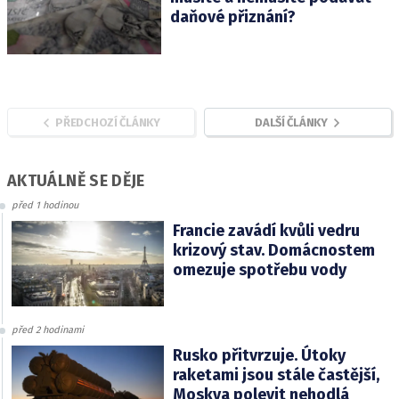
daňové přiznání?
PŘEDCHOZÍ ČLÁNKY
DALŠÍ ČLÁNKY
AKTUÁLNĚ SE DĚJE
před 1 hodinou
Francie zavádí kvůli vedru
krizový stav. Domácnostem
omezuje spotřebu vody
před 2 hodinami
Rusko přitvrzuje. Útoky
raketami jsou stále častější,
Moskva polevit nehodlá