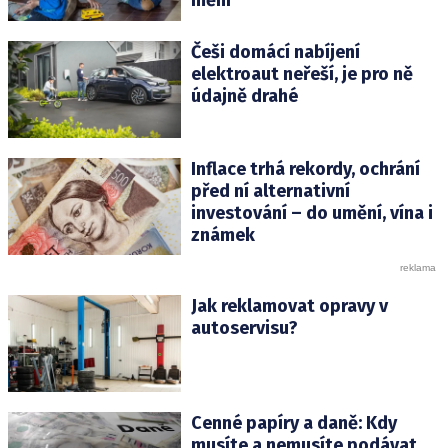
mění
Češi domácí nabíjení
elektroaut neřeší, je pro ně
údajně drahé
Inflace trhá rekordy, ochrání
před ní alternativní
investování – do umění, vína i
známek
Jak reklamovat opravy v
autoservisu?
Cenné papíry a daně: Kdy
musíte a nemusíte podávat