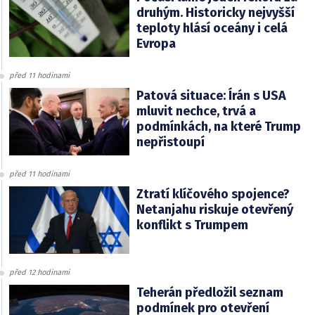
druhým. Historicky nejvyšší
teploty hlásí oceány i celá
Evropa
před 11 hodinami
Patová situace: Írán s USA
mluvit nechce, trvá a
podmínkách, na které Trump
nepřistoupí
před 11 hodinami
Ztratí klíčového spojence?
Netanjahu riskuje otevřený
konflikt s Trumpem
před 12 hodinami
Teherán předložil seznam
podmínek pro otevření