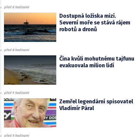
před 8 hodinami
Dostupná ložiska mizí.
Severní moře se stává rájem
robotů a dronů
před 8 hodinami
Čína kvůli mohutnému tajfunu
evakuovala milion lidí
před 9 hodinami
Zemřel legendární spisovatel
Vladimír Páral
před 9 hodinami