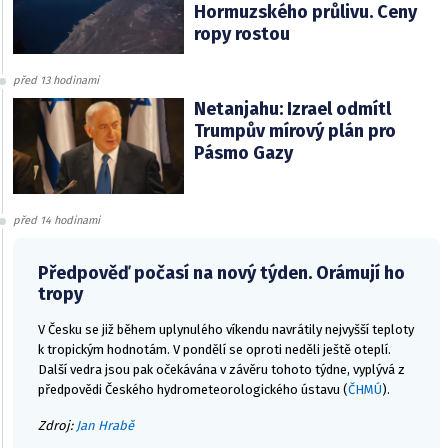
Hormuzského průlivu. Ceny
ropy rostou
před 13 hodinami
Netanjahu: Izrael odmítl
Trumpův mírový plán pro
Pásmo Gazy
před 14 hodinami
Předpověď počasí na nový týden. Orámují ho
tropy
V Česku se již během uplynulého víkendu navrátily nejvyšší teploty
k tropickým hodnotám. V pondělí se oproti neděli ještě oteplí.
Další vedra jsou pak očekávána v závěru tohoto týdne, vyplývá z
předpovědi Českého hydrometeorologického ústavu (
ČHMÚ
).
Zdroj:
Jan Hrabě