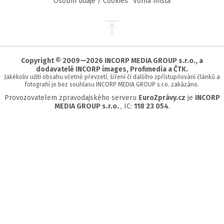
Osobní údaje / Cookies
Volná místa
Přejít
na
začátek
stránky
Copyright © 2009—2026 INCORP MEDIA GROUP s.r.o., a
dodavatelé INCORP images, Profimedia a ČTK.
Jakékoliv užití obsahu včetně převzetí, šíření či dalšího zpřístupňování článků a
fotografií je bez souhlasu INCORP MEDIA GROUP s.r.o. zakázáno.
Provozovatelem zpravodajského serveru
EuroZprávy.cz
je
INCORP
MEDIA GROUP s.r.o.
, IC:
118 23 054
.