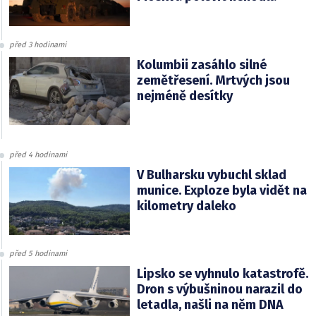
před 3 hodinami
Kolumbii zasáhlo silné
zemětřesení. Mrtvých jsou
nejméně desítky
před 4 hodinami
V Bulharsku vybuchl sklad
munice. Exploze byla vidět na
kilometry daleko
před 5 hodinami
Lipsko se vyhnulo katastrofě.
Dron s výbušninou narazil do
letadla, našli na něm DNA