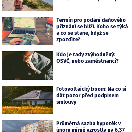
Termín pro podání daňového
přiznání se blíží. Koho se týká
a co se stane, když se
zpozdíte?
Kdo je tady zvýhodněný:
OSVČ, nebo zaměstnanci?
Fotovoltaický boom: Na co si
dát pozor před podpisem
smlouvy
Průměrná sazba hypoték v
únoru mírně vzrostla na 6,37