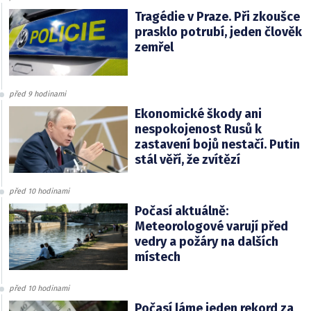
Tragédie v Praze. Při zkoušce
prasklo potrubí, jeden člověk
zemřel
před 9 hodinami
Ekonomické škody ani
nespokojenost Rusů k
zastavení bojů nestačí. Putin
stál věří, že zvítězí
před 10 hodinami
Počasí aktuálně:
Meteorologové varují před
vedry a požáry na dalších
místech
před 10 hodinami
Počasí láme jeden rekord za