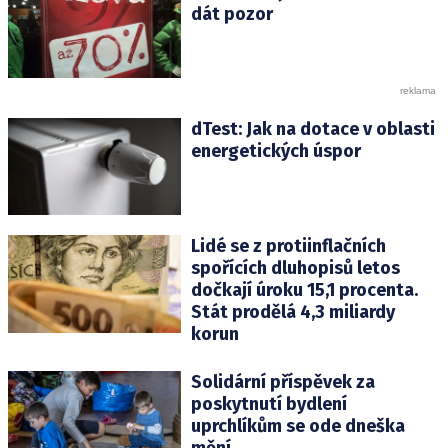
dát pozor
dTest: Jak na dotace v oblasti
energetických úspor
Lidé se z protiinflačních
spořících dluhopisů letos
dočkají úroku 15,1 procenta.
Stát prodělá 4,3 miliardy
korun
Solidární příspěvek za
poskytnutí bydlení
uprchlíkům se ode dneška