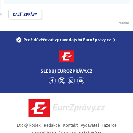
DALŠÍ ZPRÁVY
Proč důvěřovat zpravodajství EuroZprávy.cz
SLEDUJ EUROZPRÁVY.CZ
Přejít
Přejít
Přejít
Přejít
na
na
na
na
Facebook
Twitter
Instagram
YouTube
EuroZprávy.cz
Etický kodex
Redakce
Kontakt
Vydavatel
Inzerce