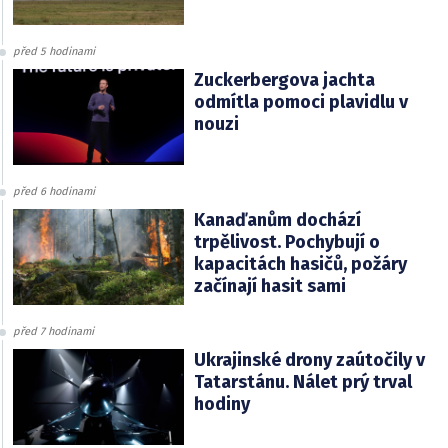
před 5 hodinami
Zuckerbergova jachta
odmítla pomoci plavidlu v
nouzi
před 6 hodinami
Kanaďanům dochází
trpělivost. Pochybují o
kapacitách hasičů, požáry
začínají hasit sami
před 7 hodinami
Ukrajinské drony zaútočily v
Tatarstánu. Nálet prý trval
hodiny