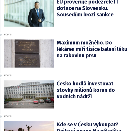
EU prověřuje podezřelé IT
dotace na Slovensku.
Sousedům hrozí sankce
včera
Maximum možného. Do
lékáren míří tisíce balení léku
na rakovinu prsu
včera
Česko hodlá investovat
stovky milionů korun do
vodních nádrží
včera
Kde se v Česku vykoupat?
Dejte si pozor. Na několika