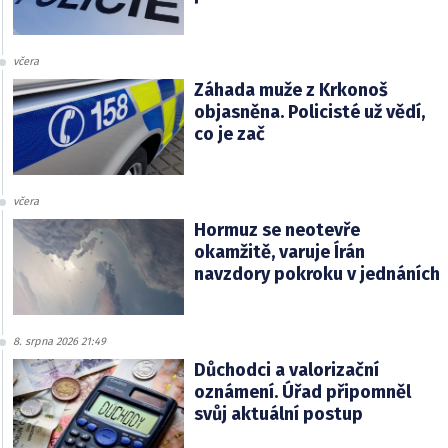
včera
Záhada muže z Krkonoš
objasněna. Policisté už vědí,
co je zač
včera
Hormuz se neotevře
okamžitě, varuje Írán
navzdory pokroku v jednáních
8. srpna 2026 21:49
Důchodci a valorizační
oznámení. Úřad připomněl
svůj aktuální postup