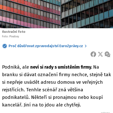
Ilustrační foto
Foto: Pixabay
Proč důvěřovat zpravodajství EuroZprávy.cz
FACEBOOK
X
ZPR
Podniká, ale
Na
neví si rady s umístěním firmy.
branku si dávat označení firmy nechce, stejně tak
si nepřeje uvádět adresu domova ve veřejných
rejstřících. Tenhle scénář zná většina
podnikatelů. Někteří si pronajmou nebo koupí
kancelář. Jiní na to jdou ale chytřeji.