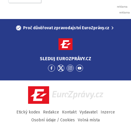
Proč důvěřovat zpravodajství EuroZprávy.cz
SLEDUJ EUROZPRÁVY.CZ
Přejít
Přejít
Přejít
Přejít
na
na
na
na
Facebook
Twitter
Instagram
YouTube
EuroZprávy.cz
Etický kodex
Redakce
Kontakt
Vydavatel
Inzerce
Osobní údaje / Cookies
Volná místa