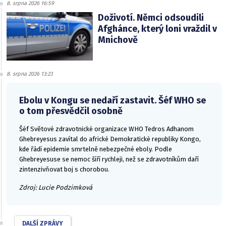
8. srpna 2026 16:59
Doživotí. Němci odsoudili
Afghánce, který loni vraždil v
Mnichově
8. srpna 2026 13:23
Ebolu v Kongu se nedaří zastavit. Šéf WHO se
o tom přesvědčil osobně
Šéf Světové zdravotnické organizace WHO Tedros Adhanom
Ghebreyesus zavítal do africké Demokratické republiky Kongo,
kde řádí epidemie smrtelně nebezpečné eboly. Podle
Ghebreyesuse se nemoc šíří rychleji, než se zdravotníkům daří
zintenzivňovat boj s chorobou.
Zdroj: Lucie Podzimková
DALŠÍ ZPRÁVY