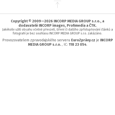
Přejít
na
začátek
stránky
Copyright © 2009—2026 INCORP MEDIA GROUP s.r.o., a
dodavatelé INCORP images, Profimedia a ČTK.
Jakékoliv užití obsahu včetně převzetí, šíření či dalšího zpřístupňování článků a
fotografií je bez souhlasu INCORP MEDIA GROUP s.r.o. zakázáno.
Provozovatelem zpravodajského serveru
EuroZprávy.cz
je
INCORP
MEDIA GROUP s.r.o.
, IC:
118 23 054
.