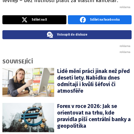
levněji – bez nutnosti platit za vlastní kancelář.
Sdílet na X
Sdílet na Facebooku
Vstoupit do diskuze
SOUVISEJÍCÍ
Lidé mění práci jinak než před
deseti lety. Nabídku dnes
odmítají i kvůli šéfovi či
atmosféře
Forex v roce 2026: Jak se
orientovat na trhu, kde
pravidla píší centrální banky a
geopolitika