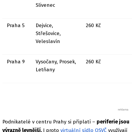
Slivenec
Praha 5
Dejvice,
260 Kč
Střešovice,
Veleslavín
Praha 9
Vysočany, Prosek,
260 Kč
Letňany
periferie jsou
Podnikatelé v centru Prahy si připlatí –
výrazně levnější.
I proto
virtuální sídlo OSVČ
využívají