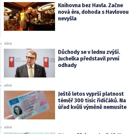
Knihovna bez Havla. Začne
nová éra, dohoda s Havlovou
nevyšla
včera
Důchody se v lednu zvýší.
Juchelka představil první
odhady
včera
Ještě letos vyprší platnost
téměř 300 tisíc řidičáků. Na
úřad kvůli výměně nemusíte
včera