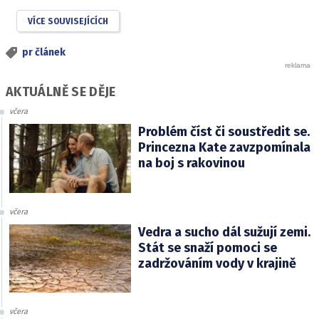
VÍCE SOUVISEJÍCÍCH
pr článek
AKTUÁLNĚ SE DĚJE
včera
Problém číst či soustředit se.
Princezna Kate zavzpomínala
na boj s rakovinou
včera
Vedra a sucho dál sužují zemi.
Stát se snaží pomoci se
zadržováním vody v krajině
včera