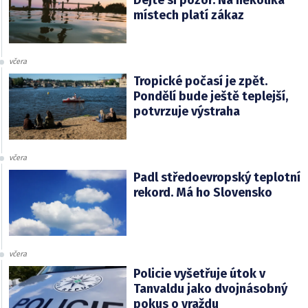
místech platí zákaz
včera
Tropické počasí je zpět.
Pondělí bude ještě teplejší,
potvrzuje výstraha
včera
Padl středoevropský teplotní
rekord. Má ho Slovensko
včera
Policie vyšetřuje útok v
Tanvaldu jako dvojnásobný
pokus o vraždu