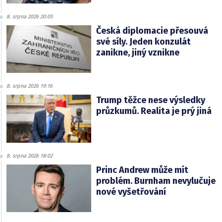
8. srpna 2026 20:05
Česká diplomacie přesouvá
své síly. Jeden konzulát
zanikne, jiný vznikne
8. srpna 2026 19:16
Trump těžce nese výsledky
průzkumů. Realita je prý jiná
8. srpna 2026 18:02
Princ Andrew může mít
problém. Burnham nevylučuje
nové vyšetřování