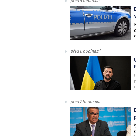
před 5 hodinami
před 6 hodinami
před 7 hodinami