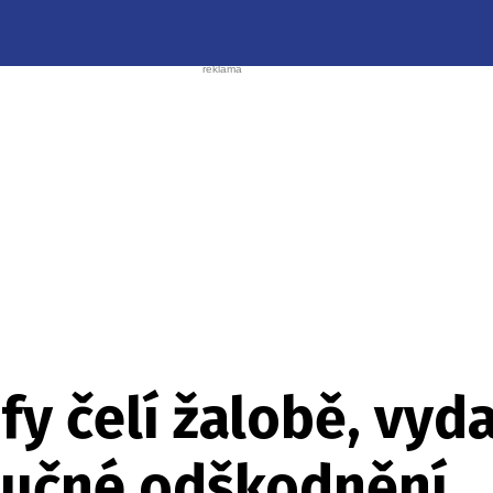
fy čelí žalobě, vyd
tučné odškodnění