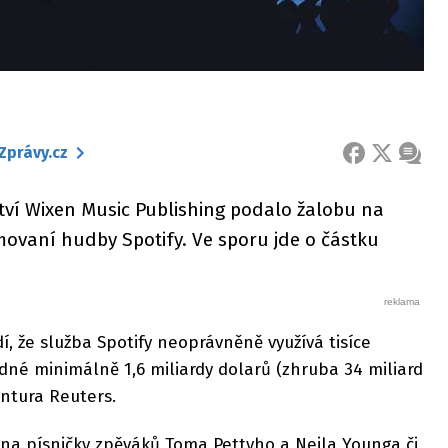
Zprávy.cz
FACEBOOK
X
ZPRÁ
tví Wixen Music Publishing podalo žalobu na
movaní hudby Spotify. Ve sporu jde o částku
í, že služba Spotify neoprávněně využívá tisíce
dné minimálně 1,6 miliardy dolarů (zhruba 34 miliard
ntura Reuters.
na písničky zpěváků Toma Pettyho a Neila Younga či