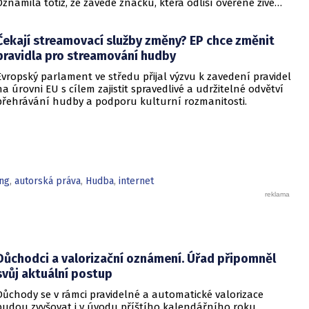
Oznámila totiž, že zavede značku, která odliší ověřené živé
umělce od projektů, kdy jsou skladby generované AI.
Čekají streamovací služby změny? EP chce změnit
pravidla pro streamování hudby
Evropský parlament ve středu přijal výzvu k zavedení pravidel
na úrovni EU s cílem zajistit spravedlivé a udržitelné odvětví
přehrávání hudby a podporu kulturní rozmanitosti.
ing
,
autorská práva
,
Hudba
,
internet
Důchodci a valorizační oznámení. Úřad připomněl
svůj aktuální postup
Důchody se v rámci pravidelné a automatické valorizace
budou zvyšovat i v úvodu příštího kalendářního roku.