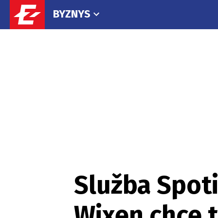
BYZNYS
Služba Spoti
Wixen chce 