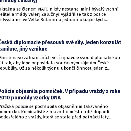
armády Zalužnyj
Ukrajina se členem NATO nikdy nestane, míní bývalý vrchní
velitel armády Valerij Zalužnyj. Vyjádřil se tak z pozice
velvyslance ve Velké Británii na jednání ukrajinských
diplomatů v Kyjevě. Představitele své země nabádal k tomu,
aby se snažila uzavřít jiné aliance.
Česká diplomacie přesouvá své síly. Jeden konzulát
zanikne, jiný vznikne
Ministerstvo zahraničních věcí upravuje svou diplomatickou
síť tak, aby lépe odpovídala současným zájmům České
republiky. Už za několik týdnu ukončí činnost jeden z
konzulátů, jiný ji naopak zahájí. Ministerstvo o tom
informovalo na webu.
Policie objasnila pomníček. V případu vraždy z roku
2010 pomohly vzorky DNA
Pražská policie se pochlubila objasněním takzvaného
pomníčku. Kriminalisté z hlavního města totiž dopadli
podezřelého z vraždy, která se stala před patnácti lety.
Zásadní roli sehrály stopy DNA. Pro muže si došla zásahová
jednotka.