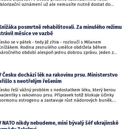
Valorizační oznámení už ale nemusíte nutně dostat do
schránky. Pokud ho člověk chce mít na papíře, může si o něj
požádat.
Knížáka posmrtně rehabilitovali. Za minulého režimu
strávil měsíce ve vazbě
Česko se v pátek - tedy již zítra - rozloučí s Milanem
Knížákem. Rodina zesnulého umělce obdržela během
náročného období alespoň jednu dobrou zprávu. Jeden z
pražských obvodních soudů Knížáka definitivně rehabilitoval
za vazební stíhání v dobách komunistického režimu.
V Česku dochází lék na rakovinu prsu. Ministerstvo
přišlo s neotřelým řešením
Česko řeší vážný problém s nedostatkem léku, který berou
pacientky s rakovinou prsu. Přípravek totiž blokuje účinky
hormonu estrogenu a zastavuje růst nádorových buněk.
Pomoci má zvláštní léčebný program, který připravilo
ministerstvo zdravotnictví.
V NATO nikdy nebudeme, míní bývalý šéf ukrajinské