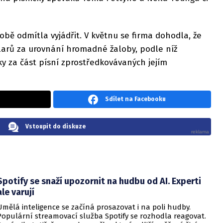
obě odmítla vyjádřit. V květnu se firma dohodla, že
larů za urovnání hromadné žaloby, podle níž
y za část písní zprostředkovávaných jejím
Sdílet na Facebooku
Vstoupit do diskuze
Spotify se snaží upozornit na hudbu od AI. Experti
ale varují
Umělá inteligence se začíná prosazovat i na poli hudby.
Populární streamovací služba Spotify se rozhodla reagovat.