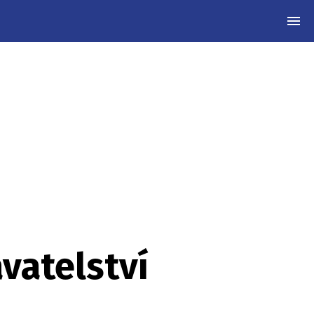
MEN
avatelství