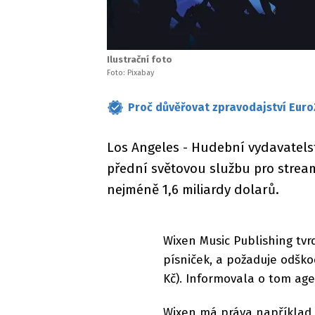
Ilustrační foto
Foto: Pixabay
Proč důvěřovat zpravodajství Euro
Los Angeles - Hudební vydavatels
přední světovou službu pro strea
nejméně 1,6 miliardy dolarů.
Wixen Music Publishing tvrd
písniček, a požaduje odško
Kč). Informovala o tom age
Wixen má práva například 