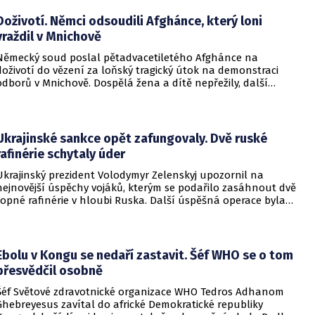
Doživotí. Němci odsoudili Afghánce, který loni
vraždil v Mnichově
Německý soud poslal pětadvacetiletého Afghánce na
doživotí do vězení za loňský tragický útok na demonstraci
odborů v Mnichově. Dospělá žena a dítě nepřežily, další
desítky lidí utrpěli zranění. O soudním rozhodnutí
informovala DW.
Ukrajinské sankce opět zafungovaly. Dvě ruské
rafinérie schytaly úder
Ukrajinský prezident Volodymyr Zelenskyj upozornil na
nejnovější úspěchy vojáků, kterým se podařilo zasáhnout dvě
ropné rafinérie v hloubi Ruska. Další úspěšná operace byla
provedena v Černém moři.
Ebolu v Kongu se nedaří zastavit. Šéf WHO se o tom
přesvědčil osobně
Šéf Světové zdravotnické organizace WHO Tedros Adhanom
Ghebreyesus zavítal do africké Demokratické republiky