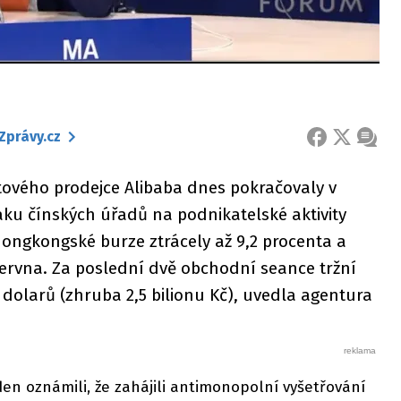
Zprávy.cz
FACEBOOK
X
ZPRÁ
tového prodejce Alibaba dnes pokračovaly v
aku čínských úřadů na podnikatelské aktivity
hongkongské burze ztrácely až 9,2 procenta a
června. Za poslední dvě obchodní seance tržní
 dolarů (zhruba 2,5 bilionu Kč), uvedla agentura
den oznámili, že zahájili antimonopolní vyšetřování