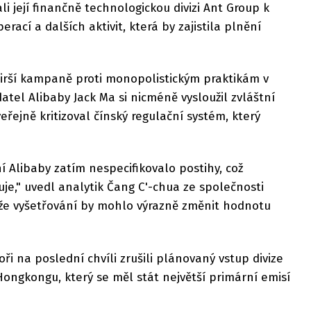
li její finančně technologickou divizi Ant Group k
rací a dalších aktivit, která by zajistila plnění
širší kampaně proti monopolistickým praktikám v
atel Alibaby Jack Ma si nicméně vysloužil zvláštní
řejně kritizoval čínský regulační systém, který
 Alibaby zatím nespecifikovalo postihy, což
je," uvedl analytik Čang C'-chua ze společnosti
, že vyšetřování by mohlo výrazně změnit hodnotu
oři na poslední chvíli zrušili plánovaný vstup divize
Hongkongu, který se měl stát největší primární emisí