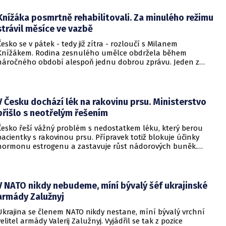
Knížáka posmrtně rehabilitovali. Za minulého režimu
strávil měsíce ve vazbě
Česko se v pátek - tedy již zítra - rozloučí s Milanem
Knížákem. Rodina zesnulého umělce obdržela během
náročného období alespoň jednu dobrou zprávu. Jeden z
pražských obvodních soudů Knížáka definitivně rehabilitoval
za vazební stíhání v dobách komunistického režimu.
V Česku dochází lék na rakovinu prsu. Ministerstvo
přišlo s neotřelým řešením
Česko řeší vážný problém s nedostatkem léku, který berou
pacientky s rakovinou prsu. Přípravek totiž blokuje účinky
hormonu estrogenu a zastavuje růst nádorových buněk.
Pomoci má zvláštní léčebný program, který připravilo
ministerstvo zdravotnictví.
V NATO nikdy nebudeme, míní bývalý šéf ukrajinské
armády Zalužnyj
Ukrajina se členem NATO nikdy nestane, míní bývalý vrchní
velitel armády Valerij Zalužnyj. Vyjádřil se tak z pozice