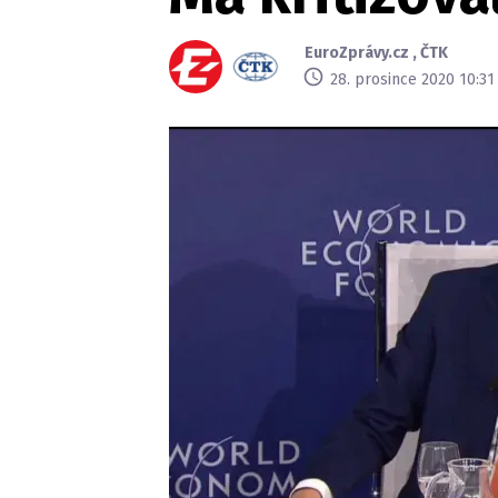
EuroZprávy.cz
,
ČTK
28. prosince 2020 10:31