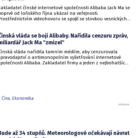
Zakladatel čínské internetové společnosti Alibaba Jack Ma se
poprvé od loňského října ukázal na veřejnosti.
Prostřednictvím videohovoru se spojil se stovkou vesnických
učitelů v Číně, uvedla dnes agentura Reuters. V médiích se
spekulovalo, že manažer upadl v nemilost politických špiček
Čínská vláda se bojí Alibaby. Nařídila cenzuru zpráv,
po svých kritických poznámkách k čínskému regulačnímu
systému.
miliardář Jack Ma "zmizel"
Čínská vláda nařídila tamním médiím, aby cenzurovala
zpravodajství o antimonopolním vyšetřování internetové
společnosti Alibaba. Zakladatel firmy a jeden z nejbohatších
Číňanů Jack Ma zmizel před dvěma měsíci z očí veřejnosti,
když předtím kritizoval čínský regulační systém. Ten podle
něj brzdí inovace.
,
Čína
,
Ekonomika
Bude až 34 stupňů. Meteorologové očekávají návrat