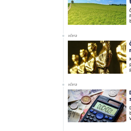
včera
včera