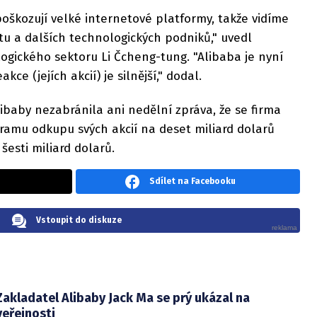
oškozují velké internetové platformy, takže vidíme
tu a dalších technologických podniků," uvedl
ogického sektoru Li Čcheng-tung. "Alibaba je nyní
kce (jejích akcií) je silnější," dodal.
baby nezabránila ani nedělní zpráva, že se firma
ramu odkupu svých akcií na deset miliard dolarů
 šesti miliard dolarů.
Sdílet na Facebooku
Vstoupit do diskuze
Zakladatel Alibaby Jack Ma se prý ukázal na
veřejnosti