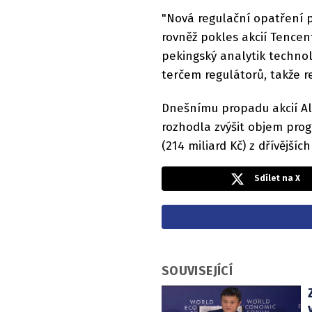
"Nová regulační opatření p
rovněž pokles akcií Tencen
pekingský analytik technol
terčem regulátorů, takže rea
Dnešnímu propadu akcií Ali
rozhodla zvýšit objem prog
(214 miliard Kč) z dřívějších
Sdílet na X
SOUVISEJÍCÍ