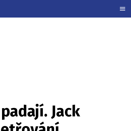
MEN
padají. Jack
šetřování