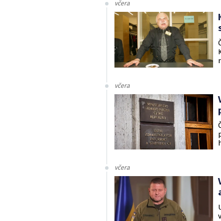
včera
včera
včera