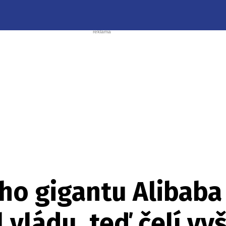
ho gigantu Alibaba 
l vládu, teď čelí vy