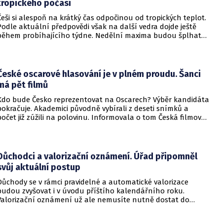
tropického počasí
Češi si alespoň na krátký čas odpočinou od tropických teplot.
Podle aktuální předpovědi však na další vedra dojde ještě
během probíhajícího týdne. Nedělní maxima budou šplhat
výrazně přes 30 stupňů.
České oscarové hlasování je v plném proudu. Šanci
má pět filmů
Kdo bude Česko reprezentovat na Oscarech? Výběr kandidáta
pokračuje. Akademici původně vybírali z deseti snímků a
počet již zúžili na polovinu. Informovala o tom Česká filmová
a televizní akademie.
Důchodci a valorizační oznámení. Úřad připomněl
svůj aktuální postup
Důchody se v rámci pravidelné a automatické valorizace
budou zvyšovat i v úvodu příštího kalendářního roku.
Valorizační oznámení už ale nemusíte nutně dostat do
schránky. Pokud ho člověk chce mít na papíře, může si o něj
požádat.