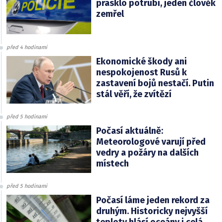
prasklo potrubí, jeden člověk
zemřel
před 4 hodinami
Ekonomické škody ani
nespokojenost Rusů k
zastavení bojů nestačí. Putin
stál věří, že zvítězí
před 5 hodinami
Počasí aktuálně:
Meteorologové varují před
vedry a požáry na dalších
místech
před 5 hodinami
Počasí láme jeden rekord za
druhým. Historicky nejvyšší