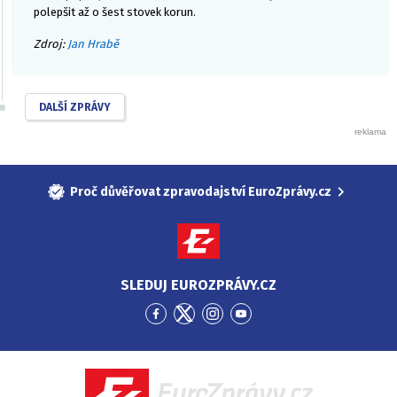
polepšit až o šest stovek korun.
Zdroj:
Jan Hrabě
DALŠÍ ZPRÁVY
Proč důvěřovat zpravodajství EuroZprávy.cz
SLEDUJ EUROZPRÁVY.CZ
Přejít
Přejít
Přejít
Přejít
na
na
na
na
Facebook
Twitter
Instagram
YouTube
EuroZprávy.cz