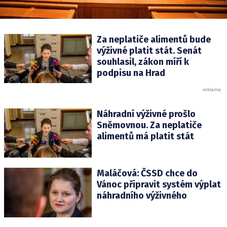
Za neplatiče alimentů bude
výživné platit stát. Senát
souhlasil, zákon míří k
podpisu na Hrad
Náhradní výživné prošlo
Sněmovnou. Za neplatiče
alimentů má platit stát
Maláčová: ČSSD chce do
Vánoc připravit systém výplat
náhradního výživného