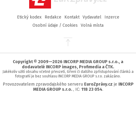
Etický kodex
Redakce
Kontakt
Vydavatel
Inzerce
Osobní údaje / Cookies
Volná místa
Přejít
na
začátek
stránky
Copyright © 2009—2026 INCORP MEDIA GROUP s.r.o., a
dodavatelé INCORP images, Profimedia a ČTK.
Jakékoliv užití obsahu včetně převzetí, šíření či dalšího zpřístupňování článků a
fotografií je bez souhlasu INCORP MEDIA GROUP s.r.o. zakázáno.
Provozovatelem zpravodajského serveru
EuroZprávy.cz
je
INCORP
MEDIA GROUP s.r.o.
, IC:
118 23 054
.