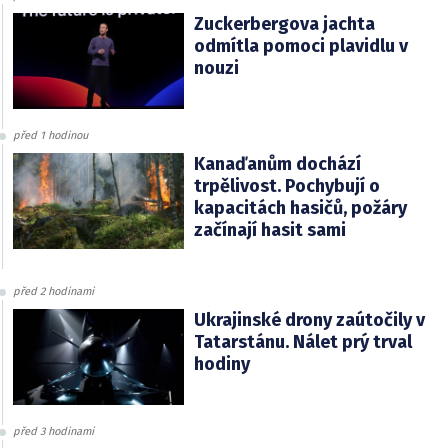
Zuckerbergova jachta
odmítla pomoci plavidlu v
nouzi
před 1 hodinou
Kanaďanům dochází
trpělivost. Pochybují o
kapacitách hasičů, požáry
začínají hasit sami
před 2 hodinami
Ukrajinské drony zaútočily v
Tatarstánu. Nálet prý trval
hodiny
před 3 hodinami