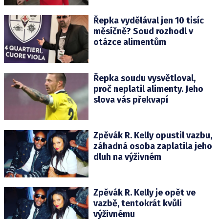
Řepka vydělával jen 10 tisíc
měsíčně? Soud rozhodl v
otázce alimentům
Řepka soudu vysvětloval,
proč neplatil alimenty. Jeho
slova vás překvapí
Zpěvák R. Kelly opustil vazbu,
záhadná osoba zaplatila jeho
dluh na výživném
Zpěvák R. Kelly je opět ve
vazbě, tentokrát kvůli
výživnému