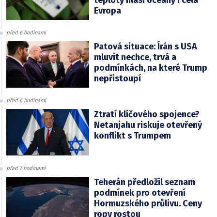
teploty hlásí oceány i celá
Evropa
před 6 hodinami
Patová situace: Írán s USA
mluvit nechce, trvá a
podmínkách, na které Trump
nepřistoupí
před 6 hodinami
Ztratí klíčového spojence?
Netanjahu riskuje otevřený
konflikt s Trumpem
před 7 hodinami
Teherán předložil seznam
podmínek pro otevření
Hormuzského průlivu. Ceny
ropy rostou