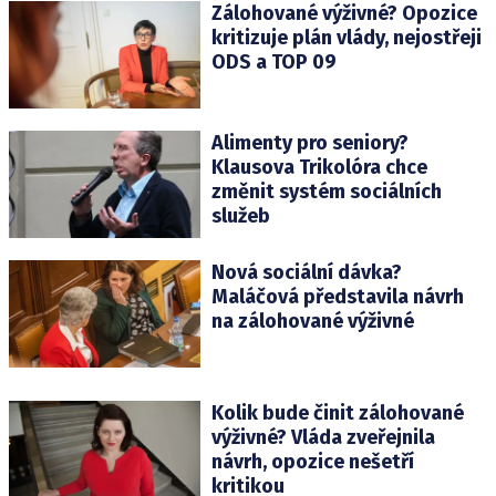
Zálohované výživné? Opozice
kritizuje plán vlády, nejostřeji
ODS a TOP 09
Alimenty pro seniory?
Klausova Trikolóra chce
změnit systém sociálních
služeb
Nová sociální dávka?
Maláčová představila návrh
na zálohované výživné
Kolik bude činit zálohované
výživné? Vláda zveřejnila
návrh, opozice nešetří
kritikou