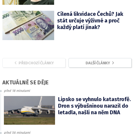
Cílená likvidace Čechů? Jak
stát určuje výživné a proč
každý platí jinak?
PŘEDCHOZÍ ČLÁNKY
DALŠÍ ČLÁNKY
AKTUÁLNĚ SE DĚJE
před 18 minutami
Lipsko se vyhnulo katastrofě.
Dron s výbušninou narazil do
letadla, našli na něm DNA
před 56 minutami