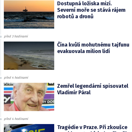
Dostupná ložiska mizí.
Severní moře se stává rájem
robotů a dronů
před 3 hodinami
Čína kvůli mohutnému tajfunu
evakuovala milion lidí
před 4 hodinami
Zemřel legendární spisovatel
Vladimír Páral
před 4 hodinami
Tragédie v Praze. Při zkoušce