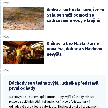
včera
Vedra a sucho dál sužují zemi.
Stát se snaží pomoci se
zadržováním vody v krajině
včera
Knihovna bez Havla. Začne
nová éra, dohoda s Havlovou
nevyšla
včera
Důchody se v lednu zvýší. Juchelka představil
první odhady
Na Nový rok se lidem opět automaticky zvýší důchody. Ministr
práce a sociálních věcí Aleš Juchelka (ANO) představil první
odhady výše pravidelné valorizace. Důchodci by si od ledna mohli