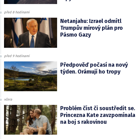
před 8 hodinami
Netanjahu: Izrael odmítl
Trumpův mírový plán pro
Pásmo Gazy
před 9 hodinami
Předpověď počasí na nový
týden. Orámují ho tropy
včera
Problém číst či soustředit se.
Princezna Kate zavzpomínala
na boj s rakovinou