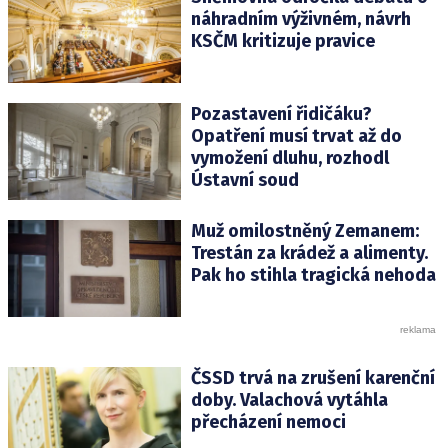
náhradním výživném, návrh
KSČM kritizuje pravice
Pozastavení řidičáku?
Opatření musí trvat až do
vymožení dluhu, rozhodl
Ústavní soud
Muž omilostněný Zemanem:
Trestán za krádež a alimenty.
Pak ho stihla tragická nehoda
ČSSD trvá na zrušení karenční
doby. Valachová vytáhla
přecházení nemoci