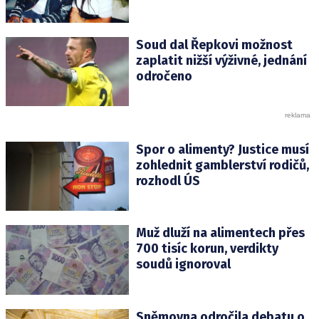
Soud dal Řepkovi možnost
zaplatit nižší výživné, jednání
odročeno
Spor o alimenty? Justice musí
zohlednit gamblerství rodičů,
rozhodl ÚS
Muž dluží na alimentech přes
700 tisíc korun, verdikty
soudů ignoroval
Sněmovna odročila debatu o