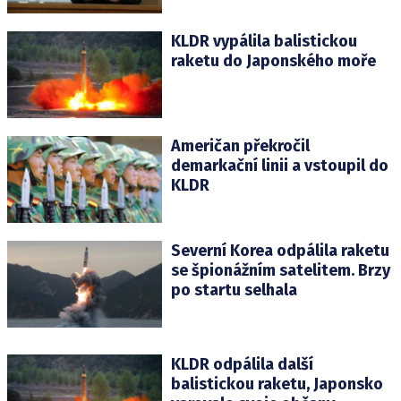
KLDR vypálila balistickou
raketu do Japonského moře
Američan překročil
demarkační linii a vstoupil do
KLDR
Severní Korea odpálila raketu
se špionážním satelitem. Brzy
po startu selhala
KLDR odpálila další
balistickou raketu, Japonsko