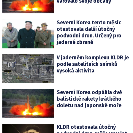
varovalo svoje občany
Severní Korea tento měsíc
otestovala další útočný
podvodní dron. Určený pro
jaderné zbraně
V jaderném komplexu KLDR je
podle satelitních snímků
vysoká aktivita
Severní Korea odpálila dvě
balistické rakety krátkého
doletu nad Japonské moře
KLDR otestovala útočný