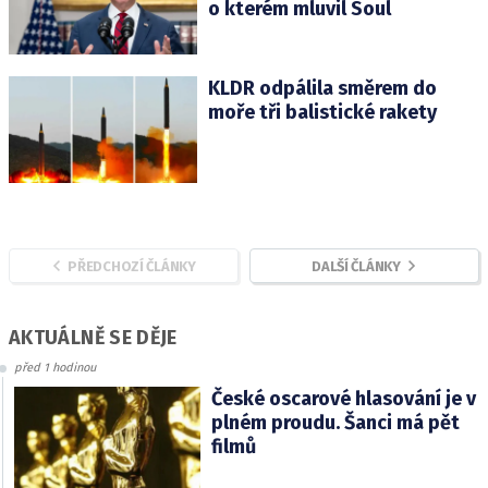
o kterém mluvil Soul
KLDR odpálila směrem do
moře tři balistické rakety
PŘEDCHOZÍ ČLÁNKY
DALŠÍ ČLÁNKY
AKTUÁLNĚ SE DĚJE
před 1 hodinou
České oscarové hlasování je v
plném proudu. Šanci má pět
filmů