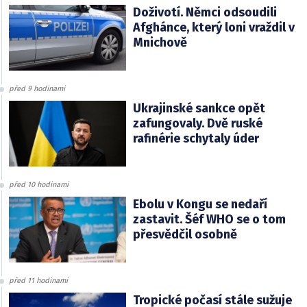
Doživotí. Němci odsoudili
Afghánce, který loni vraždil v
Mnichově
před 9 hodinami
Ukrajinské sankce opět
zafungovaly. Dvě ruské
rafinérie schytaly úder
před 10 hodinami
Ebolu v Kongu se nedaří
zastavit. Šéf WHO se o tom
přesvědčil osobně
před 11 hodinami
Tropické počasí stále sužuje