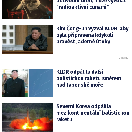
podvodní dron, může vyvolat
"radioaktivní cunami"
Kim Čong-un vyzval KLDR, aby
byla připravena kdykoli
provést jaderné útoky
KLDR odpálila další
balistickou raketu směrem
nad Japonské moře
Severní Korea odpálila
mezikontinentální balistickou
raketu