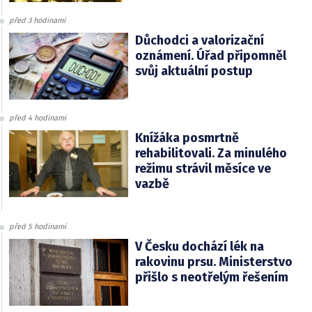
před 3 hodinami
Důchodci a valorizační
oznámení. Úřad připomněl
svůj aktuální postup
před 4 hodinami
Knížáka posmrtně
rehabilitovali. Za minulého
režimu strávil měsíce ve
vazbě
před 5 hodinami
V Česku dochází lék na
rakovinu prsu. Ministerstvo
přišlo s neotřelým řešením