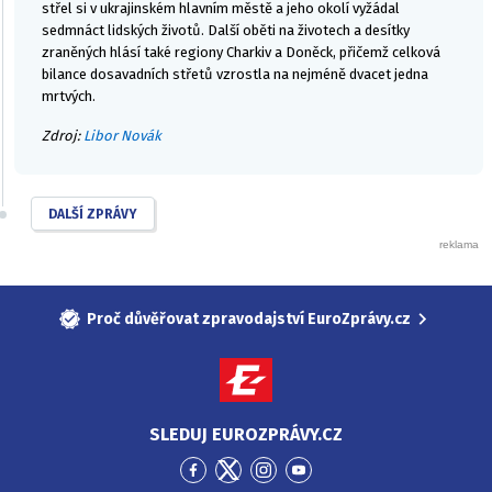
střel si v ukrajinském hlavním městě a jeho okolí vyžádal
sedmnáct lidských životů. Další oběti na životech a desítky
zraněných hlásí také regiony Charkiv a Doněck, přičemž celková
bilance dosavadních střetů vzrostla na nejméně dvacet jedna
mrtvých.
Zdroj:
Libor Novák
DALŠÍ ZPRÁVY
Proč důvěřovat zpravodajství EuroZprávy.cz
SLEDUJ EUROZPRÁVY.CZ
Přejít
Přejít
Přejít
Přejít