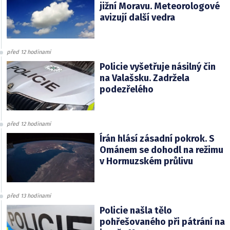
jižní Moravu. Meteorologové
avizují další vedra
před 12 hodinami
Policie vyšetřuje násilný čin
na Valašsku. Zadržela
podezřelého
před 12 hodinami
Írán hlásí zásadní pokrok. S
Ománem se dohodl na režimu
v Hormuzském průlivu
před 13 hodinami
Policie našla tělo
pohřešovaného při pátrání na