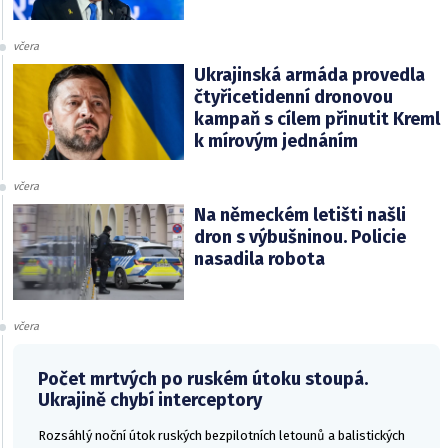
včera
Ukrajinská armáda provedla
čtyřicetidenní dronovou
kampaň s cílem přinutit Kreml
k mírovým jednáním
včera
Na německém letišti našli
dron s výbušninou. Policie
nasadila robota
včera
Počet mrtvých po ruském útoku stoupá.
Ukrajině chybí interceptory
Rozsáhlý noční útok ruských bezpilotních letounů a balistických