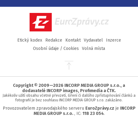
na
na
na
na
Facebook
Twitter
Instagram
YouTube
EuroZprávy.cz
Etický kodex
Redakce
Kontakt
Vydavatel
Inzerce
Osobní údaje / Cookies
Volná místa
Přejít
na
začátek
stránky
Copyright © 2009—2026 INCORP MEDIA GROUP s.r.o., a
dodavatelé INCORP images, Profimedia a ČTK.
Jakékoliv užití obsahu včetně převzetí, šíření či dalšího zpřístupňování článků a
fotografií je bez souhlasu INCORP MEDIA GROUP s.r.o. zakázáno.
Provozovatelem zpravodajského serveru
EuroZprávy.cz
je
INCORP
MEDIA GROUP s.r.o.
, IC:
118 23 054
.