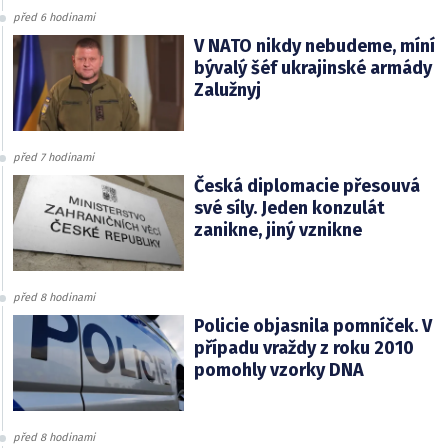
před 6 hodinami
V NATO nikdy nebudeme, míní
bývalý šéf ukrajinské armády
Zalužnyj
před 7 hodinami
Česká diplomacie přesouvá
své síly. Jeden konzulát
zanikne, jiný vznikne
před 8 hodinami
Policie objasnila pomníček. V
případu vraždy z roku 2010
pomohly vzorky DNA
před 8 hodinami