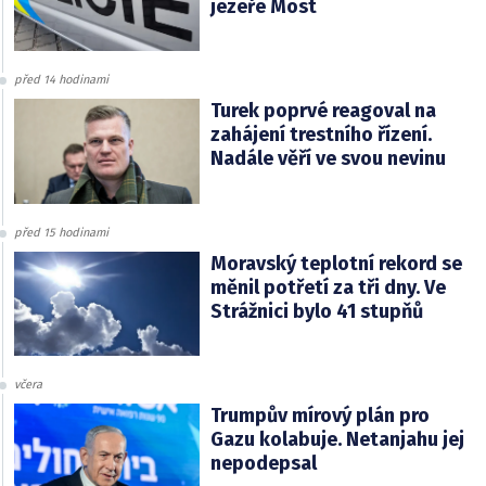
jezeře Most
před 14 hodinami
Turek poprvé reagoval na
zahájení trestního řízení.
Nadále věří ve svou nevinu
před 15 hodinami
Moravský teplotní rekord se
měnil potřetí za tři dny. Ve
Strážnici bylo 41 stupňů
včera
Trumpův mírový plán pro
Gazu kolabuje. Netanjahu jej
nepodepsal