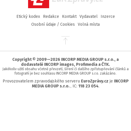
Etický kodex
Redakce
Kontakt
Vydavatel
Inzerce
Osobní údaje / Cookies
Volná místa
Přejít
na
začátek
stránky
Copyright © 2009—2026 INCORP MEDIA GROUP s.r.o., a
dodavatelé INCORP images, Profimedia a ČTK.
Jakékoliv užití obsahu včetně převzetí, šíření či dalšího zpřístupňování článků a
fotografií je bez souhlasu INCORP MEDIA GROUP s.r.o. zakázáno.
Provozovatelem zpravodajského serveru
EuroZprávy.cz
je
INCORP
MEDIA GROUP s.r.o.
, IC:
118 23 054
.