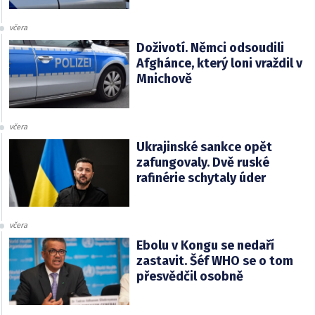
včera
Doživotí. Němci odsoudili
Afghánce, který loni vraždil v
Mnichově
včera
Ukrajinské sankce opět
zafungovaly. Dvě ruské
rafinérie schytaly úder
včera
Ebolu v Kongu se nedaří
zastavit. Šéf WHO se o tom
přesvědčil osobně