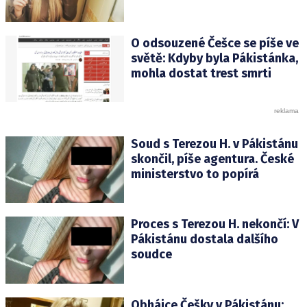
O odsouzené Češce se píše ve
světě: Kdyby byla Pákistánka,
mohla dostat trest smrti
Soud s Terezou H. v Pákistánu
skončil, píše agentura. České
ministerstvo to popírá
Proces s Terezou H. nekončí: V
Pákistánu dostala dalšího
soudce
Obhájce Češky v Pákistánu: