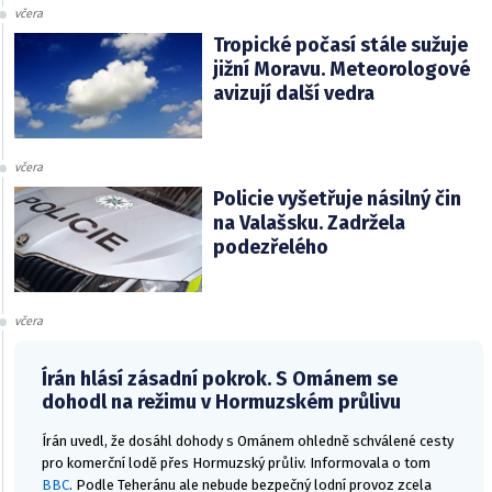
včera
Tropické počasí stále sužuje
jižní Moravu. Meteorologové
avizují další vedra
včera
Policie vyšetřuje násilný čin
na Valašsku. Zadržela
podezřelého
včera
Írán hlásí zásadní pokrok. S Ománem se
dohodl na režimu v Hormuzském průlivu
Írán uvedl, že dosáhl dohody s Ománem ohledně schválené cesty
pro komerční lodě přes Hormuzský průliv. Informovala o tom
BBC
. Podle Teheránu ale nebude bezpečný lodní provoz zcela