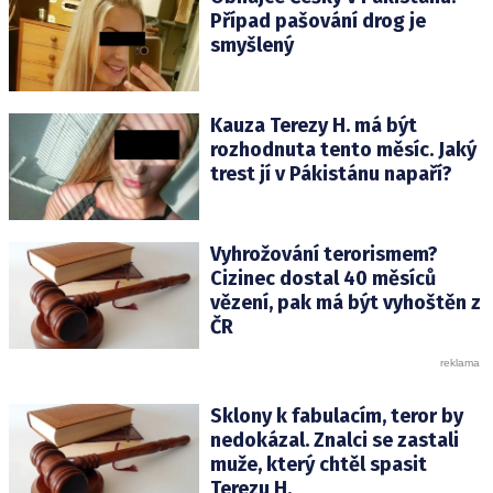
Případ pašování drog je
smyšlený
Kauza Terezy H. má být
rozhodnuta tento měsíc. Jaký
trest jí v Pákistánu napaří?
Vyhrožování terorismem?
Cizinec dostal 40 měsíců
vězení, pak má být vyhoštěn z
ČR
Sklony k fabulacím, teror by
nedokázal. Znalci se zastali
muže, který chtěl spasit
Terezu H.