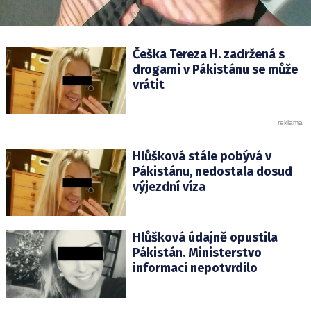
Češka Tereza H. zadržená s
drogami v Pákistánu se může
vrátit
Hlůšková stále pobývá v
Pákistánu, nedostala dosud
výjezdní víza
Hlůšková údajně opustila
Pákistán. Ministerstvo
informaci nepotvrdilo