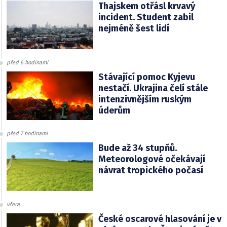
Thajskem otřásl krvavý
incident. Student zabil
nejméně šest lidí
před 6 hodinami
Stávající pomoc Kyjevu
nestačí. Ukrajina čelí stále
intenzivnějším ruským
úderům
před 7 hodinami
Bude až 34 stupňů.
Meteorologové očekávají
návrat tropického počasí
včera
České oscarové hlasování je v