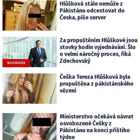
Hlůšková stále nemůže z
Pákistánu odcestovat do
Česka, píše server
Za propuštěním Hlůškové jsou
stovky hodin vyjednávání. Šlo
o velmi náročný proces, říká
Zdechovský
ROZHOVOR
Češka Tereza Hlůšková byla
propuštěna z pákistánského
vězení
Ministerstvo očekává návrat
osvobozené Češky z
Pákistánu na konci příštího
týdne