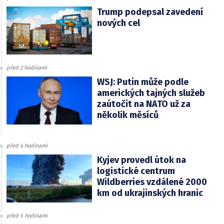
Trump podepsal zavedení
nových cel
před 2 hodinami
WSJ: Putin může podle
amerických tajných služeb
zaútočit na NATO už za
několik měsíců
před 4 hodinami
Kyjev provedl útok na
logistické centrum
Wildberries vzdálené 2000
km od ukrajinských hranic
před 5 hodinami