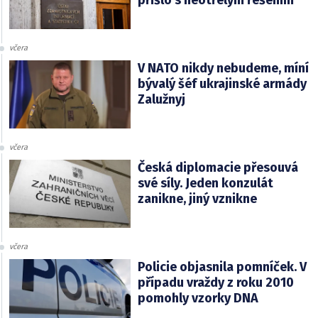
přišlo s neotřelým řešením
včera
V NATO nikdy nebudeme, míní
bývalý šéf ukrajinské armády
Zalužnyj
včera
Česká diplomacie přesouvá
své síly. Jeden konzulát
zanikne, jiný vznikne
včera
Policie objasnila pomníček. V
případu vraždy z roku 2010
pomohly vzorky DNA