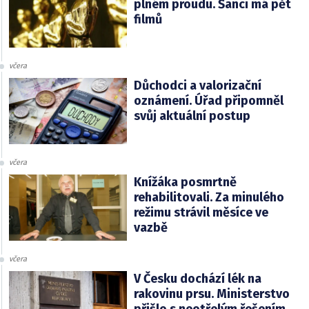
plném proudu. Šanci má pět
filmů
včera
Důchodci a valorizační
oznámení. Úřad připomněl
svůj aktuální postup
včera
Knížáka posmrtně
rehabilitovali. Za minulého
režimu strávil měsíce ve
vazbě
včera
V Česku dochází lék na
rakovinu prsu. Ministerstvo