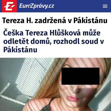
MEN
Tereza H. zadržená v Pákistánu
Češka Tereza Hlůšková může
odletět domů, rozhodl soud v
Pákistánu