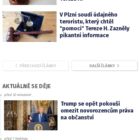
V Plzni soudí údajného
teroristu, který chtěl
"pomoci" Tereze H. Zazněly
pikantní informace
PŘEDCHOZÍ ČLÁNKY
DALŠÍ ČLÁNKY
AKTUÁLNĚ SE DĚJE
před 32 minutami
Trump se opět pokouší
omezit novorozencům práva
na občanství
před 1 hodinou