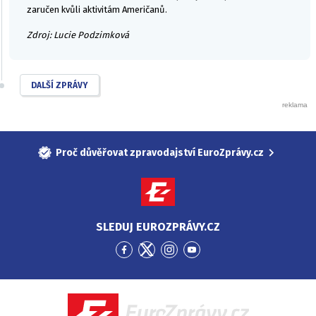
zaručen kvůli aktivitám Američanů.
Zdroj: Lucie Podzimková
DALŠÍ ZPRÁVY
Proč důvěřovat zpravodajství EuroZprávy.cz
SLEDUJ EUROZPRÁVY.CZ
Přejít
Přejít
Přejít
Přejít
na
na
na
na
Facebook
Twitter
Instagram
YouTube
EuroZprávy.cz