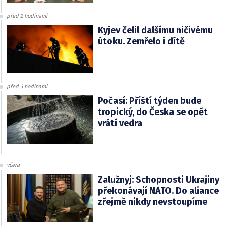
před 2 hodinami
Kyjev čelil dalšímu ničivému
útoku. Zemřelo i dítě
před 3 hodinami
Počasí: Příští týden bude
tropický, do Česka se opět
vrátí vedra
včera
Zalužnyj: Schopnosti Ukrajiny
překonávají NATO. Do aliance
zřejmě nikdy nevstoupíme