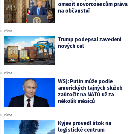
omezit novorozencům práva
na občanství
včera
Trump podepsal zavedení
nových cel
včera
WSJ: Putin může podle
amerických tajných služeb
zaútočit na NATO už za
několik měsíců
včera
Kyjev provedl útok na
logistické centrum