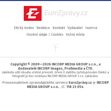
Facebook
Twitter
Instagram
YouTube
EuroZprávy.cz
Etický kodex
Redakce
Kontakt
Vydavatel
Inzerce
Osobní údaje / Cookies
Volná místa
Přejít
na
začátek
stránky
Copyright © 2009—2026 INCORP MEDIA GROUP s.r.o., a
dodavatelé INCORP images, Profimedia a ČTK.
Jakékoliv užití obsahu včetně převzetí, šíření či dalšího zpřístupňování článků a
fotografií je bez souhlasu INCORP MEDIA GROUP s.r.o. zakázáno.
Provozovatelem zpravodajského serveru
EuroZprávy.cz
je
INCORP
MEDIA GROUP s.r.o.
, IC:
118 23 054
.