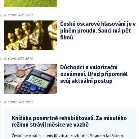
6. srpna 2026 22:01
České oscarové hlasování je v
plném proudu. Šanci má pět
filmů
6. srpna 2026 20:10
Důchodci a valorizační
oznámení. Úřad připomněl
svůj aktuální postup
6. srpna 2026 18:56
Knížáka posmrtně rehabilitovali. Za minulého
režimu strávil měsíce ve vazbě
Česko se v pátek - tedy již zítra - rozloučí s Milanem Knížákem.