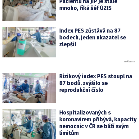
Pacientů na JIP je stále
mnoho, říká šéf ÚZIS
Index PES zůstává na 87
bodech, jeden ukazatel se
zlepšil
Rizikový index PES stoupl na
87 bodů, zvýšilo se
reprodukční číslo
Hospitalizovaných s
koronavirem přibývá, kapacity
nemocnic v ČR se blíží svým
limitům