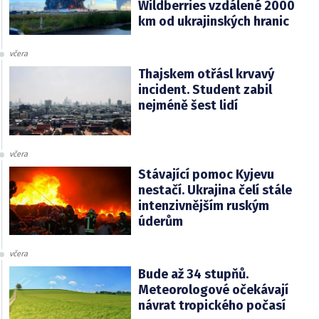
Wildberries vzdálené 2000
km od ukrajinských hranic
včera
Thajskem otřásl krvavý
incident. Student zabil
nejméně šest lidí
včera
Stávající pomoc Kyjevu
nestačí. Ukrajina čelí stále
intenzivnějším ruským
úderům
včera
Bude až 34 stupňů.
Meteorologové očekávají
návrat tropického počasí