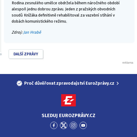
Rodina zesnulého umělce obdržela během náročného období
alespoň jednu dobrou zprávu. Jeden z pražských obvodních
soudů Knížáka definitivně rehabilitoval za vazební stíhání v
dobách komunistického režimu.
Zdroj:
Jan Hrabě
DALŠÍ ZPRÁVY
Proč důvěřovat zpravodajství EuroZprávy.cz
SLEDUJ EUROZPRÁVY.CZ
Přejít
Přejít
Přejít
Přejít
na
na
na
na