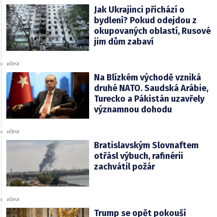
Jak Ukrajinci přichází o
bydlení? Pokud odejdou z
okupovaných oblastí, Rusové
jim dům zabaví
včera
Na Blízkém východě vzniká
druhé NATO. Saudská Arábie,
Turecko a Pákistán uzavřely
významnou dohodu
včera
Bratislavským Slovnaftem
otřásl výbuch, rafinérii
zachvátil požár
včera
Trump se opět pokouší