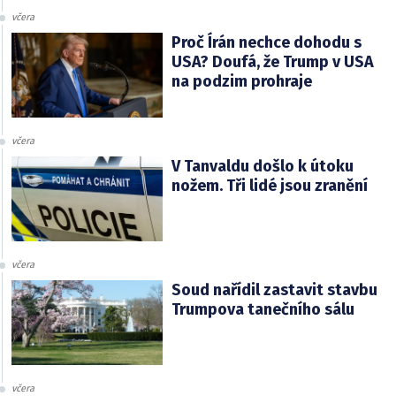
včera
Proč Írán nechce dohodu s
USA? Doufá, že Trump v USA
na podzim prohraje
včera
V Tanvaldu došlo k útoku
nožem. Tři lidé jsou zranění
včera
Soud nařídil zastavit stavbu
Trumpova tanečního sálu
včera