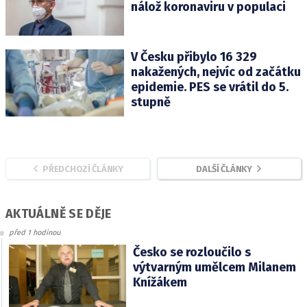
nálož koronaviru v populaci
V Česku přibylo 16 329
nakažených, nejvíc od začátku
epidemie. PES se vrátil do 5.
stupně
PŘEDCHOZÍ ČLÁNKY
DALŠÍ ČLÁNKY
AKTUÁLNĚ SE DĚJE
před 1 hodinou
Česko se rozloučilo s
výtvarným umělcem Milanem
Knížákem