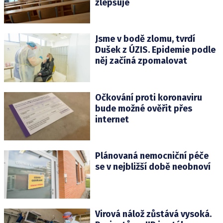
zlepšuje
Jsme v bodě zlomu, tvrdí
Dušek z ÚZIS. Epidemie podle
něj začíná zpomalovat
Očkování proti koronaviru
bude možné ověřit přes
internet
Plánovaná nemocniční péče
se v nejbližší době neobnoví
Virová nálož zůstává vysoká.