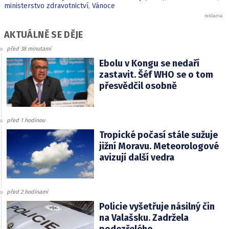
ministerstvo zdravotnictví
,
Vánoce
AKTUÁLNĚ SE DĚJE
před 38 minutami
Ebolu v Kongu se nedaří
zastavit. Šéf WHO se o tom
přesvědčil osobně
před 1 hodinou
Tropické počasí stále sužuje
jižní Moravu. Meteorologové
avizují další vedra
před 2 hodinami
Policie vyšetřuje násilný čin
na Valašsku. Zadržela