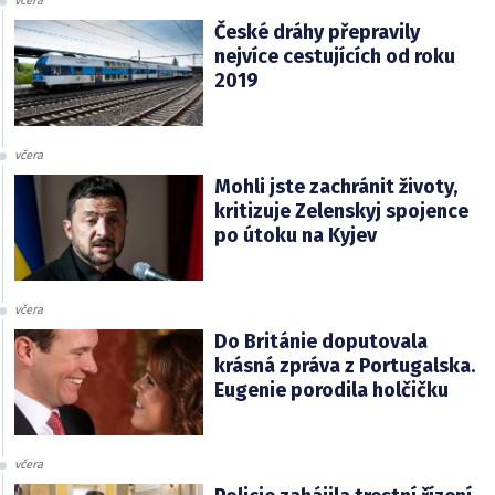
včera
České dráhy přepravily
nejvíce cestujících od roku
2019
včera
Mohli jste zachránit životy,
kritizuje Zelenskyj spojence
po útoku na Kyjev
včera
Do Británie doputovala
krásná zpráva z Portugalska.
Eugenie porodila holčičku
včera