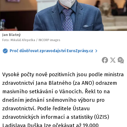
Jan Blatný
Foto: Mikuláš Křepelka / INCORP images
Proč důvěřovat zpravodajství EuroZprávy.cz
FACEBOOK
X
ZPR
Vysoké počty nově pozitivních jsou podle ministra
zdravotnictví Jana Blatného (za ANO) odrazem
masivního setkávání o Vánocích. Řekl to na
dnešním jednání sněmovního výboru pro
zdravotnictví. Podle ředitele Ústavu
zdravotnických informací a statistiky (ÚZIS)
Ladislava Duška lze očekávat až 19.000