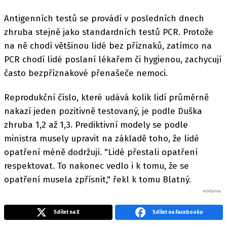
Antigenních testů se provádí v posledních dnech
zhruba stejně jako standardních testů PCR. Protože
na ně chodí většinou lidé bez příznaků, zatímco na
PCR chodí lidé poslaní lékařem či hygienou, zachycují
často bezpříznakové přenašeče nemoci.
Reprodukční číslo, které udává kolik lidí průměrně
nakazí jeden pozitivně testovaný, je podle Duška
zhruba 1,2 až 1,3. Prediktivní modely se podle
ministra musely upravit na základě toho, že lidé
opatření méně dodržují. "Lidé přestali opatření
respektovat. To nakonec vedlo i k tomu, že se
opatření musela zpřísnit," řekl k tomu Blatný.
Sdílet na X
Sdílet na Facebooku