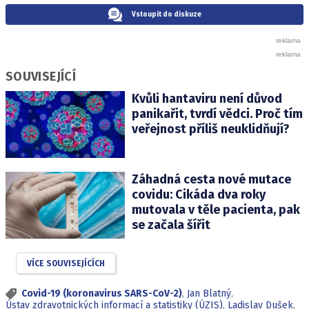
Vstoupit do diskuze
SOUVISEJÍCÍ
Kvůli hantaviru není důvod
panikařit, tvrdí vědci. Proč tím
veřejnost příliš neuklidňují?
Záhadná cesta nové mutace
covidu: Cikáda dva roky
mutovala v těle pacienta, pak
se začala šířit
VÍCE SOUVISEJÍCÍCH
Covid-19 (koronavirus SARS-CoV-2)
,
Jan Blatný
,
Ústav zdravotnických informací a statistiky (ÚZIS)
,
Ladislav Dušek
,