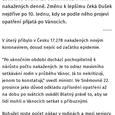
nakažených denně. Změnu k lepšímu čeká Dušek
nejdříve po 10. lednu, kdy se podle něho projeví
opatření přijatá po Vánocích.
V úterý přibylo v Česku 17.278 nakažených novým
koronavirem, dosud nejvíc od začátku epidemie.
"Po vánočním období dochází pochopitelně k
nárůstu počtu nakažených. Je to odraz masivního
setkávání rodin v průběhu Vánoc. Já to nekritizuji,
jenom to konstatuji," uvedl ministr. Ve Sněmovně 22.
prosince jako důvod odkladu zpřísnění opatření až
na dobu po svátcích uváděl Blatný právě to, aby se
lidí mohli o Vánocích setkat s příbuznými.
Bohužel roste počet nákaz v rodinách a mezi seniory.