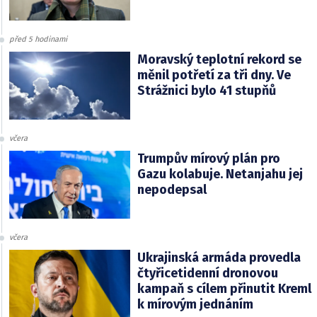
před 5 hodinami
Moravský teplotní rekord se
měnil potřetí za tři dny. Ve
Strážnici bylo 41 stupňů
včera
Trumpův mírový plán pro
Gazu kolabuje. Netanjahu jej
nepodepsal
včera
Ukrajinská armáda provedla
čtyřicetidenní dronovou
kampaň s cílem přinutit Kreml
k mírovým jednáním