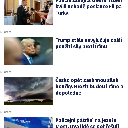
Policie zahájila trestní řízení
kvůli nehodě poslance Filipa
Turka
včera
Trump stále nevylučuje další
použití síly proti Íránu
včera
Česko opět zasáhnou silné
bouřky. Hrozit budou i ráno a
dopoledne
včera
Policejní pátrání na jezeře
Most. Dva lidé se pohřešují