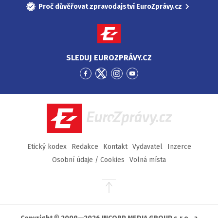
Proč důvěřovat zpravodajství EuroZprávy.cz
SLEDUJ EUROZPRÁVY.CZ
Přejít
Přejít
Přejít
Přejít
na
na
na
na
Facebook
Twitter
Instagram
YouTube
EuroZprávy.cz
Etický kodex
Redakce
Kontakt
Vydavatel
Inzerce
Osobní údaje / Cookies
Volná místa
Přejít
na
začátek
stránky