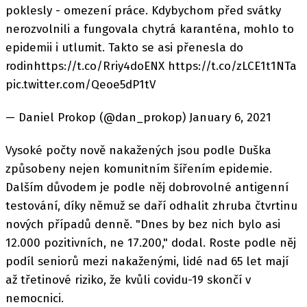
poklesly - omezení práce. Kdybychom před svátky
nerozvolnili a fungovala chytrá karanténa, mohlo to
epidemii i utlumit. Takto se asi přenesla do
rodinhttps://t.co/Rriy4doENX https://t.co/zLCE1t1NTa
pic.twitter.com/Qeoe5dP1tV
— Daniel Prokop (@dan_prokop) January 6, 2021
Vysoké počty nově nakažených jsou podle Duška
způsobeny nejen komunitním šířením epidemie.
Dalším důvodem je podle něj dobrovolné antigenní
testování, díky němuž se daří odhalit zhruba čtvrtinu
nových případů denně. "Dnes by bez nich bylo asi
12.000 pozitivních, ne 17.200," dodal. Roste podle něj
podíl seniorů mezi nakaženými, lidé nad 65 let mají
až třetinové riziko, že kvůli covidu-19 skončí v
nemocnici.