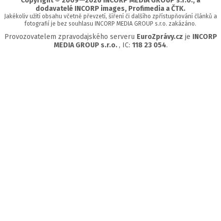
Copyright © 2009—2026 INCORP MEDIA GROUP s.r.o., a
dodavatelé INCORP images, Profimedia a ČTK.
Jakékoliv užití obsahu včetně převzetí, šíření či dalšího zpřístupňování článků a
fotografií je bez souhlasu INCORP MEDIA GROUP s.r.o. zakázáno.
Provozovatelem zpravodajského serveru
EuroZprávy.cz
je
INCORP
MEDIA GROUP s.r.o.
, IC:
118 23 054
.