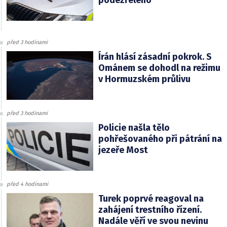
podezřelého
před 3 hodinami
Írán hlásí zásadní pokrok. S
Ománem se dohodl na režimu
v Hormuzském průlivu
před 3 hodinami
Policie našla tělo
pohřešovaného při pátrání na
jezeře Most
před 4 hodinami
Turek poprvé reagoval na
zahájení trestního řízení.
Nadále věří ve svou nevinu