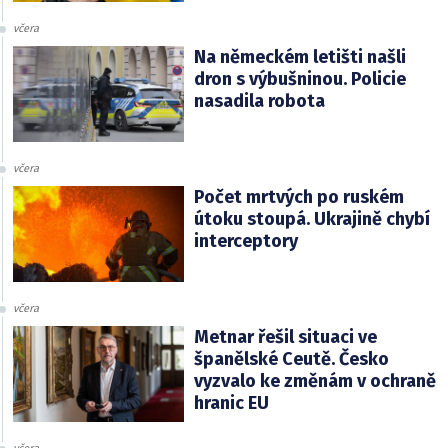
včera
Na německém letišti našli
dron s výbušninou. Policie
nasadila robota
včera
Počet mrtvých po ruském
útoku stoupá. Ukrajině chybí
interceptory
včera
Metnar řešil situaci ve
španělské Ceutě. Česko
vyzvalo ke změnám v ochraně
hranic EU