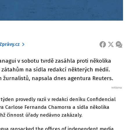
Zprávy.cz
FACEBOOK
X
ZPRÁ
anagui v sobotu tvrdě zasáhla proti několika
ti zátahům na sídla redakcí některých médií.
 žurnalistů, napsala dnes agentura Reuters.
týden provedly razii v redakci deníku Confidencial
a Carlose Fernanda Chamorra a sídla několika
ichž činnost úřady nedávno zakázaly.
ragua ransacked the offices of independent media