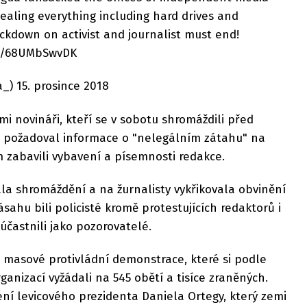
aling everything including hard drives and
ckdown on activist and journalist must end!
co/68UMbSwvDK
) 15. prosince 2018
i novináři, kteří se v sobotu shromáždili před
i, požadoval informace o "nelegálním zátahu" na
něm zabavili vybavení a písemnosti redakce.
la shromáždění a na žurnalisty vykřikovala obvinění
ásahu bili policisté kromě protestujících redaktorů i
 účastnili jako pozorovatelé.
í masové protivládní demonstrace, které si podle
anizací vyžádali na 545 obětí a tisíce zraněných.
ní levicového prezidenta Daniela Ortegy, který zemi