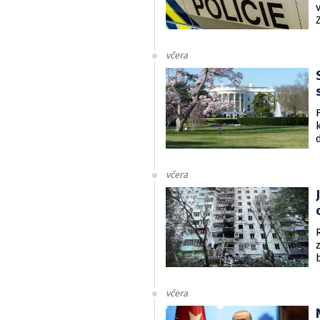
včera
včera
včera