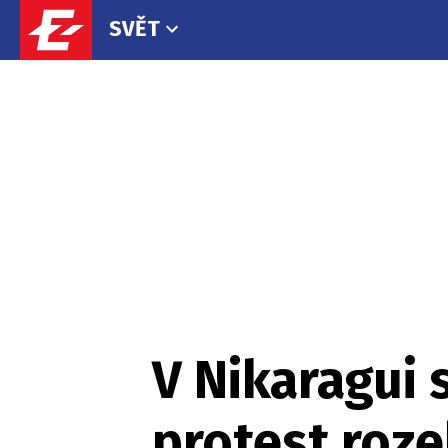
SVĚT
V Nikaragui s
protest roz