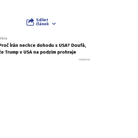
Sdílet
článek
včera
Proč Írán nechce dohodu s USA? Doufá,
že Trump v USA na podzim prohraje