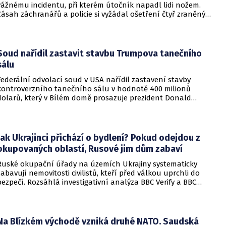
vážnému incidentu, při kterém útočník napadl lidi nožem.
Zásah záchranářů a policie si vyžádal ošetření čtyř zraněných
osob, přičemž tři z nich utrpěly těžká poranění.
Soud nařídil zastavit stavbu Trumpova tanečního
sálu
Federální odvolací soud v USA nařídil zastavení stavby
kontroverzního tanečního sálu v hodnotě 400 milionů
dolarů, který v Bílém domě prosazuje prezident Donald
Trump. Páteční rozhodnutí představuje vážnou překážku pro
administrativu a otevírá cestu k právní bitvě před Nejvyšším
soudem.
Jak Ukrajinci přichází o bydlení? Pokud odejdou z
okupovaných oblastí, Rusové jim dům zabaví
Ruské okupační úřady na územích Ukrajiny systematicky
zabavují nemovitosti civilistů, kteří před válkou uprchli do
bezpečí. Rozsáhlá investigativní analýza BBC Verify a BBC
Russian odhalila, že od roku 2024 bylo identifikováno k
zabavení nebo již přímo zkonfiskováno přes 34 tisíc domů a
bytů.
Na Blízkém východě vzniká druhé NATO. Saudská