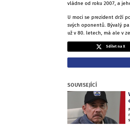
vládne od roku 2007, a jeho
U moci se prezident drží p
svých oponentů. Bývalý par
už v 80. letech, má ale v z
Sdílet na X
SOUVISEJÍCÍ