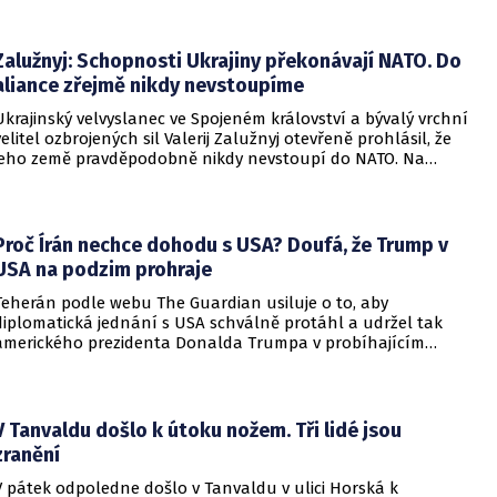
Zalužnyj: Schopnosti Ukrajiny překonávají NATO. Do
aliance zřejmě nikdy nevstoupíme
Ukrajinský velvyslanec ve Spojeném království a bývalý vrchní
velitel ozbrojených sil Valerij Zalužnyj otevřeně prohlásil, že
jeho země pravděpodobně nikdy nevstoupí do NATO. Na
setkání s evropskými velvyslanci uvedl, že se v otázce členství
pohyboval celá léta, avšak současná realita ukazuje, že
alianční standardy jsou pro Kyjev v současné podobě
nedosažitelné.
Proč Írán nechce dohodu s USA? Doufá, že Trump v
USA na podzim prohraje
Teherán podle webu The Guardian usiluje o to, aby
diplomatická jednání s USA schválně protáhl a udržel tak
amerického prezidenta Donalda Trumpa v probíhajícím
konfliktu až do podzimních voleb do Kongresu. Cílem íránské
strany je uštědřit americkému prezidentovi politickou ránu,
která by se mohla vyrovnat krizi s americkými teheránskými
rukojmími za prezidenta Jimmyho Cartera.
V Tanvaldu došlo k útoku nožem. Tři lidé jsou
zranění
V pátek odpoledne došlo v Tanvaldu v ulici Horská k