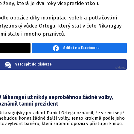
 ženy, která je dva roky viceprezidentkou.
odle opozice díky manipulaci voleb a potlačování
tyzánský vůdce Ortega, který stál v čele Nikaraguy
emi stále i mnoho příznivců.
Sdílet na Facebooku
Vstoupit do diskuze
V Nikaragui už nikdy neproběhnou žádné volby,
oznámil tamní prezident
Nikaragujský prezident Daniel Ortega oznámil, že v zemi se již
nebudou konat žádné další volby. Tento krok má podle jeho
slov vytvořit bariéru, která zabrání opozici v přístupu k moci.