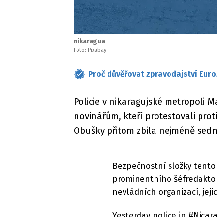
nikaragua
Foto: Pixabay
Proč důvěřovat zpravodajství Euro
Policie v nikaragujské metropoli M
novinářům, kteří protestovali pro
Obušky přitom zbila nejméně sedm
Bezpečnostní složky tento 
prominentního šéfredaktor
nevládních organizací, jej
Yesterday police in #Nica