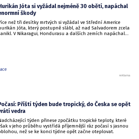
Hurikán Jóta si vyžádal nejméně 30 obětí, napáchal
enormní škody
Více než tři desítky mrtvých si vyžádal ve Střední Americe
hurikán Jóta, který postupně slábl, až nad Salvadorem zcela
zanikl. V Nikaragui, Hondurasu a dalších zemích napáchal
živel navíc rozsáhlé materiální škody, informovala dnes
agentura AFP.
ace
Počasí: Příští týden bude tropický, do Česka se opět
vrátí vedra
Nadcházející týden přinese zpočátku tropické teploty, které
však v jeho průběhu vystřídá příjemnější ráz počasí s jasnou
oblohou, než se ke konci týdne opět začne oteplovat.