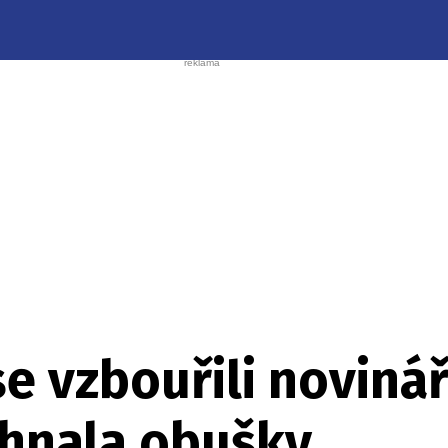
e vzbouřili novináři
ehnala obušky