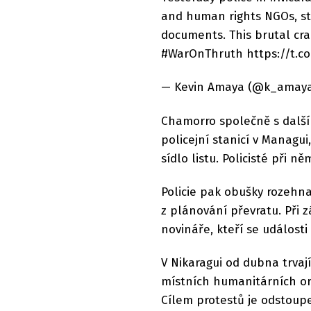
and human rights NGOs, ste
documents. This brutal cra
#WarOnThruth https://t.
— Kevin Amaya (@k_amaya_
Chamorro společně s dalším
policejní stanicí v Managu
sídlo listu. Policisté při 
Policie pak obušky rozehna
z plánování převratu. Při z
novináře, kteří se události
V Nikaragui od dubna trvaj
místních humanitárních org
Cílem protestů je odstoupe