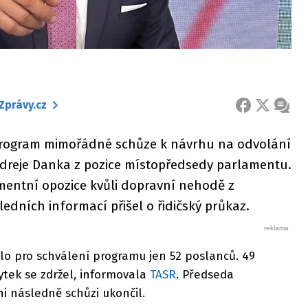
Zprávy.cz
FACEBOOK
X
ZPRÁ
program mimořádné schůze k návrhu na odvolání
dreje Danka z pozice místopředsedy parlamentu.
mentní opozice kvůli dopravní nehodě z
edních informací přišel o řidičský průkaz.
lo pro schválení programu jen 52 poslanců. 49
ytek se zdržel, informovala
TASR
. Předseda
i následně schůzi ukončil.