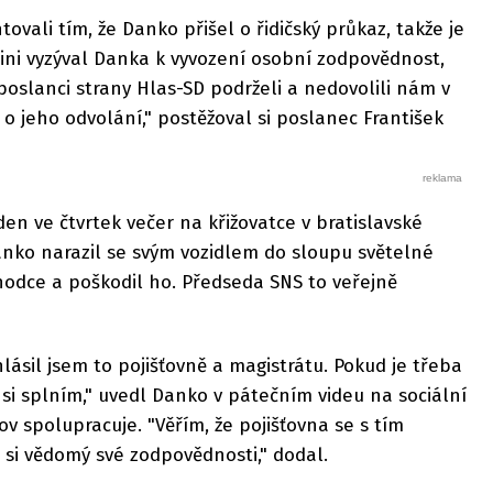
vali tím, že Danko přišel o řidičský průkaz, takže je
grini vyzýval Danka k vyvození osobní zodpovědnost,
poslanci strany Hlas-SD podrželi a nedovolili nám v
o jeho odvolání," postěžoval si poslanec František
en ve čtvrtek večer na křižovatce v bratislavské
anko narazil se svým vozidlem do sloupu světelné
hodce a poškodil ho. Předseda SNS to veřejně
lásil jsem to pojišťovně a magistrátu. Pokud je třeba
 si splním," uvedl Danko v pátečním videu na sociální
slov spolupracuje. "Věřím, že pojišťovna se s tím
 si vědomý své zodpovědnosti," dodal.