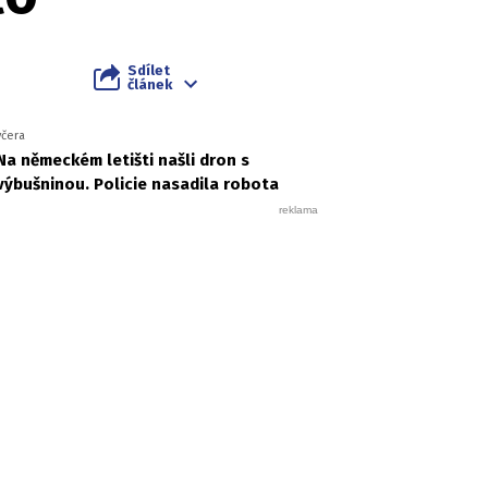
Sdílet
článek
včera
Na německém letišti našli dron s
výbušninou. Policie nasadila robota