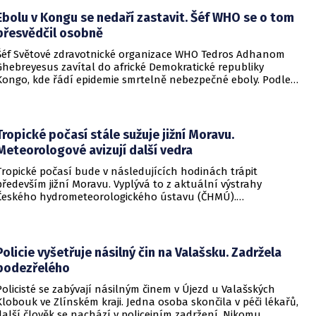
Ebolu v Kongu se nedaří zastavit. Šéf WHO se o tom
přesvědčil osobně
Šéf Světové zdravotnické organizace WHO Tedros Adhanom
Ghebreyesus zavítal do africké Demokratické republiky
Kongo, kde řádí epidemie smrtelně nebezpečné eboly. Podle
Ghebreyesuse se nemoc šíří rychleji, než se zdravotníkům
daří zintenzivňovat boj s chorobou.
Tropické počasí stále sužuje jižní Moravu.
Meteorologové avizují další vedra
Tropické počasí bude v následujících hodinách trápit
především jižní Moravu. Vyplývá to z aktuální výstrahy
Českého hydrometeorologického ústavu (ČHMÚ).
Meteorologové zároveň avizují, že již o víkendu by se horké
počasí mělo vrátit i na další místa v republice.
Policie vyšetřuje násilný čin na Valašsku. Zadržela
podezřelého
Policisté se zabývají násilným činem v Újezd u Valašských
Klobouk ve Zlínském kraji. Jedna osoba skončila v péči lékařů,
další člověk se nachází v policejním zadržení. Nikomu