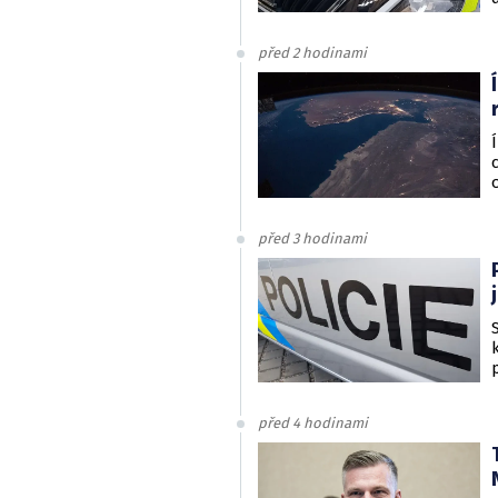
před 2 hodinami
před 3 hodinami
před 4 hodinami