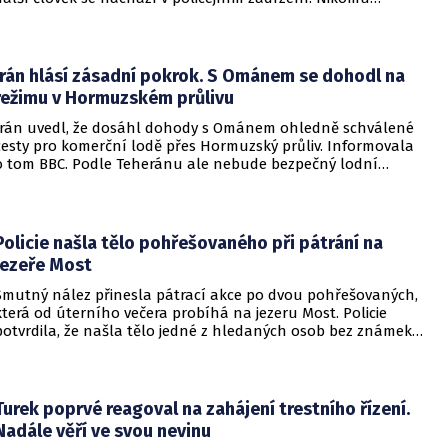
nehrozí žádné nebezpečí.
Írán hlásí zásadní pokrok. S Ománem se dohodl na
režimu v Hormuzském průlivu
Írán uvedl, že dosáhl dohody s Ománem ohledně schválené
cesty pro komerční lodě přes Hormuzský průliv. Informovala
o tom BBC. Podle Teheránu ale nebude bezpečný lodní
provoz zcela zaručen kvůli aktivitám Američanů.
Policie našla tělo pohřešovaného při pátrání na
jezeře Most
Smutný nález přinesla pátrací akce po dvou pohřešovaných,
která od úterního večera probíhá na jezeru Most. Policie
potvrdila, že našla tělo jedné z hledaných osob bez známek
života. Pátrání po druhém člověku pokračuje.
Turek poprvé reagoval na zahájení trestního řízení.
Nadále věří ve svou nevinu