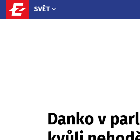
SVĚT
Danko v parl
kvůli nehod