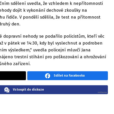
ečním sdělení uvedla, že vzhledem k nepřítomnosti
ehody dojít k vykonání dechové zkoušky na
u řidiče. V pondělí sdělila, že test na přítomnost
druhý den.
 dopravní nehody se podařilo policistům, kteří věc
až v pátek ve 14:30, kdy byl vyslechnut a podroben
ím výsledkem," uvedla policejní mluvčí Jana
hájeno trestní stíhání pro poškozování a ohrožování
ného zařízení.
Sdílet na Facebooku
Vstoupit do diskuze