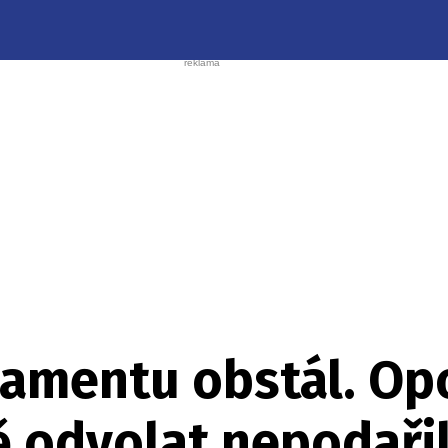
amentu obstál. Opo
ě odvolat nepodaři