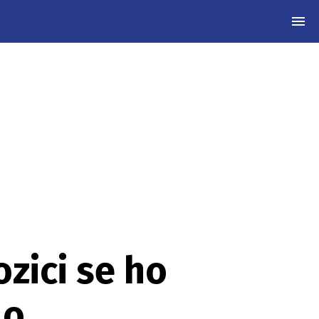
MEN
zici se ho
lo