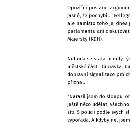
Opoziční poslanci argumento
jasné, že pochybil. "Pelle
ale namísto toho jej dnes 
parlamentu ani diskutovat 
Majerský (KDH).
Nehoda se stala minulý týd
městské části Dúbravka. D
dopravní signalizace pro c
přiznal.
"Narazil jsem do sloupu, oh
ještě něco udělat, všechno
síti. S policií podle svých 
vypořádá. A kdyby ne, jsem