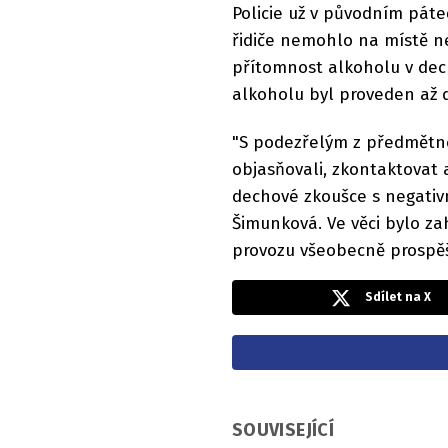
Policie už v původním pát
řidiče nemohlo na místě n
přítomnost alkoholu v dech
alkoholu byl proveden až 
"S podezřelým z předmětné
objasňovali, zkontaktovat 
dechové zkoušce s negativn
Šimunková. Ve věci bylo za
provozu všeobecně prospěš
Sdílet na X
SOUVISEJÍCÍ