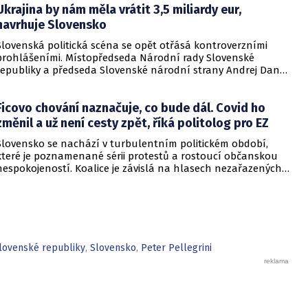
Ukrajina by nám měla vrátit 3,5 miliardy eur,
navrhuje Slovensko
Slovenská politická scéna se opět otřásá kontroverzními
prohlášeními. Místopředseda Národní rady Slovenské
republiky a předseda Slovenské národní strany Andrej Danko
prohlásil, že Bratislava by mohla požadovat zpět finanční
prostředky za pomoc, kterou poskytla Ukrajině. Upozornil na
Ficovo chování naznačuje, co bude dál. Covid ho
to ukrajinský server babel.
změnil a už není cesty zpět, říká politolog pro EZ
Slovensko se nachází v turbulentním politickém období,
které je poznamenané sérii protestů a rostoucí občanskou
nespokojeností. Koalice je závislá na hlasech nezařazených
poslanců a vláda čelí problémům, včetně kontroverzní
utajované zprávy Slovenské informační služby, kterou
přednesl premiér Robert Fico na mimořádné schůzi
parlamentu. O aktuálním politickém dění na Slovensku a
možné budoucnosti čtvrté Ficovy vlády exkluzivně pro
EuroZprávy.cz promluvil politolog Tomáš Dvorský z Univerzity
lovenské republiky
,
Slovensko
,
Peter Pellegrini
Pavla Jozefa Šafárika v Košicích.