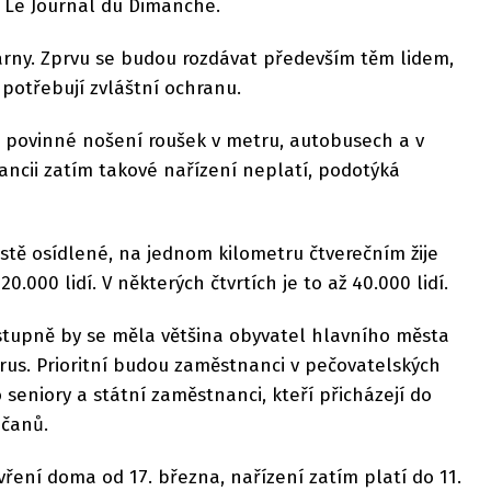
u Le Journal du Dimanche.
rny. Zprvu se budou rozdávat především těm lidem,
 potřebují zvláštní ochranu.
ro povinné nošení roušek v metru, autobusech a v
rancii zatím takové nařízení neplatí, podotýká
stě osídlené, na jednom kilometru čtverečním žije
0.000 lidí. V některých čtvrtích je to až 40.000 lidí.
stupně by se měla většina obyvatel hlavního města
rus. Prioritní budou zaměstnanci v pečovatelských
seniory a státní zaměstnanci, kteří přicházejí do
bčanů.
vření doma od 17. března, nařízení zatím platí do 11.