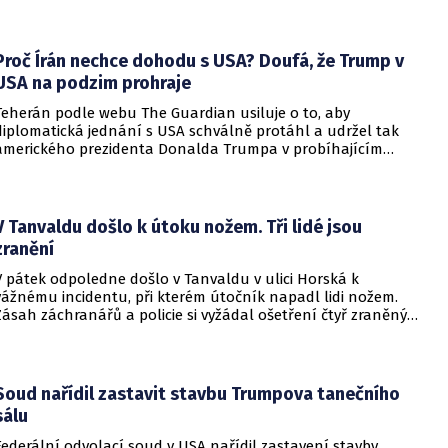
setkání s evropskými velvyslanci uvedl, že se v otázce členství
pohyboval celá léta, avšak současná realita ukazuje, že
alianční standardy jsou pro Kyjev v současné podobě
nedosažitelné.
Proč Írán nechce dohodu s USA? Doufá, že Trump v
USA na podzim prohraje
Teherán podle webu The Guardian usiluje o to, aby
diplomatická jednání s USA schválně protáhl a udržel tak
amerického prezidenta Donalda Trumpa v probíhajícím
konfliktu až do podzimních voleb do Kongresu. Cílem íránské
strany je uštědřit americkému prezidentovi politickou ránu,
která by se mohla vyrovnat krizi s americkými teheránskými
rukojmími za prezidenta Jimmyho Cartera.
V Tanvaldu došlo k útoku nožem. Tři lidé jsou
zranění
V pátek odpoledne došlo v Tanvaldu v ulici Horská k
vážnému incidentu, při kterém útočník napadl lidi nožem.
Zásah záchranářů a policie si vyžádal ošetření čtyř zraněných
osob, přičemž tři z nich utrpěly těžká poranění.
Soud nařídil zastavit stavbu Trumpova tanečního
sálu
Federální odvolací soud v USA nařídil zastavení stavby