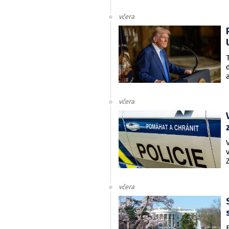
včera
včera
včera