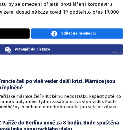
tu by se omezení přijatá proti šíření koronaviru
V zemi dosud nákaze covid-19 podlehlo přes 19.000
Sdílet na Facebooku
Vstoupit do diskuze
Francie čelí po vlně veder další krizi. Márnice jsou
přeplněné
Pařížské márnice čelí kritickému nedostatku kapacit poté, co
Francii v uplynulém týdnu zasáhla ničivá vlna veder. Podle
předběžných odhadů národního úřadu pro veřejné zdraví
Public Health France vzrostla úmrtnost v zemi během
pouhých tří nejteplejších dnů o více než 1 000 případů,
Z Paříže do Berlína nově za 8 hodin. Bude spuštěna
přičemž experti toto číslo označují za velmi střízlivý odhad,
který po zpracování všech úmrtních listů ještě výrazně
nová linka superrychlého vlaku