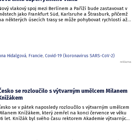
stoupne.
Nový vlakový spoj mezi Berlínem a Paříží bude zastavovat v
městech jako Frankfurt Süd, Karlsruhe a Štrasburk, přičemž
na některých úsecích trasy se může pohybovat rychlostí až
320 km/h.
nna Hidalgová
,
Francie
,
Covid-19 (koronavirus SARS-CoV-2)
Česko se rozloučilo s výtvarným umělcem Milanem
Knížákem
Česko se v pátek naposledy rozloučilo s výtvarným umělcem
Milanem Knížákem, který zemřel na konci července ve věku
86 let. Knížák byl svého času rektorem Akademie výtvarných
umění a ředitelem Národní galerie.