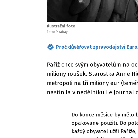
Ilustrační foto
Foto: Pixabay
Proč důvěřovat zpravodajství Euro
Paříž chce svým obyvatelům na o
miliony roušek. Starostka Anne Hi
metropoli na tři miliony eur (témě
nastínila v nedělníku Le Journal
Do konce měsíce by mělo bý
opakované použití. Do pol
každý obyvatel užší Paříže,