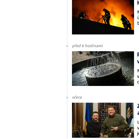
před 6 hodinami
včera