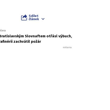
Sdílet
článek
včera
Bratislavským Slovnaftem otřásl výbuch,
rafinérii zachvátil požár