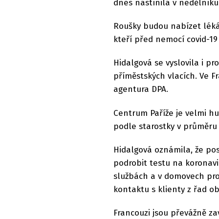
dnes nastínila v nedělník
Roušky budou nabízet léká
kteří před nemocí covid-19
Hidalgová se vyslovila i p
příměstských vlacích. Ve F
agentura DPA.
Centrum Paříže je velmi hu
podle starostky v průměru 2
Hidalgová oznámila, že po
podrobit testu na koronavi
službách a v domovech pro 
kontaktu s klienty z řad o
Francouzi jsou převážně za