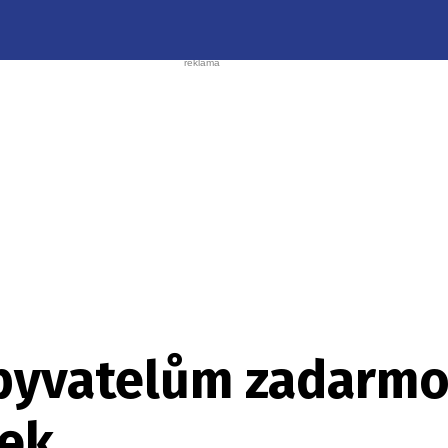
obyvatelům zadarmo
šek