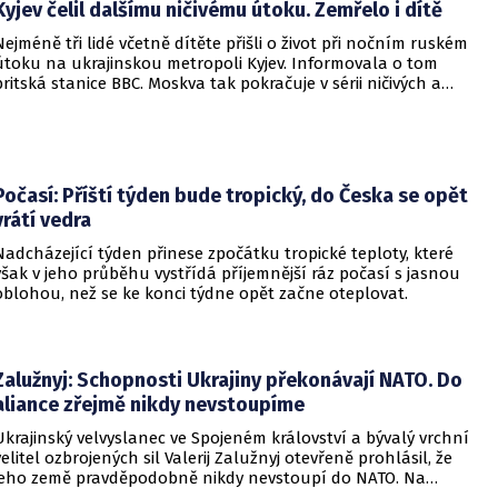
Kyjev čelil dalšímu ničivému útoku. Zemřelo i dítě
Nejméně tři lidé včetně dítěte přišli o život při nočním ruském
útoku na ukrajinskou metropoli Kyjev. Informovala o tom
britská stanice BBC. Moskva tak pokračuje v sérii ničivých a
smrtících útoků na hlavní město sousední země.
Počasí: Příští týden bude tropický, do Česka se opět
vrátí vedra
Nadcházející týden přinese zpočátku tropické teploty, které
však v jeho průběhu vystřídá příjemnější ráz počasí s jasnou
oblohou, než se ke konci týdne opět začne oteplovat.
Zalužnyj: Schopnosti Ukrajiny překonávají NATO. Do
aliance zřejmě nikdy nevstoupíme
Ukrajinský velvyslanec ve Spojeném království a bývalý vrchní
velitel ozbrojených sil Valerij Zalužnyj otevřeně prohlásil, že
jeho země pravděpodobně nikdy nevstoupí do NATO. Na