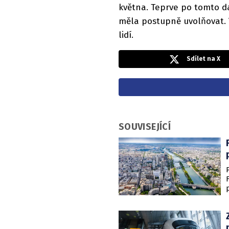
května. Teprve po tomto da
měla postupně uvolňovat. 
lidí.
Sdílet na X
SOUVISEJÍCÍ