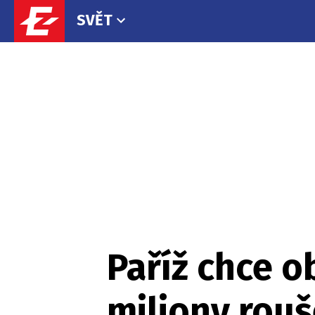
SVĚT
Paříž chce 
miliony rou