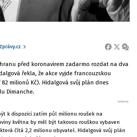
Zprávy.cz
FACEBOOK
X
ZPRÁ
chranu před koronavirem zadarmo rozdat na dva
dalgová řekla, že akce vyjde francouzskou
ř 82 milionů Kč). Hidalgová svůj plán dnes
 du Dimanche.
t k dispozici zatím půl milionu roušek na
oviny května by měl být takovou rouškou vybaven
 která čítá 2,2 milionu obyvatel. Hidalgová svůj plán