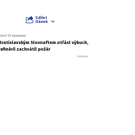
Sdílet
článek
před 39 minutami
Bratislavským Slovnaftem otřásl výbuch,
rafinérii zachvátil požár