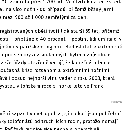
°C, zemřelo přes 1 200 lidí. Ve čtvrtek i v pátek pak
l na více než 1 400 případů, přičemž běžný jarní
 mezi 900 až 1 000 zemřelými za den.
egistrovaných obětí tvoří lidé starší 65 let, přičemž
sti – přibližně o 40 procent – postihl lidi umírající v
ejména v pařížském regionu. Nedostatek elektronické
ch pro seniory a v soukromých bytech způsobuje
 takže úřady otevřeně varují, že konečná bilance
Současná krize rozsahem a extrémními nočními i
á i dosud nejhorší vlnu veder z roku 2003, která
yvatel. V loňském roce si horké léto ve Francii
ní kapacit v metropoli a jejím okolí jsou pohřební
ky telefonátů od truchlících rodin, protože nemají
. Pařížská radnice sice nechala operativně