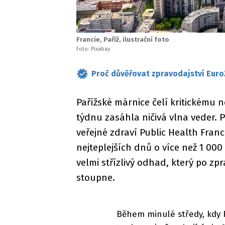
Francie, Paříž, ilustrační foto
Foto: Pixabay
Proč důvěřovat zpravodajství Euro
Pařížské márnice čelí kritickému 
týdnu zasáhla ničivá vlna veder
veřejné zdraví Public Health Fran
nejteplejších dnů o více než 1 000
velmi střízlivý odhad, který po zp
stoupne.
Během minulé středy, kdy F