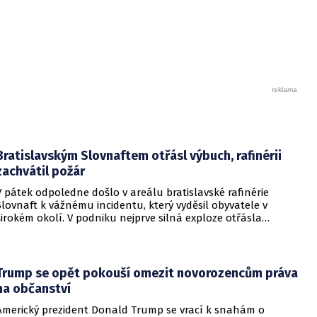
veřejného pořádku. Paříž zároveň přistoupila ke zmrazení
jejího majetku na dobu šesti měsíců. Bývalá šéfka
francouzské pobočky státní televize RT France vyhoštění
označila za politický tlak a cenzuru názorů, které se
neslučují s oficiální linií francouzské vlády.
Bratislavským Slovnaftem otřásl výbuch, rafinérii
zachvátil požár
V pátek odpoledne došlo v areálu bratislavské rafinérie
Slovnaft k vážnému incidentu, který vyděsil obyvatele v
širokém okolí. V podniku nejprve silná exploze otřásla
budovami a následně vypukl rozsáhlý požár.
Trump se opět pokouší omezit novorozencům práva
na občanství
Americký prezident Donald Trump se vrací k snahám o