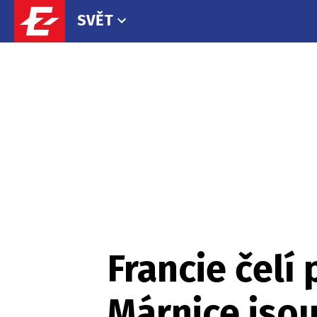
SVĚT
Francie čelí 
Márnice jso