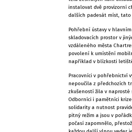
instalovat dvě provizorní 
dalších padesát míst, tato
Pohřební ústavy v hlavním
skladovacích prostor v jin
vzdáleného města Chartres
povolení k umístění mobiln
například v blízkosti letišt
Pracovníci v pohřebnictví 
nepoučila z předchozích tr
zkušeností žila v naprosté 
Odborníci i pamětníci kriz
solidarity a nutnost pravi
pitný režim a jsou v pořádk
počasí zapomnělo, přestože
každou další vlnou veder je