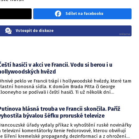
Sdílet na Facebooku
Vstoupit do diskuze
Čeští hasiči v akci ve Francii. Vodu si berou i u
hollywoodských hvězd
Ohnivé peklo ve Francii trápí i hollywoodské hvězdy, které tam
vlastní honosná sídla. K domům Brada Pitta či George
Clooneyho se podívali i čeští hasiči. Ti už několik dní
pomáhají francouzským kolegům v boji s ničivým živlem.
Putinova hlásná trouba ve Francii skončila. Paříž
vyhostila bývalou šéfku proruské televize
Francouzské úřady vydaly příkaz k vyhoštění ruské novinářky
a televizní komentátorky Xenie Fedorovové, kterou obviňují
ze šíření kremelské propagandy, dezinformací a z ohrožení