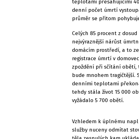
teplotami přesahujícími 40 
denní počet úmrtí vystoupa
průměr se přitom pohybuje
Celých 85 procent z dosud r
nejvýraznější nárůst úmrtno
domácím prostředí, a to z
registrace úmrtí v domove
zpoždění při sčítání obětí,
bude mnohem tragičtější. 
denními teplotami překonáv
tehdy stála život 15 000 ob
vyžádalo 5 700 obětí.
Vzhledem k úplnému naplně
služby nuceny odmítat stov
těla zesnulých kam ukládat