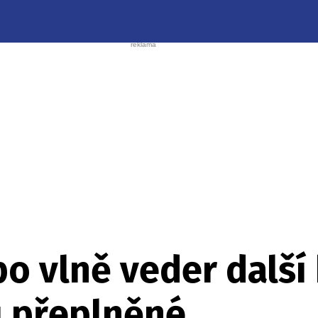
po vlně veder další 
u přeplněné