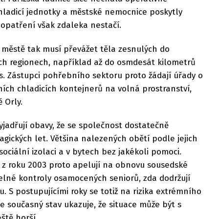
chladicí jednotky a městské nemocnice poskytly
 opatření však zdaleka nestačí.
 městě tak musí převážet těla zesnulých do
ých regionech, například až do osmdesát kilometrů
. Zástupci pohřebního sektoru proto žádají úřady o
ích chladicích kontejnerů na volná prostranství,
ě Orly.
vyjadřují obavy, že se společnost dostatečně
agických let. Většina nalezených obětí podle jejich
sociální izolaci a v bytech bez jakékoli pomoci.
e z roku 2003 proto apelují na obnovu sousedské
delné kontroly osamocených seniorů, zda dodržují
u. S postupujícími roky se totiž na rizika extrémního
 současný stav ukazuje, že situace může být s
ště horší.