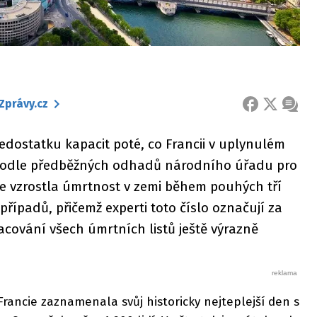
Zprávy.cz
FACEBOOK
X
ZPRÁ
nedostatku kapacit poté, co Francii v uplynulém
. Podle předběžných odhadů národního úřadu pro
ce vzrostla úmrtnost v zemi během pouhých tří
 případů, přičemž experti toto číslo označují za
racování všech úmrtních listů ještě výrazně
rancie zaznamenala svůj historicky nejteplejší den s