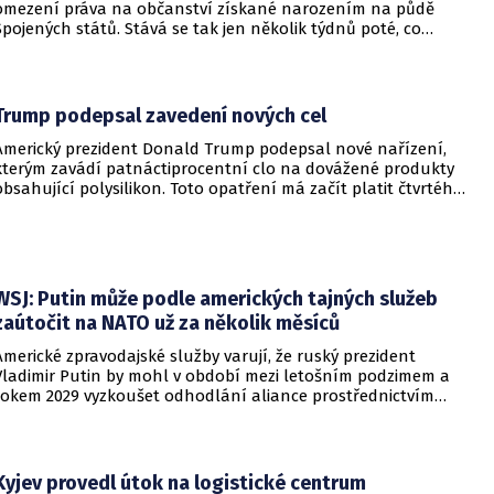
omezení práva na občanství získané narozením na půdě
Spojených států. Stává se tak jen několik týdnů poté, co
Nejvyšší soud Spojených států odmítl jeho předchozí plošší
pokus o zrušení této dlouholeté praxe.
Trump podepsal zavedení nových cel
Americký prezident Donald Trump podepsal nové nařízení,
kterým zavádí patnáctiprocentní clo na dovážené produkty
obsahující polysilikon. Toto opatření má začít platit čtvrtého
prosince a jeho hlavním úkolem je podpořit domácí
dodavatelské řetězce v oblasti mikročipů i solárních panelů.
WSJ: Putin může podle amerických tajných služeb
zaútočit na NATO už za několik měsíců
Americké zpravodajské služby varují, že ruský prezident
Vladimir Putin by mohl v období mezi letošním podzimem a
rokem 2029 vyzkoušet odhodlání aliance prostřednictvím
omezeného útoku. Cílem takových kroků by nebylo zabrání
území, ale snaha otestovat, zda členské státy dodrží své
závazky o kolektivní obraně. Tyto znepokojivé scénáře
přicházejí v době, kdy Moskva čelí rostoucímu tlaku kvůli
Kyjev provedl útok na logistické centrum