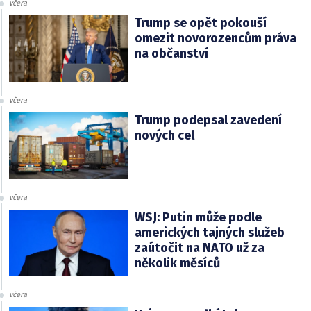
včera
Trump se opět pokouší
omezit novorozencům práva
na občanství
včera
Trump podepsal zavedení
nových cel
včera
WSJ: Putin může podle
amerických tajných služeb
zaútočit na NATO už za
několik měsíců
včera