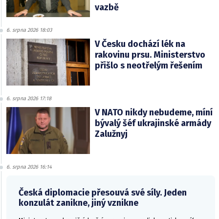
vazbě
6. srpna 2026 18:03
V Česku dochází lék na
rakovinu prsu. Ministerstvo
přišlo s neotřelým řešením
6. srpna 2026 17:18
V NATO nikdy nebudeme, míní
bývalý šéf ukrajinské armády
Zalužnyj
6. srpna 2026 16:14
Česká diplomacie přesouvá své síly. Jeden
konzulát zanikne, jiný vznikne