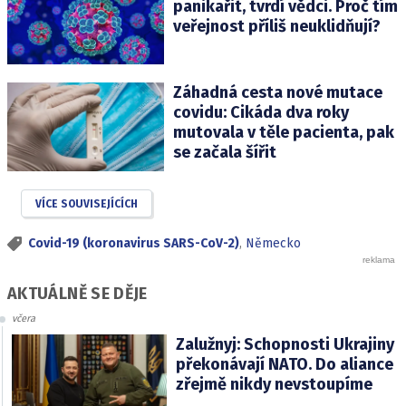
panikařit, tvrdí vědci. Proč tím
veřejnost příliš neuklidňují?
Záhadná cesta nové mutace
covidu: Cikáda dva roky
mutovala v těle pacienta, pak
se začala šířit
VÍCE SOUVISEJÍCÍCH
Covid-19 (koronavirus SARS-CoV-2)
,
Německo
AKTUÁLNĚ SE DĚJE
včera
Zalužnyj: Schopnosti Ukrajiny
překonávají NATO. Do aliance
zřejmě nikdy nevstoupíme