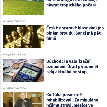
návrat tropického počasí
6. srpna 2026 22:01
České oscarové hlasování je v
plném proudu. Šanci má pět
filmů
6. srpna 2026 20:10
Důchodci a valorizační
oznámení. Úřad připomněl
svůj aktuální postup
6. srpna 2026 18:56
Knížáka posmrtně
rehabilitovali. Za minulého
režimu strávil měsíce ve