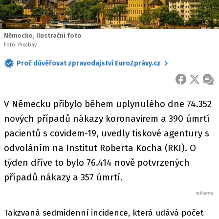
Německo, ilustrační foto
Foto: Pixabay
Proč důvěřovat zpravodajství EuroZprávy.cz
FACEBOOK
X
ZPR
V Německu přibylo během uplynulého dne 74.352
nových případů nákazy koronavirem a 390 úmrtí
pacientů s covidem-19, uvedly tiskové agentury s
odvoláním na Institut Roberta Kocha (RKI). O
týden dříve to bylo 76.414 nově potvrzených
případů nákazy a 357 úmrtí.
Takzvaná sedmidenní incidence, která udává počet