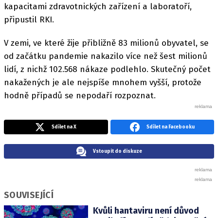
kapacitami zdravotnických zařízení a laboratoří,
připustil RKI.
V zemi, ve které žije přibližně 83 milionů obyvatel, se
od začátku pandemie nakazilo více než šest milionů
lidí, z nichž 102.568 nákaze podlehlo. Skutečný počet
nakažených je ale nejspíše mnohem vyšší, protože
hodně případů se nepodaří rozpoznat.
Sdílet na X
Sdílet na Facebooku
Vstoupit do diskuze
SOUVISEJÍCÍ
Kvůli hantaviru není důvod