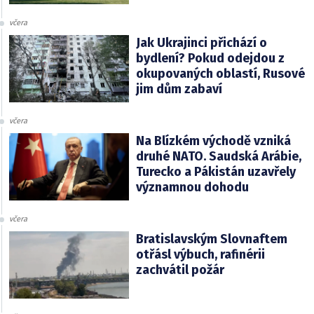
včera
Jak Ukrajinci přichází o
bydlení? Pokud odejdou z
okupovaných oblastí, Rusové
jim dům zabaví
včera
Na Blízkém východě vzniká
druhé NATO. Saudská Arábie,
Turecko a Pákistán uzavřely
významnou dohodu
včera
Bratislavským Slovnaftem
otřásl výbuch, rafinérii
zachvátil požár