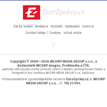
Facebook
Twitter
Instagram
YouTube
EuroZprávy.cz
Etický kodex
Redakce
Kontakt
Vydavatel
Inzerce
Osobní údaje / Cookies
Volná místa
Přejít
na
začátek
stránky
Copyright © 2009—2026 INCORP MEDIA GROUP s.r.o., a
dodavatelé INCORP images, Profimedia a ČTK.
Jakékoliv užití obsahu včetně převzetí, šíření či dalšího zpřístupňování článků a
fotografií je bez souhlasu INCORP MEDIA GROUP s.r.o. zakázáno.
Provozovatelem zpravodajského serveru
EuroZprávy.cz
je
INCORP
MEDIA GROUP s.r.o.
, IC:
118 23 054
.