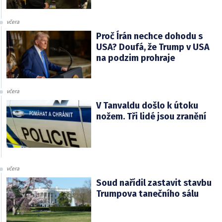
včera
Proč Írán nechce dohodu s
USA? Doufá, že Trump v USA
na podzim prohraje
včera
V Tanvaldu došlo k útoku
nožem. Tři lidé jsou zranění
včera
Soud nařídil zastavit stavbu
Trumpova tanečního sálu