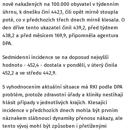
nově nakažených na 100.000 obyvatel v týdenním
úhrnu, k dnešku činí 442,1, čili opět mírně stoupla
poté, co v předchozích třech dnech mírně klesala. O
den dříve tento ukazatel činil 439,2, před týdnem
438,2 a před měsícem 169,9, připomněla agentura
DPA.
Sedmidenní incidence se na doposud nejvyšší
hodnotu - 452,4 - dostala v pondělí, v úterý činila
452,2 a ve středu 442,9.
S vyhodnocením aktuální situace má RKI podle DPA
problém, protože zdravotní úřady a kliniky nestíhají
hlásit případy v jednotlivých krajích. Klesající
incidence v předchozích dnech mohla být prvním
náznakem slábnoucí dynamiky přenosu nákazy, ale
tento vývoj mohl být způsoben i přetíženými