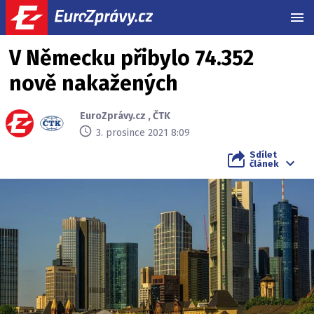
MEN
V Německu přibylo 74.352
nově nakažených
EuroZprávy.cz
,
ČTK
3. prosince 2021 8:09
Sdílet
článek