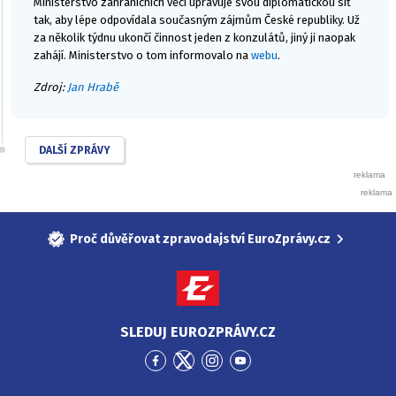
Ministerstvo zahraničních věcí upravuje svou diplomatickou síť
tak, aby lépe odpovídala současným zájmům České republiky. Už
za několik týdnu ukončí činnost jeden z konzulátů, jiný ji naopak
zahájí. Ministerstvo o tom informovalo na
webu
.
Zdroj:
Jan Hrabě
DALŠÍ ZPRÁVY
Proč důvěřovat zpravodajství EuroZprávy.cz
SLEDUJ EUROZPRÁVY.CZ
Přejít
Přejít
Přejít
Přejít
na
na
na
na