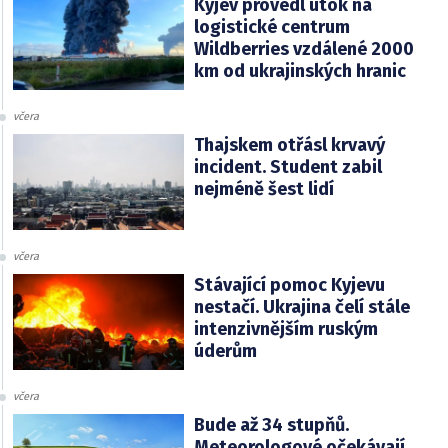
Kyjev provedl útok na
logistické centrum
Wildberries vzdálené 2000
km od ukrajinských hranic
včera
Thajskem otřásl krvavý
incident. Student zabil
nejméně šest lidí
včera
Stávající pomoc Kyjevu
nestačí. Ukrajina čelí stále
intenzivnějším ruským
úderům
včera
Bude až 34 stupňů.
Meteorologové očekávají