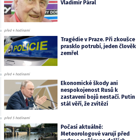
Vladimír Páral
před 4 hodinami
Tragédie v Praze. Při zkoušce
prasklo potrubí, jeden člověk
zemřel
před 4 hodinami
Ekonomické škody ani
nespokojenost Rusů k
zastavení bojů nestačí. Putin
stál věří, že zvítězí
před 5 hodinami
Počasí aktuálně:
Meteorologové varují před