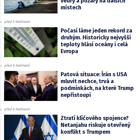
vedry a požáry na dalších
místech
před 5 hodinami
Počasí láme jeden rekord za
druhým. Historicky nejvyšší
teploty hlásí oceány i celá
Evropa
před 6 hodinami
Patová situace: Írán s USA
mluvit nechce, trvá a
podmínkách, na které Trump
nepřistoupí
před 6 hodinami
Ztratí klíčového spojence?
Netanjahu riskuje otevřený
konflikt s Trumpem