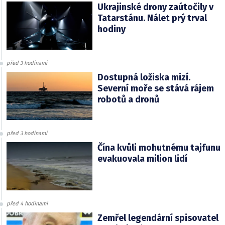
Ukrajinské drony zaútočily v
Tatarstánu. Nálet prý trval
hodiny
před 3 hodinami
Dostupná ložiska mizí.
Severní moře se stává rájem
robotů a dronů
před 3 hodinami
Čína kvůli mohutnému tajfunu
evakuovala milion lidí
před 4 hodinami
Zemřel legendární spisovatel