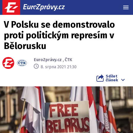
MEN
V Polsku se demonstrovalo
proti politickým represím v
Bělorusku
EuroZprávy.cz
,
ČTK
8. srpna 2021 21:30
Sdílet
článek