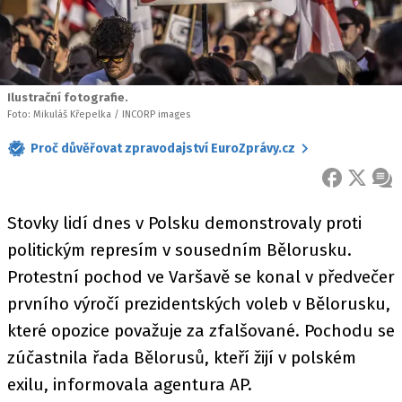
Ilustrační fotografie.
Foto: Mikuláš Křepelka / INCORP images
Proč důvěřovat zpravodajství EuroZprávy.cz
FACEBOOK
X
ZPR
Stovky lidí dnes v Polsku demonstrovaly proti
politickým represím v sousedním Bělorusku.
Protestní pochod ve Varšavě se konal v předvečer
prvního výročí prezidentských voleb v Bělorusku,
které opozice považuje za zfalšované. Pochodu se
zúčastnila řada Bělorusů, kteří žijí v polském
exilu, informovala agentura AP.