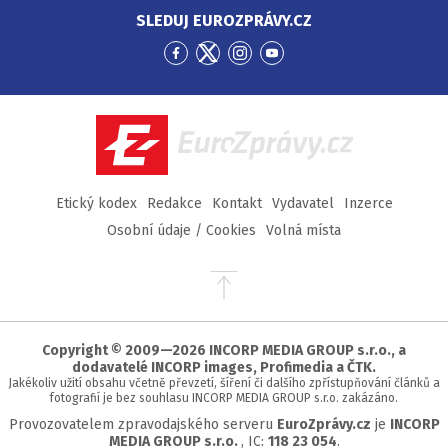
SLEDUJ EUROZPRÁVY.CZ
Přejít
Přejít
Přejít
Přejít
na
na
na
na
Facebook
Twitter
Instagram
YouTube
EuroZprávy.cz
Etický kodex
Redakce
Kontakt
Vydavatel
Inzerce
Osobní údaje / Cookies
Volná místa
Přejít
na
začátek
stránky
Copyright © 2009—2026 INCORP MEDIA GROUP s.r.o., a
dodavatelé INCORP images, Profimedia a ČTK.
Jakékoliv užití obsahu včetně převzetí, šíření či dalšího zpřístupňování článků a
fotografií je bez souhlasu INCORP MEDIA GROUP s.r.o. zakázáno.
Provozovatelem zpravodajského serveru
EuroZprávy.cz
je
INCORP
MEDIA GROUP s.r.o.
, IC:
118 23 054
.