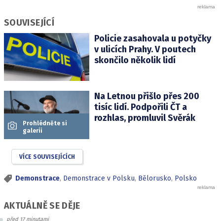
SOUVISEJÍCÍ
Policie zasahovala u potyčky
v ulicích Prahy. V poutech
skončilo několik lidí
Na Letnou přišlo přes 200
tisíc lidí. Podpořili ČT a
rozhlas, promluvil Svěrák
Prohlédněte si
galerii
VÍCE SOUVISEJÍCÍCH
Demonstrace
,
Demonstrace v Polsku
,
Bělorusko
,
Polsko
AKTUÁLNĚ SE DĚJE
před 17 minutami