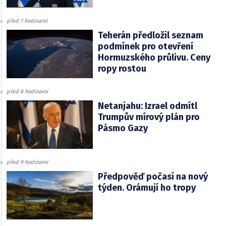
před 7 hodinami
Teherán předložil seznam
podmínek pro otevření
Hormuzského průlivu. Ceny
ropy rostou
před 8 hodinami
Netanjahu: Izrael odmítl
Trumpův mírový plán pro
Pásmo Gazy
před 9 hodinami
Předpověď počasí na nový
týden. Orámují ho tropy