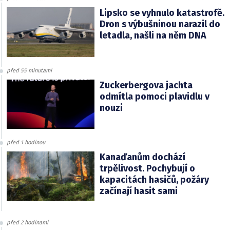
Lipsko se vyhnulo katastrofě.
Dron s výbušninou narazil do
letadla, našli na něm DNA
před 55 minutami
Zuckerbergova jachta
odmítla pomoci plavidlu v
nouzi
před 1 hodinou
Kanaďanům dochází
trpělivost. Pochybují o
kapacitách hasičů, požáry
začínají hasit sami
před 2 hodinami