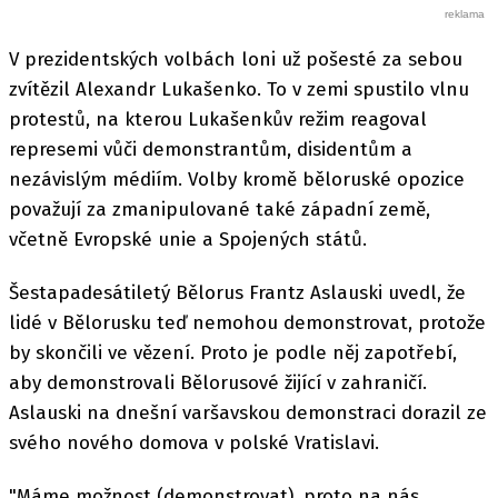
V prezidentských volbách loni už pošesté za sebou
zvítězil Alexandr Lukašenko. To v zemi spustilo vlnu
protestů, na kterou Lukašenkův režim reagoval
represemi vůči demonstrantům, disidentům a
nezávislým médiím. Volby kromě běloruské opozice
považují za zmanipulované také západní země,
včetně Evropské unie a Spojených států.
Šestapadesátiletý Bělorus Frantz Aslauski uvedl, že
lidé v Bělorusku teď nemohou demonstrovat, protože
by skončili ve vězení. Proto je podle něj zapotřebí,
aby demonstrovali Bělorusové žijící v zahraničí.
Aslauski na dnešní varšavskou demonstraci dorazil ze
svého nového domova v polské Vratislavi.
"Máme možnost (demonstrovat), proto na nás