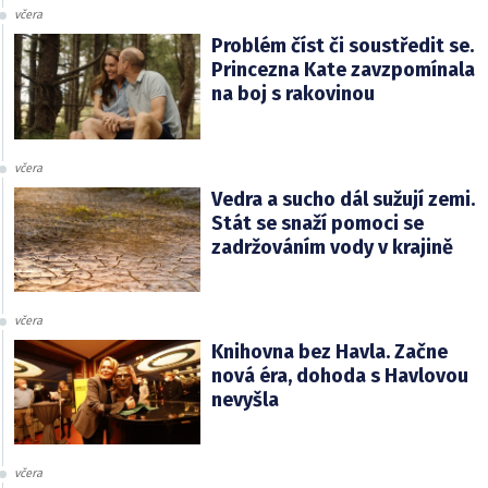
včera
Problém číst či soustředit se.
Princezna Kate zavzpomínala
na boj s rakovinou
včera
Vedra a sucho dál sužují zemi.
Stát se snaží pomoci se
zadržováním vody v krajině
včera
Knihovna bez Havla. Začne
nová éra, dohoda s Havlovou
nevyšla
včera