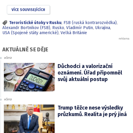
VÍCE SOUVISEJÍCÍCH
Teroristické útoky v Rusku
,
FSB (ruská kontrarozvědka)
,
Alexandr Bortnikov (FSB)
,
Rusko
,
Vladimír Putin
,
Ukrajina
,
USA (Spojené státy americké)
,
Velká Británie
AKTUÁLNĚ SE DĚJE
včera
Důchodci a valorizační
oznámení. Úřad připomněl
svůj aktuální postup
včera
Trump těžce nese výsledky
průzkumů. Realita je prý jiná