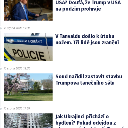
USA? Doufá, že Trump v USA
na podzim prohraje
7. srpna 2026 19:37
V Tanvaldu došlo k útoku
nožem. Tři lidé jsou zranění
7. srpna 2026 18:26
Soud nařídil zastavit stavbu
Trumpova tanečního sálu
7. srpna 2026 17:09
Jak Ukrajinci přichází o
bydlení? Pokud odejdou z