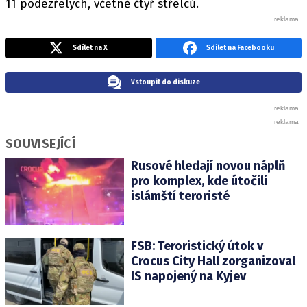
11 podezřelých, včetně čtyř střelců.
Sdílet na X
Sdílet na Facebooku
Vstoupit do diskuze
SOUVISEJÍCÍ
Rusové hledají novou náplň
pro komplex, kde útočili
islámští teroristé
FSB: Teroristický útok v
Crocus City Hall zorganizoval
IS napojený na Kyjev