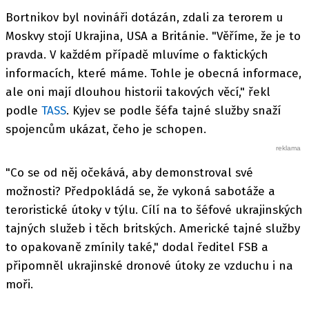
Bortnikov byl novináři dotázán, zdali za terorem u
Moskvy stojí Ukrajina, USA a Británie. "Věříme, že je to
pravda. V každém případě mluvíme o faktických
informacích, které máme. Tohle je obecná informace,
ale oni mají dlouhou historii takových věcí," řekl
podle
TASS
. Kyjev se podle šéfa tajné služby snaží
spojencům ukázat, čeho je schopen.
"Co se od něj očekává, aby demonstroval své
možnosti? Předpokládá se, že vykoná sabotáže a
teroristické útoky v týlu. Cílí na to šéfové ukrajinských
tajných služeb i těch britských. Americké tajné služby
to opakovaně zmínily také," dodal ředitel FSB a
připomněl ukrajinské dronové útoky ze vzduchu i na
moři.