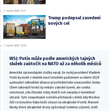
7. srpna 2026 13:11
Trump podepsal zavedení
nových cel
7. srpna 2026 12:00
WSJ: Putin může podle amerických tajných
služeb zaútočit na NATO už za několik měsíců
Americké zpravodajské služby varují, že ruský prezident Vladimir
Putin by mohl v období mezi letošním podzimem a rokem 2029
vyzkoušet odhodlání aliance prostřednictvím omezeného útoku.
Cílem takových kroků by nebylo zabrání území, ale snaha
otestovat, zda členské státy dodrží své závazky o kolektivní
obraně. Tyto znepokojivé scénáře přicházejí v době, kdy Moskva
čelí rostoucímu tlaku kvůli situaci na ukrajinské frontě. Masivní
škody, které ukrajinské drony způsobují ruskému zázemí, totiž