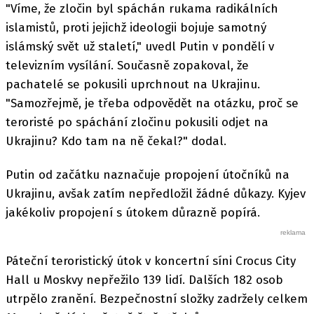
"Víme, že zločin byl spáchán rukama radikálních
islamistů, proti jejichž ideologii bojuje samotný
islámský svět už staletí," uvedl Putin v pondělí v
televizním vysílání. Současně zopakoval, že
pachatelé se pokusili uprchnout na Ukrajinu.
"Samozřejmě, je třeba odpovědět na otázku, proč se
teroristé po spáchání zločinu pokusili odjet na
Ukrajinu? Kdo tam na ně čekal?" dodal.
Putin od začátku naznačuje propojení útočníků na
Ukrajinu, avšak zatím nepředložil žádné důkazy. Kyjev
jakékoliv propojení s útokem důrazně popírá.
Páteční teroristický útok v koncertní síni Crocus City
Hall u Moskvy nepřežilo 139 lidí. Dalších 182 osob
utrpělo zranění. Bezpečnostní složky zadržely celkem