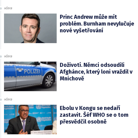
včera
Princ Andrew může mít
problém. Burnham nevylučuje
nové vyšetřování
včera
Doživotí. Němci odsoudili
Afghánce, který loni vraždil v
Mnichově
včera
Ebolu v Kongu se nedaří
zastavit. Šéf WHO se o tom
přesvědčil osobně