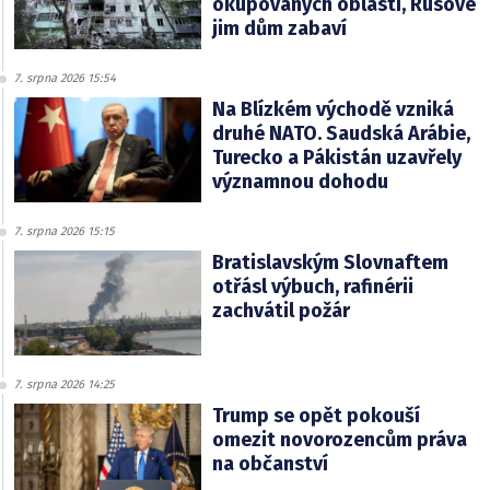
okupovaných oblastí, Rusové
jim dům zabaví
7. srpna 2026 15:54
Na Blízkém východě vzniká
druhé NATO. Saudská Arábie,
Turecko a Pákistán uzavřely
významnou dohodu
7. srpna 2026 15:15
Bratislavským Slovnaftem
otřásl výbuch, rafinérii
zachvátil požár
7. srpna 2026 14:25
Trump se opět pokouší
omezit novorozencům práva
na občanství