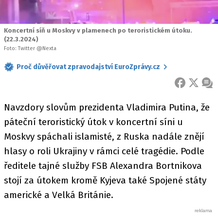
Koncertní síň u Moskvy v plamenech po teroristickém útoku.
(22.3.2024)
Foto: Twitter @Nexta
Proč důvěřovat zpravodajství EuroZprávy.cz
FACEBOOK
X
ZPR
Navzdory slovům prezidenta Vladimira Putina, že
páteční teroristický útok v koncertní síni u
Moskvy spáchali islamisté, z Ruska nadále znějí
hlasy o roli Ukrajiny v rámci celé tragédie. Podle
ředitele tajné služby FSB Alexandra Bortnikova
stojí za útokem kromě Kyjeva také Spojené státy
americké a Velká Británie.