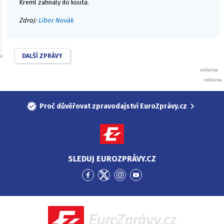
Kreml zahnaly do kouta.
Zdroj:
Libor Novák
DALŠÍ ZPRÁVY
Proč důvěřovat zpravodajství EuroZprávy.cz
SLEDUJ EUROZPRÁVY.CZ
Přejít
Přejít
Přejít
Přejít
na
na
na
na
Facebook
Twitter
Instagram
YouTube
EuroZprávy.cz