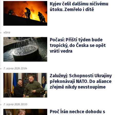
Kyjev čelil dalšímu ničivému
útoku. Zemřelo i dítě
včera
Počasí: Příští týden bude
tropický, do Česka se opět
vrátí vedra
7. srpna 2026 22:04
Zalužnyj: Schopnosti Ukrajiny
překonávají NATO. Do aliance
zřejmě nikdy nevstoupíme
7. srpna 2026 20:55
Proč Írán nechce dohodu s