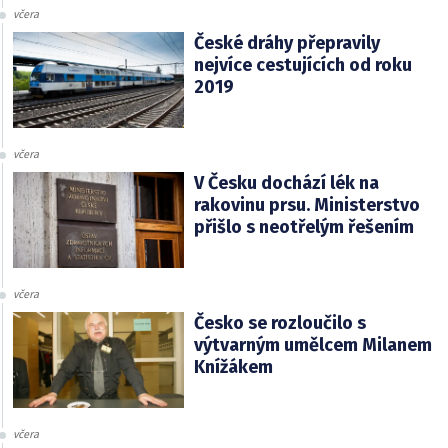
včera
České dráhy přepravily
nejvíce cestujících od roku
2019
včera
V Česku dochází lék na
rakovinu prsu. Ministerstvo
přišlo s neotřelým řešením
včera
Česko se rozloučilo s
výtvarným umělcem Milanem
Knížákem
včera