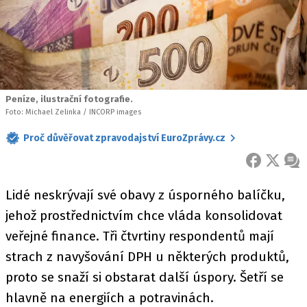
Peníze, ilustrační fotografie.
Foto: Michael Zelinka / INCORP images
Proč důvěřovat zpravodajství EuroZprávy.cz
FACEBOOK
X
ZPR
Lidé neskrývají své obavy z úsporného balíčku,
jehož prostřednictvím chce vláda konsolidovat
veřejné finance. Tři čtvrtiny respondentů mají
strach z navyšování DPH u některých produktů,
proto se snaží si obstarat další úspory. Šetří se
hlavně na energiích a potravinách.