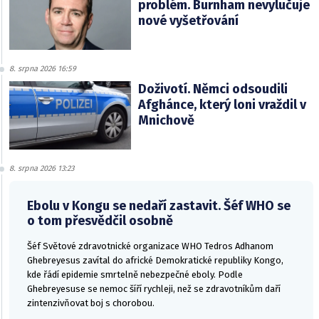
problém. Burnham nevylučuje
nové vyšetřování
8. srpna 2026 16:59
Doživotí. Němci odsoudili
Afghánce, který loni vraždil v
Mnichově
8. srpna 2026 13:23
Ebolu v Kongu se nedaří zastavit. Šéf WHO se
o tom přesvědčil osobně
Šéf Světové zdravotnické organizace WHO Tedros Adhanom
Ghebreyesus zavítal do africké Demokratické republiky Kongo,
kde řádí epidemie smrtelně nebezpečné eboly. Podle
Ghebreyesuse se nemoc šíří rychleji, než se zdravotníkům daří
zintenzivňovat boj s chorobou.