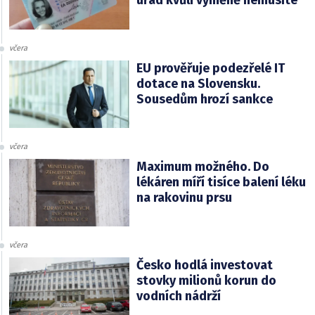
úřad kvůli výměně nemusíte
včera
EU prověřuje podezřelé IT
dotace na Slovensku.
Sousedům hrozí sankce
včera
Maximum možného. Do
lékáren míří tisíce balení léku
na rakovinu prsu
včera
Česko hodlá investovat
stovky milionů korun do
vodních nádrží