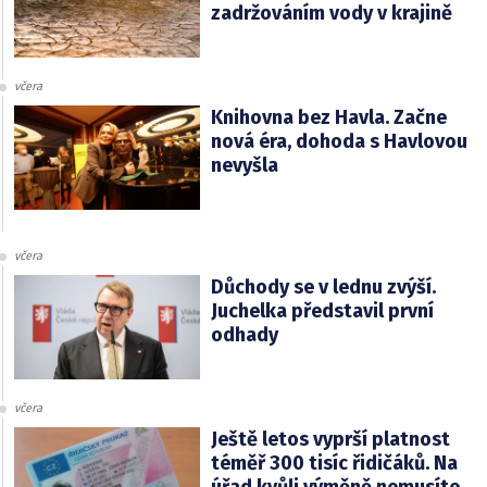
zadržováním vody v krajině
včera
Knihovna bez Havla. Začne
nová éra, dohoda s Havlovou
nevyšla
včera
Důchody se v lednu zvýší.
Juchelka představil první
odhady
včera
Ještě letos vyprší platnost
téměř 300 tisíc řidičáků. Na