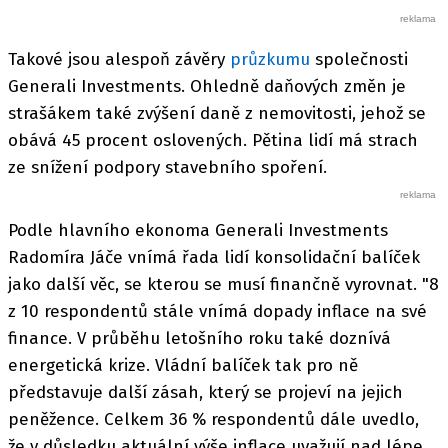
Takové jsou alespoň závěry
průzkumu
společnosti
Generali Investments. Ohledně daňových změn je
strašákem také zvýšení daně z nemovitosti, jehož se
obává 45 procent oslovených. Pětina lidí má strach
ze snížení podpory stavebního spoření.
Podle hlavního ekonoma Generali Investments
Radomíra Jáče vnímá řada lidí konsolidační balíček
jako další věc, se kterou se musí finančně vyrovnat. "8
z 10 respondentů stále vnímá dopady inflace na své
finance. V průběhu letošního roku také doznívá
energetická krize. Vládní balíček tak pro ně
představuje další zásah, který se projeví na jejich
peněžence. Celkem 36 % respondentů dále uvedlo,
že v důsledku aktuální výše inflace uvažují nad lépe