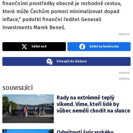
finančními prostředky obecně je rozhodně cestou,
která může Čechům pomoci minimalizovat dopad
inflace," podotkl finanční ředitel Generali
Investments Marek Beneš.
Sdílet na X
Sdílet na Facebooku
Vstoupit do diskuze
SOUVISEJÍCÍ
Rady na extrémně teplý
víkend. Víme, kteří lidé by
vůbec neměli chodit na slunce
Odmítnutí švýcarského