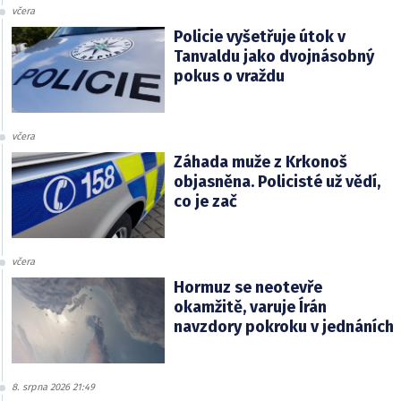
včera
Policie vyšetřuje útok v
Tanvaldu jako dvojnásobný
pokus o vraždu
včera
Záhada muže z Krkonoš
objasněna. Policisté už vědí,
co je zač
včera
Hormuz se neotevře
okamžitě, varuje Írán
navzdory pokroku v jednáních
8. srpna 2026 21:49