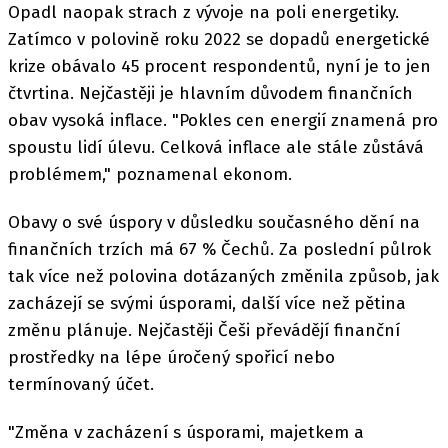
Opadl naopak strach z vývoje na poli energetiky.
Zatímco v polovině roku 2022 se dopadů energetické
krize obávalo 45 procent respondentů, nyní je to jen
čtvrtina. Nejčastěji je hlavním důvodem finančních
obav vysoká inflace. "Pokles cen energií znamená pro
spoustu lidí úlevu. Celková inflace ale stále zůstává
problémem," poznamenal ekonom.
Obavy o své úspory v důsledku současného dění na
finančních trzích má 67 % Čechů. Za poslední půlrok
tak více než polovina dotázaných změnila způsob, jak
zacházejí se svými úsporami, další více než pětina
změnu plánuje. Nejčastěji Češi převádějí finanční
prostředky na lépe úročený spořicí nebo
termínovaný účet.
"Změna v zacházení s úsporami, majetkem a