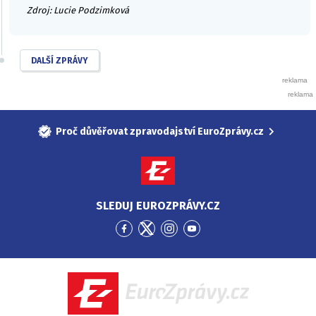
Zdroj: Lucie Podzimková
DALŠÍ ZPRÁVY
Proč důvěřovat zpravodajství EuroZprávy.cz
SLEDUJ EUROZPRÁVY.CZ
Přejít
Přejít
Přejít
Přejít
na
na
na
na
Facebook
Twitter
Instagram
YouTube
EuroZprávy.cz