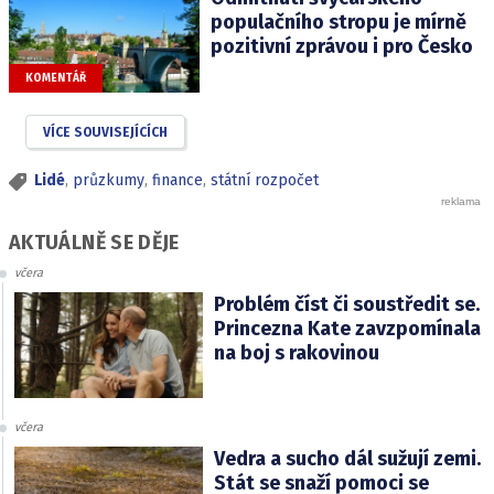
populačního stropu je mírně
pozitivní zprávou i pro Česko
KOMENTÁŘ
VÍCE SOUVISEJÍCÍCH
Lidé
,
průzkumy
,
finance
,
státní rozpočet
AKTUÁLNĚ SE DĚJE
včera
Problém číst či soustředit se.
Princezna Kate zavzpomínala
na boj s rakovinou
včera
Vedra a sucho dál sužují zemi.
Stát se snaží pomoci se