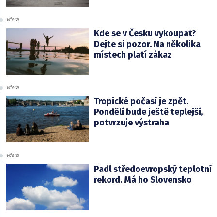
včera
Kde se v Česku vykoupat?
Dejte si pozor. Na několika
místech platí zákaz
včera
Tropické počasí je zpět.
Pondělí bude ještě teplejší,
potvrzuje výstraha
včera
Padl středoevropský teplotní
rekord. Má ho Slovensko