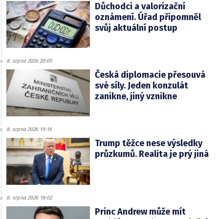
Důchodci a valorizační
oznámení. Úřad připomněl
svůj aktuální postup
8. srpna 2026 20:05
Česká diplomacie přesouvá
své síly. Jeden konzulát
zanikne, jiný vznikne
8. srpna 2026 19:16
Trump těžce nese výsledky
průzkumů. Realita je prý jiná
8. srpna 2026 18:02
Princ Andrew může mít