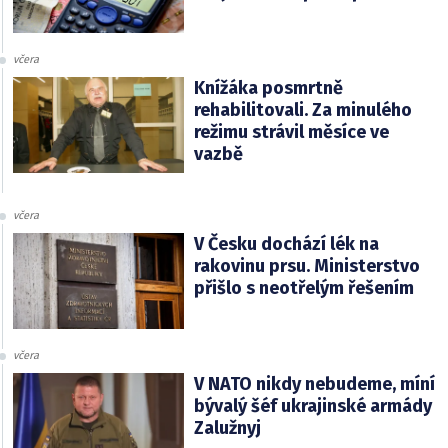
včera
Knížáka posmrtně
rehabilitovali. Za minulého
režimu strávil měsíce ve
vazbě
včera
V Česku dochází lék na
rakovinu prsu. Ministerstvo
přišlo s neotřelým řešením
včera
V NATO nikdy nebudeme, míní
bývalý šéf ukrajinské armády
Zalužnyj