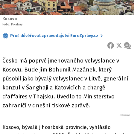
Kosovo
Foto: Pixabay
Proč důvěřovat zpravodajství EuroZprávy.cz
FACEBOOK
X
ZPR
Česko má poprvé jmenovaného velvyslance v
Kosovu. Bude jím Bohumil Mazánek, který
působil jako bývalý velvyslanec v Litvě, generální
konzul v Šanghaji a Katovicích a chargé
d'affaires v Thajsku. Uvedlo to Ministerstvo
zahraničí v dnešní tiskové zprávě.
Kosovo, bývalá jihosrbská provincie, vyhlásilo