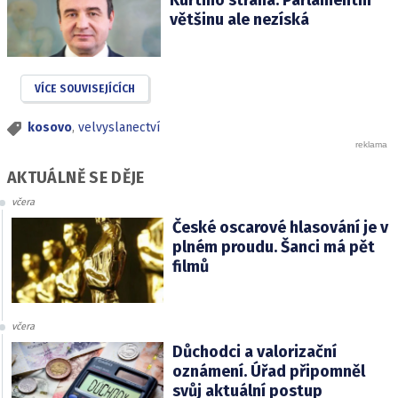
Kurtiho strana. Parlamentní
většinu ale nezíská
VÍCE SOUVISEJÍCÍCH
kosovo
,
velvyslanectví
AKTUÁLNĚ SE DĚJE
včera
České oscarové hlasování je v
plném proudu. Šanci má pět
filmů
včera
Důchodci a valorizační
oznámení. Úřad připomněl
svůj aktuální postup