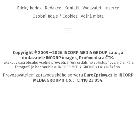
Etický kodex
Redakce
Kontakt
Vydavatel
Inzerce
Osobní údaje / Cookies
Volná místa
Přejít
na
začátek
stránky
Copyright © 2009—2026 INCORP MEDIA GROUP s.r.o., a
dodavatelé INCORP images, Profimedia a ČTK.
Jakékoliv užití obsahu včetně převzetí, šíření či dalšího zpřístupňování článků a
fotografií je bez souhlasu INCORP MEDIA GROUP s.r.o. zakázáno.
Provozovatelem zpravodajského serveru
EuroZprávy.cz
je
INCORP
MEDIA GROUP s.r.o.
, IC:
118 23 054
.