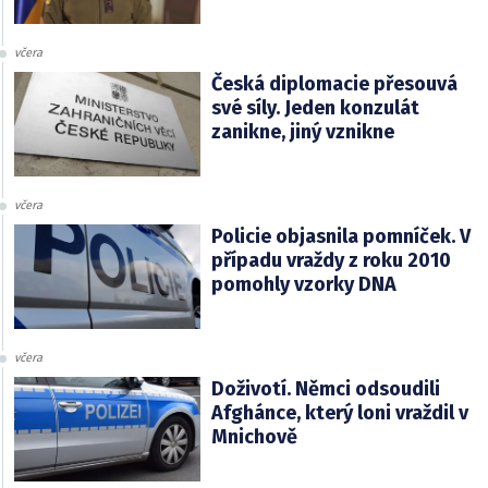
včera
Česká diplomacie přesouvá
své síly. Jeden konzulát
zanikne, jiný vznikne
včera
Policie objasnila pomníček. V
případu vraždy z roku 2010
pomohly vzorky DNA
včera
Doživotí. Němci odsoudili
Afghánce, který loni vraždil v
Mnichově