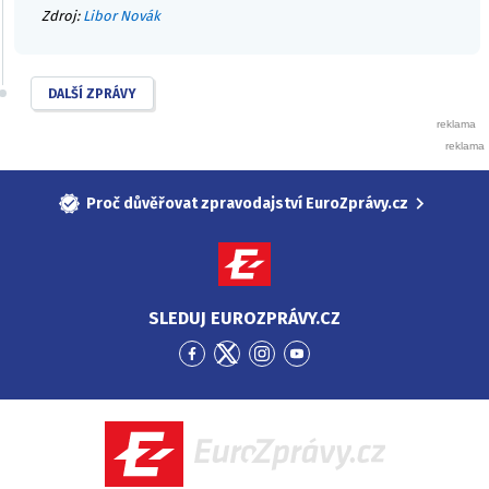
Zdroj:
Libor Novák
DALŠÍ ZPRÁVY
Proč důvěřovat zpravodajství EuroZprávy.cz
SLEDUJ EUROZPRÁVY.CZ
Přejít
Přejít
Přejít
Přejít
na
na
na
na
Facebook
Twitter
Instagram
YouTube
EuroZprávy.cz