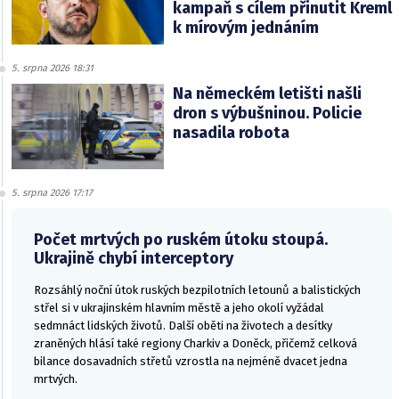
kampaň s cílem přinutit Kreml
k mírovým jednáním
5. srpna 2026 18:31
Na německém letišti našli
dron s výbušninou. Policie
nasadila robota
5. srpna 2026 17:17
Počet mrtvých po ruském útoku stoupá.
Ukrajině chybí interceptory
Rozsáhlý noční útok ruských bezpilotních letounů a balistických
střel si v ukrajinském hlavním městě a jeho okolí vyžádal
sedmnáct lidských životů. Další oběti na životech a desítky
zraněných hlásí také regiony Charkiv a Doněck, přičemž celková
bilance dosavadních střetů vzrostla na nejméně dvacet jedna
mrtvých.