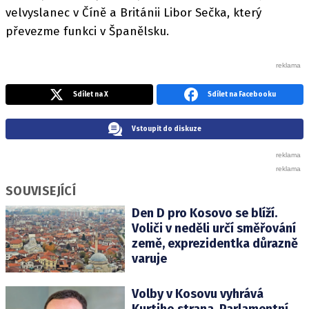
velvyslanec v Číně a Británii Libor Sečka, který
převezme funkci v Španělsku.
Sdílet na X
Sdílet na Facebooku
Vstoupit do diskuze
SOUVISEJÍCÍ
Den D pro Kosovo se blíží.
Voliči v neděli určí směřování
země, exprezidentka důrazně
varuje
Volby v Kosovu vyhrává