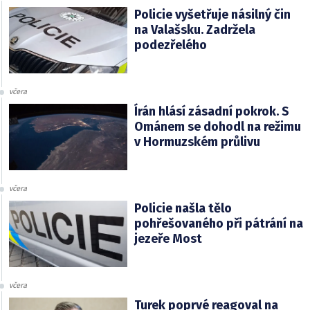
Policie vyšetřuje násilný čin
na Valašsku. Zadržela
podezřelého
včera
Írán hlásí zásadní pokrok. S
Ománem se dohodl na režimu
v Hormuzském průlivu
včera
Policie našla tělo
pohřešovaného při pátrání na
jezeře Most
včera
Turek poprvé reagoval na