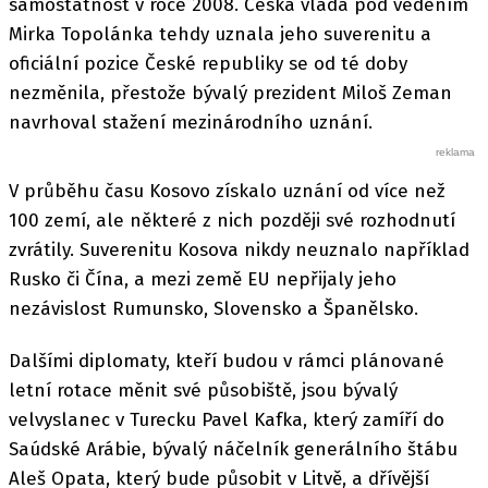
samostatnost v roce 2008. Česká vláda pod vedením
Mirka Topolánka tehdy uznala jeho suverenitu a
oficiální pozice České republiky se od té doby
nezměnila, přestože bývalý prezident Miloš Zeman
navrhoval stažení mezinárodního uznání.
V průběhu času Kosovo získalo uznání od více než
100 zemí, ale některé z nich později své rozhodnutí
zvrátily. Suverenitu Kosova nikdy neuznalo například
Rusko či Čína, a mezi země EU nepřijaly jeho
nezávislost Rumunsko, Slovensko a Španělsko.
Dalšími diplomaty, kteří budou v rámci plánované
letní rotace měnit své působiště, jsou bývalý
velvyslanec v Turecku Pavel Kafka, který zamíří do
Saúdské Arábie, bývalý náčelník generálního štábu
Aleš Opata, který bude působit v Litvě, a dřívější