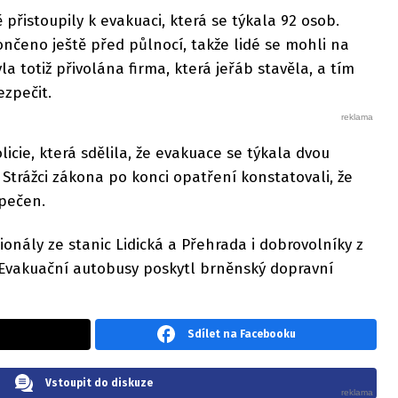
přistoupily k evakuaci, která se týkala 92 osob.
nčeno ještě před půlnocí, takže lidé se mohli na
la totiž přivolána firma, která jeřáb stavěla, a tím
ezpečit.
licie, která sdělila, že evakuace se týkala dvou
Strážci zákona po konci opatření konstatovali, že
zpečen.
ionály ze stanic Lidická a Přehrada i dobrovolníky z
. Evakuační autobusy poskytl brněnský dopravní
Sdílet na Facebooku
Vstoupit do diskuze