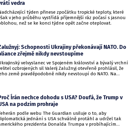
vrátí vedra
Nadcházející týden přinese zpočátku tropické teploty, které
však v jeho průběhu vystřídá příjemnější ráz počasí s jasnou
oblohou, než se ke konci týdne opět začne oteplovat.
Zalužnyj: Schopnosti Ukrajiny překonávají NATO. Do
aliance zřejmě nikdy nevstoupíme
Ukrajinský velvyslanec ve Spojeném království a bývalý vrchní
velitel ozbrojených sil Valerij Zalužnyj otevřeně prohlásil, že
jeho země pravděpodobně nikdy nevstoupí do NATO. Na
setkání s evropskými velvyslanci uvedl, že se v otázce členství
pohyboval celá léta, avšak současná realita ukazuje, že
alianční standardy jsou pro Kyjev v současné podobě
nedosažitelné.
Proč Írán nechce dohodu s USA? Doufá, že Trump v
USA na podzim prohraje
Teherán podle webu The Guardian usiluje o to, aby
diplomatická jednání s USA schválně protáhl a udržel tak
amerického prezidenta Donalda Trumpa v probíhajícím
konfliktu až do podzimních voleb do Kongresu. Cílem íránské
strany je uštědřit americkému prezidentovi politickou ránu,