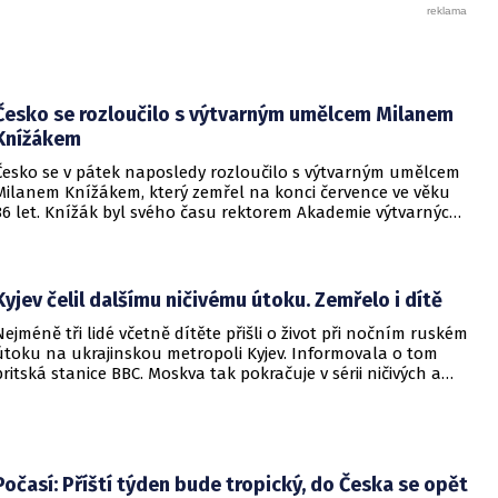
Česko se rozloučilo s výtvarným umělcem Milanem
Knížákem
Česko se v pátek naposledy rozloučilo s výtvarným umělcem
Milanem Knížákem, který zemřel na konci července ve věku
86 let. Knížák byl svého času rektorem Akademie výtvarných
umění a ředitelem Národní galerie.
Kyjev čelil dalšímu ničivému útoku. Zemřelo i dítě
Nejméně tři lidé včetně dítěte přišli o život při nočním ruském
útoku na ukrajinskou metropoli Kyjev. Informovala o tom
britská stanice BBC. Moskva tak pokračuje v sérii ničivých a
smrtících útoků na hlavní město sousední země.
Počasí: Příští týden bude tropický, do Česka se opět