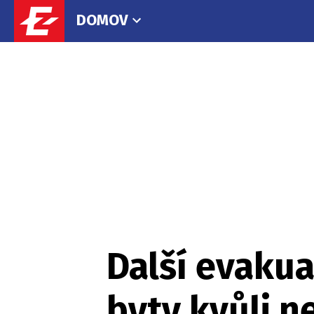
DOMOV
Další evakua
byty kvůli n