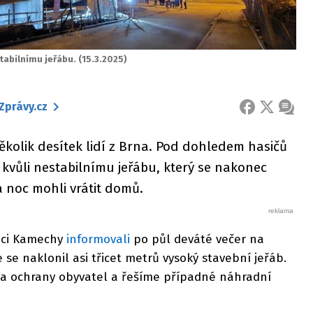
abilnímu jeřábu. (15.3.2025)
Zprávy.cz
FACEBOOK
X
ZPRÁ
kolik desítek lidí z Brna. Pod dohledem hasičů
t kvůli nestabilnímu jeřábu, který se nakonec
na noc mohli vrátit domů.
lici Kamechy
informovali
po půl deváté večer na
 že se naklonil asi třicet metrů vysoký stavební jeřáb.
a ochrany obyvatel a řešíme případné náhradní