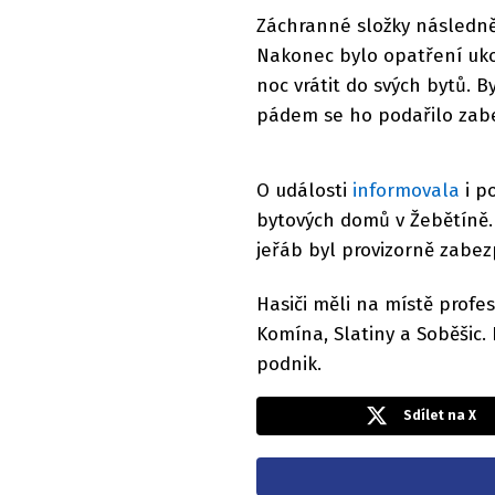
Záchranné složky následně 
Nakonec bylo opatření uko
noc vrátit do svých bytů. By
pádem se ho podařilo zab
O události
informovala
i po
bytových domů v Žebětíně. 
jeřáb byl provizorně zabe
Hasiči měli na místě profes
Komína, Slatiny a Soběšic
podnik.
Sdílet na X