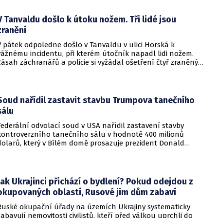
která by se mohla vyrovnat krizi s americkými teheránskými
rukojmími za prezidenta Jimmyho Cartera.
V Tanvaldu došlo k útoku nožem. Tři lidé jsou
zranění
V pátek odpoledne došlo v Tanvaldu v ulici Horská k
vážnému incidentu, při kterém útočník napadl lidi nožem.
Zásah záchranářů a policie si vyžádal ošetření čtyř zraněných
osob, přičemž tři z nich utrpěly těžká poranění.
Soud nařídil zastavit stavbu Trumpova tanečního
sálu
Federální odvolací soud v USA nařídil zastavení stavby
kontroverzního tanečního sálu v hodnotě 400 milionů
dolarů, který v Bílém domě prosazuje prezident Donald
Trump. Páteční rozhodnutí představuje vážnou překážku pro
administrativu a otevírá cestu k právní bitvě před Nejvyšším
soudem.
Jak Ukrajinci přichází o bydlení? Pokud odejdou z
okupovaných oblastí, Rusové jim dům zabaví
Ruské okupační úřady na územích Ukrajiny systematicky
zabavují nemovitosti civilistů, kteří před válkou uprchli do