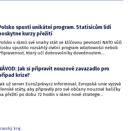
Polsko spustí unikátní program. Statisícům lidí
poskytne kurzy přežití
Polsko v rámci své snahy stát se klíčovou pevností NATO vůči
Rusku spustilo rozsáhlý civilní program wGotowości neboli
Připravenost, který učí dobrovolníky dovednostem
potřebným pro přežití v dobách krize. Tato iniciativa
představuje největší projekt dobrovolného obranného
NÁVOD: Jak si připravit nouzové zavazadlo pro
výcviku v polské historii a klade si za cíl propojit armádu s
veřejností a psychologicky připravit společnost na případný
případ krize?
válečný stav.
Jak už server EuroZprávy.cz informoval, Evropská unie vyzývá
členské státy, aby připravily pro své občany nouzové balíčky
na přežití po dobu 72 hodin v rámci nové strategie
připravenosti, kterou ve středu představila Evropská komise.
Tento plán, známý jako Preparedness Union Strategy, se
zaměřuje na zvýšení zásob základních potřeb, zlepšení
spolupráce mezi civilními a vojenskými složkami a posílení
odolnosti vůči budoucím krizím.
ravský kraj