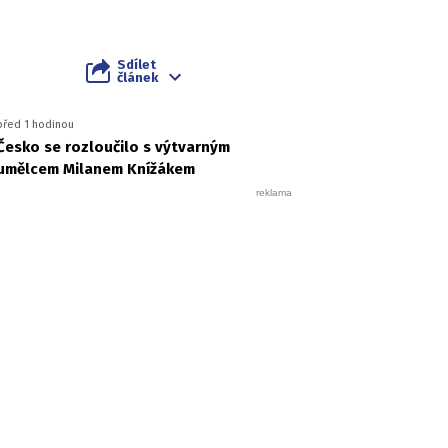
Sdílet
článek
před 1 hodinou
Česko se rozloučilo s výtvarným
umělcem Milanem Knížákem