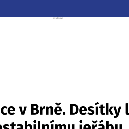
ce v Brně. Desítky l
estabilnímu jeřábu