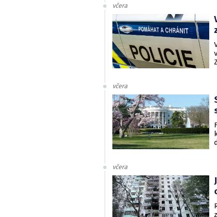
včera
včera
včera