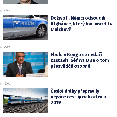
včera
Doživotí. Němci odsoudili
Afghánce, který loni vraždil v
Mnichově
včera
Ebolu v Kongu se nedaří
zastavit. Šéf WHO se o tom
přesvědčil osobně
včera
České dráhy přepravily
nejvíce cestujících od roku
2019