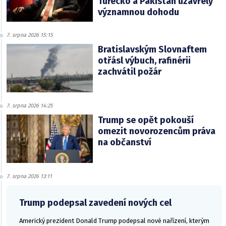
Turecko a Pákistán uzavřely
významnou dohodu
7. srpna 2026 15:15
Bratislavským Slovnaftem
otřásl výbuch, rafinérii
zachvátil požár
7. srpna 2026 14:25
Trump se opět pokouší
omezit novorozencům práva
na občanství
7. srpna 2026 13:11
Trump podepsal zavedení nových cel
Americký prezident Donald Trump podepsal nové nařízení, kterým