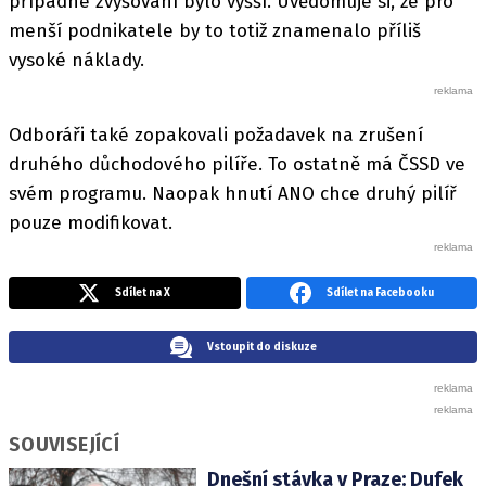
případné zvyšování bylo vyšší. Uvědomuje si, že pro
menší podnikatele by to totiž znamenalo příliš
vysoké náklady.
Odboráři také zopakovali požadavek na zrušení
druhého důchodového pilíře. To ostatně má ČSSD ve
svém programu. Naopak hnutí ANO chce druhý pilíř
pouze modifikovat.
Sdílet na X
Sdílet na Facebooku
Vstoupit do diskuze
SOUVISEJÍCÍ
Dnešní stávka v Praze: Dufek