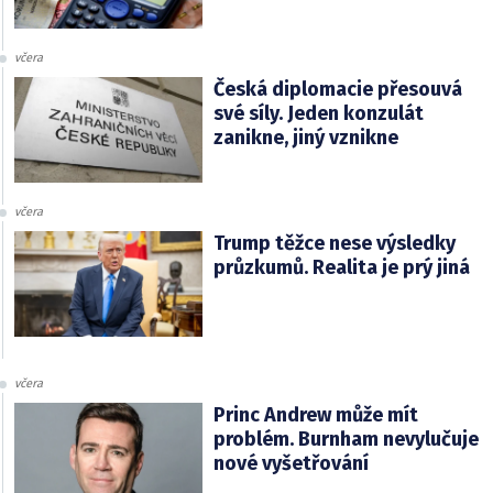
včera
Česká diplomacie přesouvá
své síly. Jeden konzulát
zanikne, jiný vznikne
včera
Trump těžce nese výsledky
průzkumů. Realita je prý jiná
včera
Princ Andrew může mít
problém. Burnham nevylučuje
nové vyšetřování