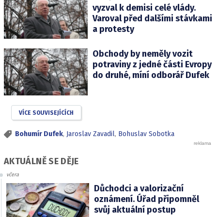
vyzval k demisi celé vlády.
Varoval před dalšími stávkami
a protesty
Obchody by neměly vozit
potraviny z jedné části Evropy
do druhé, míní odborář Dufek
VÍCE SOUVISEJÍCÍCH
Bohumír Dufek
,
Jaroslav Zavadil
,
Bohuslav Sobotka
AKTUÁLNĚ SE DĚJE
včera
Důchodci a valorizační
oznámení. Úřad připomněl
svůj aktuální postup