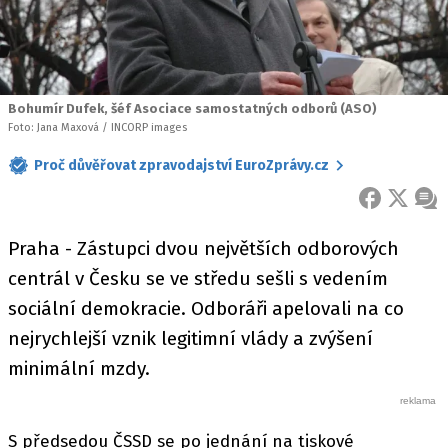
Bohumír Dufek, šéf Asociace samostatných odborů (ASO)
Foto: Jana Maxová / INCORP images
Proč důvěřovat zpravodajství EuroZprávy.cz
FACEBOOK
X
ZPR
Praha - Zástupci dvou největších odborových
centrál v Česku se ve středu sešli s vedením
sociální demokracie. Odboráři apelovali na co
nejrychlejší vznik legitimní vlády a zvýšení
minimální mzdy.
S předsedou ČSSD se po jednání na tiskové