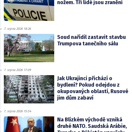
nožem. Tři lidé jsou zranění
7. srpna 2026 18:26
Soud nařídil zastavit stavbu
Trumpova tanečního sálu
7. srpna 2026 17:09
Jak Ukrajinci přichází o
bydlení? Pokud odejdou z
okupovaných oblastí, Rusové
jim dům zabaví
7. srpna 2026 15:54
Na Blízkém východě vzniká
druhé NATO. Saudská Arábie,