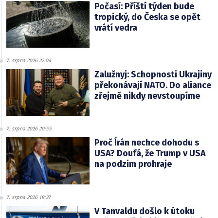
Počasí: Příští týden bude
tropický, do Česka se opět
vrátí vedra
7. srpna 2026 22:04
Zalužnyj: Schopnosti Ukrajiny
překonávají NATO. Do aliance
zřejmě nikdy nevstoupíme
7. srpna 2026 20:55
Proč Írán nechce dohodu s
USA? Doufá, že Trump v USA
na podzim prohraje
7. srpna 2026 19:37
V Tanvaldu došlo k útoku