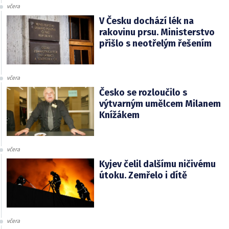
včera
V Česku dochází lék na
rakovinu prsu. Ministerstvo
přišlo s neotřelým řešením
včera
Česko se rozloučilo s
výtvarným umělcem Milanem
Knížákem
včera
Kyjev čelil dalšímu ničivému
útoku. Zemřelo i dítě
včera