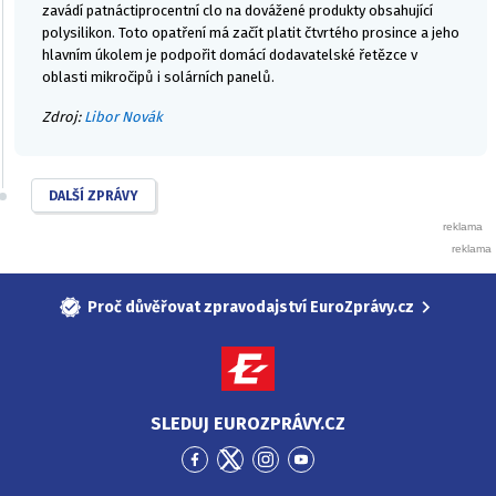
zavádí patnáctiprocentní clo na dovážené produkty obsahující
polysilikon. Toto opatření má začít platit čtvrtého prosince a jeho
hlavním úkolem je podpořit domácí dodavatelské řetězce v
oblasti mikročipů i solárních panelů.
Zdroj:
Libor Novák
DALŠÍ ZPRÁVY
Proč důvěřovat zpravodajství EuroZprávy.cz
SLEDUJ EUROZPRÁVY.CZ
Přejít
Přejít
Přejít
Přejít
na
na
na
na