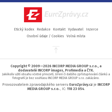
Facebook
Twitter
Instagram
YouTube
EuroZprávy.cz
Etický kodex
Redakce
Kontakt
Vydavatel
Inzerce
Osobní údaje / Cookies
Volná místa
Přejít
na
začátek
stránky
Copyright © 2009—2026 INCORP MEDIA GROUP s.r.o., a
dodavatelé INCORP images, Profimedia a ČTK.
Jakékoliv užití obsahu včetně převzetí, šíření či dalšího zpřístupňování článků a
fotografií je bez souhlasu INCORP MEDIA GROUP s.r.o. zakázáno.
Provozovatelem zpravodajského serveru
EuroZprávy.cz
je
INCORP
MEDIA GROUP s.r.o.
, IC:
118 23 054
.