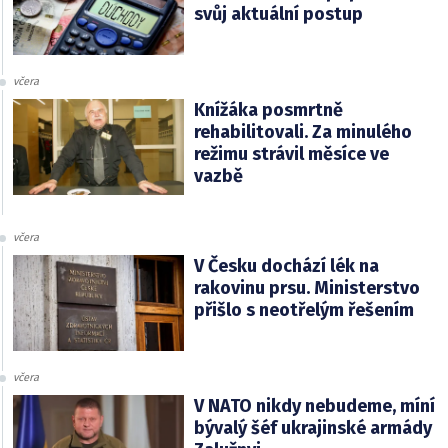
svůj aktuální postup
včera
Knížáka posmrtně
rehabilitovali. Za minulého
režimu strávil měsíce ve
vazbě
včera
V Česku dochází lék na
rakovinu prsu. Ministerstvo
přišlo s neotřelým řešením
včera
V NATO nikdy nebudeme, míní
bývalý šéf ukrajinské armády