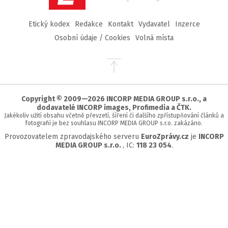
Etický kodex
Redakce
Kontakt
Vydavatel
Inzerce
Osobní údaje / Cookies
Volná místa
Přejít
na
začátek
stránky
Copyright © 2009—2026 INCORP MEDIA GROUP s.r.o., a
dodavatelé INCORP images, Profimedia a ČTK.
Jakékoliv užití obsahu včetně převzetí, šíření či dalšího zpřístupňování článků a
fotografií je bez souhlasu INCORP MEDIA GROUP s.r.o. zakázáno.
Provozovatelem zpravodajského serveru
EuroZprávy.cz
je
INCORP
MEDIA GROUP s.r.o.
, IC:
118 23 054
.