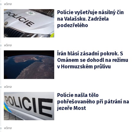
včera
Policie vyšetřuje násilný čin
na Valašsku. Zadržela
podezřelého
včera
Írán hlásí zásadní pokrok. S
Ománem se dohodl na režimu
v Hormuzském průlivu
včera
Policie našla tělo
pohřešovaného při pátrání na
jezeře Most
včera