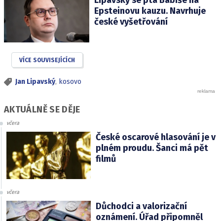
Epsteinovu kauzu. Navrhuje
české vyšetřování
VÍCE SOUVISEJÍCÍCH
Jan Lipavský
,
kosovo
AKTUÁLNĚ SE DĚJE
včera
České oscarové hlasování je v
plném proudu. Šanci má pět
filmů
včera
Důchodci a valorizační
oznámení. Úřad připomněl