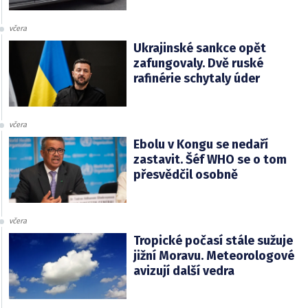
včera
Ukrajinské sankce opět
zafungovaly. Dvě ruské
rafinérie schytaly úder
včera
Ebolu v Kongu se nedaří
zastavit. Šéf WHO se o tom
přesvědčil osobně
včera
Tropické počasí stále sužuje
jižní Moravu. Meteorologové
avizují další vedra