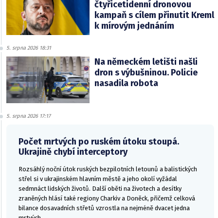
čtyřicetidenní dronovou
kampaň s cílem přinutit Kreml
k mírovým jednáním
5. srpna 2026 18:31
Na německém letišti našli
dron s výbušninou. Policie
nasadila robota
5. srpna 2026 17:17
Počet mrtvých po ruském útoku stoupá.
Ukrajině chybí interceptory
Rozsáhlý noční útok ruských bezpilotních letounů a balistických
střel si v ukrajinském hlavním městě a jeho okolí vyžádal
sedmnáct lidských životů. Další oběti na životech a desítky
zraněných hlásí také regiony Charkiv a Doněck, přičemž celková
bilance dosavadních střetů vzrostla na nejméně dvacet jedna
mrtvých.