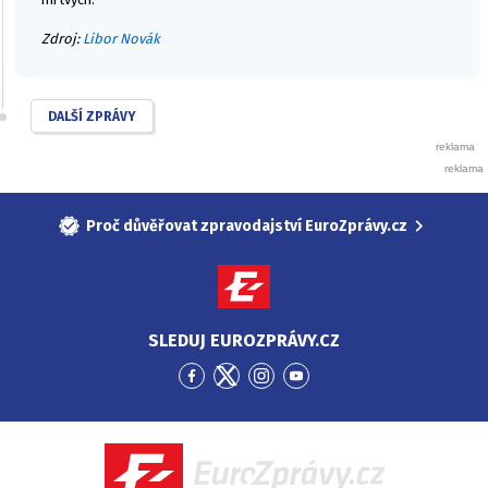
Zdroj:
Libor Novák
DALŠÍ ZPRÁVY
Proč důvěřovat zpravodajství EuroZprávy.cz
SLEDUJ EUROZPRÁVY.CZ
Přejít
Přejít
Přejít
Přejít
na
na
na
na
Facebook
Twitter
Instagram
YouTube
EuroZprávy.cz