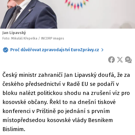
Jan Lipavský
Foto: Mikuláš Křepelka / INCORP images
Proč důvěřovat zpravodajství EuroZprávy.cz
FACEBOOK
X
ZPR
Český ministr zahraničí Jan Lipavský doufá, že za
českého předsednictví v Radě EU se podaří v
bloku nalézt politickou shodu na zrušení víz pro
kosovské občany. Řekl to na dnešní tiskové
konferenci v Prištině po jednání s prvním
místopředsedou kosovské vlády Besnikem
Bislimim.