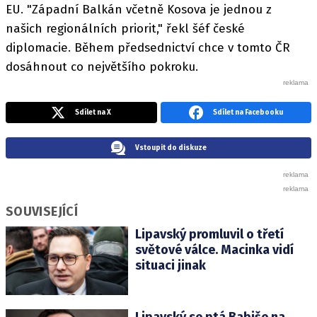
EU. "Západní Balkán včetně Kosova je jednou z
našich regionálních priorit," řekl šéf české
diplomacie. Během předsednictví chce v tomto ČR
dosáhnout co největšího pokroku.
Sdílet na X
Sdílet na Facebooku
Vstoupit do diskuze
SOUVISEJÍCÍ
Lipavský promluvil o třetí
světové válce. Macinka vidí
situaci jinak
Lipavský se ptá Babiše na