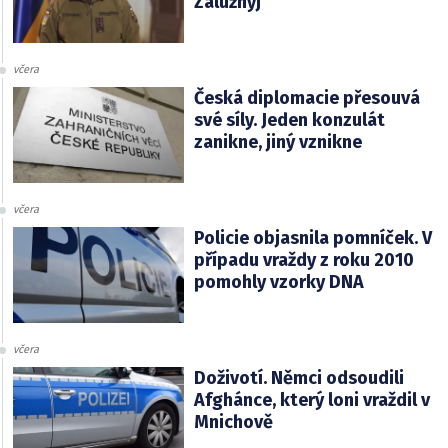
Zalužnyj
včera
Česká diplomacie přesouvá
své síly. Jeden konzulát
zanikne, jiný vznikne
včera
Policie objasnila pomníček. V
případu vraždy z roku 2010
pomohly vzorky DNA
včera
Doživotí. Němci odsoudili
Afghánce, který loni vraždil v
Mnichově