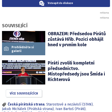
Vstoupit do diskuze
SOUVISEJÍCÍ
OBRAZEM: Předsedou Pirátů
zůstává Hřib. Pozici obhájil
hned v prvním kole
Prohlédněte si
galerii
Piráti zvolili kompletní
předsednictvo.
Místopředsedy jsou Šmída i
Richterová
VÍCE SOUVISEJÍCÍCH
Česká pirátská strana
,
Starostové a nezávislí (STAN)
,
Jakub Michálek (Pirátská strana)
,
Ivan Bartoš (Piráti)
,