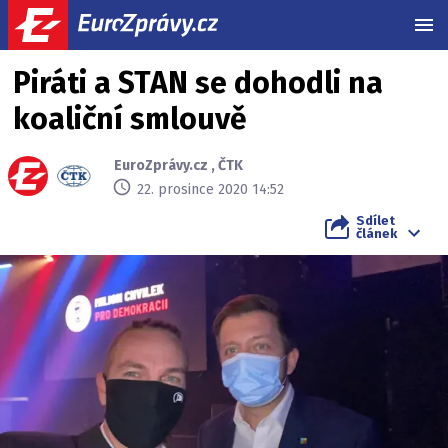
MEN
Piráti a STAN se dohodli na
koaliční smlouvě
EuroZprávy.cz
,
ČTK
22. prosince 2020 14:52
Sdílet
článek