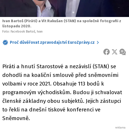
Ivan Bartoš (Piráti) a Vít Rakušan (STAN) na společné fotografii z
listopadu 2020.
Foto: Facebook Bartoš, Ivan
Proč důvěřovat zpravodajství EuroZprávy.cz
FACEBOOK
X
ZPR
Piráti a hnutí Starostové a nezávislí (STAN) se
dohodli na koaliční smlouvě před sněmovními
volbami v roce 2021. Obsahuje 113 bodů k
programovým východiskům. Budou ji schvalovat
členské základny obou subjektů. Jejich zástupci
to řekli na dnešní tiskové konferenci ve
Sněmovně.