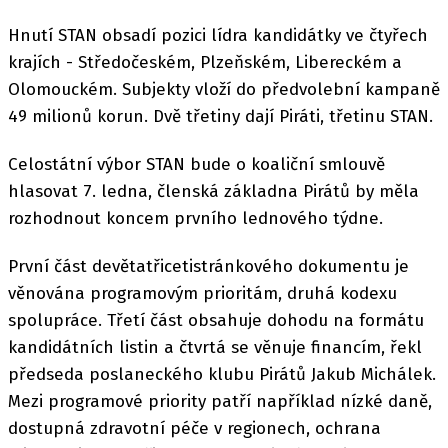
Hnutí STAN obsadí pozici lídra kandidátky ve čtyřech
krajích - Středočeském, Plzeňském, Libereckém a
Olomouckém. Subjekty vloží do předvolební kampaně
49 milionů korun. Dvě třetiny dají Piráti, třetinu STAN.
Celostátní výbor STAN bude o koaliční smlouvě
hlasovat 7. ledna, členská základna Pirátů by měla
rozhodnout koncem prvního lednového týdne.
První část devětatřicetistránkového dokumentu je
věnována programovým prioritám, druhá kodexu
spolupráce. Třetí část obsahuje dohodu na formátu
kandidátních listin a čtvrtá se věnuje financím, řekl
předseda poslaneckého klubu Pirátů Jakub Michálek.
Mezi programové priority patří například nízké daně,
dostupná zdravotní péče v regionech, ochrana