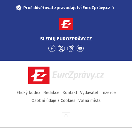
Proč důvěřovat zpravodajství EuroZprávy.cz
SLEDUJ EUROZPRÁVY.CZ
Přejít
Přejít
Přejít
Přejít
na
na
na
na
Facebook
Twitter
Instagram
YouTube
EuroZprávy.cz
Etický kodex
Redakce
Kontakt
Vydavatel
Inzerce
Osobní údaje / Cookies
Volná místa
Přejít
na
začátek
stránky