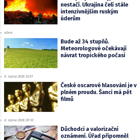
nestačí. Ukrajina čelí stále
intenzivnějším ruským
úderům
včera
Bude až 34 stupňů.
Meteorologové očekávají
návrat tropického počasí
6. srpna 2026 22:01
České oscarové hlasování je v
plném proudu. Šanci má pět
filmů
6. srpna 2026 20:10
Důchodci a valorizační
oznámení. Úřad připomněl