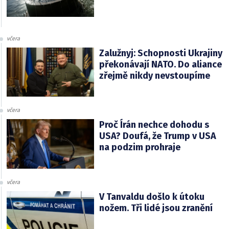
včera
Zalužnyj: Schopnosti Ukrajiny
překonávají NATO. Do aliance
zřejmě nikdy nevstoupíme
včera
Proč Írán nechce dohodu s
USA? Doufá, že Trump v USA
na podzim prohraje
včera
V Tanvaldu došlo k útoku
nožem. Tři lidé jsou zranění