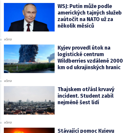
WSJ: Putin může podle
amerických tajných služeb
zaútočit na NATO už za
několik měsíců
včera
Kyjev provedl útok na
logistické centrum
Wildberries vzdálené 2000
km od ukrajinských hranic
včera
Thajskem otřásl krvavý
incident. Student zabil
nejméně šest lidí
včera
Stávající pomoc Kyjevu