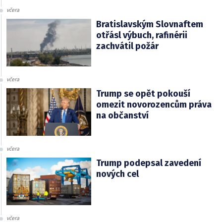
včera
Bratislavským Slovnaftem
otřásl výbuch, rafinérii
zachvátil požár
včera
Trump se opět pokouší
omezit novorozencům práva
na občanství
včera
Trump podepsal zavedení
nových cel
včera