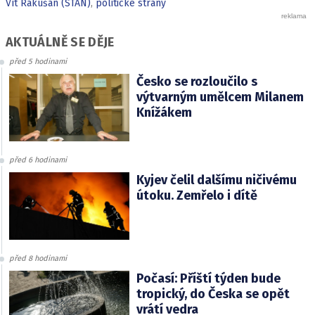
Vít Rakušan (STAN)
,
politické strany
AKTUÁLNĚ SE DĚJE
před 5 hodinami
Česko se rozloučilo s
výtvarným umělcem Milanem
Knížákem
před 6 hodinami
Kyjev čelil dalšímu ničivému
útoku. Zemřelo i dítě
před 8 hodinami
Počasí: Příští týden bude
tropický, do Česka se opět
vrátí vedra