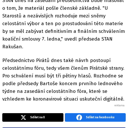
STAN dnes na zasedání předsednictva bude hlasovat
o tom, že materiál pošle členské základně. "U
Starostů a nezávislých rozhoduje mezi sněmy
celostátní výbor a ten po prostudování této materie
by se měl zabývat definitivním a finálním schválením
koaliční smlouvy 7. ledna," uvedl předseda STAN
Rakušan.
Předsednictvo Pirátů dnes také návrh postoupí
celostátnímu fóru, tedy všem členům Pirátské strany.
Pro schválení musí být tři pětiny hlasů. Rozhodne se
podle předsedy Bartoše koncem prvního lednového
týdne na zasedání celostátního fóra, které se
vzhledem ke koronavirové situaci uskuteční digitálně.
Sdílet na X
Sdílet na Facebooku