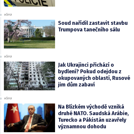
včera
Soud nařídil zastavit stavbu
Trumpova tanečního sálu
včera
Jak Ukrajinci přichází o
bydlení? Pokud odejdou z
okupovaných oblastí, Rusové
jim dům zabaví
včera
Na Blízkém východě vzniká
druhé NATO. Saudská Arábie,
Turecko a Pákistán uzavřely
významnou dohodu