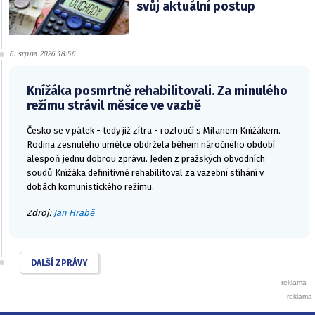
svůj aktuální postup
6. srpna 2026 18:56
Knížáka posmrtně rehabilitovali. Za minulého
režimu strávil měsíce ve vazbě
Česko se v pátek - tedy již zítra - rozloučí s Milanem Knížákem.
Rodina zesnulého umělce obdržela během náročného období
alespoň jednu dobrou zprávu. Jeden z pražských obvodních
soudů Knížáka definitivně rehabilitoval za vazební stíhání v
dobách komunistického režimu.
Zdroj:
Jan Hrabě
DALŠÍ ZPRÁVY