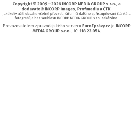
Copyright © 2009—2026 INCORP MEDIA GROUP s.r.o., a
dodavatelé INCORP images, Profimedia a ČTK.
Jakékoliv užití obsahu včetně převzetí, šíření či dalšího zpřístupňování článků a
fotografií je bez souhlasu INCORP MEDIA GROUP s.r.o. zakázáno.
Provozovatelem zpravodajského serveru
EuroZprávy.cz
je
INCORP
MEDIA GROUP s.r.o.
, IC:
118 23 054
.