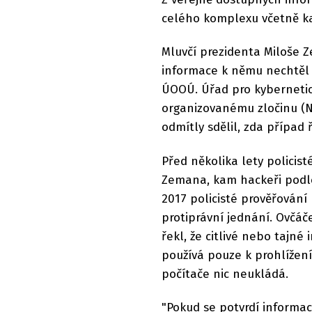
celého komplexu včetně k
Mluvčí prezidenta Miloše Z
informace k němu nechtěl 
ÚOOÚ. Úřad pro kybernetic
organizovanému zločinu (N
odmítly sdělil, zda případ ř
Před několika lety policist
Zemana, kam hackeři podle 
2017 policisté prověřování 
protiprávní jednání. Ovčá
řekl, že citlivé nebo tajn
používá pouze k prohlížení
počítače nic neukládá.
"Pokud se potvrdí informac