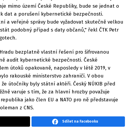
je mimo území České Republiky, bude se jednat o
ik dat a porušení kybernetické bezpečnosti.
tní a veřejné správy bude vyžadovat skutečně velkou
stát podobný případ s daty občanů," řekl ČTK Petr
gotech.
 Hradu bezplatně vlastní řešení pro šifrovanou
ně audit kybernetické bezpečnosti. České
cílem útoků opakovaně, naposledy v létě 2019, v
ylo rakouské ministerstvo zahraničí. V obou
že útočníky byly státní aktéři. Český NÚKIB před
žně varuje s tím, že za hlavní hrozby považuje
 republika jako člen EU a NATO pro ně představuje
 Voleman z CNS.
Sdílet na Facebooku