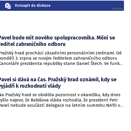
Vstoupit do diskuze
Pavel bude mít nového spolupracovníka. Mění se
ředitel zahraničního odboru
Pražský hrad prochází zásadními personálními změnami. Od
pondělí 3. srpna se novým ředitelem zahraničního odboru
Kanceláře prezidenta republiky stane Daniel Štech. Ve funkci
vystřídá Jaroslava Zajíčka, který byl jmenován mimořádným a
zplnomocněným velvyslancem České republiky v Portugalské
Pavel si dává na čas. Pražský hrad oznámil, kdy se
republice. Kancelář o tom informovala na webu.
vyjádří k rozhodnutí vlády
Na Pražský hrad se obrátila pozornost v okamžiku, kdy dnes
vyšlo najevo, že Babišova vláda rozhodla, že prezident Petr
Pavel nebude součástí delegace na letním summitu NATO v
Turecku. Pavel totiž dříve naznačil, že v takovém případě
podá kompetenční žalobu. Na první reakci prezidenta se
však bude čekat do úterního dopoledne.