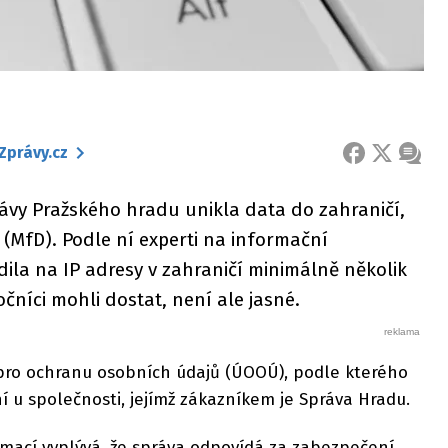
Zprávy.cz
FACEBOOK
X
ZPRÁ
rávy Pražského hradu unikla data do zahraničí,
(MfD). Podle ní experti na informační
dila na IP adresy v zahraničí minimálně několik
čníci mohli dostat, není ale jasné.
pro ochranu osobních údajů (ÚOOÚ), podle kterého
 u společnosti, jejímž zákazníkem je Správa Hradu.
rmací vyplývá, že správa odpovídá za zabezpečení