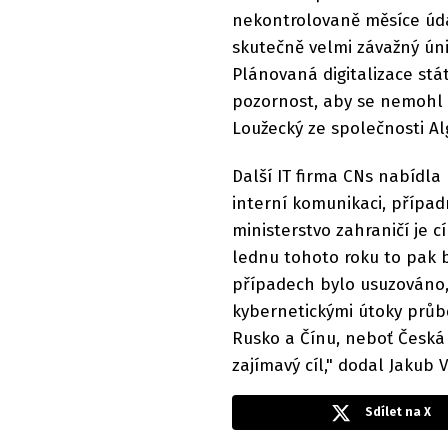
nekontrolovaně měsíce úda
skutečně velmi závažný ún
Plánovaná digitalizace stá
pozornost, aby se nemohl 
Loužecký ze společnosti Al
Další IT firma CNs nabídla
interní komunikaci, případ
ministerstvo zahraničí je 
lednu tohoto roku to pak b
případech bylo usuzováno, 
kybernetickými útoky průbě
Rusko a Čínu, neboť Česká
zajímavý cíl," dodal Jakub
Sdílet na X