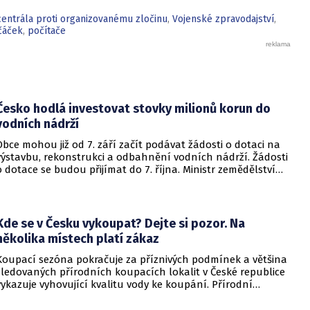
centrála proti organizovanému zločinu
,
Vojenské zpravodajství
,
včáček
,
počítače
Česko hodlá investovat stovky milionů korun do
vodních nádrží
Obce mohou již od 7. září začít podávat žádosti o dotaci na
výstavbu, rekonstrukci a odbahnění vodních nádrží. Žádosti
o dotace se budou přijímat do 7. října. Ministr zemědělství
Martin Šebestyán podepsal výzvu, podle které si obce mezi
sebou rozdělí 300 miliónů korun v rámci programu Podpora
opatření na malých vodních nádržích a drobných vodních
tocích – 3. etapa. Informovalo o tom ministerstvo
Kde se v Česku vykoupat? Dejte si pozor. Na
zemědělství.
několika místech platí zákaz
Koupací sezóna pokračuje za příznivých podmínek a většina
sledovaných přírodních koupacích lokalit v České republice
vykazuje vyhovující kvalitu vody ke koupání. Přírodní
koupací vody nadále představují oblíbené místo letní
rekreace a v uplynulém týdnu se na jejich zvýšené