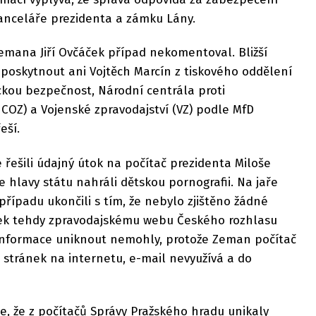
anceláře prezidenta a zámku Lány.
emana Jiří Ovčáček případ nekomentoval. Bližší
poskytnout ani Vojtěch Marcín z tiskového oddělení
kou bezpečnost, Národní centrála proti
COZ) a Vojenské zpravodajství (VZ) podle MfD
eší.
é řešili údajný útok na počítač prezidenta Miloše
hlavy státu nahráli dětskou pornografii. Na jaře
případu ukončili s tím, že nebylo zjištěno žádné
ček tehdy zpravodajskému webu Českého rozhlasu
é informace uniknout nemohly, protože Zeman počítač
 stránek na internetu, e-mail nevyužívá a do
e, že z počítačů Správy Pražského hradu unikaly