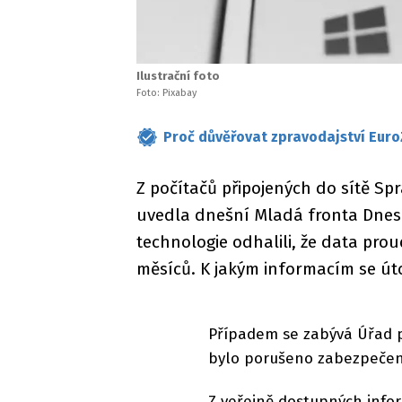
Ilustrační foto
Foto: Pixabay
Proč důvěřovat zpravodajství Euro
Z počítačů připojených do sítě Sp
uvedla dnešní Mladá fronta Dnes 
technologie odhalili, že data prou
měsíců. K jakým informacím se úto
Případem se zabývá Úřad 
bylo porušeno zabezpečení
Z veřejně dostupných info