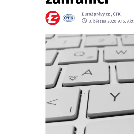
EuroZprávy.cz
,
ČTK
3. března 2020 9:16, Ak