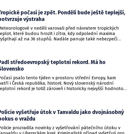
návštěvnosti podílelo také velmi teplé počasí s teplotami
často přesahujícími 30 °C.
Tropické počasí je zpět. Pondělí bude ještě teplejší,
potvrzuje výstraha
Meteorologové v neděli varovali před návratem tropických
teplot, které budou hrozit i zítra, kdy odpolední maxima
vyšplhají až na 36 stupňů. Nadále panuje také nebezpečí
požárů, vyplývá z výstrahy Českého hydrometeorologického
ústavu (ČHMÚ).
Padl středoevropský teplotní rekord. Má ho
Slovensko
Počasí psalo tento týden v prostoru střední Evropy, kam
patří i Česká republika, historii. Nový slovenský národní
teplotní rekord je totiž zároveň i historicky nejvyšší hodnotou
naměřenou ve středoevropském regionu. Upozornil na to
Český hydrometeorologický ústav (ČHMÚ).
Policie vyšetřuje útok v Tanvaldu jako dvojnásobný
pokus o vraždu
Policie prozradila novinky z vyšetřování pátečního útoku v
Tanvaldu v Libereckém kraji. Kriminalisté případ vyšetřují pro