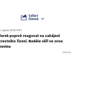
Sdílet
článek
6. srpna 2026 9:07
Turek poprvé reagoval na zahájení
trestního řízení. Nadále věří ve svou
nevinu