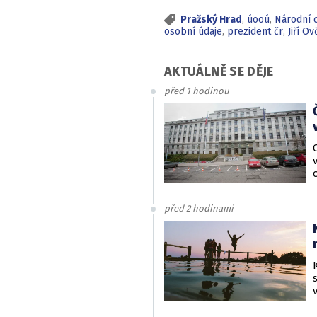
Pražský Hrad
,
úooú
,
Národní 
osobní údaje
,
prezident čr
,
Jiří O
AKTUÁLNĚ SE DĚJE
před 1 hodinou
před 2 hodinami